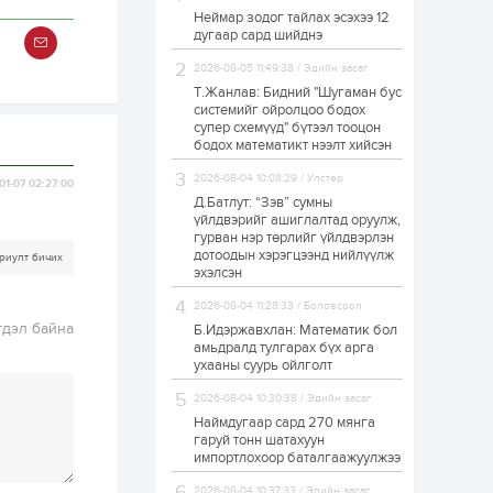
Неймар зодог тайлах эсэхээ 12
Н.Номтойбаяр:
дугаар сард шийднэ
Аймгуудад
тулгамдаж буй
асуудлуудыг долоо
2026-08-05 11:49:38 / Эдийн засаг
хоног бүр Засгийн
Т.Жанлав: Бидний "Шугаман бус
газрын...
системийг ойролцоо бодох
1 өдөр
0
0
супер схемүүд" бүтээл тооцон
УИХ-ын дарга
бодох математикт нээлт хийсэн
С.Бямбацогт төрийг
төлөөлөн Сутай
2026-08-04 10:08:29 / Улстөр
01-07 02:27:00
хайрхны тэнгэрийг
тахих төрийн
Д.Батлут: “Зэв” сумны
тахилгад оролцлоо
үйлдвэрийг ашиглалтад оруулж,
1 өдөр
3
0
гурван нэр төрлийг үйлдвэрлэн
дотоодын хэрэгцээнд нийлүүлж
“Хотын дарга сонсож
риулт бичих
байна” 150150 тусгай
эхэлсэн
дугаарыг
наймдугаар сарын
2026-08-04 11:28:33 / Боловсрол
14-нөөс ажиллуулж...
гдэл байна
Б.Идэржавхлан: Математик бол
1 өдөр
0
0
амьдралд тулгарах бүх арга
ухааны суурь ойлголт
“Чингис хаан” олон
улсын нисэх буудал
2026-08-04 10:30:38 / Эдийн засаг
руу нийтийн тээврийн
автобус 24 цагаар
Наймдугаар сард 270 мянга
үйлчилж байна
гаруй тонн шатахуун
импортлохоор баталгаажуулжээ
1 өдөр
1
0
Нийслэлийн
2026-08-04 10:37:33 / Эдийн засаг