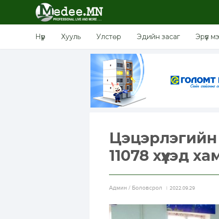
Нүүр
Хууль
Улстөр
Эдийн засаг
Эрүүл м
Цэцэрлэгийн 
11078 хүүхэд 
Aдмин / Боловсрол
2022.09.29