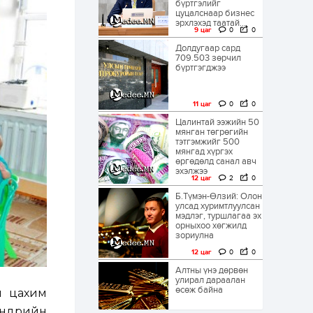
бүртгэлийг
цуцалснаар бизнес
эрхлэхэд таатай...
9 цаг
0
0
Долдугаар сард
709.503 зөрчил
бүртгэгджээ
11 цаг
0
0
Цалинтай ээжийн 50
мянган төгрөгийн
тэтгэмжийг 500
мянгад хүргэх
өргөдөлд санал авч
эхэлжээ
12 цаг
2
0
Б.Түмэн-Өлзий: Олон
улсад хуримтлуулсан
мэдлэг, туршлагаа эх
орныхоо хөгжилд
зориулна
12 цаг
0
0
Алтны үнэ дөрвөн
улирал дараалан
өсөж байна
ы цахим
нөөдрийн