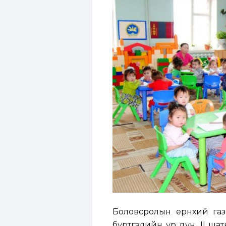
Боловсролын ерөнхий газ
бүртгэлийн үр дүн, II ша