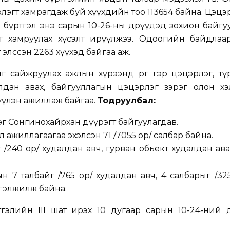
эгт хамрагдаж буй хүүхдийн тоо 113654 байна. Цэц
 бүртгэл энэ сарын 10-26-ны өдрүүдэд зохион байгу
т хамруулах хүсэлт ирүүлжээ. Одоогийн байдлаар
элссэн 2263 хүүхэд байгаа аж.
 сайжруулах ажлын хүрээнд өргөө гэр цэцэрлэг, т
лдан авах, байгууллагын цэцэрлэг зэрэг олон хэ
үүлэн ажиллаж байгаа.
Тодруулбал:
лэг Сонгинохайрхан дүүрэгт байгуулагдав.
ажиллагаагаа эхэлсэн 71 /7055 ор/ салбар байна.
 /240 ор/ худалдан авч, гурван обьект худалдан ав
 7 талбайг /765 ор/ худалдан авч, 4 салбарыг /32
гэлжилж байна.
элийн III шат ирэх 10 дугаар сарын 10-24-ний ө