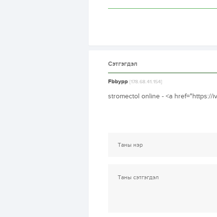
Сэтгэгдэл
Fbbypp
[178.68.41.154]
stromectol online - <a href="https: