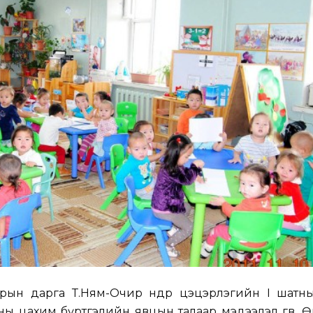
рын дарга Т.Ням-Очир өнөөдөр цэцэрлэгийн I шатн
тны цахим бүртгэлийн явцын талаар мэдээлэл өгөв. Ө