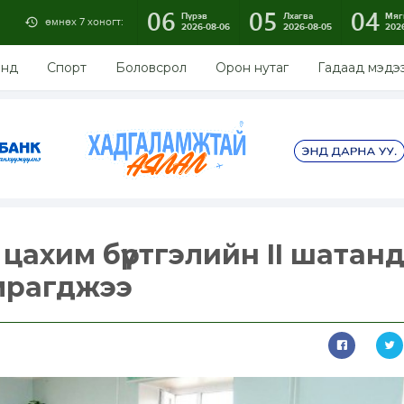
06
05
04
Пүрэв
Лхагва
Мяг
өмнөх 7 хоногт:
2026-08-06
2026-08-05
202
энд
Спорт
Боловсрол
Орон нутаг
Гадаад мэдэ
цахим бүртгэлийн II шатан
хамрагджээ