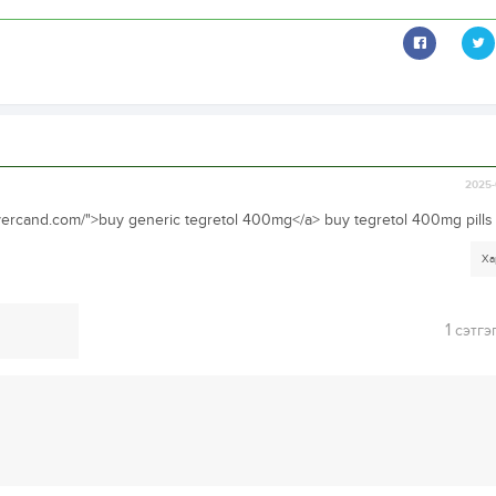
2025-
//ivercand.com/">buy generic tegretol 400mg</a> buy tegretol 400mg pills
Ха
1
сэтгэ