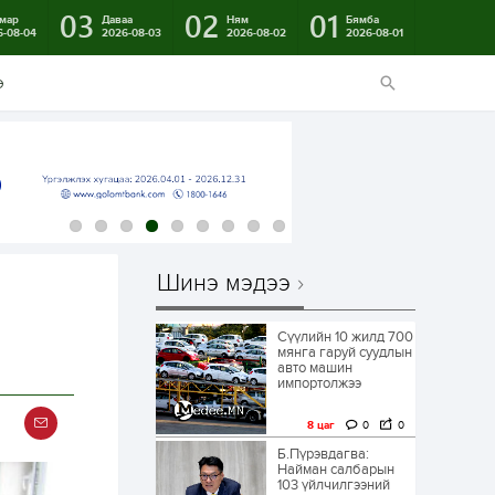
03
02
01
мар
Даваа
Ням
Бямба
6-08-04
2026-08-03
2026-08-02
2026-08-01
э
Шинэ мэдээ
д
Сүүлийн 10 жилд 700
мянга гаруй суудлын
авто машин
импортолжээ
8 цаг
0
0
Б.Пүрэвдагва:
Найман салбарын
103 үйлчилгээний