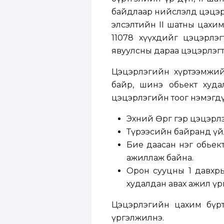
байдлаар нийслэлд цэцэрл
элсэлтийн II шатны цахим
11078 хүүхдийг цэцэрлэг
явуулсны дараа цэцэрлэгт 
Цэцэрлэгийн хүртээмжийг
байр, шинэ обьект худа
цэцэрлэгийн тоог нэмэгд
Эхний Өргөө гэр цэцэр
Түрээсийн байранд үйл 
Бие даасан нэг обьект
ажиллаж байна.
Орон сууцны 1 давхрын
худалдан авах ажил үр
Цэцэрлэгийн цахим бүртг
үргэлжилнэ.