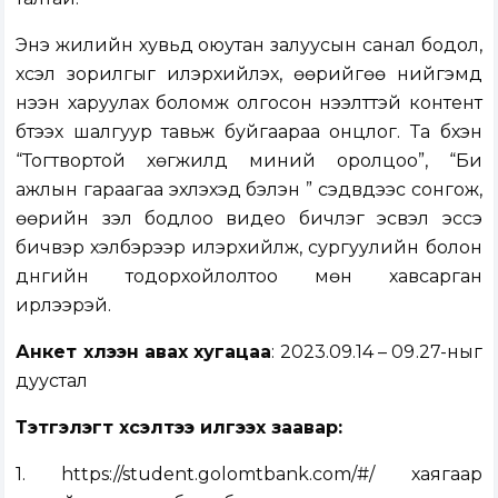
Энэ жилийн хувьд оюутан залуусын санал бодол,
хүсэл зорилгыг илэрхийлэх, өөрийгөө нийгэмд
нээн харуулах боломж олгосон нээлттэй контент
бүтээх шалгуур тавьж буйгаараа онцлог. Та бүхэн
“Тогтвортой хөгжилд миний оролцоо”, “Би
ажлын гараагаа эхлэхэд бэлэн үү” сэдвүүдээс сонгож,
өөрийн үзэл бодлоо видео бичлэг эсвэл эссэ
бичвэр хэлбэрээр илэрхийлж, сургуулийн болон
дүнгийн тодорхойлолтоо мөн хавсарган
ирүүлээрэй.
Анкет хүлээн авах хугацаа
: 2023.09.14 – 09.27-ныг
дуустал
Тэтгэлэгт хүсэлтээ илгээх заавар:
1.
https://student.golomtbank.com/#/
хаягаар