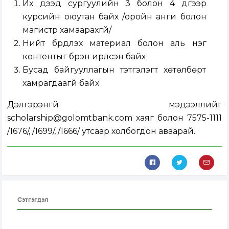
Их дээд сургуулийн 3 болон 4 дүгээр
курсийн оюутан байх /оройн анги болон
магистр хамаарахгүй/
Нийт бүрдүүлэх материал болон аль нэг
контентыг бүрэн ирүүлсэн байх
Бусад байгууллагын тэтгэлэгт хөтөлбөрт
хамрагдаагүй байх
Дэлгэрэнгүй мэдээллийг
scholarship@golomtbank.com
хаяг болон 7575-1111
/1676/, /1699/, /1666/ утсаар холбогдон аваарай.
Сэтгэгдэл