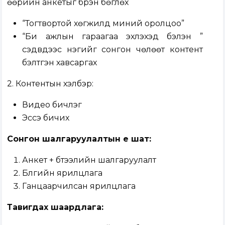
өөрийн анкетыг бүрэн бөглөх
“Тогтвортой хөгжилд миний оролцоо”
“Би ажлын гараагаа эхлэхэд бэлэн үү”
сэдвүүдээс нэгийг сонгон чөлөөт контент
бэлтгэн хавсаргах
2. Контентын хэлбэр:
Видео бичлэг
Эссэ бичих
Сонгон шалгаруулалтын үе шат:
Анкет + бүтээлийн шалгаруулалт
Бүлгийн ярилцлага
Ганцаарчилсан ярилцлага
Тавигдах шаардлага: