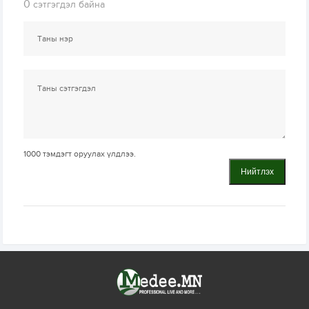
0
сэтгэгдэл байна
1000
тэмдэгт оруулах үлдлээ.
Нийтлэх