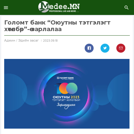
Голомт банк “Оюутны тэтгэлэгт
хөтөлбөр”-өө зарлалаа
Aдмин / Эдийн засаг
2023.09.18