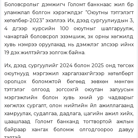
Боловсролыг дэмжигч Голомт банкнаас жил бүр
уламжлал болгон хэрэгжүүлдэг “Оюутны тэтгэлэгт
хөтөлбөр-2023” эхэллээ. Их, дээд сургуулиудын 3,
4 дүгээр курсийн 100 оюутныг шалгаруулж,
чанартай боловсрол эзэмшиж, эх орны хөгжилд
хувь нэмрээ оруулахад нь дэмжлэг үзүүлсээр ийнхүү
19 дэх жилтэйгээ золгож байна.
Их, дээд сургуулийг 2024 болон 2025 онд төгсөх
оюутнууд мэргэжил харгалзахгүйгээр хөтөлбөрт
оролцох боломжтой бөгөөд зөвхөн мөнгөн
тэтгэлэг олгоод зогсохгүй оюутан залуусын
мэргэжлийн болон хувь хүний ур чадварыг
хөгжүүлэх сургалт, олон нийтийн үйл ажиллагаанд
хамруулах, судалгаа, дадлага, цагийн ажил хийх,
цаашлаад Голомт банканд тогтвортой ажлын
байраар хангах боломж олгодгоороо давуу
талтай.