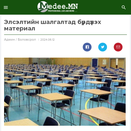
Элсэлтийн шалгалтад бүрдүүлэх
материал
Aдмин / Боловсрол
2024.06.12