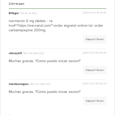
Сэтгэгдэл
Erfagw
2025-01-07 16:14:40
[178.68.41.154]
ivermectin 6 mg tablets - <a
href="https://ivercand.com/">order tegretol online</a> order
carbamazepine 200mg
Хариулт бичих
utkvoytrif
2024-11-21 00:56:26
[185.241.208.202]
Muchas gracias. ?Como puedo iniciar sesion?
Хариулт бичих
mawbuxwgsw
2024-11-21 00:56:24
[185.241.208.202]
Muchas gracias. ?Como puedo iniciar sesion?
Хариулт бичих