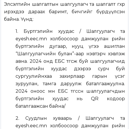
Элсэлтийн шалгалтын шалгуулагч та шалгалт өгөхөөр
ирэхдээ дараах баримт, бичгийг бүрдүүлсэн
байна. Үүнд:
1. Бүртгэлийн хуудас / Шалгуулагч та
eyesh.eec.mn
холбоосоор дамжуулан өөрийн
бүртгэлийн дугаар, нууц үгээ ашиглан
“Шалгуулагчийн булан”-аар нэвтэрч хэвлэж
авна. 2024 онд ЕБС төгсөж буй шалгуулагчид
бүртгэлийн хуудас дээрээ сурч буй
сургуулийнхаа захирлаар гарын үсэг
зуруулан, тамга даруулж баталгаажуулна.
2024 оноос өмнө ЕБС төгссөн шалгуулагчдын
бүртгэлийн хуудас нь QR кодоор
баталгаажсан байна/
2. Суудлын хуваарь / Шалгуулагч та
eyesh.eec.mn
холбоосоор дамжуулан өөрийн