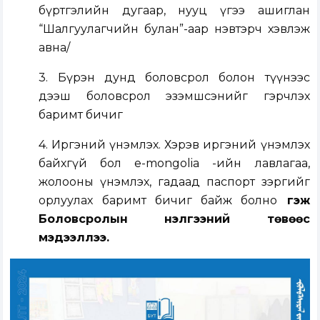
бүртгэлийн дугаар, нууц үгээ ашиглан
“Шалгуулагчийн булан”-аар нэвтэрч хэвлэж
авна/
3. Бүрэн дунд боловсрол болон түүнээс
дээш боловсрол эзэмшсэнийг гэрчлэх
баримт бичиг
4. Иргэний үнэмлэх. Хэрэв иргэний үнэмлэх
байхгүй бол e-mongolia -ийн лавлагаа,
жолооны үнэмлэх, гадаад паспорт зэргийг
орлуулах баримт бичиг байж болно
гэж
Боловсролын үнэлгээний төвөөс
мэдээллээ.