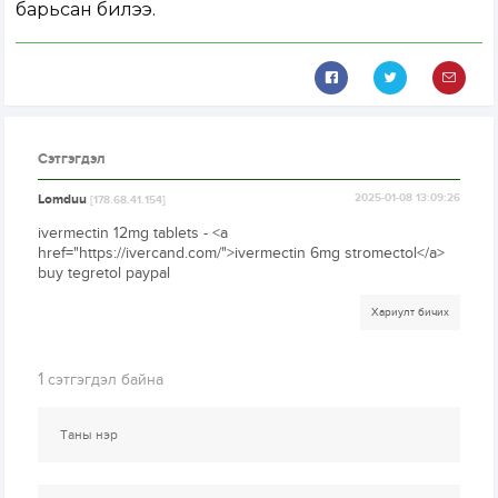
барьсан билээ.
Сэтгэгдэл
Lomduu
2025-01-08 13:09:26
[178.68.41.154]
ivermectin 12mg tablets - <a
href="https://ivercand.com/">ivermectin 6mg stromectol</a>
buy tegretol paypal
Хариулт бичих
1
сэтгэгдэл байна