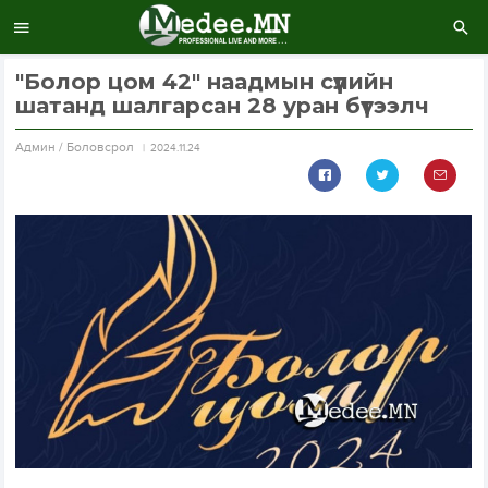
"Болор цом 42" наадмын сүүлийн
шатанд шалгарсан 28 уран бүтээлч
Aдмин / Боловсрол
2024.11.24