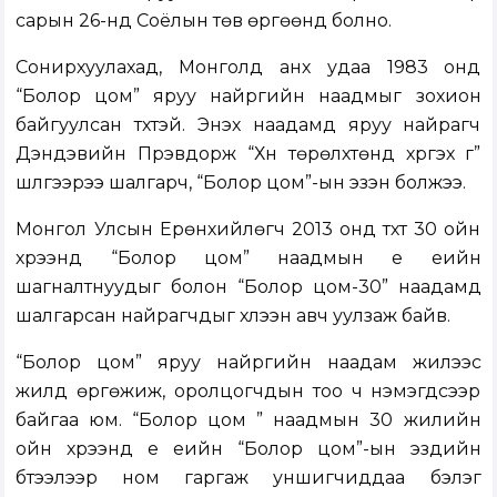
сарын 26-нд Соёлын төв өргөөнд болно.
Сонирхуулахад, Монголд анх удаа 1983 онд
“Болор цом” яруу найргийн наадмыг зохион
байгуулсан түүхтэй. Энэхүү наадамд яруу найрагч
Дэндэвийн Пүрэвдорж “Хүн төрөлхтөнд хүргэх үг”
шүлгээрээ шалгарч, “Болор цом”-ын эзэн болжээ.
Монгол Улсын Ерөнхийлөгч 2013 онд түүхт 30 ойн
хүрээнд “Болор цом” наадмын үе үеийн
шагналтнуудыг болон “Болор цом-30” наадамд
шалгарсан найрагчдыг хүлээн авч уулзаж байв.
“Болор цом” яруу найргийн наадам жилээс
жилд өргөжиж, оролцогчдын тоо ч нэмэгдсээр
байгаа юм. “Болор цом ” наадмын 30 жилийн
ойн хүрээнд үе үеийн “Болор цом”-ын эздийн
бүтээлээр ном гаргаж уншигчиддаа бэлэг