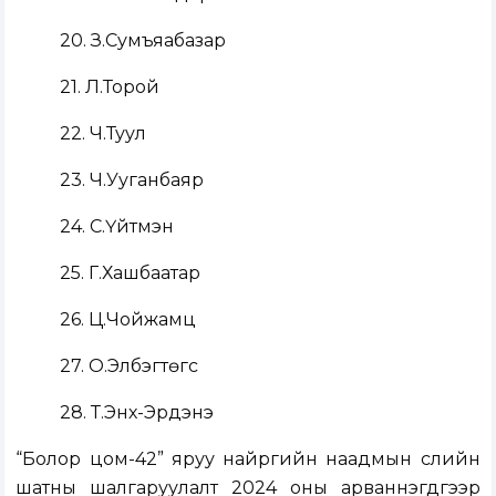
20. З.Сумъяабазар
21. Л.Торой
22. Ч.Туул
23. Ч.Ууганбаяр
24. С.Үйтүмэн
25. Г.Хашбаатар
26. Ц.Чойжамц
27. О.Элбэгтөгс
28. Т.Энх-Эрдэнэ
“Болор цом-42” яруу найргийн наадмын сүүлийн
шатны шалгаруулалт 2024 оны арваннэгдүгээр