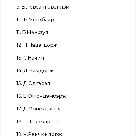
9. Б.Лувсанпэрэнлэй
10. Н.Мөнхбаяр
11. Б.Мөнхзул
12. П.Нацагдорж
13. С.Начин
14. Д.Нямдорж
15. Д.Одгэрэл
16. Б.Отгондэмбэрэл
17. Д.Өрнөхдэлгэр
18. Т.Пүрэвжаргал
19. Ч.Ренчиндорж