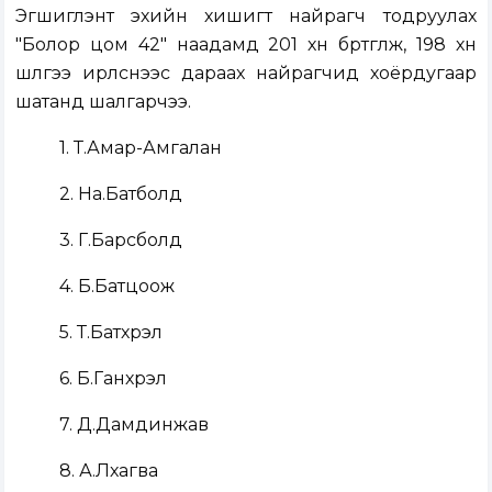
Эгшиглэнт эхийн хишигт найрагч тодруулах
"Болор цом 42" наадамд 201 хүн бүртгүүлж, 198 хүн
шүлгээ ирүүлснээс дараах найрагчид хоёрдугаар
шатанд шалгарчээ.
1. Т.Амар-Амгалан
2. На.Батболд
3. Г.Барсболд
4. Б.Батцоож
5. Т.Батхүрэл
6. Б.Ганхүрэл
7. Д.Дамдинжав
8. А.Лхагва