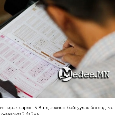
ыг ирэх сарын 5-8-нд зохион байгуулах бөгөөд мо
 хуваарьтай байна.