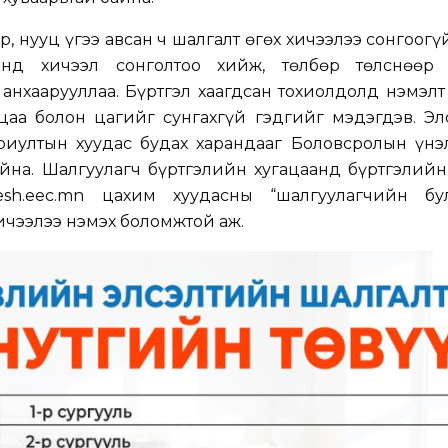
р, нууц үгээ авсан ч шалгалт өгөх хичээлээ сонгоогү
анд хичээл сонголтоо хийж, төлбөр төлснөөр 
анхаарууллаа. Бүртгэл хаагдсан тохиолдолд нэмэлт
ацаа болон цагийг сунгахгүй гэдгийг мэдэгдэв. Э
риултын хуудас будах харандааг Боловсролын үнэ
йна. Шалгуулагч бүртгэлийн хугацаанд бүртгэлийн
sh.eec.mn цахим хуудасны “шалгуулагчийн бул
ичээлээ нэмэх боломжтой аж.