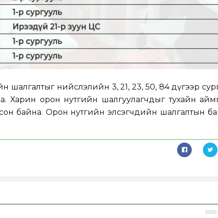
н шалгалтыг нийслэлийн 3, 21, 23, 50, 84 дүгээр су
а. Харин орон нутгийн шалгуулагчдыг тухайн аймг
сон байна. Орон нутгийн элсэгчдийн шалгалтын б
2025-