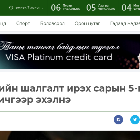
06
05
04
Пүрэв
Лхагва
Мяг
өмнөх 7 хоногт:
2026-08-06
2026-08-05
202
энд
Спорт
Боловсрол
Орон нутаг
Гадаад мэдэ
тийн шалгалт ирэх сарын 5
бичгээр эхэлнэ