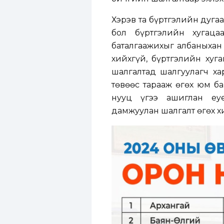
Хэрэв та бүртгэлийн дугаа
бол бүртгэлийн хугаца
баталгаажихыг албаныхан 
хийхгүй, бүртгэлийн хуг
шалгалтад шалгуулагч ха
төвөөс тарааж өгөх юм ба
нууц үгээ ашиглан eye
дамжуулан шалгалт өгөх х