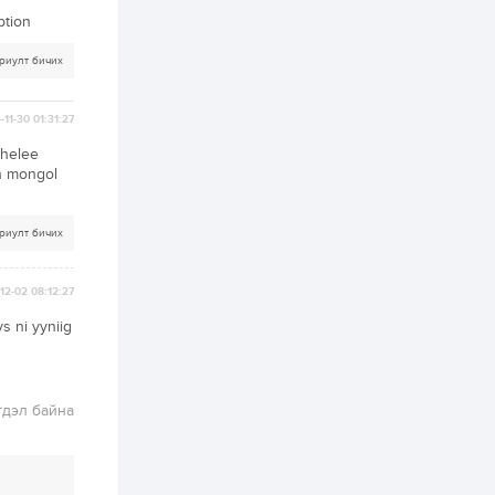
хэрэгжилт,
амлалтаас илүү
ption
бодит үр дүн чухал
2 өдөр
0
0
риулт бичих
Неймар зодог тайлах
эсэхээ 12 дугаар сард
шийднэ
-11-30 01:31:27
 helee
in mongol
2 өдөр
0
3
Нийслэлийн 30
дугаар сургуулийг 10
риулт бичих
дугаар сарын 1-нд
ашиглалтад оруулна
12-02 08:12:27
2 өдөр
0
0
Морингийн давааны
s ni yyniig
замаас “Барилгын
хатуу хог хаягдал
дахин боловсруулах
үйлдвэр” хүртэлх 1.5...
гдэл байна
2 өдөр
0
0
COP17 хурлын үеэр 5
дүүргийн 73
цэцэрлэг, 60
сургуульд