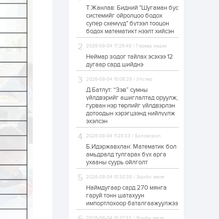
Т.Жанлав: Бидний "Шугаман бус
ЗГ: Автобензин,
системийг ойролцоо бодох
дизель түлшний
супер схемүүд" бүтээл тооцон
онцгой албан
татварыг тэглэлээ
бодох математикт нээлт хийсэн
2026-08-04 17:26:48 / Гадаад мэдээ
1 өдөр
2
0
Неймар зодог тайлах эсэхээ 12
З.Мэндсайхан:
дугаар сард шийднэ
Хүнсний нөөцийг
бэлтгэх агуулах,
2026-08-04 10:08:29 / Улстөр
зоорь бэлтгэх ААН-
үүдэд хөнгөлөлттэй
Д.Батлут: “Зэв” сумны
зээл олгоно
үйлдвэрийг ашиглалтад оруулж,
1 өдөр
1
0
гурван нэр төрлийг үйлдвэрлэн
дотоодын хэрэгцээнд нийлүүлж
Европ дахь
монголчуудын
эхэлсэн
соёлын наадам
боллоо
2026-08-04 11:28:33 / Боловсрол
Б.Идэржавхлан: Математик бол
1 өдөр
2
0
амьдралд тулгарах бүх арга
ухааны суурь ойлголт
Өнгөрсөн сард
1,439.2 кг үнэт
2026-08-04 10:30:38 / Эдийн засаг
металл худалдан
авчээ
Наймдугаар сард 270 мянга
гаруй тонн шатахуун
импортлохоор баталгаажуулжээ
1 өдөр
0
0
Б.Найдалаа: Энэ
2026-08-04 10:37:33 / Эдийн засаг