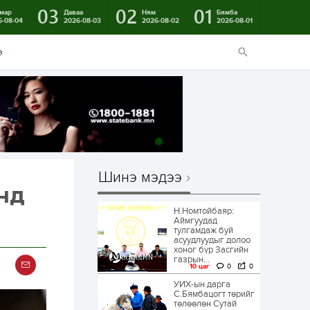
03
02
01
мар
Даваа
Ням
Бямба
6-08-04
2026-08-03
2026-08-02
2026-08-01
э
Шинэ мэдээ
-нд
Н.Номтойбаяр:
Аймгуудад
тулгамдаж буй
асуудлуудыг долоо
хоног бүр Засгийн
газрын...
10 цаг
0
0
УИХ-ын дарга
С.Бямбацогт төрийг
төлөөлөн Сутай