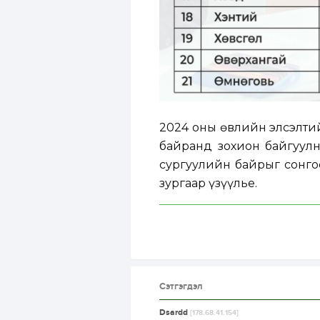
2024 оны өвлийн элсэлтий
байранд зохион байгуулн
сургуулийн байрыг сонго
зургаар үзүүлье.
Сэтгэгдэл
Dsardd
[178.68.41.154]