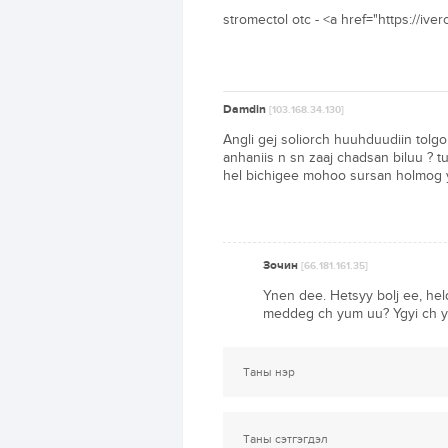
stromectol otc - <a href="https://i
Damdin
[103.168.34.130]
Angli gej soliorch huuhduudiin tolg
anhaniis n sn zaaj chadsan biluu ? t
hel bichigee mohoo sursan holmog y
Зочин
[66.181.161.35]
Ynen dee. Hetsyy bolj ee, hel
meddeg ch yum uu? Ygyi ch 