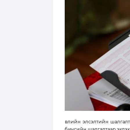
Өвлийн элсэлтийн шалгалт
бичгийн шалгалтаар эхлэх