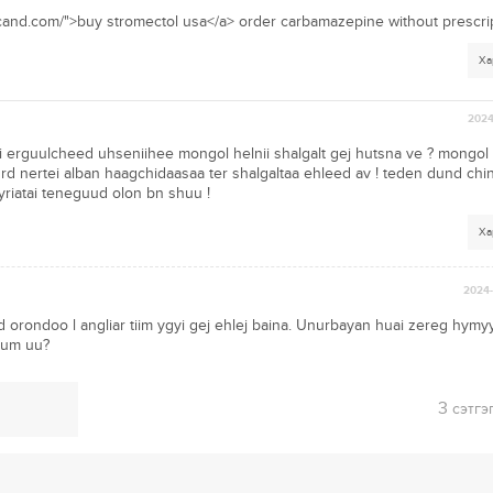
vercand.com/">buy stromectol usa</a> order carbamazepine without prescri
Ха
2024
oi erguulcheed uhseniihee mongol helnii shalgalt gej hutsna ve ? mongol
urd nertei alban haagchidaasaa ter shalgaltaa ehleed av ! teden dund ch
riatai teneguud olon bn shuu !
Ха
2024-
d orondoo l angliar tiim ygyi gej ehlej baina. Unurbayan huai zereg hymyy
yum uu?
3
сэтгэ