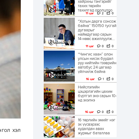
хайрхны тэнгэрийг
тахих төрийн
тахилгад оролцлоо
11 цаг
2
0
“Хотын дарга сонсож
байна” 150150 тусгай
дугаарыг
наймдугаар сарын
14-нөөс ажиллуулж...
11 цаг
0
0
“Чингис хаан” олон
улсын нисэх буудал
руу нийтийн тээврийн
автобус 24 цагаар
үйлчилж байна
16 цаг
1
0
Нийслэлийн
цэцэрлэгийн цахим
бүртгэл энэ сарын 10-
нд эхэлнэ
16 цаг
0
0
16 төрлийн эмийг нэг
эх үүсвэрээс
худалдан авах
нгол хэл
журмыг баталлаа