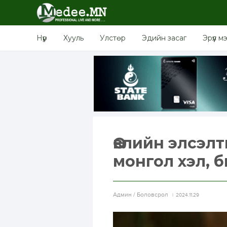
Нүүр
Хууль
Улстөр
Эдийн засаг
Эрүүл м
Өвлийн элсэл
монгол хэл, 
Aдмин / Боловсрол
2024.11.29