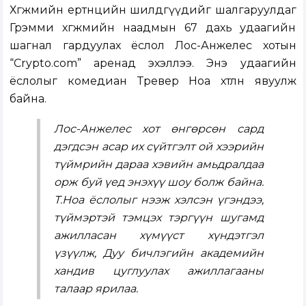
Хөгжмийн ертөнцийн шилдгүүдийг шалгаруулдаг
Грэмми хөгжмийн наадмын 67 дахь удаагийн
шагнал гардуулах ёслол Лос-Анжелес хотын
“Crypto.com” аренад эхэллээ. Энэ удаагийн
ёслолыг комедиан Тревер Ноа хөтлөн явуулж
байна.
Лос-Анжелес хот өнгөрсөн сард
дэгдсэн асар их сүйтгэлт ой хээрийн
түймрийн дараа хэвийн амьдралдаа
орж буй үед энэхүү шоу болж байна.
Т.Ноа ёслолыг нээж хэлсэн үгэндээ,
түймэртэй тэмцэх тэргүүн шугамд
ажилласан хүмүүст хүндэтгэл
үзүүлж, Дуу бичлэгийн академийн
хандив цуглуулах ажиллагааны
талаар ярилаа.