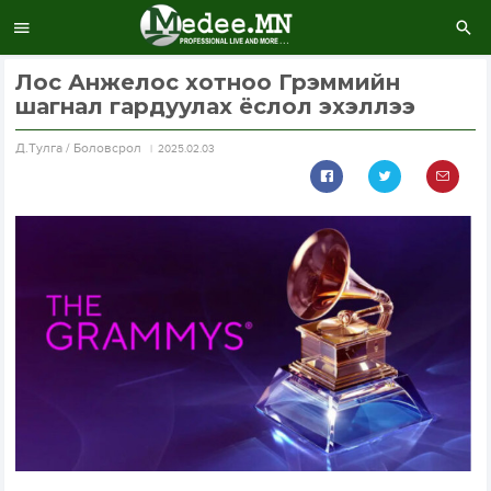
Лос Анжелос хотноо Грэммийн
шагнал гардуулах ёслол эхэллээ
Д.Тулга / Боловсрол
2025.02.03