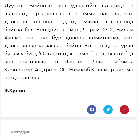
Дуучин Бейонсе энэ удаагийн наадамд 11
шагналд нэр дэвшсэнээр Грэмми шагналд нэр
дэвшсэн тоогоороо дээд амжилт тогтоогоод
байгаа бол Кендрик Ламар, Чарли XCX, Билли
Айлиш нар тус бүр долоон номинацид нэр
дэвшсэнээр удаалсан байна. Эдгээр дөрвөн уран
бүтээлч бүгд “Оны шилдэг цомог” төрөлд өрсөлдөх бөгөөд
энэ шагналын төлөө Чаппел Роан, Сабрина
Карпентер, Андре 3000, Жейкоб Коллиер нар мөн
нэр дэвшжээ.
Э.Хулан
Сэтгэгдэл