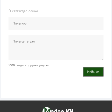
0
сэтгэгдэл байна
1000
тэмдэгт оруулах үлдлээ.
Нийтлэх