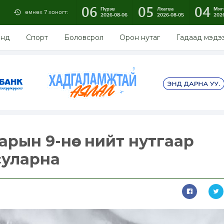
06
05
04
Пүрэв
Лхагва
Мяг
өмнөх 7 хоногт:
2026-08-06
2026-08-05
202
энд
Спорт
Боловсрол
Орон нутаг
Гадаад мэдэ
рын 9-нөөс нийт нутгаар
суларна