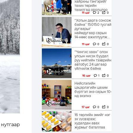
хайрхны тэнгэрийг
тахих төрийн
тахилгад оролцлоо
11 цаг
2
0
“Хотын дарга сонсож
байна” 150150 тусгай
дугаарыг
наймдугаар сарын
14-нөөс ажиллуулж...
11 цаг
0
0
“Чингис хаан” олон
улсын нисэх буудал
руу нийтийн тээврийн
автобус 24 цагаар
үйлчилж байна
16 цаг
1
0
Нийслэлийн
цэцэрлэгийн цахим
бүртгэл энэ сарын 10-
нд эхэлнэ
17 цаг
0
0
16 төрлийн эмийг нэг
эх үүсвэрээс
худалдан авах
нутгаар
журмыг баталлаа