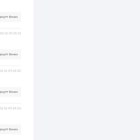
зохицуулалт хийнэ
2 өдөр
0
0
Б.Идэржавхлан:
риулт бичих
Математик бол
амьдралд тулгарах
бүх арга ухааны
02-12 07:25:12
суурь ойлголт
2 өдөр
1
0
Бэлчээрийн 55 хувьд
ургамлын ургалт
риулт бичих
сайн байна
02-12 07:24:55
2 өдөр
0
0
Наймдугаар сард
олгох нийгмийн
халамжийн тэтгэвэр,
риулт бичих
тэтгэмж, хөнгөлөлт,
тусламжийн хуваарь
02-12 07:24:52
2 өдөр
0
0
Наймдугаар сард
270 мянга гаруй
тонн шатахуун
импортлохоор
риулт бичих
баталгаажуулжээ