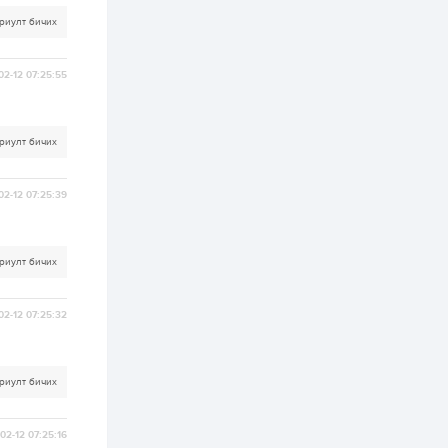
хэрэгжилт,
амлалтаас илүү
риулт бичих
бодит үр дүн чухал
2 өдөр
0
0
02-12 07:25:55
Неймар зодог тайлах
эсэхээ 12 дугаар сард
шийднэ
риулт бичих
2 өдөр
0
3
Нийслэлийн 30
02-12 07:25:39
дугаар сургуулийг 10
дугаар сарын 1-нд
ашиглалтад оруулна
риулт бичих
2 өдөр
0
0
Морингийн давааны
замаас “Барилгын
02-12 07:25:32
хатуу хог хаягдал
дахин боловсруулах
үйлдвэр” хүртэлх 1.5...
2 өдөр
0
0
риулт бичих
COP17 хурлын үеэр 5
дүүргийн 73
цэцэрлэг, 60
02-12 07:25:16
сургуульд