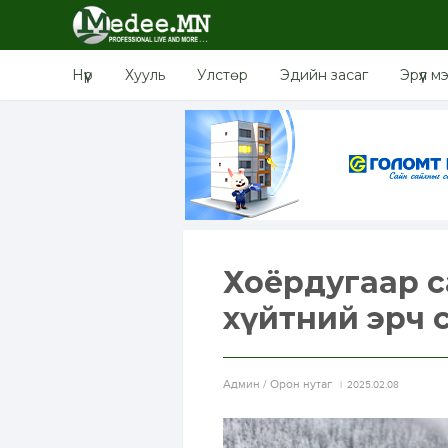
Нүүр
Хууль
Улстөр
Эдийн засаг
Эрүүл м
Хоёрдугаар са
хүйтний эрч 
Aдмин / Орон нутаг
2025.02.08