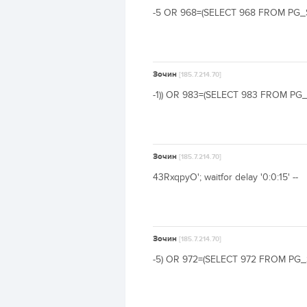
-5 OR 968=(SELECT 968 FROM PG_SL
Зочин
[185.7.214.70]
-1)) OR 983=(SELECT 983 FROM PG_S
Зочин
[185.7.214.70]
43RxqpyO'; waitfor delay '0:0:15' --
Зочин
[185.7.214.70]
-5) OR 972=(SELECT 972 FROM PG_SL