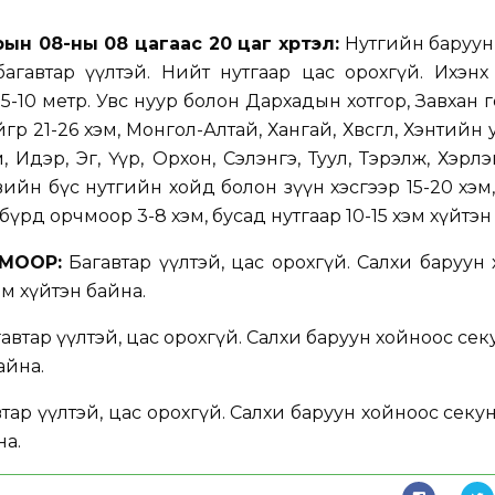
ын 08-ны 08 цагаас 20 цаг хүртэл:
Нутгийн баруун
агавтар үүлтэй. Нийт нутгаар цас орохгүй. Ихэнх
-10 метр. Увс нуур болон Дархадын хотгор, Завхан г
ийгөөр 21-26 хэм, Монгол-Алтай, Хангай, Хөвсгөл, Хэнтийн
 Идэр, Эг, Үүр, Орхон, Сэлэнгэ, Туул, Тэрэлж, Хэрлэ
овийн бүс нутгийн хойд болон зүүн хэсгээр 15-20 хэм
нбүрд орчмоор 3-8 хэм, бусад нутгаар 10-15 хэм хүйтэн
МООР:
Багавтар үүлтэй, цас орохгүй. Салхи баруун
эм хүйтэн байна.
автар үүлтэй, цас орохгүй. Салхи баруун хойноос сек
айна.
тар үүлтэй, цас орохгүй. Салхи баруун хойноос секу
на.