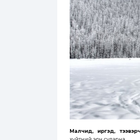
Малчид, иргэд, тээвэр
хүйтний эрч суларна.