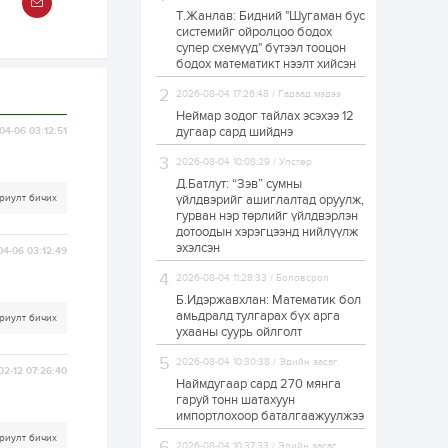
Т.Жанлав: Бидний "Шугаман бус
ЗГ: Автобензин,
системийг ойролцоо бодох
дизель түлшний
супер схемүүд" бүтээл тооцон
онцгой албан
татварыг тэглэлээ
бодох математикт нээлт хийсэн
2026-08-04 17:26:48 / Гадаад мэдээ
1 өдөр
2
0
Неймар зодог тайлах эсэхээ 12
З.Мэндсайхан:
дугаар сард шийднэ
04-06 03:12:51
Хүнсний нөөцийг
бэлтгэх агуулах,
2026-08-04 10:08:29 / Улстөр
зоорь бэлтгэх ААН-
үүдэд хөнгөлөлттэй
Д.Батлут: “Зэв” сумны
зээл олгоно
риулт бичих
үйлдвэрийг ашиглалтад оруулж,
1 өдөр
1
0
гурван нэр төрлийг үйлдвэрлэн
дотоодын хэрэгцээнд нийлүүлж
Европ дахь
монголчуудын
эхэлсэн
04-06 03:12:49
соёлын наадам
боллоо
2026-08-04 11:28:33 / Боловсрол
Б.Идэржавхлан: Математик бол
1 өдөр
2
0
амьдралд тулгарах бүх арга
риулт бичих
ухааны суурь ойлголт
Өнгөрсөн сард
1,439.2 кг үнэт
2026-08-04 10:30:38 / Эдийн засаг
металл худалдан
02-12 07:26:40
авчээ
Наймдугаар сард 270 мянга
гаруй тонн шатахуун
импортлохоор баталгаажуулжээ
1 өдөр
0
0
риулт бичих
Б.Найдалаа: Энэ
2026-08-04 10:37:33 / Эдийн засаг