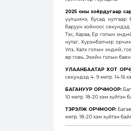
2025 оны хоёрдугаар сар
үүлшинэ, бусад нутгаар б
баруун хойноос секундэд 5
Тэс, Хараа, Ерөө голын хөнд
нутаг, Хүрэнбэлчир орчим,
Улз, Халх голын хөндий, г
өвөр говь, Эхийн голын бая
УЛААНБААТАР ХОТ ОРЧ
секундэд 4- 9 метр. 14-16 х
БАГАНУУР ОРЧМООР:
Баг
10 метр. 18-20 хэм хүйтэн б
ТЭРЭЛЖ ОРЧМООР:
Багав
метр. 18-20 хэм хүйтэн бай