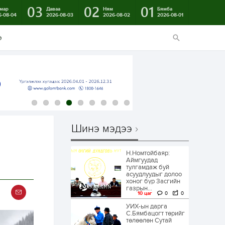
03
02
01
мар
Даваа
Ням
Бямба
6-08-04
2026-08-03
2026-08-02
2026-08-01
э
Шинэ мэдээ
Н.Номтойбаяр:
Аймгуудад
тулгамдаж буй
асуудлуудыг долоо
хоног бүр Засгийн
газрын...
10 цаг
0
0
УИХ-ын дарга
С.Бямбацогт төрийг
төлөөлөн Сутай