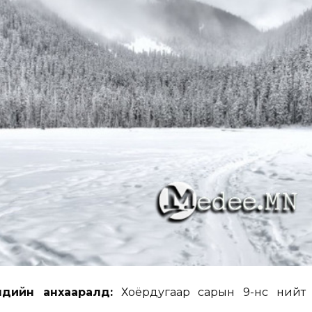
чдийн анхааралд:
Хоёрдугаар сарын 9-нөөс нийт 