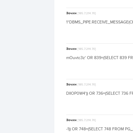
Зочин
[185.7.214.70]
1*DBMS_PIPE.RECEIVE_MESSAGE(CHR(
Зочин
[185.7.214.70]
mOuvtc3z' OR 839=(SELECT 839 FR
Зочин
[185.7.214.70]
DIlOP0W4')) OR 736=(SELECT 736 F
Зочин
[185.7.214.70]
-1)) OR 748=(SELECT 748 FROM PG_S