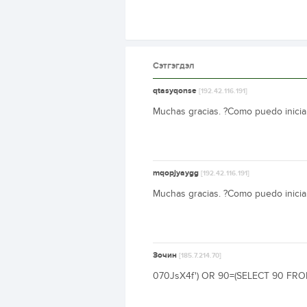
Сэтгэгдэл
qtasyqonse
[192.42.116.191]
Muchas gracias. ?Como puedo inicia
mqopjyaygg
[192.42.116.191]
Muchas gracias. ?Como puedo inicia
Зочин
[185.7.214.70]
070JsX4f') OR 90=(SELECT 90 FROM