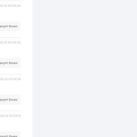
2 өдөр
0
0
02-12 07:24:34
АНУ 50 гаруй улсын
иргэдэд хамаарах
визийн барьцаа
төлбөрийг 20 мянган
ам.доллар болгон
риулт бичих
нэмэгдүүлжээ
2 өдөр
1
0
Д.Батлут: “Зэв”
02-12 07:24:32
сумны үйлдвэрийг
ашиглалтад оруулж,
гурван нэр төрлийг
үйлдвэрлэн
дотоодын...
риулт бичих
2 өдөр
3
1
Согтуугаар тээврийн
хэрэгсэл жолоодож
02-12 07:24:14
явсан 71 этгээдийг
илрүүлжээ
3 өдөр
0
0
риулт бичих
Хэлэлцээ даваа
гарагт болно гэж
Д.Трамп мэдэгджээ
02-12 07:24:11
3 өдөр
1
0
риулт бичих