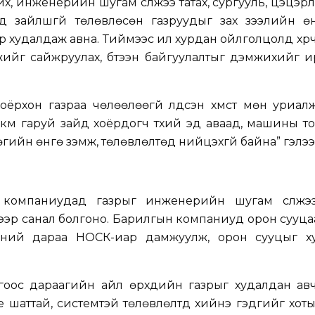
рих, инженерийн шугам сүлжээ татах, сургууль, цэцэрл
д зайлшгүй төлөвлөсөн газруудыг зах зээлийн ө
худалдаж авна. Тиймээс илүү хурдан ойлголцолд хүрч
жийг сайжруулах, бүтээн байгуулалтыг дэмжихийг 
ёрхон газраа чөлөөлөөгүй үлдсэн хүмүүст мөн уриал
 км гаруй зайд хоёрдогч түүхий эд аваад, машины т
гийн өнгө үзэмж, төлөвлөлтөд нийцэхгүй байна” гэлээ
компаниудад газрыг инженерийн шугам сүлжэ
ээр санал болгоно. Барилгын компаниуд орон сууца
гсний дараа НОСК-иар дамжуулж, орон сууцыг х
огоос дараагийн айл өрхүүдийн газрыг худалдан ав
е шаттай, системтэй төлөвлөлтүүд хийнэ гэдгийг хот