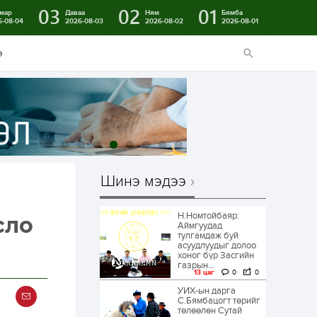
03
02
01
мар
Даваа
Ням
Бямба
6-08-04
2026-08-03
2026-08-02
2026-08-01
э
Шинэ мэдээ
Н.Номтойбаяр:
сло
Аймгуудад
тулгамдаж буй
асуудлуудыг долоо
хоног бүр Засгийн
газрын...
13 цаг
0
0
УИХ-ын дарга
С.Бямбацогт төрийг
төлөөлөн Сутай