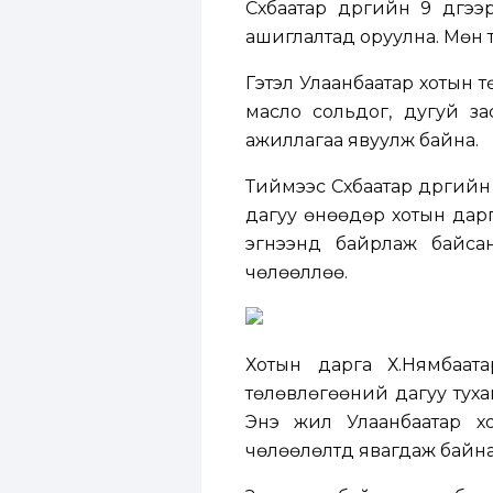
Сүхбаатар дүүргийн 9 дү
ашиглалтад оруулна. Мөн 
Гэтэл Улаанбаатар хотын тө
масло сольдог, дугуй з
ажиллагаа явуулж байна.
Тиймээс Сүхбаатар дүүргий
дагуу өнөөдөр хотын дарг
эгнээнд байрлаж байсан 
чөлөөллөө.
Хотын дарга Х.Нямбаата
төлөвлөгөөний дагуу туха
Энэ жил Улаанбаатар х
чөлөөлөлтүүд явагдаж байна