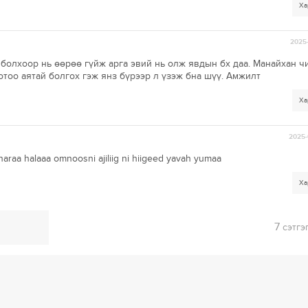
Ха
2025-
 болхоор нь өөрөө гүйж арга эвий нь олж явдын бх даа. Манайхан ч
хотоо аятай болгох гэж янз бүрээр л үзэж бна шүү. Амжилт
Ха
2025-
araa halaaa omnoosni ajiliig ni hiigeed yavah yumaa
Ха
7
сэтгэ