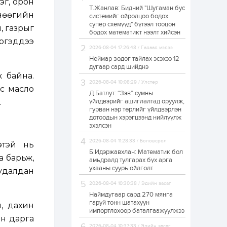
эг, орон
Т.Жанлав: Бидний "Шугаман бус
ЗГ: Автобензин,
нөөгийн
системийг ойролцоо бодох
дизель түлшний
супер схемүүд" бүтээл тооцон
онцгой албан
, газрыг
татварыг тэглэлээ
бодох математикт нээлт хийсэн
иргэддээ
2026-08-04 17:26:48 / Гадаад мэдээ
1 өдөр
2
0
Неймар зодог тайлах эсэхээ 12
З.Мэндсайхан:
дугаар сард шийднэ
Хүнсний нөөцийг
ж байна.
бэлтгэх агуулах,
2026-08-04 10:08:29 / Улстөр
зоорь бэлтгэх ААН-
ос масло
үүдэд хөнгөлөлттэй
Д.Батлут: “Зэв” сумны
зээл олгоно
.
үйлдвэрийг ашиглалтад оруулж,
1 өдөр
1
0
гурван нэр төрлийг үйлдвэрлэн
дотоодын хэрэгцээнд нийлүүлж
Европ дахь
монголчуудын
эхэлсэн
соёлын наадам
боллоо
2026-08-04 11:28:33 / Боловсрол
этэй нь
Б.Идэржавхлан: Математик бол
а барьж,
1 өдөр
2
0
амьдралд тулгарах бүх арга
ухааны суурь ойлголт
удалдан
Өнгөрсөн сард
1,439.2 кг үнэт
2026-08-04 10:30:38 / Эдийн засаг
металл худалдан
авчээ
Наймдугаар сард 270 мянга
гаруй тонн шатахуун
ч, дахин
импортлохоор баталгаажуулжээ
1 өдөр
0
0
ын дарга
Б.Найдалаа: Энэ
2026-08-04 10:37:33 / Эдийн засаг