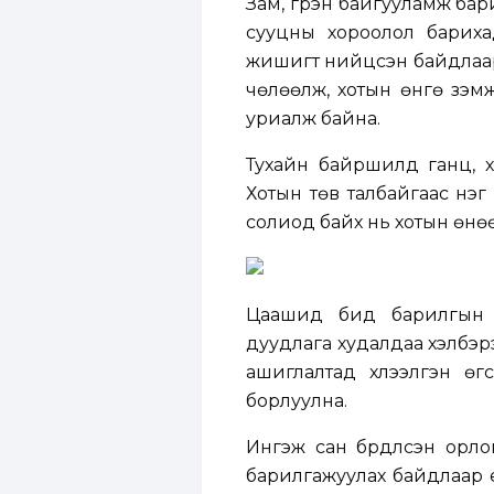
Зам, гүүрэн байгууламж ба
сууцны хороолол бариха
жишигт нийцсэн байдлаар 
чөлөөлж, хотын өнгө үзэм
уриалж байна.
Тухайн байршилд ганц, хо
Хотын төв талбайгаас нэг
солиод байх нь хотын өнөө
Цаашид бид барилгын 
дуудлага худалдаа хэлбэр
ашиглалтад хүлээлгэн ө
борлуулна.
Ингэж сан бүрдүүлсэн орл
барилгажуулах байдлаар ү