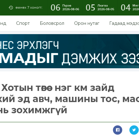
06
05
04
Пүрэв
Лхагва
Мяг
өмнөх 7 хоногт:
2026-08-06
2026-08-05
202
энд
Спорт
Боловсрол
Орон нутаг
Гадаад мэдэ
отын төвөөс нэг км зайд
хий эд авч, машины тос, ма
нь зохимжгүй