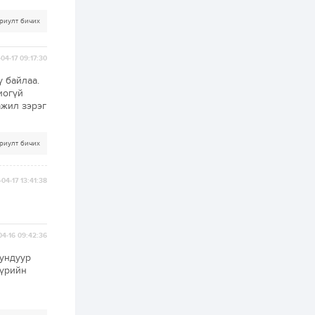
хэрэгжилт,
амлалтаас илүү
бодит үр дүн чухал
риулт бичих
2 өдөр
0
0
Неймар зодог тайлах
04-17 09:17:30
эсэхээ 12 дугаар сард
шийднэ
ү байлаа.
иогүй
ажил зэрэг
2 өдөр
0
3
Нийслэлийн 30
дугаар сургуулийг 10
риулт бичих
дугаар сарын 1-нд
ашиглалтад оруулна
04-17 13:41:38
2 өдөр
0
0
Морингийн давааны
замаас “Барилгын
хатуу хог хаягдал
дахин боловсруулах
04-16 09:42:36
үйлдвэр” хүртэлх 1.5...
дундуур
2 өдөр
0
0
үүрийн
COP17 хурлын үеэр 5
дүүргийн 73
цэцэрлэг, 60
сургуульд