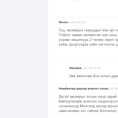
Зочин
[202.9.40.162]
Түц, засварын газруудыг аль эрт з
Тойрог замаа чөлөөлсөн юм чинь 
учраас машинууд 2 талаас зэрэг э
хийж, дүүргүүдээ сайн чиглүүлж 
Оюумаа
[122.201.31.96]
Зөв ажиллаж бна хотын дар
Нямбаатар даргад амжилт хүсье.
[66.18
Дугуй засварыг хотын нүүр царай 
байгуулагдаж эхэлсэн хоцрогдсон
сүлжээнүүд Монголд ороод ирчихс
цөөлчихвөл хот сайхан болчихно, 