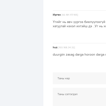
Иргэн
[66.181.177.105]
Үгийг нь авч үүргээ биелүүлэхгүй
хатуутай нэхэл ихтэйш дэ . Уг нь 
huz
[103.168.34.32]
duurgiin zasag darga horoon darga n