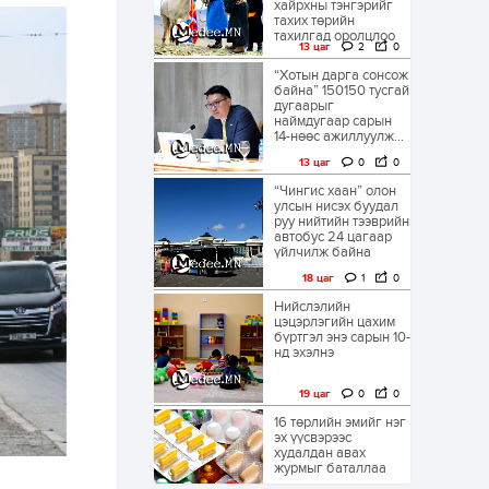
хайрхны тэнгэрийг
тахих төрийн
тахилгад оролцлоо
13 цаг
2
0
“Хотын дарга сонсож
байна” 150150 тусгай
дугаарыг
наймдугаар сарын
14-нөөс ажиллуулж...
13 цаг
0
0
“Чингис хаан” олон
улсын нисэх буудал
руу нийтийн тээврийн
автобус 24 цагаар
үйлчилж байна
18 цаг
1
0
Нийслэлийн
цэцэрлэгийн цахим
бүртгэл энэ сарын 10-
нд эхэлнэ
19 цаг
0
0
16 төрлийн эмийг нэг
эх үүсвэрээс
худалдан авах
журмыг баталлаа