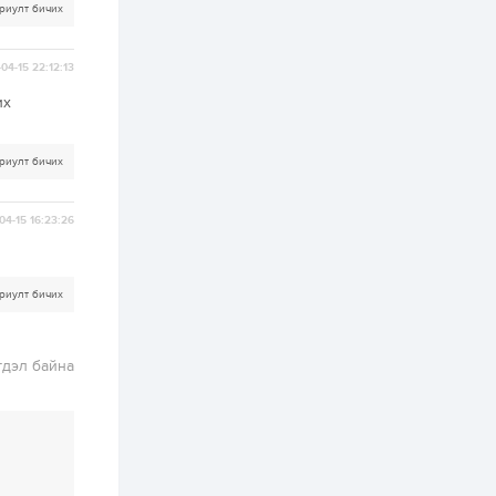
зохицуулалт хийнэ
риулт бичих
2 өдөр
0
0
Б.Идэржавхлан:
04-15 22:12:13
Математик бол
амьдралд тулгарах
их
бүх арга ухааны
суурь ойлголт
2 өдөр
1
0
риулт бичих
Бэлчээрийн 55 хувьд
ургамлын ургалт
сайн байна
04-15 16:23:26
2 өдөр
0
0
Наймдугаар сард
риулт бичих
олгох нийгмийн
халамжийн тэтгэвэр,
тэтгэмж, хөнгөлөлт,
тусламжийн хуваарь
гдэл байна
2 өдөр
0
0
Наймдугаар сард
270 мянга гаруй
тонн шатахуун
импортлохоор
баталгаажуулжээ