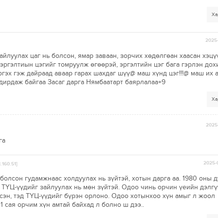
Ха
2025-
айлуулах цаг нь болсон, ямар заваан, зорчих хөдөлгөан хаасан хэцү
эргэлтиын цэгийг томруулж өгөөрэй, эргэлтийн цэг бага гэрлэн дох
ргэх гэж дайраад аваар гарах шахдаг шүү@ маш хүнд цэг!!!@ маш их 
удирдаж байгаа Засаг дарга Нямбаатарт баярлалаа+9
Ха
2025-
га
2025-
1.160.51]
болсон гудамжнаас холдуулах нь зүйтэй, хотын дарга аа. 1980 оны 
 ТҮЦ-үүдийг зайлуулах нь мөн зүйтэй. Одоо чинь орчин үеийн дэлг
эн, тэд ТҮЦ-үүдийг бүрэн орлоно. Одоо хотынхоо хүн амыг л жоол
1 сая орчим хүн амтай байхад л болно ш дээ..