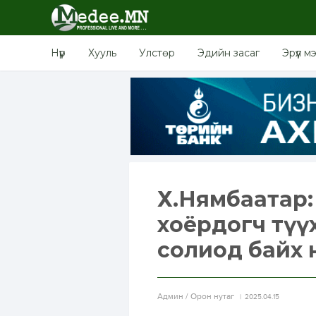
Нүүр
Хууль
Улстөр
Эдийн засаг
Эрүүл м
Х.Нямбаатар: Х
хоёрдогч түү
солиод байх 
Aдмин / Орон нутаг
2025.04.15