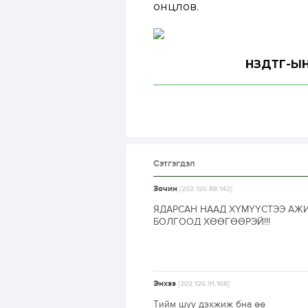
онцлов.
НЗДТГ-ЫН
Сэтгэгдэл
Зочин
[202.126.88.142]
ЯДАРСАН НААД ХҮМҮҮСТЭЭ А
БОЛГООД ХӨӨГӨӨРЭЙ!!!
Энхээ
[202.126.91.168]
Тийм шүү дэхжиж бна өө