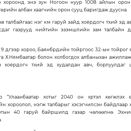
гээр хороонд энэ зун Ногоон нуур 1008 айлын оро
төрийн албан хаагчийн орон сууц баригдаж дуусна.
в талбайгаас нэг км гаруй зайд хоёрдогч түүхий эд ав
асдаг газрууд нийтийн эзэмшлийн зам талбайн да
н 9 дүгээр хороо, Баянбүрдийн тойргоос 32-ын тойрог 
а Х.Нямбаатар болон холбогдох албаныхан ажиллаж,
хоёрдогч түүхий эд худалдан авч, борлуулдаг цэ
р “Улаанбаатар хотыг 2040 он хүртэл хөгжүүлэх 
йн хороолол, нэгж талбарыг хэсэгчилсэн байдлаар хө
отын 40 гаруй байршилд газар чөлөөлнө. Эхни
.