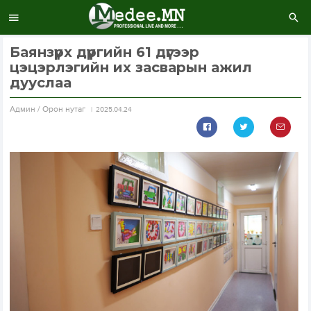
Баянзүрх дүүргийн 61 дүгээр
цэцэрлэгийн их засварын ажил
дууслаа
Aдмин / Орон нутаг
2025.04.24