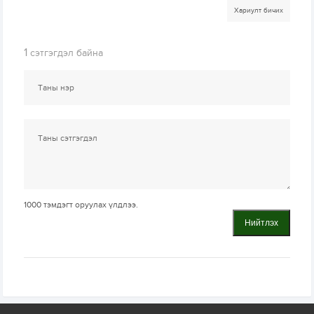
Хариулт бичих
1
сэтгэгдэл байна
1000
тэмдэгт оруулах үлдлээ.
Нийтлэх