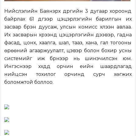
Нийслэлийн Баянзүрх дүүргийн 3 дугаар хороонд
байрлах 61 дүгээр цэцэрлэгийн барилгын их
засвар бүрэн дуусаж, улсын комисс хүлээн авлаа.
Их засварын хүрээнд цэцэрлэгийн дээвэр, гадна
фасад, цонх, хаалга, шал, тааз, хана, гал тогооны
өрөөний агааржуулалт, цэвэр болон бохир усны
системийг иж бүрнээр нь шинэчилсэн юм.
Ингэснээр хүүхдүүд орчин үеийн шаардлагад
нийцсэн тохилог орчинд сурч хөгжих
боломжтой боллоо.