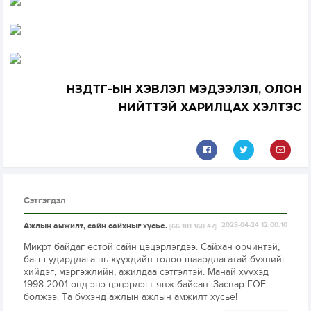
НЗДТГ-ЫН ХЭВЛЭЛ МЭДЭЭЛЭЛ, ОЛОН
НИЙТТЭЙ ХАРИЛЦАХ ХЭЛТЭС
Сэтгэгдэл
Ажлын амжилт, сайн сайхныг хүсье.
2025-04-24 12:00:10
[66.181.160.47]
Микрт байдаг ёстой сайн цэцэрлэгдээ. Сайхан орчинтэй,
багш удирдлага нь хүүхдийн төлөө шаардлагатай бүхнийг
хийдэг, мэргэжлийн, ажилдаа сэтгэлтэй. Манай хүүхэд
1998-2001 онд энэ цэцэрлэгт явж байсан. Засвар ГОЁ
болжээ. Та бүхэнд ажлын ажлын амжилт хүсье!