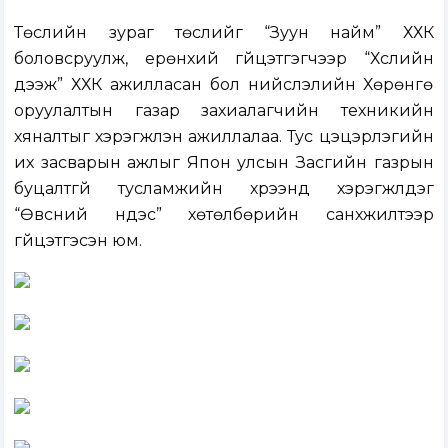
Төслийн зураг төслийг “Зуун найм” ХХК
боловсруулж, ерөнхий гүйцэтгэгчээр “Хүслийн
дээж” ХХК ажилласан бол нийслэлийн Хөрөнгө
оруулалтын газар захиалагчийн техникийн
хяналтыг хэрэгжүүлэн ажиллалаа. Тус цэцэрлэгийн
их засварын ажлыг Япон улсын Засгийн газрын
буцалтгүй тусламжийн хүрээнд хэрэгжүүлдэг
“Өвсний үндэс” хөтөлбөрийн санхүүжилтээр
гүйцэтгэсэн юм.