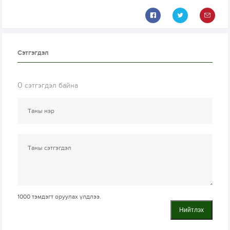
Сэтгэгдэл
0
сэтгэгдэл байна
1000
тэмдэгт оруулах үлдлээ.
Нийтлэх