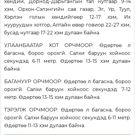
хөндий, Дорнод-Дарьгангын тал нутгаар 9-14
хэм, Орхон-Сэлэнгийн сав газар, Эг, Үүр, Туул,
Хэрлэн голын хөндийгөөр 12-17 хэм, Их
нууруудын хотгор, Алтайн өвөр говиор 22-27 хэм,
бусад нутгаар 17-22 хэм дулаан байна.
УЛААНБААТАР ХОТ ОРЧМООР: Өдөртөө үүл
багасна, бороо орохгүй. Салхи баруун хойноос
секундэд 6-11 метр. Өдөртөө 13-15 хэм дулаан
байна.
БАГАНУУР ОРЧМООР: Өдөртөө үүл багасна, бороо
орохгүй. Салхи баруун хойноос секундэд 7-12
метр. Өдөртөө 13-15 хэм дулаан байна.
ТЭРЭЛЖ ОРЧМООР: Өдөртөө үүл багасна, бороо
орохгүй. Салхи баруун хойноос секундэд 6-11 метр.
Өдөртөө 11-13 хэм дулаан байна.