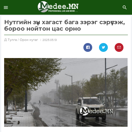
Нутгийн зүүн хагаст бага зэрэг сэрүүсэж,
бороо нойтон цас орно
Д.Тулга / Орон нутаг
2025.05.13