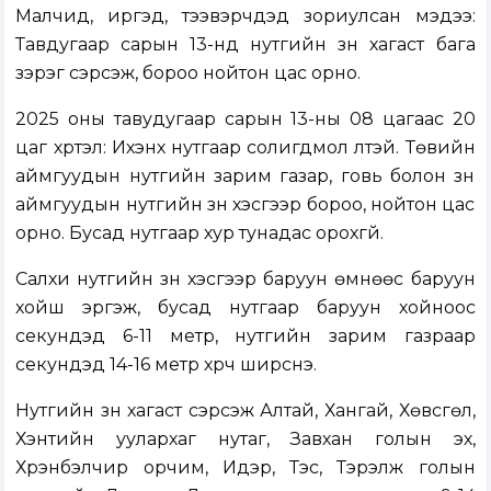
Малчид, иргэд, тээвэрчдэд зориулсан мэдээ:
Тавдугаар сарын 13-нд нутгийн зүүн хагаст бага
зэрэг сэрүүсэж, бороо нойтон цас орно.
2025 оны тавудугаар сарын 13-ны 08 цагаас 20
цаг хүртэл: Ихэнх нутгаар солигдмол үүлтэй. Төвийн
аймгуудын нутгийн зарим газар, говь болон зүүн
аймгуудын нутгийн зүүн хэсгээр бороо, нойтон цас
орно. Бусад нутгаар хур тунадас орохгүй.
Салхи нутгийн зүүн хэсгээр баруун өмнөөс баруун
хойш эргэж, бусад нутгаар баруун хойноос
секундэд 6-11 метр, нутгийн зарим газраар
секундэд 14-16 метр хүрч ширүүснэ.
Нутгийн зүүн хагаст сэрүүсэж Алтай, Хангай, Хөвсгөл,
Хэнтийн уулархаг нутаг, Завхан голын эх,
Хүрэнбэлчир орчим, Идэр, Тэс, Тэрэлж голын