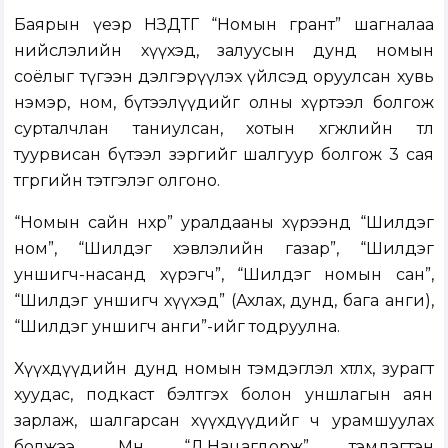
Баярын үеэр НЗДТГ “Номын грант” шагналаа
нийслэлийн хүүхэд, залуусын дунд номын
соёлыг түгээн дэлгэрүүлэх үйлсэд оруулсан хувь
нэмэр, ном, бүтээлүүдийг олны хүртээл болгож
сурталчлан таниулсан, хотын хөгжлийн төлөө
туурвисан бүтээл зэргийг шалгуур болгож 3 сая
төгрөгийн тэтгэлэг олгоно.
“Номын сайн нөхөр” уралдааны хүрээнд “Шилдэг
ном”, “Шилдэг хэвлэлийн газар”, “Шилдэг
уншигч-насанд хүрэгч”, “Шилдэг номын сан”,
“Шилдэг уншигч хүүхэд” (Ахлах, дунд, бага анги),
“Шилдэг уншигч анги”-ийг тодруулна.
Хүүхдүүдийн дунд номын тэмдэглэл хөтлөх, зурагт
хуудас, подкаст бэлтгэх болон уншлагын аян
зарлаж, шалгарсан хүүхдүүдийг ч урамшуулах
болжээ. Мөн “Д.Нацагдорж” тэмдэгтэн