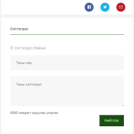
Сэтгэгдэл
0
сэтгэгдэл байна
1000
тэмдэгт оруулах үлдлээ.
Нийтлэх