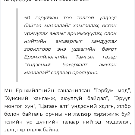
50 гаруйхан тоо толгой үлдээд
байгаа мазаалайг хамгаалах, өсгөн
үржүүлэх ажлыг эрчимжүүлэх, олон
нийтийн анхаарлыг хандуулах
зорилгоор энэ удаагийн баярт
Ерөнхийлөгчийн Тамгын газар
“Үндэсний бахархалт амьтан
мазаалай” сэдвээр оролцоно.
Мөн Ерөнхийлөгчийн санаачилсан “Тэрбум мод”,
“Хүнсний хангамж, аюулгүй байдал”, “Эрүүл
монгол хүн”, “Цагаан алт” үндэсний хөдөлгөөн, хөтөлбөр
болон байгаль орчны чиглэлээр хэрэгжиж буй
төслийн үр дүнгийн талаар нийтэд мэдээлэл,
зөвлөгөө, өгөхөөр төлөвлөж байна.