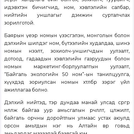
идэвхтэн бичигчид, ном, хэвлэлийн салбар,
нийтийн уншлагыг дэмжин сурталчлах
зорилготой.
Баярын үеэр номын үзэсгэлэн, монголын болон
дэлхийн шилдэг ном, бүтээлийн худалдаа, шинэ
номын нээлт, зохиолч-уншигчдын уулзалт,
дотоод, гадаадын хэвлэлийн газруудын болон
номын маркетинг-борлуулалтын уулзалт,
“Байгаль экологийн 50 ном”-ын танилцуулга,
хүүхдэд зориулсан номын хөтөлбөр зэрэг үйл
ажиллагаа болно.
Дэлхий нийтэд, тэр дундаа манай улсад сөргөөр
нөлөөлж байгаа уур амьсгалын өөрчлөлт, цөлжилт,
байгаль орчны доройтлын улмаас устах аюулд
орсон амьтдын нэг нь Алтайн өвөр говьд
амьдардаг мазаалай баавгай юм.