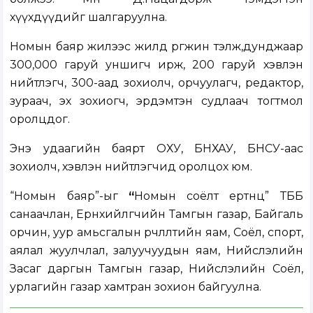
хүүхдүүдийг шалгаруулна.
Номын баяр жилээс жилд өргөжин тэлж,дунджаар
300,000 гаруй уншигч ирж, 200 гаруй хэвлэн
нийтлэгч, 300-аад зохиолч, орчуулагч, редактор,
зураач, эх зохиогч, эрдэмтэн судлаач тогтмол
оролцдог.
Энэ удаагийн баярт ОХУ, БНХАУ, БНСУ-аас
зохиолч, хэвлэн нийтлэгчид оролцох юм.
“Номын баяр”-ыг
“
Номын соёлт ертөнц” ТББ
санаачлан, Ерөнхийлөгчийн Тамгын газар, Байгаль
орчин, уур амьсгалын өөрчлөлтийн яам, Соёл, спорт,
аялал жуулчлал, залуучуудын яам, Нийслэлийн
Засаг даргын Тамгын газар, Нийслэлийн Соёл,
урлагийн газар хамтран зохион байгуулна.