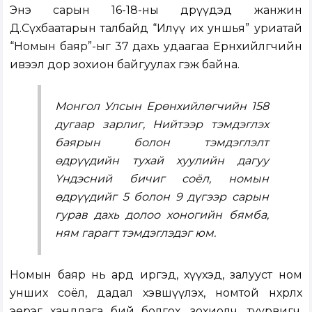
Энэ сарын 16-18-ны өдрүүдэд жанжин
Д.Сүхбаатарын талбайд “Илүү их уншья” уриатай
“Номын баяр”-ыг 37 дахь удаагаа Ерөнхийлөгчийн
ивээл дор зохион байгуулах гэж байна.
Монгол Улсын Ерөнхийлөгчийн 158
дугаар зарлиг, Нийтээр тэмдэглэх
баярын болон тэмдэглэлт
өдрүүдийн тухай хуулийн дагуу
Үндэсний бичиг соёл, номын
өдрүүдийг 5 болон 9 дүгээр сарын
гурав дахь долоо хоногийн бямба,
ням гарагт тэмдэглэдэг юм.
Номын баяр нь ард иргэд, хүүхэд, залууст ном
унших соёл, дадал хэвшүүлэх, номтой нөхөрлөх
эерэг хандлага бий болгох, зохиолч, туурвигч,