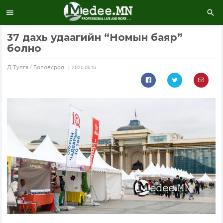
37 дахь удаагийн “Номын баяр”
болно
Д.Тулга / Боловсрол
2025.05.15