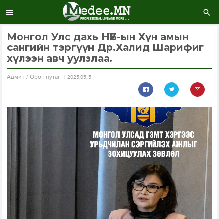
Монгол Улс дахь НҮБ-ын Хүн амын
сангийн тэргүүн Др.Халид Шарифиг
хүлээн авч уулзлаа.
Aдмин / Орон нутаг
2025.05.15