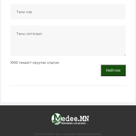
1000
тэмдэгт оруулах үлдлээ.
Нийтлэх
Зохиогчийн эрх хуулиар хамгаалагдсан.