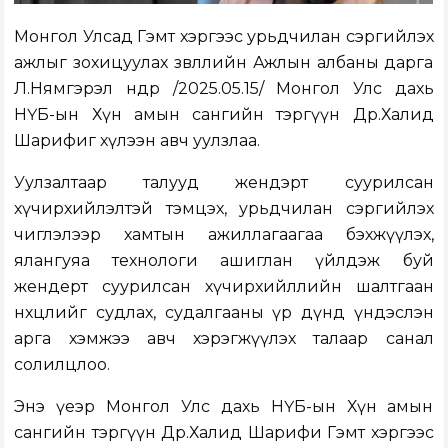
Монгол Улсад Гэмт хэргээс урьдчилан сэргийлэх
ажлыг зохицуулах зөвлөлийн Ажлын албаны дарга
Л.Нямгэрэл өнөөдөр /2025.05.15/ Монгол Улс дахь
НҮБ-ын Хүн амын сангийн тэргүүн Др.Халид
Шарифиг хүлээн авч уулзлаа.
Уулзалтаар талууд жендэрт суурилсан
хүчирхийлэлтэй тэмцэх, урьдчилан сэргийлэх
чиглэлээр хамтын ажиллагаагаа бэхжүүлэх,
ялангуяа технологи ашиглан үйлдэж буй
жендерт суурилсан хүчирхийллийн шалтгаан
нөхцөлийг судлах, судалгааны үр дүнд үндэслэн
арга хэмжээ авч хэрэгжүүлэх талаар санал
солилцлоо.
Энэ үеэр Монгол Улс дахь НҮБ-ын Хүн амын
сангийн тэргүүн Др.Халид Шарифи Гэмт хэргээс