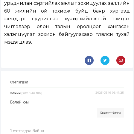
урьдчилан сэргийлэх ажлыг зохицуулах зөвлөлийн
60 жилийн ой тохиож буйд баяр хүргээд
жендэрт суурилсан хүчирхийлэлтэй тэмцэх
чиглэлээр олон талын оролцоог хангасан
хэлэлцүүлэг зохион байгуулахаар төлөвлөсөн тухай
мэдэгдлээ.
Сэтгэгдэл
Зочин
2025-05-16 06:14:25
[202.9.46.186]
Балай юм
Хариулт бичих
1
сэтгэгдэл байна