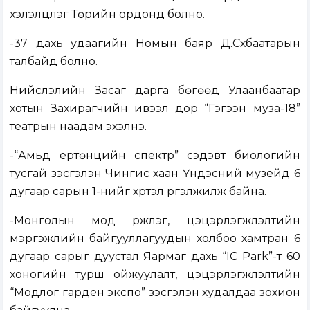
хэлэлцүүлэг Төрийн ордонд болно.
-37 дахь удаагийн Номын баяр Д.Сүхбаатарын
талбайд болно.
Нийслэлийн Засаг дарга бөгөөд Улаанбаатар
хотын Захирагчийн ивээл дор “Гэгээн муза-18”
театрын наадам эхэлнэ.
-“Амьд ертөнцийн спектр” сэдэвт биологийн
тусгай үзэсгэлэн Чингис хаан Үндэсний музейд 6
дугаар сарын 1-нийг хүртэл үргэлжилж байна.
-Монголын мод үржүүлэг, цэцэрлэгжүүлэлтийн
мэргэжлийн байгууллагуудын холбоо хамтран 6
дугаар сарыг дуустал Яармаг дахь “IC Park”-т 60
хоногийн турш ойжуулалт, цэцэрлэгжүүлэлтийн
“Модлог гарден экспо” үзэсгэлэн худалдаа зохион