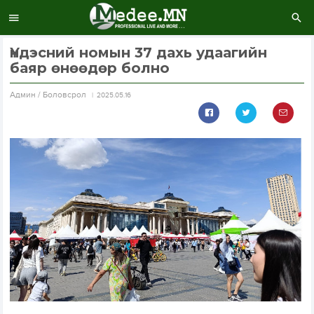
Үндэсний номын 37 дахь удаагийн
баяр өнөөдөр болно
Aдмин / Боловсрол
2025.05.16