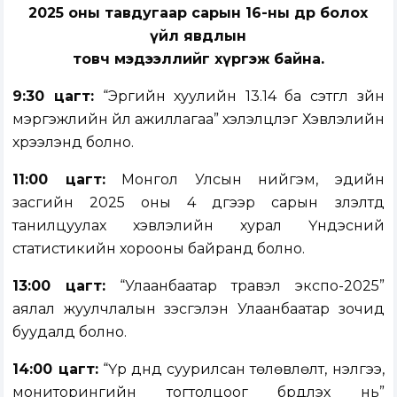
2025 оны тавдугаар сарын 16-ны өдөр болох
үйл явдлын
товч мэдээллийг хүргэж байна.
9:30 цагт:
“Эрүүгийн хуулийн 13.14 ба сэтгүүл зүйн
мэргэжлийн үйл ажиллагаа” хэлэлцүүлэг Хэвлэлийн
хүрээлэнд болно.
11:00 цагт:
Монгол Улсын нийгэм, эдийн
засгийн 2025 оны 4 дүгээр сарын үзүүлэлтүүд
танилцуулах хэвлэлийн хурал Үндэсний
статистикийн хорооны байранд болно.
13:00 цагт:
“Улаанбаатар травэл экспо-2025”
аялал жуулчлалын үзэсгэлэн Улаанбаатар зочид
буудалд болно.
14:00 цагт:
“Үр дүнд суурилсан төлөвлөлт, үнэлгээ,
мониторингийн тогтолцоог бүрдүүлэх нь”