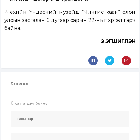
-Чехийн Үндэсний музейд “Чингис хаан” олон
улсын үзэсгэлэн 6 дугаар сарын 22-ныг хүртэл гарч
байна.
Э.ЭГШИГЛЭН
Сэтгэгдэл
0
сэтгэгдэл байна