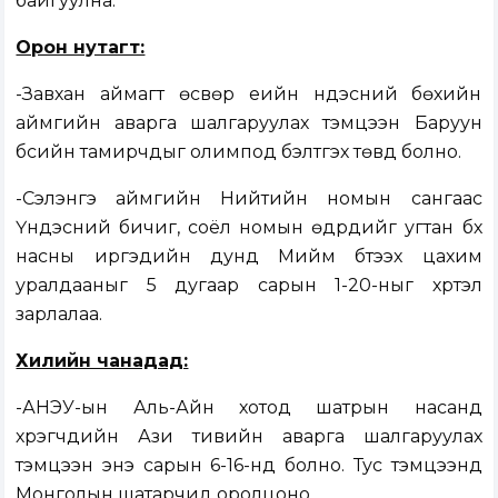
байгуулна.
Орон нутагт:
-Завхан аймагт өсвөр үеийн үндэсний бөхийн
аймгийн аварга шалгаруулах тэмцээн Баруун
бүсийн тамирчдыг олимпод бэлтгэх төвд болно.
-Сэлэнгэ аймгийн Нийтийн номын сангаас
Үндэсний бичиг, соёл номын өдрүүдийг угтан бүх
насны иргэдийн дунд Мийм бүтээх цахим
уралдааныг 5 дугаар сарын 1-20-ныг хүртэл
зарлалаа.
Хилийн чанадад:
-АНЭУ-ын Аль-Айн хотод шатрын насанд
хүрэгчдийн Ази тивийн аварга шалгаруулах
тэмцээн энэ сарын 6-16-нд болно. Тус тэмцээнд
Монголын шатарчид оролцоно.