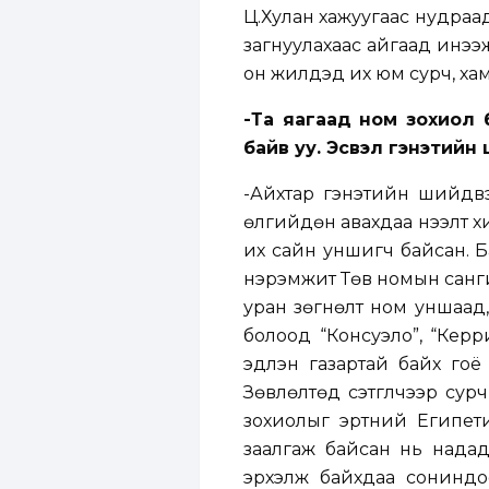
Ц.Хулан хажуугаас нудраа
загнуулахаас айгаад инээж
он жилүүдэд их юм сурч, ха
-Та яагаад ном зохиол 
байв уу. Эсвэл гэнэтийн
-Айхтар гэнэтийн шийдвэ
өлгийдөн авахдаа нээлт хи
их сайн уншигч байсан. Б
нэрэмжит Төв номын санги
уран зөгнөлт ном уншаад
болоод “Консуэло”, “Кер
эдлэн газартай байх гоё
Зөвлөлтөд сэтгүүлчээр сур
зохиолыг эртний Египет
заалгаж байсан нь надад
эрхэлж байхдаа сониндо