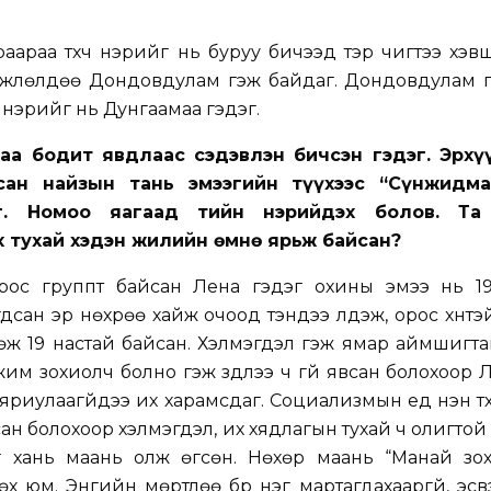
аараа түүхч нэрийг нь буруу бичээд тэр чигтээ хэ
мжлөлдөө Дондовдулам гэж байдаг. Дондовдулам г
 нэрийг нь Дунгаамаа гэдэг.
аа бодит явдлаас сэдэвлэн бичсэн гэдэг. Эрхү
сан найзын тань эмээгийн түүхээс “Сүнжидма
г. Номоо яагаад тийн нэрийдэх болов. Та 
х тухай хэдэн жилийн өмнө ярьж байсан?
 орос группт байсан Лена гэдэг охины эмээ нь 1
дсан эр нөхрөө хайж очоод тэндээ үлдэж, орос хүнтэ
гөж 19 настай байсан. Хэлмэгдэл гэж ямар аймшигт
жим зохиолч болно гэж зүүдлээ ч үгүй явсан болохоор 
яриулаагүйдээ их харамсдаг. Социализмын үед үнэн түү
йсан болохоор хэлмэгдэл, их хядлагын тухай ч олигтой
г хань маань олж өгсөн. Нөхөр маань “Манай зо
х юм. Энгийн мөртлөө бүр нэг мартагдахааргүй, эс