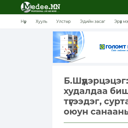
Нүүр
Хууль
Улстөр
Эдийн засаг
Эрүүл м
Б.Шүүдэрцэцэг
худалдаа биш
түгээдэг, сур
оюун санаан