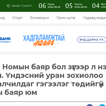
06
05
04
Пүрэв
Лхагва
Мяг
өмнөх 7 хоногт:
2026-08-06
2026-08-05
202
энд
Спорт
Боловсрол
Орон нутаг
Гадаад мэдэ
: Номын баяр бол зүгээр л н
. Үндэсний уран зохиолоо
талчилдаг гэгээлэг төдийгүй
ы баяр юм