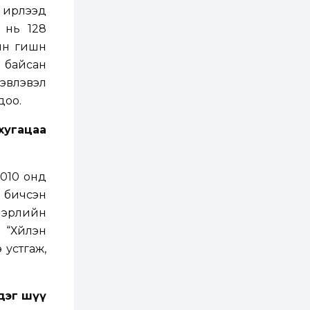
ААН-үүдийн дансыг
ирүүлээд
битүүмжлэхгүй
 нь 128
1 өдөр
1
0
н гишүүн
Нөөцийн махны
л байсан
худалдаа,
борлуулалтыг
хэвлэвэл
нээлттэй ил тод
болгоно
доо.
2 өдөр
0
0
ЗГ: Автобензин,
хугацаа
дизель түлшний
онцгой албан
татварыг тэглэлээ
2010 онд
2 өдөр
3
0
н бичсэн
З.Мэндсайхан:
Хүнсний нөөцийг
энэрлийн
бэлтгэх агуулах,
“Хүйлэн
зоорь бэлтгэх ААН-
үүдэд хөнгөлөлттэй
 устгаж,
зээл олгоно
2 өдөр
1
0
Европ дахь
монголчуудын
соёлын наадам
дэг шүү
боллоо