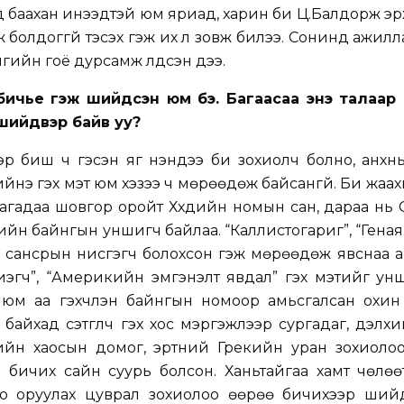
д баахан инээдтэй юм яриад, харин би Ц.Балдорж э
 болдоггүй тэсэх гэж их л зовж билээ. Сонинд ажилл
мгийн гоё дурсамж үлдсэн дээ.
бичье гэж шийдсэн юм бэ. Багаасаа энэ талаар
 шийдвэр байв уу?
р биш ч гэсэн яг үнэндээ би зохиолч болно, анхн
йнэ гэх мэт юм хэзээ ч мөрөөдөж байсангүй. Би жаах
агадаа шовгор оройт Хүүхдийн номын сан, дараа нь
йн байнгын уншигч байлаа. “Каллистогариг”, “Геная”
, сансрын нисгэгч болохсон гэж мөрөөдөж явснаа 
риэгч”, “Америкийн эмгэнэлт явдал” гэх мэтийг у
 юм аа гэхчлэн байнгын номоор амьсгалсан охин 
ч байхад сэтгүүлч гэх хос мэргэжлээр сургадаг, дэлх
ийн хаосын домог, эртний Грекийн уран зохиолоо
 бичих сайн суурь болсон. Ханьтайгаа хамт чөлөө
о оруулах цуврал зохиолоо өөрөө бичихээр ший