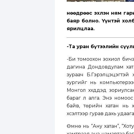
Өнөөдрөөс эхлэн ням га
баяр болно. Үүнтэй хол
ярилцлаа.
-Та уран бүтээлийн сүүл
-Би томоохон зохиол бичэ
дагина Дондовдулам хатн
зураач Б.Гэрэлцэцэгтэй х
зургийг нь компьютерээр
Монгол хүүхдүүдэд зориулс
бараг л алга. Энэ номоо
байв, төрийн хатан нь 
хүсэлтээр гурав дахь удаага
Өмнө нь “Ану хатан”, “Хот
хамтраад энэ намартаа баг