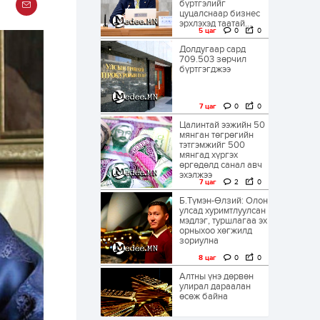
бүртгэлийг
цуцалснаар бизнес
эрхлэхэд таатай...
5 цаг
0
0
Долдугаар сард
709.503 зөрчил
бүртгэгджээ
7 цаг
0
0
Цалинтай ээжийн 50
мянган төгрөгийн
тэтгэмжийг 500
мянгад хүргэх
өргөдөлд санал авч
эхэлжээ
7 цаг
2
0
Б.Түмэн-Өлзий: Олон
улсад хуримтлуулсан
мэдлэг, туршлагаа эх
орныхоо хөгжилд
зориулна
8 цаг
0
0
Алтны үнэ дөрвөн
улирал дараалан
өсөж байна