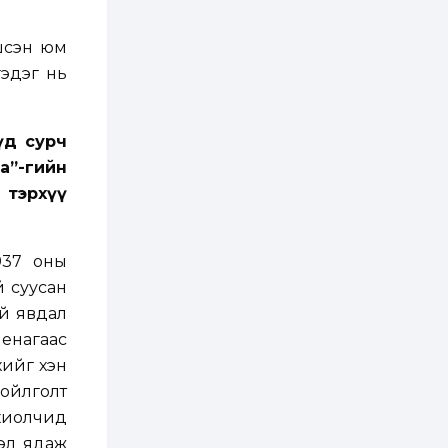
2 өдөр
2
0
вшсэн юм
Өнгөрсөн сард
1,439.2 кг үнэт
эдэг нь
металл худалдан
авчээ
2 өдөр
0
0
үд сурч
Б.Найдалаа: Энэ
а”-гийн
өвөл илүү хүнд байж
магадгүй учир төр,
тэрхүү
эрчим хүчний
байгууллагууд, иргэд
бэлтгэлээ...
2 өдөр
6
0
937 оны
Өнөөдөр сондгой
тоогоор төгссөн
й суусан
автомашинтай иргэд
бензин авна
ай явдал
Ленагаас
2 өдөр
0
3
хийг хэн
ЗГ: Шатахууны
хангамж,
 ойлголт
нийлүүлэлтийг
тогтворжуулах
хиолчид
асуудлыг хэлэлцэж
вэл ядаж
байна