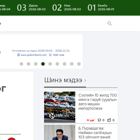
03
02
01
мар
Даваа
Ням
Бямба
6-08-04
2026-08-03
2026-08-02
2026-08-01
э
Шинэ мэдээ
эг
Сүүлийн 10 жилд 700
мянга гаруй суудлын
авто машин
импортолжээ
4 цаг
0
0
Б.Пүрэвдагва:
Найман салбарын
103 үйлчилгээний