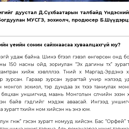
ригийг дуустал Д.Сүхбаатарын талбайд Үндэсни
богдуулан МУСГЗ, зохиолч, продюсер Б.Шүүдэрц
ийн үеийн сонин сайхнаасаа хуваалцахгүй юу?
эгүй удаж байна. Шинэ бүтээл гэвэл өнгөрсөн онд б
ы 150 насны ойд зориулан “Эх дагины түүх” зураг
амтран хийж хэвлүүллээ. Түүний хүү Маргад-Эрдэнэ 
 зурсан. Гараар зурсан зурагтай учир нэлээд уд
ан монгол зохиол, тэр дундаа эх түүхээ таниулах мо
с бяцхан уншигчид маань Монголын сүүлчийн эзэн 
хэн байв гэдгийг мэдэж аваасай. Ингээд уншиг
а зурагт түүхийн ном хийсэн нь энэ юм.
улун гүнж” гэсэн зурагт номууд хийсэн. Бас “Орфей” 
таж шинэ жүжиг тавина. Аль романаараа жүжиг тавиха