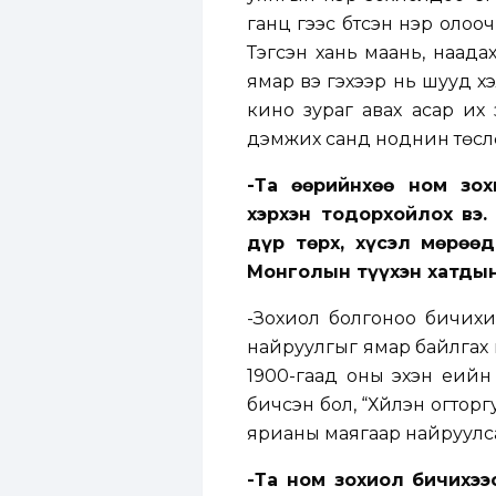
ганц үгээс бүтсэн нэр олоо
Тэгсэн хань маань, наадах
ямар вэ гэхээр нь шууд х
кино зураг авах асар их 
дэмжих санд ноднин төслө
-Та өөрийнхөө ном зо
хэрхэн тодорхойлох вэ
дүр төрх, хүсэл мөрөө
Монголын түүхэн хатдын
-Зохиол болгоноо бичихи
найруулгыг ямар байлгах 
1900-гаад оны эхэн үеийн
бичсэн бол, “Хүйлэн огтор
ярианы маягаар найруулс
-Та ном зохиол бичихэ