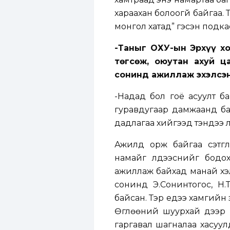
хараахан болоогүй байгаа. Т
монгол хатад” гэсэн подка
-Таныг ОХУ-ын Эрхүү х
төгсөж, оюутан ахуй ц
сонинд ажиллаж эхэлсэн
-Надад бол гоё асуулт б
гуравдугаар дамжаанд б
дадлагаа хийгээд тэндээ ү
Ажилд орж байгаа сэтгү
намайг үлдээснийг бодо
ажиллаж байхад манай хэл
сонинд Э.Сонинтогос, Н.Т
байсан. Тэр үедээ хамгийн
Өглөөний шуурхай дээр хү
гаргавал шагналаа хасуулд