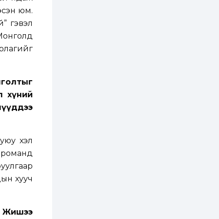
2 өдөр
0
0
эсэн юм.
Т.Жанлав: Бидний
"Шугаман бус
й” гэвэл
системийг ойролцоо
 Монголд
бодох супер схемүүд"
бүтээл тооцон
урлагийг
бодох...
2 өдөр
7
3
С.Бямбацогт:
Хэлэлцүүлгээс илүү
хэрэгжилт,
нголтыг
амлалтаас илүү
л хүний
бодит үр дүн чухал
лүүддээ
3 өдөр
0
0
Неймар зодог тайлах
эсэхээ 12 дугаар сард
шийднэ
уюу хэл
” романд
3 өдөр
0
3
руулгаар
Нийслэлийн 30
дугаар сургуулийг 10
дын хууч
дугаар сарын 1-нд
ашиглалтад оруулна
3 өдөр
0
0
. Жишээ