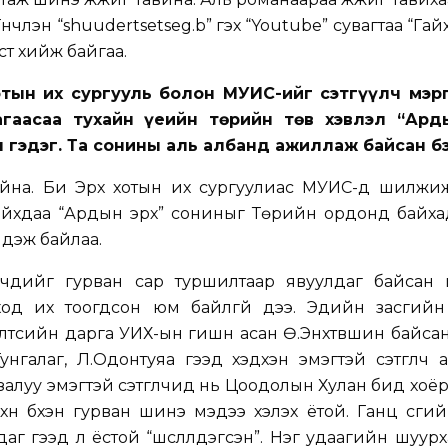
үүнчлэн “shuudertsetseg.b” гэх “You­tube” сувагтаа “Г
ст хийж байгаа.
отын их сургууль болон МУИС-ийг сэтгүүлч мэр
агаасаа тухайн үеийн төрийн төв хэвлэл “Ард
 гэдэг. Та сонины аль албанд ажиллаж байсан б
айна. Би Эрхүү хотын их сургуулиас МУИС-д шилжи
айхдаа “Ардын эрх” сониныг Төрийн ордонд байха
лдэж байлаа.
үлчдийг гурван сар туршилтаар явуулдаг байсан 
ход их тоогдсон юм байлгүй дээ. Эдийн засгийн 
тсийн дарга УИХ-ын гишүүн асан Ө.Энхтүвшин байса
унгалаг, Л.Одонтуяа гээд хэдхэн эмэгтэй сэтгүүлч
 залуу эмэгтэй сэтгүүлчид нь Цоодолын Хулан бид хоёр
н бүхэн гурван шинэ мэдээ хэлэх ётой. Ганц үсги
аг гээд л ёстой “шүүслүүлдэгсэн”. Нэг удаагийн шуур