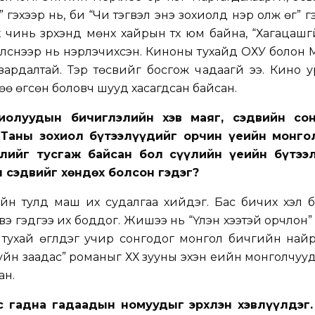
ч” гэхээр нь, би “Чи тэгвэл энэ зохиолд нэр олж өг” г
 чинь зүрхэнд мөнх хайрын түүх юм байна, “Хагацашгү
элснээр нь нэрлэчихсэн. Киноны тухайд ОХУ болон
зардалтай. Тэр төсвийг босгож чадаагүй ээ. Кино 
ө өгсөн боловч шууд хасагдсан байсан.
хиолуудын бичиглэлийн хэв маяг, сэдвийн со
. Таны зохиол бүтээлүүдийг орчин үеийн монго
длийг тусгаж байсан бол сүүлийн үеийн бүтээ
 сэдвийг хөндөх болсон гэдэг?
йн тулд маш их судалгаа хийдэг. Бас бичих хэл б
вэ гэдгээ их боддог. Жишээ нь “Үүлэн хээтэй орчлон
 тухай өгүүлдэг учир сонгодог монгол бичгийн най
гуйн заадас” романыг ХХ зууны эхэн үеийн монголчуу
ан.
эс гадна гадаадын номуудыг эрхлэн хэвлүүлдэг