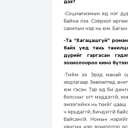
дээ?
-Социализмын үед нэг дур
байна лээ. Соёрхол өргө
сахилын нэр нь юм. Багын
-Та “Хагацашгүй” роман
байх үед тань танилц
дүрийг гаргасан гэдэ
зохиолоороо кино бүтээ
-Тийм ээ. Эрхүүд манай
хядлагаар Зөвлөлтөд ачиг
юм гэсэн. Тэр үед би дөн
болсныг огт мэддэггүй, хо
эмээгийнх нь түүхийг цааш 
ч ярьдаггүй, бичдэггүй ба
байсангүй. Номын нэрий
уянгын нэр зохиолдоо өгө