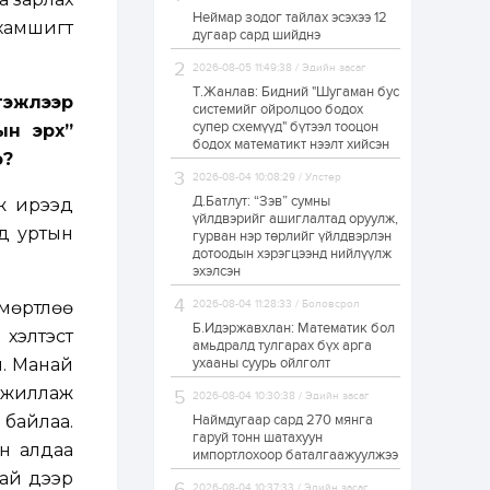
Неймар зодог тайлах эсэхээ 12
Н.Номтойбаяр:
айхамшигт
дугаар сард шийднэ
Аймгуудад
тулгамдаж буй
асуудлуудыг долоо
2026-08-05 11:49:38 / Эдийн засаг
хоног бүр Засгийн
Т.Жанлав: Бидний "Шугаман бус
газрын...
гэжлээр
системийг ойролцоо бодох
1 өдөр
0
0
супер схемүүд" бүтээл тооцон
ын эрх”
УИХ-ын дарга
бодох математикт нээлт хийсэн
С.Бямбацогт төрийг
э?
төлөөлөн Сутай
2026-08-04 10:08:29 / Улстөр
хайрхны тэнгэрийг
тахих төрийн
Д.Батлут: “Зэв” сумны
ж ирээд
тахилгад оролцлоо
үйлдвэрийг ашиглалтад оруулж,
1 өдөр
2
0
д уртын
гурван нэр төрлийг үйлдвэрлэн
дотоодын хэрэгцээнд нийлүүлж
“Хотын дарга сонсож
байна” 150150 тусгай
эхэлсэн
дугаарыг
наймдугаар сарын
мөртлөө
2026-08-04 11:28:33 / Боловсрол
14-нөөс ажиллуулж...
Б.Идэржавхлан: Математик бол
хэлтэст
1 өдөр
0
0
амьдралд тулгарах бүх арга
н. Манай
ухааны суурь ойлголт
“Чингис хаан” олон
улсын нисэх буудал
 ажиллаж
2026-08-04 10:30:38 / Эдийн засаг
руу нийтийн тээврийн
автобус 24 цагаар
 байлаа.
Наймдугаар сард 270 мянга
үйлчилж байна
гаруй тонн шатахуун
йн алдаа
импортлохоор баталгаажуулжээ
1 өдөр
1
0
хай дээр
Нийслэлийн
2026-08-04 10:37:33 / Эдийн засаг