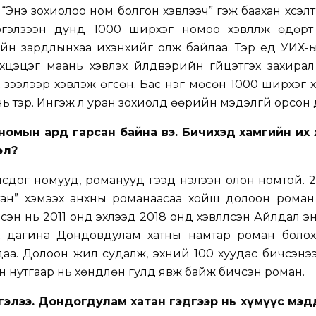
“Энэ зохиолоо ном болгон хэвлээч” гэж баахан хүсэлт 
эгэлзээн дунд 1000 ширхэг номоо хэвлүүлж өдөрт
н зардлынхаа ихэнхийг олж байлаа. Тэр үед УИХ-ы
хцэцэг маань хэвлэх үйлдвэрийн гүйцэтгэх захира
зээлээр хэвлэж өгсөн. Бас нэг мөсөн 1000 ширхэг 
ь тэр. Ингэж л уран зохиолд өөрийн мэдэлгүй орсон 
 номын ард гарсан байна вэ. Бичихэд хамгийн их 
эл?
д, сонсдог номууд, романууд гээд нэлээн олон номтой. 
хатан” хэмээх анхны романаасаа хойш долоон рома
сэн нь 2011 онд эхлээд 2018 онд хэвлүүлсэн Айлдал 
х дагина Дондовдулам хатны намтар роман болох 
даа. Долоон жил судалж, эхний 100 хуудас бичсэнээ
 нутгаар нь хөндлөн гулд явж байж бичсэн роман.
гэлээ. Дондогдулам хатан гэдгээр нь хүмүүс мэд