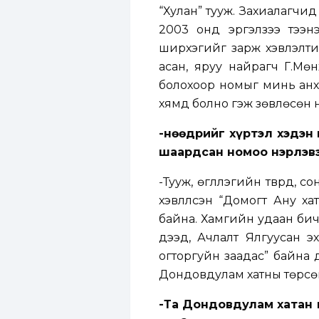
“Хулан” тууж. Захиалагчид 
2003 онд эргэлзээ тээн
ширхэгийг зарж хэвлэлтий
асан, яруу найрагч Г.Мөн
болохоор номыг минь анх 
хямд болно гэж зөвлөсөн н
-Өнөөдрийг хүртэл хэдэн
шаардсан номоо нэрлэв
-Тууж, өгүүллэгийн түүврүү
хэвлүүлсэн “Домогт Ану 
байна. Хамгийн удаан бич
дээд, Ачлалт Ялгуусан э
огторгуйн заадас” байна 
Дондовдулам хатны төрсөн
-Та Дондовдулам хатан 