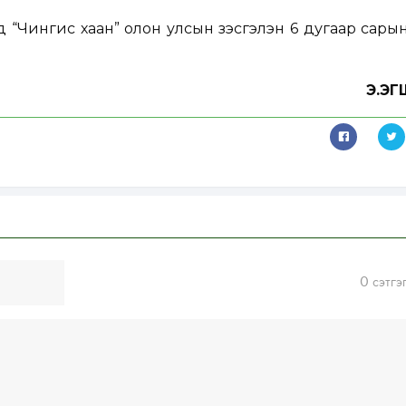
“Чингис хаан” олон улсын үзэсгэлэн 6 дугаар сары
Э.Э
0
сэтгэ