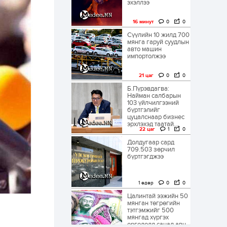
эхэллээ
16 минут
0
0
Сүүлийн 10 жилд 700
мянга гаруй суудлын
авто машин
импортолжээ
21 цаг
0
0
Б.Пүрэвдагва:
Найман салбарын
103 үйлчилгээний
бүртгэлийг
цуцалснаар бизнес
эрхлэхэд таатай...
22 цаг
1
0
Долдугаар сард
709.503 зөрчил
бүртгэгджээ
1 өдөр
0
0
Цалинтай ээжийн 50
мянган төгрөгийн
тэтгэмжийг 500
мянгад хүргэх
өргөдөлд санал авч