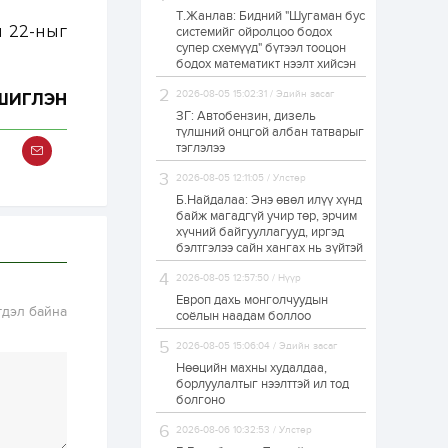
Т.Жанлав: Бидний "Шугаман бус
Р.Даваадорж: Энэ
н 22-ныг
системийг ойролцоо бодох
намрын экспортын
супер схемүүд" бүтээл тооцон
орлого Монголд
боломж олгож болох
бодох математикт нээлт хийсэн
юм
2026-08-05 15:02:31 / Эдийн засаг
ГШИГЛЭН
1 өдөр
0
2
ЗГ: Автобензин, дизель
Автомашины улсын
түлшний онцгой албан татварыг
дугаар сондгой
тэглэлээ
тоогоор төгссөн бол
өнөөдөр шатахуун
2026-08-05 12:11:05 / Улстөр
авна
Б.Найдалаа: Энэ өвөл илүү хүнд
1 өдөр
0
0
байж магадгүй учир төр, эрчим
хүчний байгууллагууд, иргэд
Н.Номтойбаяр:
Аймгуудад
бэлтгэлээ сайн хангах нь зүйтэй
тулгамдаж буй
асуудлуудыг долоо
2026-08-05 12:57:50 / Нүүр
хоног бүр Засгийн
Европ дахь монголчуудын
газрын...
гдэл байна
1 өдөр
0
0
соёлын наадам боллоо
УИХ-ын дарга
2026-08-05 15:06:04 / Эдийн засаг
С.Бямбацогт төрийг
төлөөлөн Сутай
Нөөцийн махны худалдаа,
хайрхны тэнгэрийг
борлуулалтыг нээлттэй ил тод
тахих төрийн
болгоно
тахилгад оролцлоо
1 өдөр
4
0
2026-08-06 10:32:53 / Улстөр
“Хотын дарга сонсож