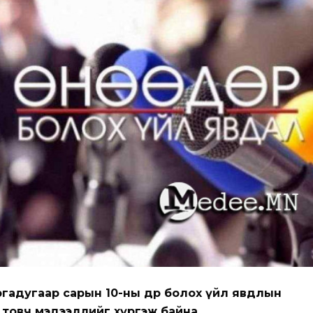
ргадугаар сарын 10-ны дөр болох үйл явдлын
товч мэдээллийг хүргэж байна.