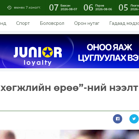
07
06
05
Баасан
Пүрэв
Лхагв
өмнөх 7 хоногт:
2026-08-07
2026-08-06
2026-
энд
Спорт
Боловсрол
Орон нутаг
Гадаад мэдэ
хэд хөгжлийн өрөө”-ний нээлт