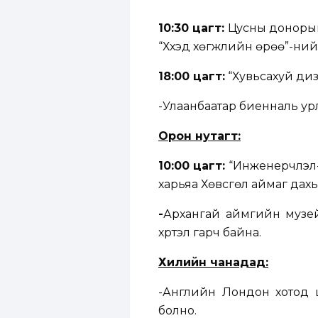
10:30 цагт:
Цусны донорын 
“Хүүхэд хөгжлийн өрөө”-ний
18:00 цагт:
“Хувьсахуй диз
-Улаанбаатар биенналь ур
Орон нутагт:
10:00 цагт:
“Инженерчлэл-
харьяа Хөвсгөл аймаг дах
-
Архангай аймгийн музейд
хүртэл гарч байна.
Хилийн чанадад:
-Английн Лондон хотод ш
болно.