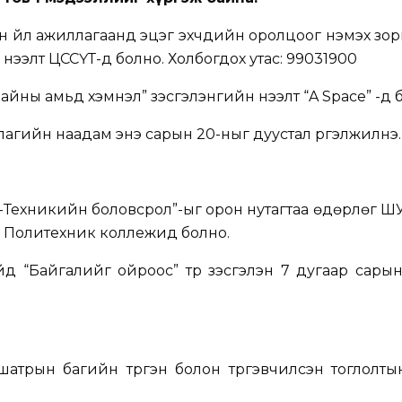
үйл ажиллагаанд эцэг эхчүүдийн оролцоог нэмэх зо
 нээлт ЦССҮТ-д болно. Холбогдох утас: 99031900
айны амьд хэмнэл” үзэсгэлэнгийн нээлт “A Space” -д 
лагийн наадам энэ сарын 20-ныг дуустал үргэлжилнэ.
Техникийн боловсрол”-ыг орон нутагтаа өдөрлөг Ш
ь Политехник коллежид болно.
 “Байгалийг ойроос” түр үзэсгэлэн 7 дугаар сары
атрын багийн түргэн болон түргэвчилсэн тоглолт