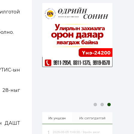
эхэлжээ
1 өдөр
2
0
рилготой
Б.Түмэн-Өлзий: Олон
улсад хуримтлуулсан
мэдлэг, туршлагаа эх
орныхоо хөгжилд
зориулна
болно.
1 өдөр
0
0
Алтны үнэ дөрвөн
улирал дараалан
өсөж байна
УТИС-ын
1 өдөр
0
0
Худалдагч
Н.Амарзаяа:
Дэлгүүрийн 32
хуудастай өрийн
н 28-ныг
дэвтэр долоо хоногт
л дүүрдэг
1 өдөр
0
0
Б.Хулан дэлхийн
аварга боллоо
Их уншсан
Их сэтгэгдэлтэй
ын ДАШТ
2026-08-05 11:49:38 / Эдийн засаг
1 өдөр
0
0