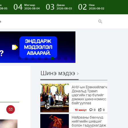
04
03
02
а
Мягмар
Даваа
Ням
08-05
2026-08-04
2026-08-03
2026-08-02
э
Шинэ мэдээ
АНУ-ын Ерөнхийлөгч
Дональд Трамп
цэргийн гэр бүлийг
дэмжих шинэ комисс
байгууллаа
10 минут
0
0
Найрааны бөхчүүд
нийгмийн шившиг
болон гадуурхагдаж