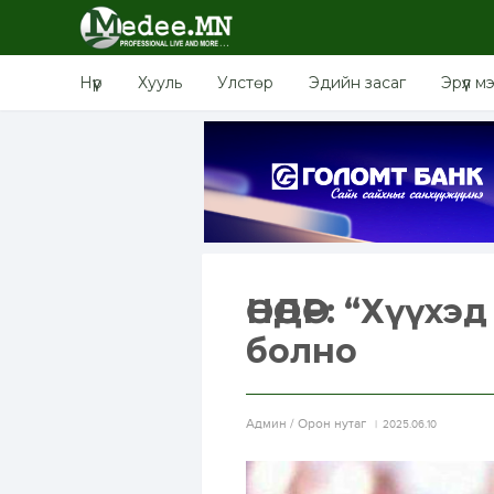
Нүүр
Хууль
Улстөр
Эдийн засаг
Эрүүл м
ӨНӨӨДӨР: “Хүү
болно
Aдмин / Орон нутаг
2025.06.10