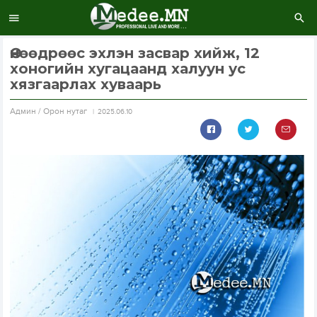
Өнөөдрөөс эхлэн засвар хийж, 12
хоногийн хугацаанд халуун ус
хязгаарлах хуваарь
Aдмин / Орон нутаг
2025.06.10