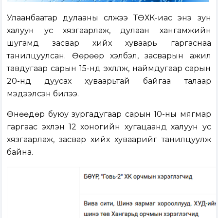
Улаанбаатар дулааны сүлжээ ТӨХК-иас энэ зун
халуун ус хязгаарлаж, дулаан хангамжийн
шугамд засвар хийх хуваарь гаргаснаа
танилцуулсан. Өөрөөр хэлбэл, засварын ажил
тавдугаар сарын 15-нд эхлүүлж, наймдугаар сарын
20-нд дуусах хуваарьтай байгаа талаар
мэдээлсэн билээ.
Өнөөдөр буюу зургадугаар сарын 10-ны мягмар
гаргаас эхлэн 12 хоногийн хугацаанд халуун ус
хязгаарлаж, засвар хийх хуваарийг танилцуулж
байна.