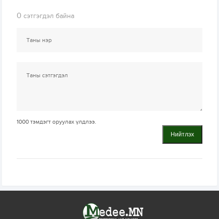
0
сэтгэгдэл байна
1000
тэмдэгт оруулах үлдлээ.
Нийтлэх