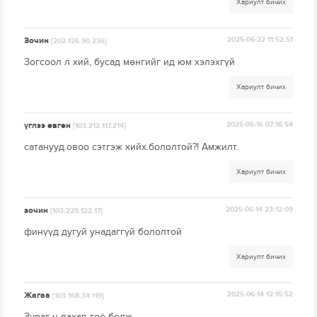
Хариулт бичих
Зочин
2025-06-22 11:52:51
[202.126.90.236]
Зогсоол л хий, бусад мөнгийг ид юм хэлэхгүй
Хариулт бичих
үглээ өвгөн
2025-06-16 07:16:54
[103.212.117.214]
сатанууд.овоо сэтгэж хийх.бололтой?! Амжилт.
Хариулт бичих
зочин
2025-06-14 23:12:09
[103.229.122.17]
финүүд дугуй унадаггүй бололтой
Хариулт бичих
Жагаа
2025-06-14 12:15:52
[103.168.34.119]
Зураг ч яахав гоё болж