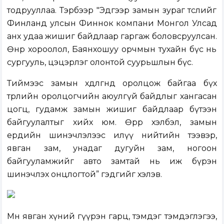
тодрууллаа. Тэрбээр "Эдгээр замын зураг төслийг
Финланд улсын Финнок компани Монгол Улсад
анх удаа жишиг байдлаар гаргаж боловсруулсан.
Өнөр хороолол, Баянхошуу орчмын тухайн бүс нь
сургууль, цэцэрлэг олонтой суурьшлын бүс.
Тиймээс замын хөдөлгөөнд оролцож байгаа бүх
төрлийн оролцогчийн аюулгүй байдлыг хангасан
цогц, гудамж замын жишиг байдлаар бүтээн
байгуулалтыг хийх юм. Өөрөөр хэлбэл, замын
ердийн шинэчлэлээс илүү нийтийн тээвэр,
явган зам, унадаг дугуйн зам, ногоон
байгууламжийг авто замтай нь иж бүрэн
шинэчлэх онцлогтой” гэдгийг хэлэв.
Мөн явган хүний гүүрэн гарц, тэмдэг тэмдэглэгээ,