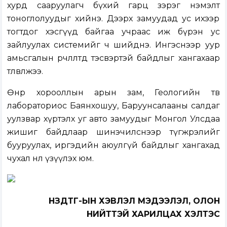
хурд сааруулагч бүхий гарц зэрэг нэмэлт
тоноглолуудыг хийнэ. Дээрх замуудад ус ихээр
тогтдог хэсгүүд байгаа учраас иж бүрэн ус
зайлуулах системийг ч шийднэ. Ингэснээр уур
амьсгалын өөрчлөлтөд тэсвэртэй байдлыг хангахаар
төлөвлөжээ.
Өнөр хорооллын арын зам, Геологийн төв
лабораториос Баянхошуу, Баруунсалааны салдаг
уулзвар хүртэлх уг авто замуудыг Монгол Улсдаа
жишиг байдлаар шинэчилснээр түгжрэлийг
бууруулах, иргэдийн аюулгүй байдлыг хангахад
чухал нөлөө үзүүлэх юм.
НЗДТГ-ЫН ХЭВЛЭЛ МЭДЭЭЛЭЛ, ОЛОН
НИЙТТЭЙ ХАРИЛЦАХ ХЭЛТЭС