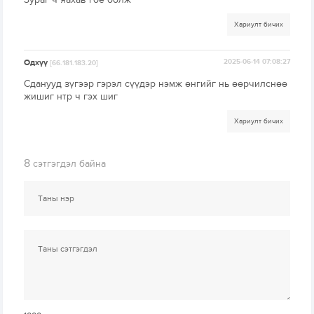
Хариулт бичих
Одхүү
2025-06-14 07:08:27
[66.181.183.20]
Сданууд зүгээр гэрэл сүүдэр нэмж өнгийг нь өөрчилснөө
жишиг нтр ч гэх шиг
Хариулт бичих
8
сэтгэгдэл байна