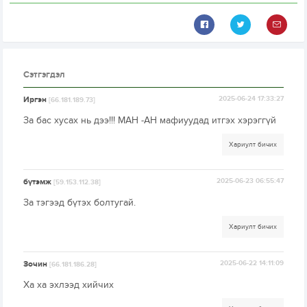
Сэтгэгдэл
Иргэн
2025-06-24 17:33:27
[66.181.189.73]
За бас хусах нь дээ!!! МАН -АН мафиуудад итгэх хэрэггүй
Хариулт бичих
бүтэмж
2025-06-23 06:55:47
[59.153.112.38]
За тэгээд бүтэх болтугай.
Хариулт бичих
Зочин
2025-06-22 14:11:09
[66.181.186.28]
Ха ха эхлээд хийчих