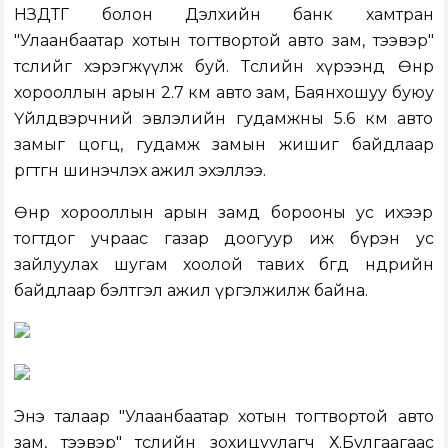
НЗДТГ болон Дэлхийн банк хамтран
"Улаанбаатар хотын тогтвортой авто зам, тээвэр"
төслийг хэрэгжүүлж буй. Төслийн хүрээнд Өнөр
хорооллын арын 2.7 км авто зам, Баянхошуу буюу
Үйлдвэрчний эвлэлийн гудамжны 5.6 км авто
замыг цогц, гудамж замын жишиг байдлаар
өргөтгөн шинэчлэх ажил эхэллээ.
Өнөр хорооллын арын замд борооны ус ихээр
тогтдог учраас газар доогуур иж бүрэн ус
зайлуулах шугам хоолой тавих бөгөөд өнөөдрийн
байдлаар бэлтгэл ажил үргэлжилж байна.
Энэ талаар "Улаанбаатар хотын тогтвортой авто
зам, тээвэр" төслийн зохицуулагч Х.Булгаагаас