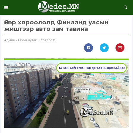
Өнөр хороололд Финланд улсын
жишгээр авто зам тавина
Aдмин / Орон нутаг
2025.06.13