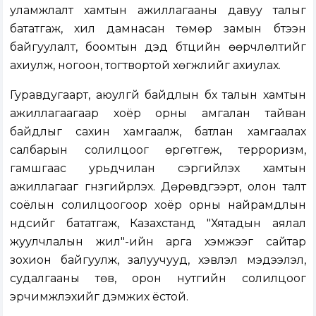
уламжлалт хамтын ажиллагааны давуу талыг
бататгаж, хил дамнасан төмөр замын бүтээн
байгуулалт, боомтын дэд бүтцийн өөрчлөлтийг
ахиулж, ногоон, тогтвортой хөгжлийг ахиулах.
Гуравдугаарт, аюулгүй байдлын бүх талын хамтын
ажиллагаагаар хоёр орны амгалан тайван
байдлыг сахин хамгаалж, батлан ​​хамгаалах
салбарын солилцоог өргөтгөж, терроризм,
гамшгаас урьдчилан сэргийлэх хамтын
ажиллагааг гүнзгийрүүлэх. Дөрөвдүгээрт, олон талт
соёлын солилцоогоор хоёр орны найрамдлын
үндсийг бататгаж, Казахстанд "Хятадын аялал
жуулчлалын жил"-ийн арга хэмжээг сайтар
зохион байгуулж, залуучууд, хэвлэл мэдээлэл,
судалгааны төв, орон нутгийн солилцоог
эрчимжүүлэхийг дэмжих ёстой.