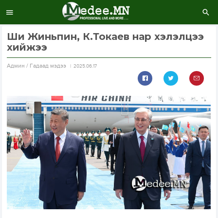
Ши Жиньпин, К.Токаев нар хэлэлцээ
хийжээ
Aдмин / Гадаад мэдээ
2025.06.17