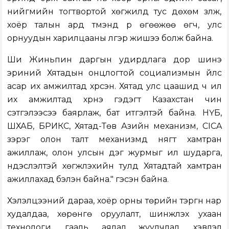
нийгмийн тогтвортой хөгжилд тус дөхөм үзүүлж,
хоёр талын ард түмэнд үр өгөөжөө өгч, улс
орнуудын харилцааны үлгэр жишээ болж байна.
Ши Жиньпин даргын удирдлага дор шинэ
эриний Хятадын онцлогтой социализмын үйлс
асар их амжилтад хүрсэн. Хятад улс цаашид ч илүү
их амжилтад хүрнэ гэдэгт Казахстан чин
сэтгэлээсээ баярлаж, бат итгэлтэй байна. НҮБ,
ШХАБ, БРИКС, Хятад-Төв Азийн механизм, CICA
зэрэг олон талт механизмд нягт хамтран
ажиллаж, олон улсын дэг журмыг илүү шударга,
үндэслэлтэй хөгжүүлэхийн тулд Хятадтай хамтран
ажиллахад бэлэн байна." гэсэн байна.
Хэлэлцээний дараа, хоёр орны төрийн тэргүүн нар
худалдаа, хөрөнгө оруулалт, шинжлэх ухаан
технологи, гааль, аялал жуулчлал, хэвлэл