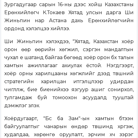
Зургадугаар сарын 16-ны үдээс хойш Казахстаны
Ерөнхийлөгч К.Токаев Хятад улсын дарга Ши
Жиньпин нар Астана дахь Ерөнхийлөгчийн
ордонд хэлэлцээ хийлээ.
Ши Жиньпин хэлэхдээ, "Хятад, Казахстан хоёр
орон өөр өөрийн хөгжил, сэргэн мандалтын
чухал үе шатанд байгаа бөгөөд хоёр орон бүх талын
хамтын ажиллагааг ахиулах ёстой. Нэгдүгээрт,
хоёр орны харилцааны хөгжлийг дээд түвшний
стратегийн харилцан итгэлцлээр удирдан
чиглүүлж, бие биенийхээ язгуур ашиг сонирхол,
тулгамдаж буй томоохон асуудалд тууштай
дэмжлэг үзүүлэх.
Хоёрдугаарт, "Бүс ба Зам"-ын хамтын бүтээн
байгуулалтыг чанарын өндөр түвшинд хүргэж,
худалдаа, хөрөнгө оруулалт, эрчим хүч зэрэг