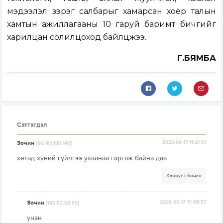
мэдээлэл зэрэг салбарыг хамарсан хоёр талын
хамтын ажиллагааны 10 гаруй баримт бичгийг
харилцан солилцоход байлцжээ.
Г.БЯМБА
Сэтгэгдэл
Зочин
2025-06-17 11:21:51
[66.181.190.149]
хятад хүний гүйлгээ ухаанаа гаргаж байна даа
Хариулт бичих
Зочин
2025-06-17 19:08:57
[145.53.68.69]
үнэн