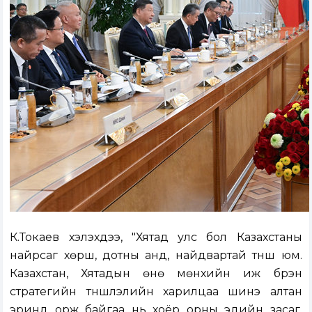
К.Токаев хэлэхдээ, "Хятад улс бол Казахстаны
найрсаг хөрш, дотны анд, найдвартай түнш юм.
Казахстан, Хятадын өнө мөнхийн иж бүрэн
стратегийн түншлэлийн харилцаа шинэ алтан
эринд орж байгаа нь хоёр орны эдийн засаг,