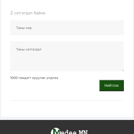
2
сэтгэгдэл байна
1000
тэмдэгт оруулах үлдлээ.
Нийтлэх