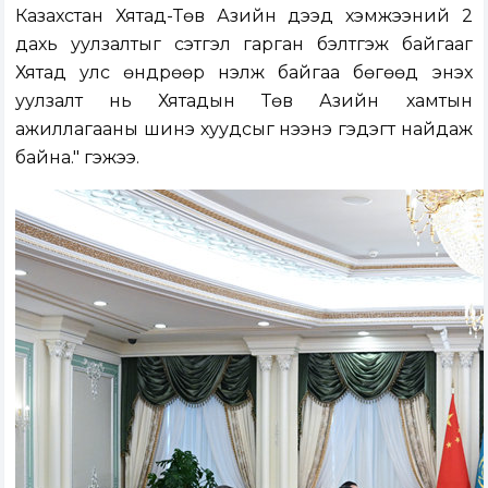
Казахстан Хятад-Төв Азийн дээд хэмжээний 2
дахь уулзалтыг сэтгэл гарган бэлтгэж байгааг
Хятад улс өндрөөр үнэлж байгаа бөгөөд энэхүү
уулзалт нь Хятадын Төв Азийн хамтын
ажиллагааны шинэ хуудсыг нээнэ гэдэгт найдаж
байна." гэжээ.