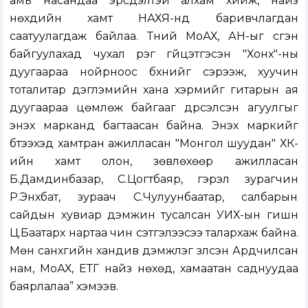
амь насандаа эрсдэлтэй алхам хийж, найз
нөхдийн хамт НАХЯ-нд баривчлагдан
саатуулагдаж байлаа. Түүний МоАХ, АН-ыг үүсгэн
байгуулахад чухал үүрэг гүйцэтгэсэн "Хонх"-ны
дуугаараа нойрноос бүхнийг сэрээж, хуучин
тоталитар дэглэмийн хана хэрмийг гитарын ая
дуугаараа цөмлөж байгааг дүрсэлсэн агуулгыг
энэхүү марканд багтаасан байна. Энэхүү маркийг
бүтээхэд хамтран ажилласан "Монгол шуудан" ХК-
ийн хамт олон, зөвлөхөөр ажилласан
Б.Дамдинбазар, С.Цогтбаяр, гэрэл зурагчин
Р.Энхбат, зураач С.Чулуунбаатар, салбарын
сайдын хувиар дэмжин тусалсан УИХ-ын гишүүн
Ц.Баатархүү нартаа чин сэтгэлээсээ талархаж байна.
Мөн санхүүгийн хандив дэмжлэг үзүүлсэн Ардчилсан
нам, МоАХ, ЕТГ найз нөхөд, хамаатан саднуудаа
баярлалаа” хэмээв.