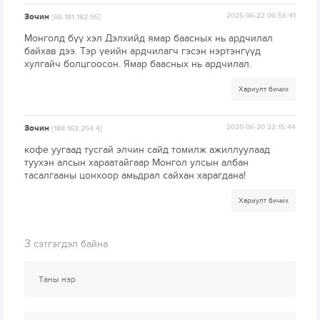
Зочин
2025-06-22 06:56:41
[66.181.182.95]
Монголд бүү хэл Дэлхийд ямар баасных нь ардчилал
байхав дээ. Тэр үеийн ардчилагч гэсэн нэртэнгүүд
хулгайч болцгоосон. Ямар баасных нь ардчилал.
Хариулт бичих
Зочин
2025-06-20 22:15:44
[188.162.254.4]
кофе уугаад тусгай элчин сайд томилж ажиллуулаад
туухэн алсын хараатайгаар Монгол улсын албан
тасалгааны цонхоор амьдрал сайхан харагдана!
Хариулт бичих
3
сэтгэгдэл байна