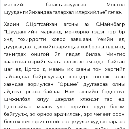
маркийг баталгаажуулсан Монгол
шуудангийнхандаа талархал илэрхийлье” гэлээ.
Харин С.Цогтсайхан агсны ах С.Майнбаяр
“Шуудангийн марканд мөнхөрнө гэдэг тэр бүр
хүнд тохирдоггүй ховор завшаан. Үеийн үед
дуурсагдах, дэлхийн харилцаа холбооны түвшинд
танигдах онцгой үйл явдал билээ. Чингис
хааныхаа нэрийг чанга хэлэхээс эмээдэг байсан
цаг үед Цогоо дүү маань их хааны том хөргийг
тайзандаа байрлуулаад концерт тоглож, эзэн
хаандаа зориулсан “Өршөө” дуугаараа олны
айдсыг үргээж байлаа. Нам засгийн бодлогыг
шүүмжилбэл хатуу цээрлэл хүлээдэг тэр үед
Цогтсайхан маань улс төрийн нууц бүлгэм
байгуулж, эх орноо ардчилсан, эрх чөлөөт орон
болгох том зорилготойгоор ухуулах хуудас тарааж