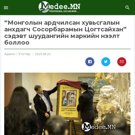
“Монголын ардчилсан хувьсгалын
анхдагч Сосорбарамын Цогтсайхан”
сэдэвт шуудангийн маркийн нээлт
боллоо
Aдмин / Улстөр
2025.06.20