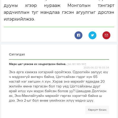
дууны хүүгээр нурааж Монголын тэнгэрт
ардчиллын туг мандлаа гэсэн агуулгыг дүрслэн
илэрхийлжээ.
Сэтгэгдэл
Марк цаг үеэсээ их хоцрогдсон байна.
[66.181.189.187]
2025-06-22 19:03:34
Энэ арга хэмжээ хэтэрхий оройтжээ. Одоогийн залуус юү
ч мэдрэхгүй өнгөрч байна, Цогтсайхан гэдэг хүн 65
настай нэг хөгшин л хүн. Хэрэв энэ маркийг ядахдаа 20
жилийн өмнө гаргасан бол тэр үед Цогтсайханы дууг
арай илүү хүн мэдэх байсан болов уу? Цаашдаа Долгион
ах, Энх-Манлайгуайн маркийг гаргах хэрэгтэй байна ш
дээ. Энэ 2-ыг бол өнөө үеийнхэн илүү мэднэ шүү.
Хариулт бичих