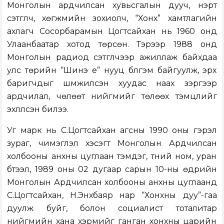
Монголын ардчилсан хувьсгалын дууч, нэрт
сэтгүүлч, хөгжмийн зохиолч, “Хонх” хамтлагийн
ахлагч Сосорбарамын Цогтсайхан нь 1960 онд
Улаанбаатар хотод төрсөн. Тэрээр 1988 онд
Монголын радиод сэтгүүлчээр ажиллаж байхдаа
улс төрийн “Шинэ үе” нууц бүлгэм байгуулж, эрх
баригчдыг шүүмжилсэн хуудас наах зэргээр
ардчилал, чөлөөт нийгмийг төлөөх тэмцлийг
эхлүүлсэн билээ.
Уг марк нь С.Цогтсайхан агсны 1990 оны гэрэл
зураг, чимэглэл хэсэгт Монголын Ардчилсан
холбооны анхны цуглаан тэмдэг, түүний ном, уран
бүтээл, 1989 оны 02 дугаар сарын 10-ны өдрийн
Монголын Ардчилсан холбооны анхны цуглаанд
С.Цогтсайхан, Н.Энхбаяр нар “Хонхны дуу”-гаа
дуулж буйг, болон социалист тоталитар
нийгмийн хана хэрмийг ганган хонхны царийн