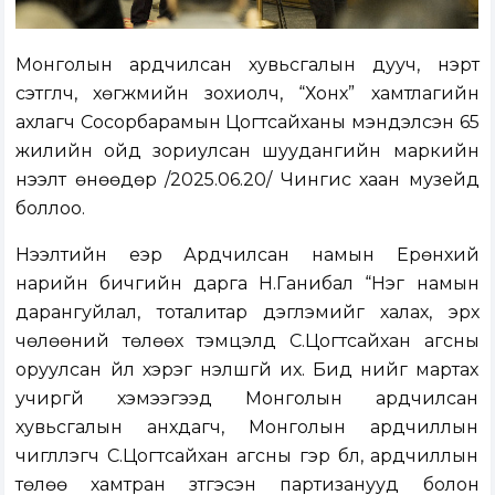
Монголын ардчилсан хувьсгалын дууч, нэрт
сэтгүүлч, хөгжмийн зохиолч, “Хонх” хамтлагийн
ахлагч Сосорбарамын Цогтсайханы мэндэлсэн 65
жилийн ойд зориулсан шуудангийн маркийн
нээлт өнөөдөр /2025.06.20/ Чингис хаан музейд
боллоо.
Нээлтийн үеэр Ардчилсан намын Ерөнхий
нарийн бичгийн дарга Н.Ганибал “Нэг намын
дарангуйлал, тоталитар дэглэмийг халах, эрх
чөлөөний төлөөх тэмцэлд С.Цогтсайхан агсны
оруулсан үйл хэрэг үнэлшгүй их. Бид үүнийг мартах
учиргүй хэмээгээд Монголын ардчилсан
хувьсгалын анхдагч, Монголын ардчиллын
чиглүүлэгч С.Цогтсайхан агсны гэр бүл, ардчиллын
төлөө хамтран зүтгэсэн партизанууд болон