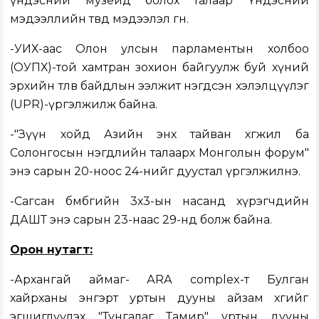
үндэсний музейд болох талаар Үндэсний
мэдээллийн төвд мэдээлэл өгнө.
-УИХ-аас Олон улсын парламентын холбоо
(ОУПХ)-той хамтран зохион байгуулж буй хүний
эрхийн төлөв байдлын ээлжит нэгдсэн хэлэлцүүлэг
(UPR)-үргэлжилж байна.
-"Зүүн хойд Азийн энх тайван хөгжил ба
Солонгосын нэгдлийн талаарх Монголын форум"
энэ сарын 20-ноос 24-нийг дуустал үргэлжилнэ.
-Сагсан бөмбөгийн 3х3-ын насанд хүрэгчдийн
ДАШТ энэ сарын 23-наас 29-нд болж байна.
Орон нутагт:
-Архангай аймаг- АRА complex-т Булган
хайрханы энгэрт уртын дууны айзам хөгийг
эгшиглүүлэх "Тунгалаг Тамир" уртын дууны