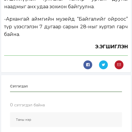
наадмыг анх удаа зохион байгуулна.
-Архангай аймгийн музейд “Байгалийг ойроос”
түр үзэсгэлэн 7 дугаар сарын 28-ныг хүртэл гарч
байна.
Э.ЭГШИГЛЭН
Сэтгэгдэл
0
сэтгэгдэл байна