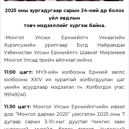
2025 оны зургадугаар сарын 24-ний өдөр болох
үйл явдлын
товч мэдээллийг хүргэж байна.
-Монгол Улсын Ерөнхийлөгч Ухнаагийн
Хүрэлсүхийн урилгаар Бүгд Найрамдах
Узбекистан Улсын Ерөнхийлөгч Шавкат Мирзиёев
Монгол Улсад төрийн айлчлал хийнэ.
11:00 цагт:
МҮЭ-ийн холбооны Ерөнхий зөвлөлөөс
холбооны XXIV их хуралтай холбогдуулан цаг
үеийн асуудлаар мэдээлэл өгнө. Холбогдох утас:
99149240
11:30 цагт:
Монгол Улсын Ерөнхийлөгчийн ивээл
дор “Монгол дархан 2025” үзэсгэлэн 2025 оны 7
дугаар сарын 3-10-ныг дуустал Чингис хаан