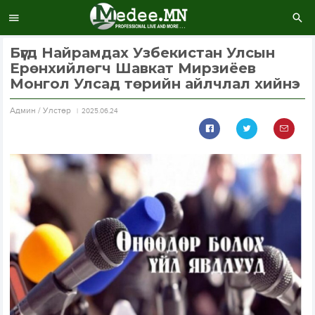
Бүгд Найрамдах Узбекистан Улсын
Ерөнхийлөгч Шавкат Мирзиёев
Монгол Улсад төрийн айлчлал хийнэ
Aдмин / Улстөр
2025.06.24