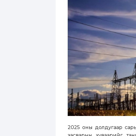
2025 оны долдугаар сары
засварын хуваарийг тан