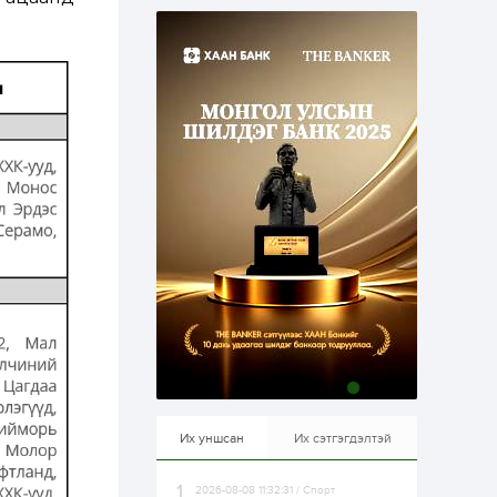
эрхлэхэд таатай...
2 өдөр
1
0
Долдугаар сард
709.503 зөрчил
бүртгэгджээ
2 өдөр
0
0
Цалинтай ээжийн 50
мянган төгрөгийн
тэтгэмжийг 500
мянгад хүргэх
өргөдөлд санал авч
эхэлжээ
2 өдөр
2
0
Б.Түмэн-Өлзий: Олон
улсад хуримтлуулсан
мэдлэг, туршлагаа эх
орныхоо хөгжилд
зориулна
2 өдөр
0
0
Алтны үнэ дөрвөн
улирал дараалан
өсөж байна
Их уншсан
Их сэтгэгдэлтэй
2026-08-08 11:32:31 / Спорт
2 өдөр
0
1