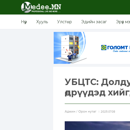
Нүүр
Хууль
Улстөр
Эдийн засаг
Эрүүл м
УБЦТС: Долду
өдрүүдэд хий
Aдмин / Орон нутаг
2025.07.08