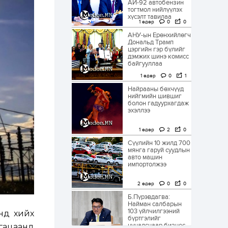
АИ-92 автобензин
тогтмол нийлүүлэх
хүсэлт тавилаа
1 өдөр
0
0
АНУ-ын Ерөнхийлөгч
Дональд Трамп
цэргийн гэр бүлийг
дэмжих шинэ комисс
байгууллаа
1 өдөр
0
1
Найрааны бөхчүүд
нийгмийн шившиг
болон гадуурхагдаж
эхэллээ
1 өдөр
2
0
Сүүлийн 10 жилд 700
мянга гаруй суудлын
авто машин
импортолжээ
2 өдөр
0
0
Б.Пүрэвдагва:
Найман салбарын
103 үйлчилгээний
нд хийх
бүртгэлийг
цуцалснаар бизнес
гацаанд