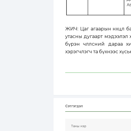
ЖИЧ: Цаг агаарын нөхцөл ба
утасны дугаарт мэдээлэл 
бүрэн чөлөөлсний дараа х
хэрэгчлэгч та бүхнээс хүсь
Сэтгэгдэл