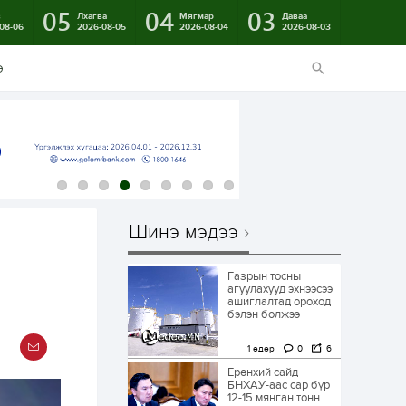
05
04
03
в
Лхагва
Мягмар
Даваа
08-06
2026-08-05
2026-08-04
2026-08-03
э
Шинэ мэдээ
Газрын тосны
агуулахууд эхнээсээ
ашиглалтад ороход
бэлэн болжээ
1 өдөр
0
6
Ерөнхий сайд
БНХАУ-аас сар бүр
12-15 мянган тонн