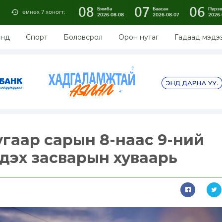
08
07
06
Бямба
Баасан
Пүрэ
өмнөх 7 хоногт:
2026-08-08
2026-08-07
2026-
энд
Спорт
Боловсрол
Орон нутаг
Гадаад мэдэ
гаар сарын 8-наас 9-ний
гдэх засварын хуваарь