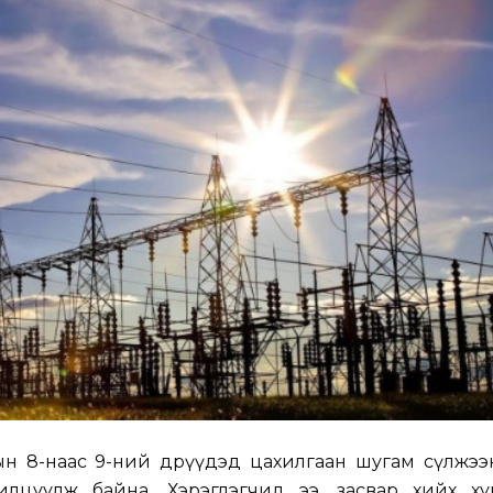
н 8-наас 9-ний өдрүүдэд цахилгаан шугам сүлжээ
илцуулж байна. Хэрэглэгчид ээ, засвар хийх ху