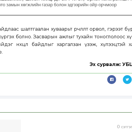
йдлаас шалтгаалан хуваарьт өөрчлөлт орвол, гэрээт бү
хүргэх болно. Засварын ажлыг тухайн тоноглолоос х
ийдэг нөхцөл байдлыг харгалзан үзэж, хүлээцтэй 
е.
Эх сурвалж: УБЦ
0
сэтгэ