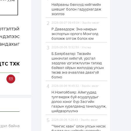
Найрааны бөхчүүд нийгмийн
Худалдагч
шившиг болон гадуурхагдаж
Н.Амарзаяа:
эхэллээ
Дэлгүүрийн 32
хуудастай өрийн
дэвтэр долоо хоногт
2026-08-07 09:45:04 / Эдийн засаг
л дүүрдэг
ртгэлтэй
Р.Даваадорж: Энэ намрын
2 өдөр
0
0
экспортын орлого Монголд
үчдэлээс
Б.Хулан дэлхийн
боломж олгож болох юм
аварга боллоо
хандахыг
2026-08-06 10:32:53 / Улстөр
Б.Баярбаатар: Төсвийн
шинэчлэл хийхгүй, урсгал
2 өдөр
0
0
зардлаа үргэлжлүүлэн тэлээд
ТС ТӨХК
байвал ойрын жилүүдэд улсын
Р.Даваадорж: Энэ
намрын экспортын
төсөв энэ ачааллаа даахгүй
орлого Монголд
болно
боломж олгож болох
юм
2026-08-06 16:45:32 / Эдийн засаг
2 өдөр
0
2
Н.Номтойбаяр: Аймгуудад
тулгамдаж буй асуудлуудыг
Автомашины улсын
долоо хоног бүр Засгийн
дугаар сондгой
газрын хуралдаанд танилцуулж,
тоогоор төгссөн бол
шийдвэрлүүлнэ
өнөөдөр шатахуун
авна
2026-08-06 11:26:43 / Эдийн засаг
2 өдөр
0
0
гдэл байна
“Чингис хаан” олон улсын нисэх
Н.Номтойбаяр: