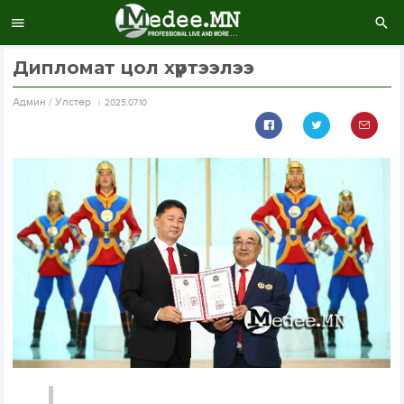
Дипломат цол хүртээлээ
Aдмин / Улстөр
2025.07.10