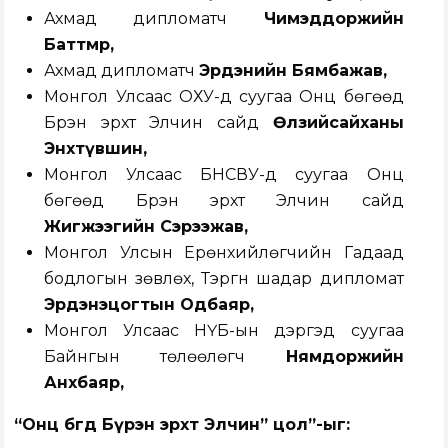
Ахмад дипломатч
Чимэддоржийн
Баттөмөр,
Ахмад дипломатч
Эрдэнийн Бямбажав,
Монгол Улсаас ОХУ-д суугаа Онц бөгөөд
Бүрэн эрхт Элчин сайд
Өлзийсайханы
Энхтүвшин,
Монгол Улсаас БНСВУ-д суугаа Онц
бөгөөд Бүрэн эрхт Элчин сайд
Жигжээгийн Сэрээжав,
Монгол Улсын Ерөнхийлөгчийн Гадаад
бодлогын зөвлөх, Тэргүүн шадар дипломат
Эрдэнэцогтын Одбаяр,
Монгол Улсаас НҮБ-ын дэргэд суугаа
Байнгын төлөөлөгч
Нямдоржийн
Анхбаяр,
“Онц бөгөөд Бүрэн эрхт Элчин” цол”-ыг
: