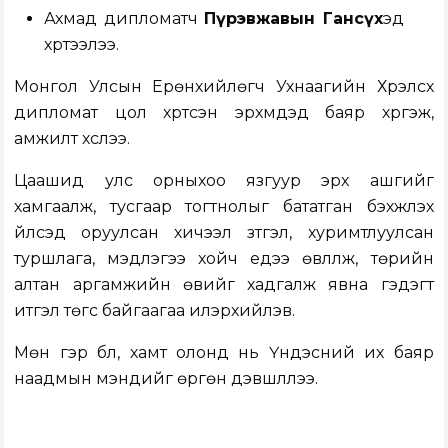
Ахмад дипломатч
Пүрэвжавын Гансүх
эд
хүртээлээ.
Монгол Улсын Ерөнхийлөгч Ухнаагийн Хүрэлсүх
дипломат цол хүртсэн эрхмүүдэд баяр хүргэж,
амжилт хүслээ.
Цаашид улс орныхоо язгуур эрх ашгийг
хамгаалж, тусгаар тогтнолыг бататган бэхжүүлэх
үйлсэд оруулсан хичээл зүтгэл, хуримтлуулсан
туршлага, мэдлэгээ хойч үедээ өвлүүлж, төрийн
алтан аргамжийн өвийг хадгалж явна гэдэгт
итгэл төгс байгаагаа илэрхийлэв.
Мөн гэр бүл, хамт олонд нь Үндэсний их баяр
наадмын мэндийг өргөн дэвшүүллээ.