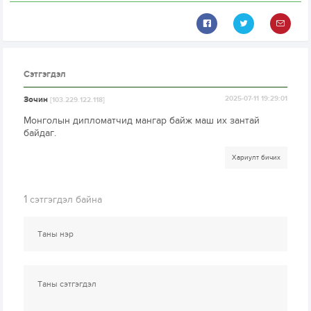
Сэтгэгдэл
Зочин
2025-07-11 19:29:01
[103.229.122.118]
Монголын дипломатчид мангар байж маш их зантай
байдаг.
Хариулт бичих
1
сэтгэгдэл байна