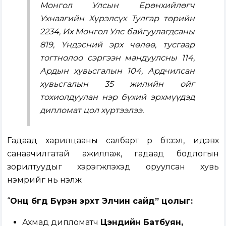
Монгол Улсын Ерөнхийлөгч
Ухнаагийн Хүрэлсүх Тулгар төрийн
2234, Их Монгол Улс байгуулагдсаны
819, Үндэсний эрх чөлөө, тусгаар
тогтнолоо сэргээн мандуулсны 114,
Ардын хувьсгалын 104, Ардчилсан
хувьсгалын 35 жилийн ойг
тохиолдуулан
нэр бүхий эрхмүүдэд
дипломат цол хүртээлээ.
Гадаад харилцааны салбарт үр бүтээл, идэвх
санаачилгатай ажиллаж, гадаад бодлогын
зорилтуудыг хэрэгжүүлэхэд оруулсан хувь
нэмрийг нь үнэлж
“
Онц бөгөөд Бүрэн эрхт Элчин сайд” цолыг
:
Ахмад дипломатч
Цэндийн Батбуян,