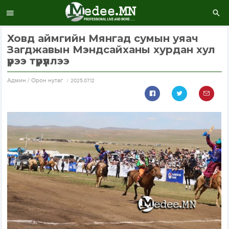
Ховд аймгийн Мянгад сумын уяач
Загджавын Мэндсайханы хурдан хул
үрээ түрүүллээ
Aдмин / Орон нутаг
2025.07.12