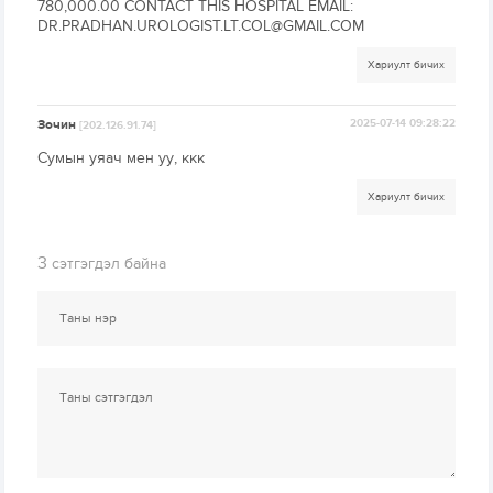
780,000.00 CONTACT THIS HOSPITAL EMAIL:
DR.PRADHAN.UROLOGIST.LT.COL@GMAIL.COM
Хариулт бичих
Зочин
2025-07-14 09:28:22
[202.126.91.74]
Сумын уяач мен уу, ккк
Хариулт бичих
3
сэтгэгдэл байна