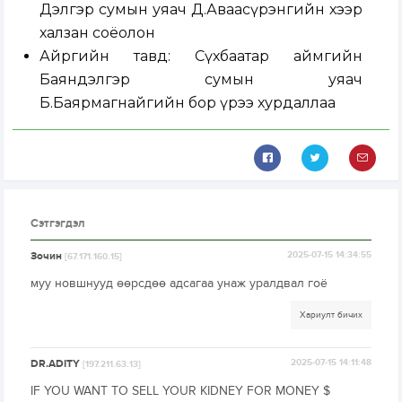
Дэлгэр сумын уяач Д.Аваасүрэнгийн хээр
халзан соёолон
Айргийн тавд: Сүхбаатар аймгийн
Баяндэлгэр сумын уяач
Б.Баярмагнайгийн бор үрээ хурдаллаа
Сэтгэгдэл
Зочин
2025-07-15 14:34:55
[67.171.160.15]
муу новшнууд өөрсдөө адсагаа унаж уралдвал гоё
Хариулт бичих
DR.ADITY
2025-07-15 14:11:48
[197.211.63.13]
IF YOU WANT TO SELL YOUR KIDNEY FOR MONEY $