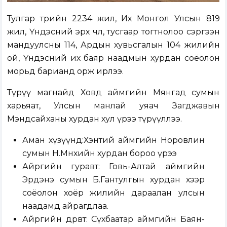
Тулгар төрийн 2234 жил, Их Монгол Улсын 819
жил, Үндэсний эрх чөлөө, тусгаар тогтнолоо сэргээн
мандуулсны 114, Ардын хувьсгалын 104 жилийн
ой, Үндэсний их баяр наадмын хурдан соёолон
морьд барианд орж ирлээ.
Түрүү магнайд Ховд аймгийн Мянгад сумын
харьяат, Улсын манлай уяач Загджавын
Мэндсайханы хурдан хул үрээ түрүүллээ.
Аман хүзүүнд:Хэнтий аймгийн Норовлин
сумын Н.Мөнхийн хурдан бороо үрээ
Айргийн гуравт: Говь-Алтай аймгийн
Эрдэнэ сумын Б.Гантулгын хурдан хээр
соёолон хоёр жилийн дараалан улсын
наадамд айрагдлаа.
Айргийн дөрөвт: Сүхбаатар аймгийн Баян-