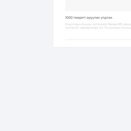
1000
тэмдэгт оруулах үлдлээ.
Уншигчдын бичсэн сэтгэгдэлд Medee.MN хариуц
хэллэгийг хязгаарласан тул Та сэтгэгдэл бичих