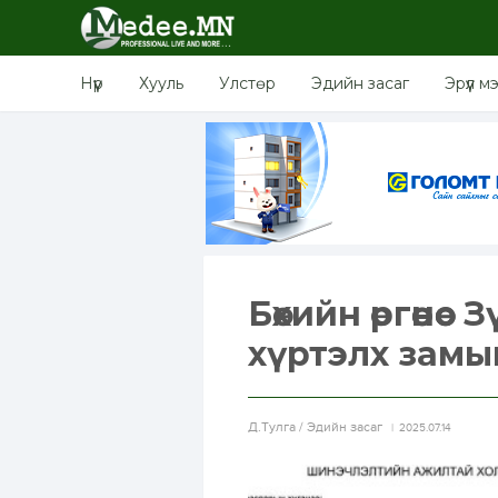
Нүүр
Хууль
Улстөр
Эдийн засаг
Эрүүл м
Бөхийн өргөөнөө
хүртэлх замы
Д.Тулга / Эдийн засаг
2025.07.14