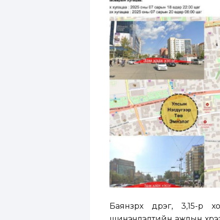
Баянзүрх дүүрэг, 3,15-
шинэчлэлтийн ажлын хүрээ