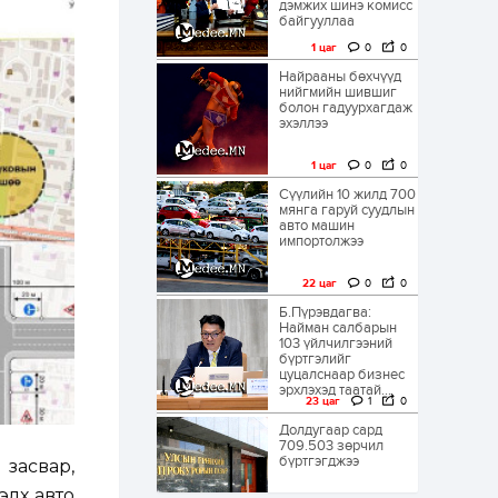
дэмжих шинэ комисс
байгууллаа
1 цаг
0
0
Найрааны бөхчүүд
нийгмийн шившиг
болон гадуурхагдаж
эхэллээ
1 цаг
0
0
Сүүлийн 10 жилд 700
мянга гаруй суудлын
авто машин
импортолжээ
22 цаг
0
0
Б.Пүрэвдагва:
Найман салбарын
103 үйлчилгээний
бүртгэлийг
цуцалснаар бизнес
эрхлэхэд таатай...
23 цаг
1
0
Долдугаар сард
709.503 зөрчил
бүртгэгджээ
засвар,
элх авто