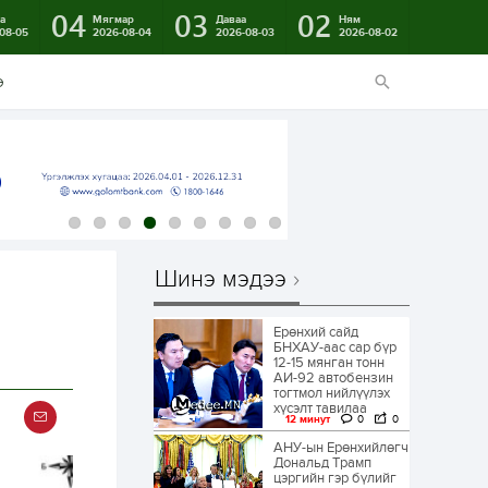
04
03
02
а
Мягмар
Даваа
Ням
08-05
2026-08-04
2026-08-03
2026-08-02
э
Шинэ мэдээ
Ерөнхий сайд
БНХАУ-аас сар бүр
12-15 мянган тонн
АИ-92 автобензин
тогтмол нийлүүлэх
хүсэлт тавилаа
12 минут
0
0
АНУ-ын Ерөнхийлөгч
Дональд Трамп
цэргийн гэр бүлийг