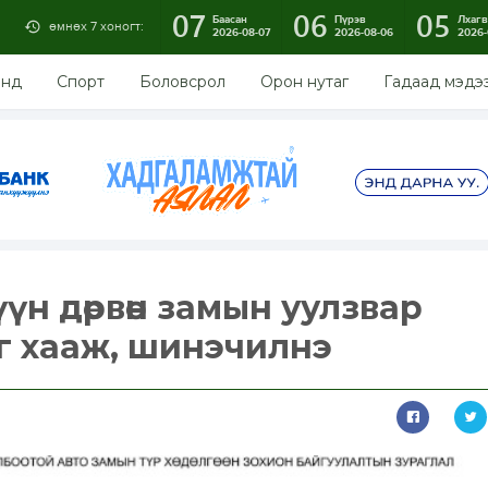
07
06
05
Баасан
Пүрэв
Лхагв
өмнөх 7 хоногт:
2026-08-07
2026-08-06
2026-
энд
Спорт
Боловсрол
Орон нутаг
Гадаад мэдэ
с Зүүн дөрвөн замын уулзвар
г хааж, шинэчилнэ