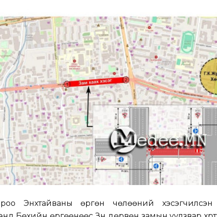
р хороо Энхтайваны өргөн чөлөөний хэсэгчилсэн 
нд Бөхийн өргөөнөөс Зүүн дөрвөн замын уулзвар хүрт