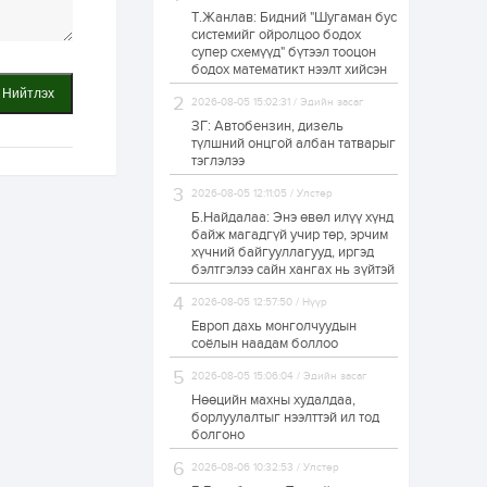
Т.Жанлав: Бидний "Шугаман бус
Б.Хулан дэлхийн
системийг ойролцоо бодох
аварга боллоо
супер схемүүд" бүтээл тооцон
бодох математикт нээлт хийсэн
Нийтлэх
2026-08-05 15:02:31 / Эдийн засаг
1 өдөр
0
0
ЗГ: Автобензин, дизель
Р.Даваадорж: Энэ
түлшний онцгой албан татварыг
намрын экспортын
тэглэлээ
орлого Монголд
боломж олгож болох
2026-08-05 12:11:05 / Улстөр
юм
Б.Найдалаа: Энэ өвөл илүү хүнд
1 өдөр
0
2
байж магадгүй учир төр, эрчим
хүчний байгууллагууд, иргэд
Автомашины улсын
дугаар сондгой
бэлтгэлээ сайн хангах нь зүйтэй
тоогоор төгссөн бол
өнөөдөр шатахуун
2026-08-05 12:57:50 / Нүүр
авна
Европ дахь монголчуудын
1 өдөр
0
0
соёлын наадам боллоо
Н.Номтойбаяр:
2026-08-05 15:06:04 / Эдийн засаг
Аймгуудад
тулгамдаж буй
Нөөцийн махны худалдаа,
асуудлуудыг долоо
борлуулалтыг нээлттэй ил тод
хоног бүр Засгийн
болгоно
газрын...
1 өдөр
0
0
2026-08-06 10:32:53 / Улстөр
УИХ-ын дарга