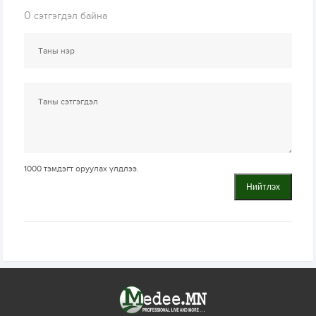
0
сэтгэгдэл байна
1000
тэмдэгт оруулах үлдлээ.
Нийтлэх