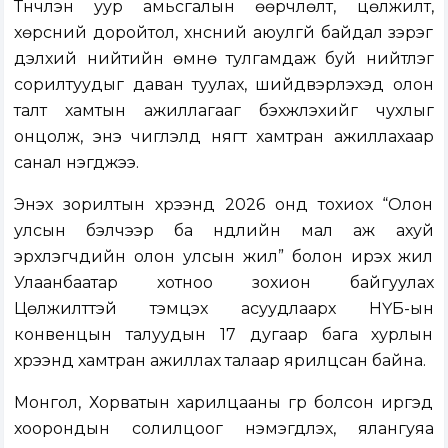
Түүнчлэн уур амьсгалын өөрчлөлт, цөлжилт,
хөрсний доройтол, хүнсний аюулгүй байдал зэрэг
дэлхий нийтийн өмнө тулгамдаж буй нийтлэг
сорилтуудыг даван туулах, шийдвэрлэхэд олон
талт хамтын ажиллагааг бэхжүүлэхийг чухлыг
онцолж, энэ чиглэлд нягт хамтран ажиллахаар
санал нэгджээ.
Энэхүү зорилтын хүрээнд 2026 онд тохиох “Олон
улсын бэлчээр ба нүүдлийн мал аж ахуй
эрхлэгчдийн олон улсын жил” болон ирэх жил
Улаанбаатар хотноо зохион байгуулах
Цөлжилттэй тэмцэх асуудлаарх НҮБ-ын
конвенцын талуудын 17 дугаар бага хурлын
хүрээнд хамтран ажиллах талаар ярилцсан байна.
Монгол, Хорватын харилцааны гүүр болсон иргэд
хоорондын солилцоог нэмэгдүүлэх, ялангуяа