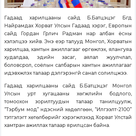
Гадаад харилцааны сайд Б.Батцэцэг Бүгд
Найрамдах Хорват Улсын Гадаад хэрэг, Европын
сайд Гордан Грлич Радман нар албан ёсны
хэлэлцээ хийв. Энэ үеэр талууд Монгол, Хорватын
харилцаа, хамтын ажиллагааг өргөжүүлэх, ялангуяа
худалдаа, эдийн засаг, аялал жуулчлал,
боловсрол, соёлын салбарын хамтын ажиллагааг
идэвхжүүлэх талаар дэлгэрэнгүй санал солилцжээ.
Гадаад харилцааны сайд Б.Батцэцэг Монгол
Улсын урт хугацааны хөгжлийн бодлого,
томоохон зорилтуудын талаар танилцуулж,
“Тэрбум мод” үндэсний хөдөлгөөн, “Илгээлт-2100”
тэтгэлэгт хөтөлбөрийг хэрэгжүүлэхэд Хорват Улстай
хамтран ажиллах талаар ярилцсан байна.