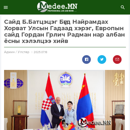
Сайд Б.Батцэцэг Бүгд Найрамдах
Хорват Улсын Гадаад хэрэг, Европын
сайд Гордан Грлич Радман нар албан
ёсны хэлэлцээ хийв
Aдмин / Улстөр
2025.07.18