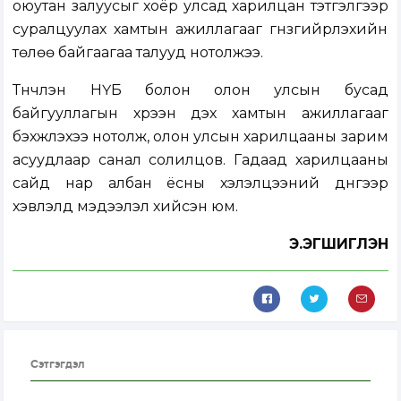
оюутан залуусыг хоёр улсад харилцан тэтгэлгээр
суралцуулах хамтын ажиллагааг гүнзгийрүүлэхийн
төлөө байгаагаа талууд нотолжээ.
Түүнчлэн НҮБ болон олон улсын бусад
байгууллагын хүрээн дэх хамтын ажиллагааг
бэхжүүлэхээ нотолж, олон улсын харилцааны зарим
асуудлаар санал солилцов. Гадаад харилцааны
сайд нар албан ёсны хэлэлцээний дүнгээр
хэвлэлд мэдээлэл хийсэн юм.
Э.ЭГШИГЛЭН
Сэтгэгдэл