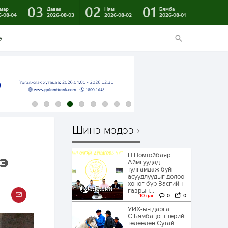
03
02
01
мар
Даваа
Ням
Бямба
6-08-04
2026-08-03
2026-08-02
2026-08-01
э
Шинэ мэдээ
Н.Номтойбаяр:
э
Аймгуудад
тулгамдаж буй
асуудлуудыг долоо
хоног бүр Засгийн
газрын...
10 цаг
0
0
УИХ-ын дарга
С.Бямбацогт төрийг
төлөөлөн Сутай