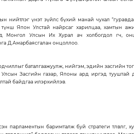
н нийтлэг үнэт зүйлс бүхий манай чухал “гуравдаг
 түнш Япон Улстай найрсаг харилцаа, хамтын ажи
хэд Монгол Улсын Их Хурал ач холбогдол өгч, он
га Д.Амарбаясгалан онцоллоо.
ардчиллыг баталгаажуулж, нийгэм, эдийн засгийн то
 Улсын Засгийн газар, Японы ард иргэд тууштай 
алтай байдгаа илэрхийлэв.
 парламентын баримталж буй стратеги төлөвлөгөө, ху