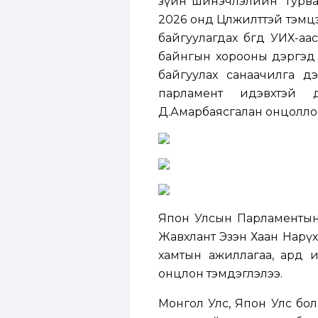
зүйн шинэчлэлийн “Гурван
2026 онд Цөлжилттэй тэмц
байгуулагдах бөгөөд УИХ-
байнгын хорооны дэргэд Г
байгуулах санаачилга д
парламент идэвхтэй 
Д.Амарбаясгалан онцолло
Япон Улсын Парламентын 
Жавхлант Эзэн Хаан Нарү
хамтын ажиллагаа, ард и
онцлон тэмдэглэлээ.
Монгол Улс, Япон Улс бол