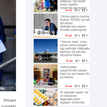
хайрхны тэнгэрийг
тахих төрийн
тахилгад оролцлоо
10 цаг
2
0
“Хотын дарга сонсож
байна” 150150 тусгай
дугаарыг
наймдугаар сарын
14-нөөс ажиллуулж...
10 цаг
0
0
“Чингис хаан” олон
улсын нисэх буудал
руу нийтийн тээврийн
автобус 24 цагаар
үйлчилж байна
15 цаг
1
0
Нийслэлийн
цэцэрлэгийн цахим
бүртгэл энэ сарын 10-
нд эхэлнэ
16 цаг
0
0
16 төрлийн эмийг нэг
эх үүсвэрээс
худалдан авах
н Улсын
журмыг баталлаа
 уулзалт