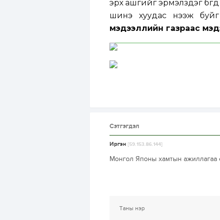
эрх ашгийг эрмэлздэг бөгө
шинэ хуудас нээж буй
мэдээллийн газраас мэд
Сэтгэгдэл
Иргэн
[59.153.86.144]
Монгол Японы хамтын ажиллагаа ө