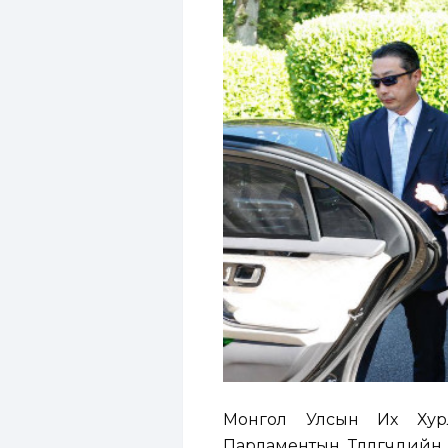
Монгол Улсын Их Хурл
Парламентын Төлөөлөгчди