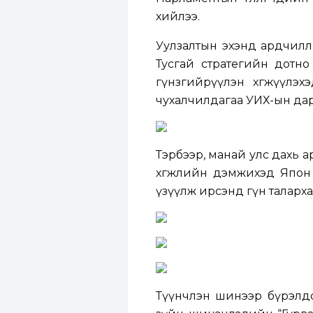
хийлээ.
Уулзалтын эхэнд ардчиллы
Тусгай стратегийн дотно
гүнзгийрүүлэн хөгжүүлэ
чухалчилдагаа УИХ-ын дар
Тэрбээр, манай улс дахь 
хөгжлийн дэмжихэд Япон
үзүүлж ирсэнд гүн таларх
Түүнчлэн шинээр бүрэлдсэн