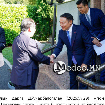
ын дарга Д.Амарбаясгалан (2025.07.29) Япо
йн Танхимын дарга Нүкага Фүкүширотой албан ёсны