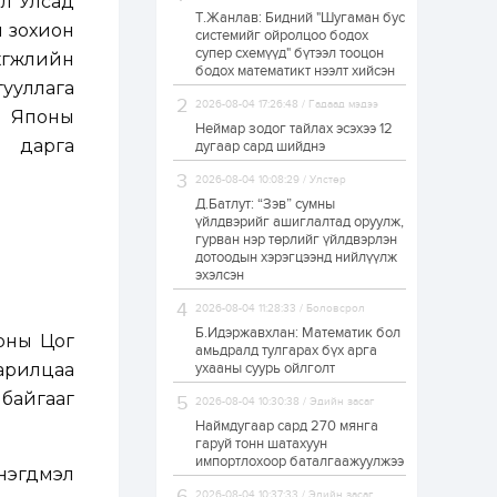
ол Улсад
Т.Жанлав: Бидний "Шугаман бус
ЗГ: Автобензин,
л зохион
системийг ойролцоо бодох
дизель түлшний
супер схемүүд" бүтээл тооцон
онцгой албан
хөгжлийн
татварыг тэглэлээ
бодох математикт нээлт хийсэн
гууллага
2026-08-04 17:26:48 / Гадаад мэдээ
1 өдөр
2
0
г Японы
Неймар зодог тайлах эсэхээ 12
З.Мэндсайхан:
 дарга
дугаар сард шийднэ
Хүнсний нөөцийг
бэлтгэх агуулах,
2026-08-04 10:08:29 / Улстөр
зоорь бэлтгэх ААН-
үүдэд хөнгөлөлттэй
Д.Батлут: “Зэв” сумны
зээл олгоно
үйлдвэрийг ашиглалтад оруулж,
1 өдөр
1
0
гурван нэр төрлийг үйлдвэрлэн
дотоодын хэрэгцээнд нийлүүлж
Европ дахь
монголчуудын
эхэлсэн
соёлын наадам
боллоо
2026-08-04 11:28:33 / Боловсрол
Б.Идэржавхлан: Математик бол
оны Цог
1 өдөр
2
0
амьдралд тулгарах бүх арга
харилцаа
ухааны суурь ойлголт
Өнгөрсөн сард
1,439.2 кг үнэт
 байгааг
2026-08-04 10:30:38 / Эдийн засаг
металл худалдан
авчээ
Наймдугаар сард 270 мянга
гаруй тонн шатахуун
импортлохоор баталгаажуулжээ
1 өдөр
0
0
 нэгдмэл
Б.Найдалаа: Энэ
2026-08-04 10:37:33 / Эдийн засаг