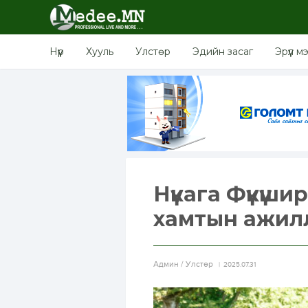
Нүүр
Хууль
Улстөр
Эдийн засаг
Эрүүл м
Нүкага Фүкүш
хамтын ажилл
Aдмин / Улстөр
2025.07.31