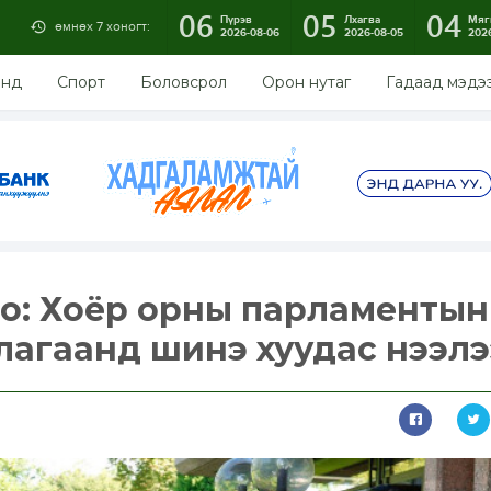
06
05
04
Пүрэв
Лхагва
Мяг
өмнөх 7 хоногт:
2026-08-06
2026-08-05
202
энд
Спорт
Боловсрол
Орон нутаг
Гадаад мэдэ
иро: Хоёр орны парламентын
агаанд шинэ хуудас нээлэ