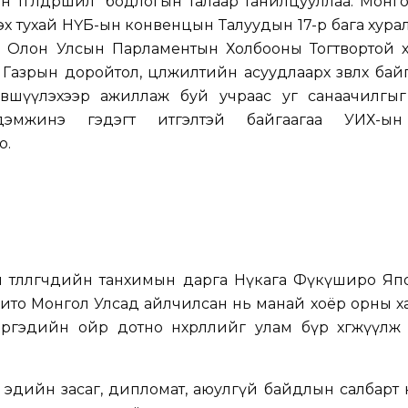
 төгөлдөршил” бодлогын талаар танилцууллаа. Монг
эх тухай НҮБ-ын конвенцын Талуудын 17-р бага хура
аас Олон Улсын Парламентын Холбооны Тогтвортой 
азрын доройтол, цөлжилтийн асуудлаарх зөвлөх бай
эвшүүлэхээр ажиллаж буй учраас уг санаачилгы
дэмжинэ гэдэгт итгэлтэй байгаагаа УИХ-ын
о.
төлөөлөгчдийн танхимын дарга Нүкага Фүкүширо Яп
хито Монгол Улсад айлчилсан нь манай хоёр орны 
ргэдийн ойр дотно нөхөрлөлийг улам бүр хөгжүүлж
 эдийн засаг, дипломат, аюулгүй байдлын салбарт