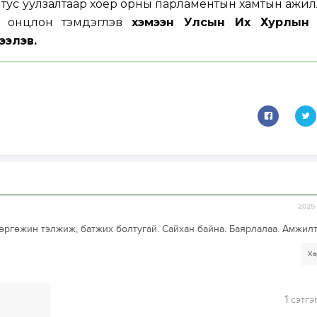
өд тус уулзалтаар хоёр орны парламентын хамтын ажи
г онцлон тэмдэглэв
хэмээн Улсын Их Хурлын 
ээлэв.
2025-
ргөжин тэлжиж, батжих болтугай. Сайхан байна. Баярлалаа. Амжилт
Ха
1
сэтгэ