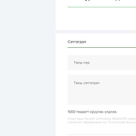
Сэтгэгдэл
1000
тэмдэгт оруулах үлдлээ.
Уншигчдын бичсэн сэтгэгдэлд Medee.MN хариуц
хэллэгийг хязгаарласан тул Та сэтгэгдэл бичих