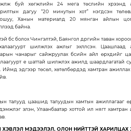
гжүүлж буй хөгжлийн 24 мега төслийн хүрээнд 
орилтын дагуу “20 минутын хот” нэгдсэн төлөв
нхошуу, Ханын материалд 20 мянган айлын цо
үүлээд байна.
й бүс болох Чингэлтэй, Баянгол дүүргийн таван хоро
алаагуурт шилжүүлэх ажлыг эхлүүлсэн. Цаашлаад 
аарын чанарыг сайжруулах бүсийн айл өрхүүдийг ц
алаагуурт үе шаттай шилжүүлэх ажилд шаардлагатай с
 Иймд эдгээр төсөл, хөтөлбөрүүдэд хамтран ажиллах 
йв.
н талууд цаашид талуудын хамтын ажиллагааг өрг
 дэмжлэг үзүүлэн, Улаанбаатар хоттой илүү нягт хамтран
ав.
ЫН ХЭВЛЭЛ МЭДЭЭЛЭЛ, ОЛОН НИЙТТЭЙ ХАРИЛЦАХ