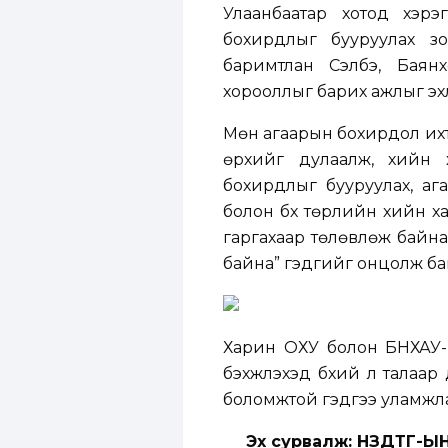
Улаанбаатар хотод хэрэ
бохирдлыг бууруулах з
баримтлан Сэлбэ, Бая
хорооллыг барих ажлыг эхл
Мөн агаарын бохирдол ихтэ
өрхийг дулаалж, хийн х
бохирдлыг бууруулах, аг
болон бүх төрлийн хийн х
гаргахаар төлөвлөж байна.
байна” гэдгийг онцолж ба
Харин ОХУ болон БНХАУ-ы
бэхжүүлэхэд бүхий л талаар
боломжтой гэдгээ уламжл
Эх сурвалж: НЗДТГ-