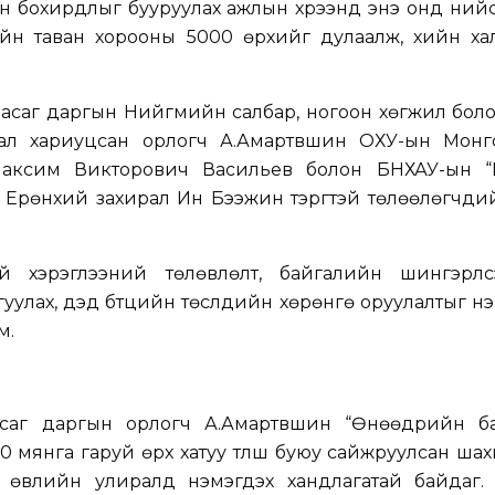
ын бохирдлыг бууруулах ажлын хүрээнд энэ онд ни
гийн таван хорооны 5000 өрхийг дулаалж, хийн ха
асаг даргын Нийгмийн салбар, ногоон хөгжил боло
ал хариуцсан орлогч А.Амартүвшин ОХУ-ын Монг
Максим Викторович Васильев болон БНХАУ-ын 
рөнхий захирал Ин Бээжин тэргүүтэй төлөөлөгчдий
й хэрэглээний төлөвлөлт, байгалийн шингэрүүл
уулах, дэд бүтцийн төслүүдийн хөрөнгө оруулалтыг нэм
м.
асаг даргын орлогч А.Амартүвшин “Өнөөдрийн б
мянга гаруй өрх хатуу түлш буюу сайжруулсан шах
о өвлийн улиралд нэмэгдэх хандлагатай байдаг.