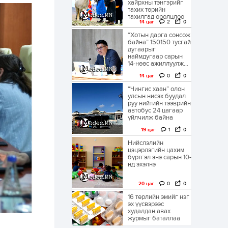
хайрхны тэнгэрийг
тахих төрийн
тахилгад оролцлоо
14 цаг
2
0
“Хотын дарга сонсож
байна” 150150 тусгай
дугаарыг
наймдугаар сарын
14-нөөс ажиллуулж...
14 цаг
0
0
“Чингис хаан” олон
улсын нисэх буудал
руу нийтийн тээврийн
автобус 24 цагаар
үйлчилж байна
19 цаг
1
0
Нийслэлийн
цэцэрлэгийн цахим
бүртгэл энэ сарын 10-
нд эхэлнэ
20 цаг
0
0
16 төрлийн эмийг нэг
эх үүсвэрээс
худалдан авах
журмыг баталлаа