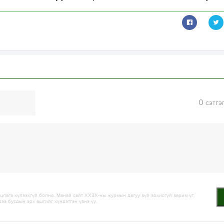
0
сэтгэ
лага хүлээхгүй болно. Манай сайт ХХЗХ-ны журмын дагуу зүй зохисгүй зарим үг,
дээ бусдын эрх ашгийг хүндэтгэн үзнэ үү.