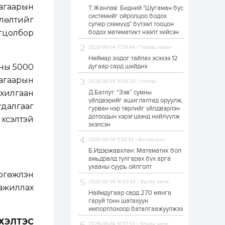
агаарын
Т.Жанлав: Бидний "Шугаман бус
ЗГ: Автобензин,
системийг ойролцоо бодох
дизель түлшний
лөлтийг
супер схемүүд" бүтээл тооцон
онцгой албан
татварыг тэглэлээ
гцолбор
бодох математикт нээлт хийсэн
2026-08-04 17:26:48 / Гадаад мэдээ
1 өдөр
2
0
Неймар зодог тайлах эсэхээ 12
З.Мэндсайхан:
оны 5000
дугаар сард шийднэ
Хүнсний нөөцийг
бэлтгэх агуулах,
агаарын
2026-08-04 10:08:29 / Улстөр
зоорь бэлтгэх ААН-
үүдэд хөнгөлөлттэй
ахилгаан
Д.Батлут: “Зэв” сумны
зээл олгоно
үйлдвэрийг ашиглалтад оруулж,
1 өдөр
1
0
удалгааг
гурван нэр төрлийг үйлдвэрлэн
дотоодын хэрэгцээнд нийлүүлж
Европ дахь
хүсэлтэй
монголчуудын
эхэлсэн
соёлын наадам
боллоо
2026-08-04 11:28:33 / Боловсрол
Б.Идэржавхлан: Математик бол
1 өдөр
2
0
амьдралд тулгарах бүх арга
ухааны суурь ойлголт
Өнгөрсөн сард
өжүүлэн
1,439.2 кг үнэт
2026-08-04 10:30:38 / Эдийн засаг
металл худалдан
 ажиллах
авчээ
Наймдугаар сард 270 мянга
гаруй тонн шатахуун
импортлохоор баталгаажуулжээ
1 өдөр
0
0
 ХЭЛТЭС
Б.Найдалаа: Энэ
2026-08-04 10:37:33 / Эдийн засаг