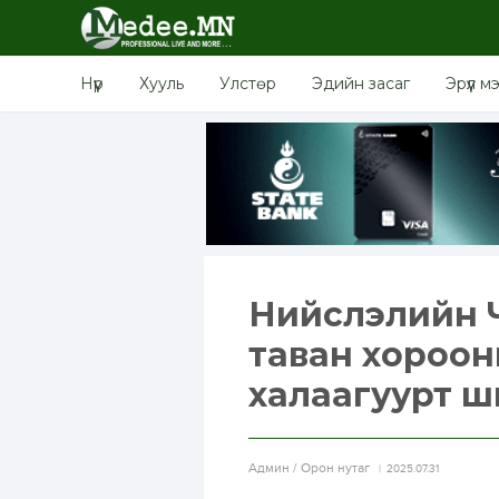
Нүүр
Хууль
Улстөр
Эдийн засаг
Эрүүл м
Нийслэлийн Ч
таван хороон
халаагуурт ш
Aдмин / Орон нутаг
2025.07.31