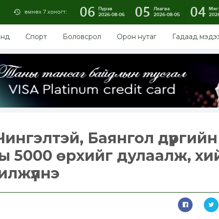
06
05
04
Пүрэв
Лхагва
Мяг
өмнөх 7 хоногт:
2026-08-06
2026-08-05
202
энд
Спорт
Боловсрол
Орон нутаг
Гадаад мэдэ
ингэлтэй, Баянгол дүүргийн
ы 5000 өрхийг дулаалж, хи
илжүүлнэ