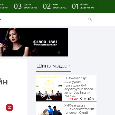
03
02
01
мар
Даваа
Ням
Бямба
6-08-04
2026-08-03
2026-08-02
2026-08-01
э
Шинэ мэдээ
Н.Номтойбаяр:
йн
Аймгуудад
тулгамдаж буй
асуудлуудыг долоо
хоног бүр Засгийн
газрын...
14 цаг
0
0
УИХ-ын дарга
С.Бямбацогт төрийг
төлөөлөн Сутай