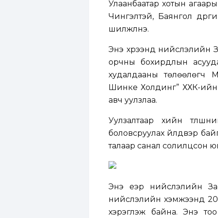
Улаанбаатар хотын агаар
Чингэлтэй, Баянгол дүүр
шилжүүлнэ.
Энэ хүрээнд нийслэлийн З
орчны бохирдлын асууд
худалдааны төлөөлөгч 
Шинке Холдинг” ХХК-ийн Е
авч уулзлаа.
Уулзалтаар хийн түлшни
боловсруулах үйлдвэр байг
талаар санал солилцсон ю
Энэ үеэр нийслэлийн З
нийслэлийн хэмжээнд 200 
хэрэглэж байна. Энэ то