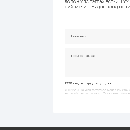
БОЛОН УЛС ТЭТГЭХ ЁСГҮЙ ШҮҮ
НУЙЛАГЧИНГУУДЫГ ЗӨНД НЬ Х
1000
тэмдэгт оруулах үлдлээ.
Уншигчдын бичсэн сэтгэгдэлд Medee.MN хариуц
хэллэгийг хязгаарласан тул Та сэтгэгдэл бичих