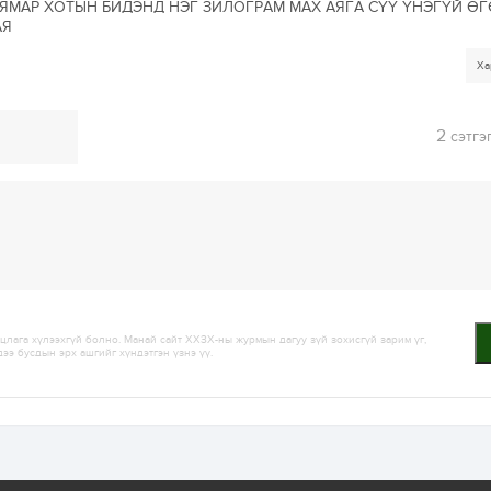
 ЯМАР ХОТЫН БИДЭНД НЭГ ЗИЛОГРАМ МАХ АЯГА СҮҮ ҮНЭГҮЙ Ө
АЯ
Ха
2
сэтгэ
лага хүлээхгүй болно. Манай сайт ХХЗХ-ны журмын дагуу зүй зохисгүй зарим үг,
дээ бусдын эрх ашгийг хүндэтгэн үзнэ үү.