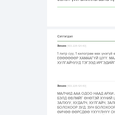
Сэтгэгдэл
Зочин
[103.229.121.43]
1 литр сүү, 1 килограм мах үн
ЕӨӨӨӨӨӨР ХАМААГҮЙ ШҮҮ. МАЛ
ХУЛГАЙЧУУД ТЭГЭЭД ИРГЭДИЙГ Ш
Зочин
[103.229.121.43]
МАЛЧИД ААА ОДОО НААД АРХИ 
БЭЛД ӨВЛМЙГ ӨНӨТЭЙ ХҮНИЙ 
ЗАЛХУУ, ХУДАЛЧ, ХУЛГАЙЧ, ЗА
БОЛОХООР ЗУД, ЗУН БОЛОХООР
ӨИЧӨӨ ӨӨРСДӨӨ ҮХҮҮЛНҮҮ ОН