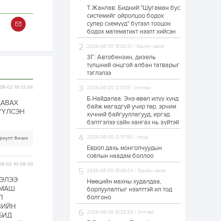
Т.Жанлав: Бидний "Шугаман бус
Н.Номтойбаяр:
системийг ойролцоо бодох
Аймгуудад
супер схемүүд" бүтээл тооцон
тулгамдаж буй
асуудлуудыг долоо
бодох математикт нээлт хийсэн
хоног бүр Засгийн
газрын...
2026-08-05 15:02:31 / Эдийн засаг
1 өдөр
0
0
ЗГ: Автобензин, дизель
УИХ-ын дарга
түлшний онцгой албан татварыг
С.Бямбацогт төрийг
тэглэлээ
төлөөлөн Сутай
хайрхны тэнгэрийг
08-02 10:13:56
2026-08-05 12:11:05 / Улстөр
тахих төрийн
тахилгад оролцлоо
Б.Найдалаа: Энэ өвөл илүү хүнд
ДАВАХ
1 өдөр
3
0
байж магадгүй учир төр, эрчим
ҮҮЛСЭН
хүчний байгууллагууд, иргэд
“Хотын дарга сонсож
байна” 150150 тусгай
бэлтгэлээ сайн хангах нь зүйтэй
дугаарыг
наймдугаар сарын
2026-08-05 12:57:50 / Нүүр
риулт бичих
14-нөөс ажиллуулж...
Европ дахь монголчуудын
1 өдөр
0
0
соёлын наадам боллоо
08-02 10:08:49
“Чингис хаан” олон
2026-08-05 15:06:04 / Эдийн засаг
улсын нисэх буудал
ЭЭЛЭЭ
руу нийтийн тээврийн
Нөөцийн махны худалдаа,
автобус 24 цагаар
 МАШ
борлуулалтыг нээлттэй ил тод
үйлчилж байна
Л
болгоно
ВИЙН
1 өдөр
1
0
2026-08-06 10:32:53 / Улстөр
БИД
Нийслэлийн