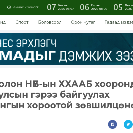
07
06
05
Баасан
Пүрэв
Лхагв
өмнөх 7 хоногт:
2026-08-07
2026-08-06
2026-
энд
Спорт
Боловсрол
Орон нутаг
Гадаад мэдэ
олон НҮБ-ын ХХААБ хоорон
 улсын гэрээ байгуулах
йнгын хороотой зөвшилцөн