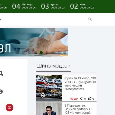
04
03
02
а
Мягмар
Даваа
Ням
08-05
2026-08-04
2026-08-03
2026-08-02
э
Шинэ мэдээ
д
Сүүлийн 10 жилд 700
мянга гаруй суудлын
авто машин
ө
импортолжээ
15 цаг
0
0
Б.Пүрэвдагва:
Найман салбарын
103 үйлчилгээний