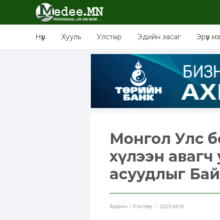
Нүүр
Хууль
Улстөр
Эдийн засаг
Эрүүл м
Монгол Улс б
хүлээн авагч
асуудлыг Ба
Aдмин / Улстөр
2025.08.01