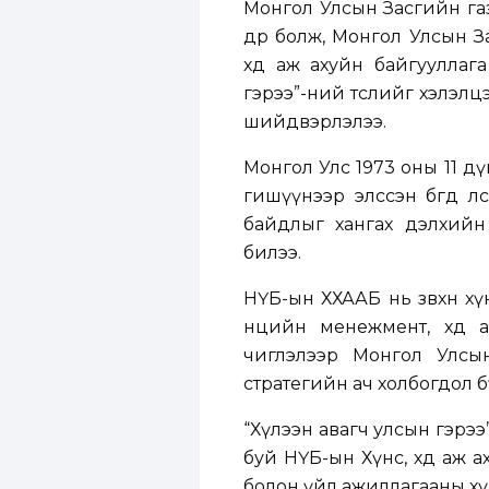
Монгол Улсын Засгийн га
өдөр болж, Монгол Улсын 
хөдөө аж ахуйн байгуулла
гэрээ”-ний төслийг хэлэлц
шийдвэрлэлээ.
Монгол Улс 1973 оны 11 дүг
гишүүнээр элссэн бөгөөд 
байдлыг хангах дэлхий
билээ.
НҮБ-ын ХХААБ нь зөвхөн хүн
нөөцийн менежмент, хөдө
чиглэлээр Монгол Улсын
стратегийн ач холбогдол 
“Хүлээн авагч улсын гэрээ
буй НҮБ-ын Хүнс, хөдөө аж 
болон үйл ажиллагааны хү