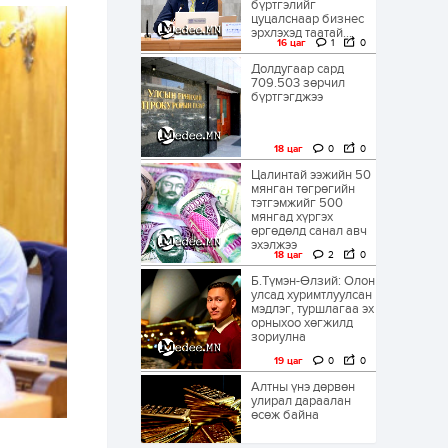
бүртгэлийг
цуцалснаар бизнес
эрхлэхэд таатай...
16 цаг
1
0
Долдугаар сард
709.503 зөрчил
бүртгэгджээ
18 цаг
0
0
Цалинтай ээжийн 50
мянган төгрөгийн
тэтгэмжийг 500
мянгад хүргэх
өргөдөлд санал авч
эхэлжээ
18 цаг
2
0
Б.Түмэн-Өлзий: Олон
улсад хуримтлуулсан
мэдлэг, туршлагаа эх
орныхоо хөгжилд
зориулна
19 цаг
0
0
Алтны үнэ дөрвөн
улирал дараалан
өсөж байна