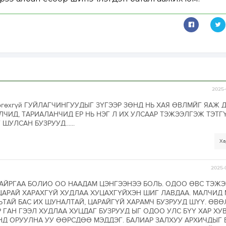
2025-
эгүй өгөхгүй ГУЙЛАГЧИНГУУДЫГ ЗҮГЭЭР ЗӨНД НЬ ХАЯ ӨВЛМЙГ ЯАЖ 
ЧИД, ТАРИАЛАНЧИД ЕР НЬ НЭГ Л ИХ УЛСААР ТЭЖЭЭЛГЭЖ ТЭТГ
УЛСАН БУЗРУУД......
Ха
2025-
АЙРГАА БОЛИО ОО НААДАМ ЦЭНГЭЭНЭЭ БОЛЬ. ОДОО ӨВС ТЭЖ
ЦАРАЙ ХАРАХГҮЙ ХУДЛАА ХУЦАХГҮЙХЭН ШИГ ЛАВДАА. МАЛЧИД
ЛЬТАЙ БАС ИХ ШУНАЛТАЙ, ЦАРАЙГҮЙ ХАРАМЧ БУЗРУУД ШҮҮ. ӨВӨ
 ГАН ГЭЭЛ ХУДЛАА ХУЦДАГ БУЗРУУД ЫГ ОДОО УЛС БҮҮ ХАР ХУ
Д ОРУУЛНА УУ ӨӨРСДӨӨ МЭДДЭГ. БАЛИАР ЗАЛХУУ АРХИЧДЫГ 