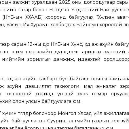
зрын ээлжит хуралдаан 2025 оны долоодугаар сары
Засгийн газар болон Нэгдсэн Үндэстний Байгууллаг
га (НҮБ-ын ХХААБ) хооронд байгуулах “Хүлээн ава
эн, Улсын Их Хурлын холбогдох Байнгын хороотой зөвш
ээр сарын 12-ны өдөр НҮБ-ын Хүнс, хөдөө аж ахуйн байг
өлсгөлөн, шим тэжээлийн дутагдлыг арилгах, хүнсний
н нийтийн зорилгыг дэмжиж, идэвхтэй оролцсоо
с, хөдөө аж ахуйн салбарт бус, байгаль орчны хамгаал
ө аж ахуйн дэвшилтэт технологи, мал эмнэлэг зэр
 тогтвортой хөгжилд үнэтэй хувь нэмэр оруулж
бүхий олон улсын байгууллага юм.
” хүчин төгөлдөр болсноор Монгол Улсад үйл ажиллага
ахуйн байгууллагын Суурин төлөөлөгчийн газрын эрх зүй
рээ албан ёсоор шинэчлэгдэн баталгаажих юм.