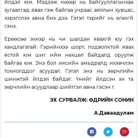
үйлдэл юм. Мэдээж нөхөр нь байгууллагынхаа
зугаалгад явах гэж байгаа учраас аяллын хувцас,
хэрэгслээ авна биз дээ. Гэтэл тэрийг нь өгөхгүй
гэнэ.
Ерөөсөө эхнэр нь чи шалдан явахгүй юу гэх
хандлагатай. Гэрийнхээ шорт, подволктой явах
ёстой юм шиг ийм нөхцөл байдалд оруулж
байгаа юм. Энэ бол хүмүүсийн амьдралд ихэвчлэн
тохиолддог асуудал. Гэтэл энэ нь зөрчлийн
шинжтэй үйлдэл байдаг. Үүнийг үйлдсэн хүн та
зөрчлийн асуудлаар шийтгэл авна гэсэн үг.
ЭХ СУРВАЛЖ: ӨДРИЙН СОНИН
А.Даваадулам