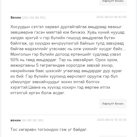
Хариулт бичих
Зочин
2025-08-03 06:43:05
[202.126.88.155]
Хосуудын сэтгэл хөрвөл дуртайтайгаа амьдраад явахыг
зөвшөөрнө гэсэн маягтай юм бичжээ. Хувь хүний нууцад
халдах эрхгүй ч гэр бүлийн гишүүд амьдралаа бүтэн
байлгаж, үр хүүхдээ өнчрүүлэхгүй байхын тулд завхраад
байгаа мэдээллийг утаснаас нь олж үзэхийг хүсдэг байх....
Монголын гэр бүлийн дотоод ертөнцийг судлаад үзвэл
50% нь тамд амьдардаг. Тэр нь завхайрал. Орох ором,
амжиргааны 5 төгрөгөндөө хорогдож завхай эхнэр,
нөхрийнхөө баас шээсийг угаагаад амьдардаг дүр зураг
их бий. Гэр бүлийн хуулинд өөрчлөлт оруулж гэр бүл
үймүүлдэг завхайчуудыг зохих ялтай болгох
хэрэгтэй.Цаана нь хүүхэд хохирч тэд өөртөө итгэх
итгэлгүй иргэн болж өсдөг.
Хариулт бичих
зочин
2025-08-02 15:50:35
[66.181.181.125]
Тос хагаравч тогоондоо гэж үг байдаг.