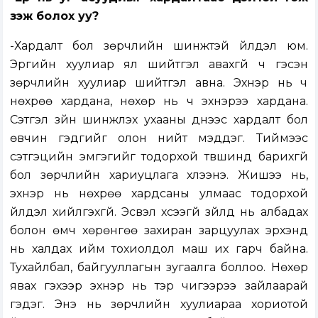
үзэж болох уу?
-Хардалт бол зөрчлийн шинжтэй үйлдэл юм.
Эрүүгийн хуулиар ял шийтгэл авахгүй ч гэсэн
зөрчлийн хуулиар шийтгэл авна. Эхнэр нь ч
нөхрөө хардана, нөхөр нь ч эхнэрээ хардана.
Сэтгэл зүйн шинжлэх ухааны үүднээс хардалт бол
өвчин гэдгийг олон нийт мэддэг. Тиймээс
сэтгэцийн эмгэгийг тодорхой түвшинд барихгүй
бол зөрчлийн хариуцлага хүлээнэ. Жишээ нь,
эхнэр нь нөхрөө хардсаны улмаас тодорхой
үйлдэл хийлгэхгүй. Эсвэл хүсээгүй зүйлд нь албадах
болон өмч хөрөнгөө захиран зарцуулах эрхэнд
нь халдах ийм тохиолдол маш их гарч байна.
Тухайлбал, байгууллагын зугаалга боллоо. Нөхөр
явах гэхээр эхнэр нь тэр чигээрээ зайлаарай
гэдэг. Энэ нь зөрчлийн хуулиараа хориотой