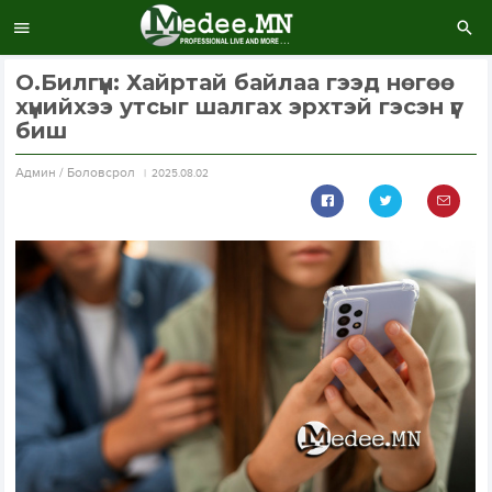
О.Билгүүн: Хайртай байлаа гээд нөгөө
хүнийхээ утсыг шалгах эрхтэй гэсэн үг
биш
Aдмин / Боловсрол
2025.08.02