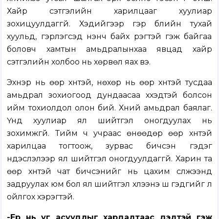
Хайр сэтгэлийн харилцааг хуулиар
зохицуулдаггүй. Хэдийгээр гэр бүлийн тухай
хуульд, гэрлэгсэд үнэнч байх үүрэгтэй гэж байгаа
боловч хамтын амьдралынхаа явцад хайр
сэтгэлийн холбоо нь хөрвөл яах вэ.
Эхнэр нь өөр хүнтэй, нөхөр нь өөр хүнтэй тусдаа
амьдрал зохиогоод дундаасаа хүүхэдтэй болсон
ийм тохиолдол олон бий. Хүний амьдрал баялаг.
Үүнд хуулиар ял шийтгэл оногдуулах нь
зохимжгүй. Тийм ч учраас өнөөдөр өөр хүнтэй
харилцаа тогтоож, зурвас бичсэн гэдэг
үндэслэлээр ял шийтгэл оногдуулдаггүй. Харин та
өөр хүнтэй чат бичсэнийг нь цахим сүлжээнд
задруулах юм бол ял шийтгэл хүлээнэ шүү гэдгийг л
ойлгох хэрэгтэй.
-Ер нь уг асуудлыг хардалтаас үүдэлтэй гэж