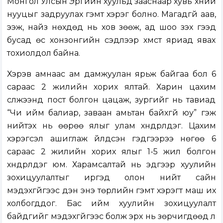
Монгол Улсын Эрүүгийн хуульд зааснаар хувь хүний
нууцыг задруулах гэмт хэрэг болно. Магадгүй аав,
ээж, найз нөхдөд нь хов зөөж, ад шоо үзэх гээд
бусад өс хонзонгийн сэдлээр хүмүүст яриад явах
тохиолдол байна.
Хэрэв амнаас ам дамжуулан ярьж байгаа бол 6
сараас 2 жилийн хорих ялтай. Харин цахим
сүлжээнд пост болгон цацаж, зургийг нь тавиад
“Чи ийм балиар, заваан амьтан байхгүй юу” гэж
нийтэх нь өөрөө ялыг улам хүндрүүлдэг. Цахим
хэрэгсэл ашиглаж үйлдсэн гэдгээрээ нөгөө 6
сараас 2 жилийн хорих ялыг 1-5 жил болгон
хүндрүүлдэг юм. Харамсалтай нь эдгээр хуулийн
зохицуулалтыг иргэд олон нийт сайн
мэдэхгүйгээс үүдэн энэ төрлийн гэмт хэрэгт маш их
холбогддог. Бас ийм хуулийн зохицуулалт
байдгийг мэдэхгүйгээс болж эрх нь зөрчигдөөд л