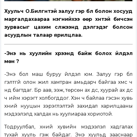
Хуульч О.Билгүүнтэй залуу гэр бүл болон хосууд
маргалдахаараа нэгнийхээ өөр хүнтэй бичсэн
зурвасыг цахим сүлжээнд дэлгэдэг болсон
асуудлын талаар ярилцлаа.
-Энэ нь хуулийн хүрээнд байж болох үйлдэл
мөн үү?
-Энэ бол маш буруу үйлдэл юм. Залуу гэр бүл
гэлтгүй олон жил хамтран амьдарч байгаа хүмүүс ч
үүнд багтдаг. Бүр аав, ээж, төрсөн ах дүүс, хуурай ах дүүс
ч ийм хэрэгт холбогддог. Хэн ч байлаа гэсэн хувь
хүний нууцын зэрэглэлтэй захидал харилцааны
мэдээлэлд халдах нь хуулиараа хориотой.
Тодруулбал, хүний хувийн мэдээлэл хадгалах
тухай хууль гэж байдаг. Энэ хуульд зааснаар