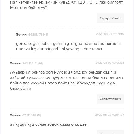
Нэг нэгнийгээ эр, эмийн хувьд ХҮНДЭТГЭНЭ гэж ойлголт
Монголд байна уу?
Хариулт бичих
Зочин
2025-08-04 11:54:15
[66.181.171.141]
gereetei ger bul ch geh shig, erguu novshuund baruunii
unet zuiliig duuraigaad hol yavahgui dee ta nar.
Зочин
2025-08-03 16:06:51
[202.126.91.66]
Амьдарч л байгаа бол нуух юм чамд юу байдаг юм. Чи
хайртай хүнээсээ юу нуудаг юм тэгвэл чи бал ар л амьтан
байна даа муухай нөхөр байх нээ. Хосуудад нууц юу ч
байх ёсгүй
Хариулт бичих
Зочин
2025-08-03 10:04:07
[67.171.160.15]
за хуцаа хуц санаа зовох юмаа олж дээ