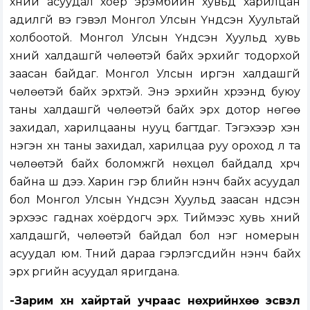
хүний асуудал хоёр эрэмбийн хувьд харилцан
адилгүй вэ гэвэл Монгол Улсын Үндсэн Хуультай
холбоотой. Монгол Улсын Үндсэн Хуульд хувь
хүний халдашгүй чөлөөтэй байх эрхийг тодорхой
заасан байдаг. Монгол Улсын иргэн халдашгүй
чөлөөтэй байх эрхтэй. Энэ эрхийн хүрээнд буюу
таны халдашгүй чөлөөтэй байх эрх дотор нөгөө
захидал, харилцааны нууц багтдаг. Тэгэхээр хэн
нэгэн хүн таны захидал, харилцаа руу ороход л та
чөлөөтэй байх боломжгүй нөхцөл байдалд хүрч
байна шүү дээ. Харин гэр бүлийн үнэнч байх асуудал
бол Монгол Улсын Үндсэн Хуульд заасан үндсэн
эрхээс гаднах хоёрдогч эрх. Тиймээс хувь хүний
халдашгүй, чөлөөтэй байдал бол нэг номерын
асуудал юм. Түүний дараа гэрлэгсдийн үнэнч байх
эрх үүргийн асуудал яригдана.
-Зарим хүн хайртай учраас нөхрийнхөө эсвэл