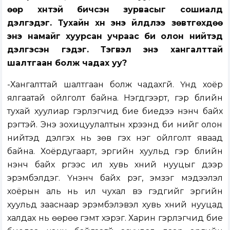
өөр хүнтэй бичсэн зурвасыг сошиалд
дэлгэдэг. Тухайн хүн энэ үйлдлээ зөвтгөхдөө
энэ намайг хуурсан учраас би олон нийтэд
дэлгэсэн гэдэг. Тэгвэл энэ хангалттай
шалтгаан болж чадах уу?
-Хангалттай шалтгаан болж чадахгүй. Үүнд хоёр
ялгаатай ойлголт байна. Нэгдүгээрт, гэр бүлийн
тухай хуулиар гэрлэгчид бие биедээ үнэнч байх
үүрэгтэй. Энэ зохицуулалтын хүрээнд би үүнийг олон
нийтэд дэлгэх нь зөв гэх нэг ойлголт яваад
байна. Хоёрдугаарт, эрүүгийн хуульд гэр бүлийн
үнэнч байх үүргээс илүү хувь хүний нууцыг дээр
эрэмбэлдэг. Үнэнч байх үүрэг, эмзэг мэдээлэл
хоёрын аль нь илүү чухал вэ гэдгийг эрүүгийн
хуульд зааснаар эрэмбэлэвэл хувь хүний нууцад
халдах нь өөрөө гэмт хэрэг. Харин гэрлэгчид бие