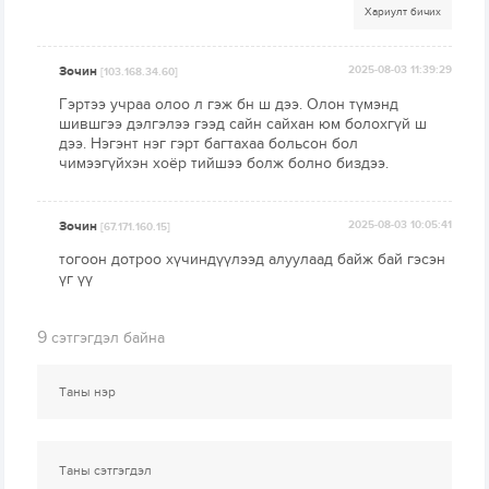
Хариулт бичих
Зочин
2025-08-03 11:39:29
[103.168.34.60]
Гэртээ учраа олоо л гэж бн ш дээ. Олон түмэнд
шившгээ дэлгэлээ гээд сайн сайхан юм болохгүй ш
дээ. Нэгэнт нэг гэрт багтахаа больсон бол
чимээгүйхэн хоёр тийшээ болж болно биздээ.
Зочин
2025-08-03 10:05:41
[67.171.160.15]
тогоон дотроо хүчиндүүлээд алуулаад байж бай гэсэн
үг үү
9
сэтгэгдэл байна