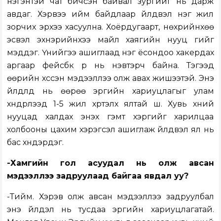
нэгэнтэй чат бичсэн байвал зургийг нь дарж
авдаг. Хэрвээ ийм байдлаар үйлдвэл нэг жил
зорчих эрхээ хасуулна. Хоёрдугаарт, нөхрийнхөө
эсвэл эхнэрийнхээ майл хаягийн нууц үгийг
мэддэг. Үүнийгээ ашиглаад нэг ёсондоо хакердах
аргаар фейсбүүк рүү нь нэвтэрч байна. Тэгээд
өөрийн хүссэн мэдээллээ олж авах жишээтэй. Энэ
үйлдлүүд нь өөрөө эрүүгийн хариуцлагыг улам
хүндрүүлээд 1-5 жил хүртэлх ялтай шүү. Хувь хүний
нууцад халдах энэхүү гэмт хэргийг харилцаа
холбооны цахим хэрэгсэл ашиглаж үйлдвэл ял нь
бас хүндэрдэг.
-Хамгийн гол асуудал нь олж авсан
мэдээллээ задруулаад байгаа явдал уу?
-Тийм. Хэрэв олж авсан мэдээллээ задруулбал
энэ үйлдэл нь тусдаа эрүүгийн хариуцлагатай.