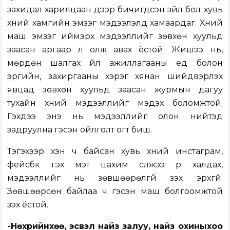
захидал харилцаан дээр бичигдсэн зүйл бол хувь
хүний хамгийн эмзэг мэдээлэлд хамаардаг. Хүний
маш эмзэг иймэрхүү мэдээллийг зөвхөн хуульд
заасан аргаар л олж авах ёстой. Жишээ нь,
мөрдөн шалгах үйл ажиллагааны үед болон
эрүүгийн, захиргааны хэрэг хянан шийдвэрлэх
явцад зөвхөн хуульд заасан журмын дагуу
тухайн хүний мэдээллийг мэдэх боломжтой.
Гэхдээ энэ нь мэдээллийг олон нийтэд
задруулна гэсэн ойлголт огт биш.
Тэгэхээр хэн ч байсан хувь хүний инстаграм,
фейсбүүк гэх мэт цахим сүлжээ рүү халдах,
мэдээллийг нь зөвшөөрөлгүй үзэх эрхгүй.
Зөвшөөрсөн байлаа ч гэсэн маш болгоомжтой
үзэх ёстой.
-Нөхрийнхөө, эсвэл найз залуу, найз охиныхоо