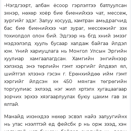
-Нэгдүгээрт, албан ёсоор гэрлэлтээ батлуулсан
эхнэр, нөхөр хоёр бие биенийхээ чат, мессеж,
зургийг үздэг. Залуу хосууд, хамтран амьдрагчид
бас бие биенийхээ чат зураг, мессежийг үзэх
тохиолдол олон бий. Эдгээр нь бүгд хүний эмзэг
мэдээлэлд хууль бусаар халдаж байгаа үйлдэл
юм. Үүний хариуцлага нь Монгол Улсын Эрүүгийн
хуулиар хамгаалагдсан. Хамгийн энгийнээр
хэлэхэд энэ төрлийн гэмт хэргийг үйлдвэл ял,
шийтгэл хүлээнэ гэсэн үг. Ерөнхийдөө ийм гэмт
хэргийг үйлдсэн хүн 450 мянган төгрөгийн
торгуулиас эхлээд нэг жил хүртэлх хугацаагаар
зорчих эрхээ хязгаарлуулах буюу цахим гав зүүх
ялтай.
Манайд ихэнхдээ нөхөр эсвэл найз залуугийнх
нь утас нээлттэй үед фейсбүүк рүү нь орж үзээд, хэн