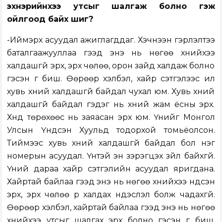
эхнэрийнхээ утсыг шалгаж болно гэж
ойлгоод байх шиг?
-Иймэрхүү асуудал ажиглагддаг. Хэчнээн гэрлэлтээ
баталгаажууллаа гээд энэ нь нөгөө хүнийхээ
халдашгүй эрх, эрх чөлөө, орон зайд халдаж болно
гэсэн үг биш. Өөрөөр хэлбэл, хайр сэтгэлээс илүү
хувь хүний халдашгүй байдал чухал юм. Хувь хүний
халдашгүй байдал гэдэг нь хүний жам ёсны эрх.
Хүнд төрөхөөс нь заяасан эрх юм. Үүнийг Монгол
Улсын Үндсэн Хуульд тодорхой томьёолсон.
Тиймээс хувь хүний халдашгүй байдал бол нэг
номерын асуудал. Үүнтэй эн зэрэгцэх зүйл байхгүй.
Үүний дараа хайр сэтгэлийн асуудал яригдана.
Хайртай байлаа гээд энэ нь нөгөө хүнийхээ үндсэн
эрх, эрх чөлөө рүү халдах үндэслэл болж чадахгүй.
Өөрөөр хэлбэл, хайртай байлаа гээд энэ нь нөгөө
хүнийхээ утсыг шалгах эрх болно гэсэн үг биш.