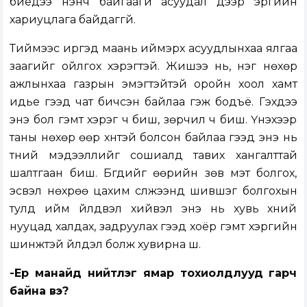
биедээ үнэнч байгаагүй асуудал дээр эрүүгийн
хариуцлага байдаггүй.
Тиймээс иргэд маань иймэрхүү асуудлынхаа ялгаа
заагийг ойлгох хэрэгтэй. Жишээ нь, нэг нөхөр
ажлынхаа газрын эмэгтэйтэй оройн хоол хамт
идье гээд чат бичсэн байлаа гэж бодъё. Гэхдээ
энэ бол гэмт хэрэг ч биш, зөрчил ч биш. Үнэхээр
таны нөхөр өөр хүнтэй болсон байлаа гээд энэ нь
түүний мэдээллийг сошиалд тавих хангалттай
шалтгаан биш. Бүгдийг өөрийн зөв мэт болгох,
эсвэл нөхрөө цахим сүлжээнд шившэг болгохын
тулд ийм үйлдвэл хийвэл энэ нь хувь хүний
нууцад халдах, задруулах гээд хоёр гэмт хэргийн
шинжтэй үйлдэл болж хувирна шүү.
-Ер манайд нийтлэг ямар тохиолдлууд гарч
байна вэ?