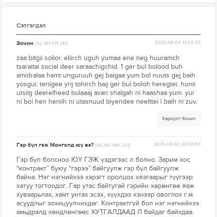
Сэтгэгдэл
Зочин
2025-08-04 11:53:29
[66.181.171.141]
zaa bitgii solior. eliirch uguh yumaa ene neg huuramch
tsaraitai social deer saraachigchid. 1 ger bul bolood buh
amidralaa hamt unguruuh gej baigaa yum bol nuuts gej baih
yosgui. teriigee yrij tohirch baij ger bul boloh heregtei. hunii
utsiig deerelheed bulaaaj avan shalgah ni haashaa yum. yur
ni bol hen heniih ni utasnuud biyendee neelttei l baih ni zuv.
Хариулт бичих
Гэр бүл гэж Монголд юү вэ?
2025-08-03 20:51:50
[66.181.180.251]
Гэр бүл болсноо ЮҮ ГЭЖ үздэгээс л болно. Зарим хос
“контракт” буюу “гэрээ” байгуулж гэр бүл байгуулж
байна. Нэг нэгнийхээ хэрэгт оролцох хязгаарыг түүгээр
хатуу тогтоодог. Гар утас байтугай гэрийн хөрөнгөө яаж
хуваарьлах, хамт унтах эсэх, хүүхдээ хэнээр овоглох г.м.
асуудлыг зохицуулчихдаг. Контрактгүй бол нэг нэгнийхээ
амьдралд хөндлөнгөөс ХУТГАЛДААД Л байдаг байхдаа.