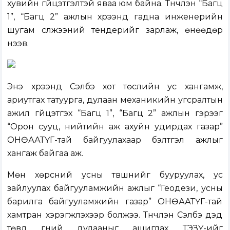
хувийн гүйцэтгэлтэй яваа юм байна. Түүнчлэн “Багц
1”, “Багц 2” ажлын хүрээнд гадна инженерийн
шугам сүлжээний тендерийг зарлаж, өнөөдөр
нээв.
Энэ хүрээнд Сэлбэ хот төслийн ус хангамж,
ариутгах татуурга, дулаан механикийн угсралтын
ажил гүйцэтгэх “Багц 1”, “Багц 2” ажлын гэрээг
“Орон сууц, нийтийн аж ахуйн удирдах газар”
ОНӨААТҮГ-тай байгуулахаар бэлтгэл ажлыг
хангаж байгаа аж.
Мөн хөрсний усны түвшнийг бууруулах, ус
зайлуулах байгууламжийн ажлыг “Геодези, усны
барилга байгууламжийн газар” ОНӨААТҮГ-тай
хамтран хэрэгжүүлэхээр болжээ. Түүнчлэн Сэлбэ дэд
төвд гүний дулааныг ашиглах ТЭЗҮ-ийг