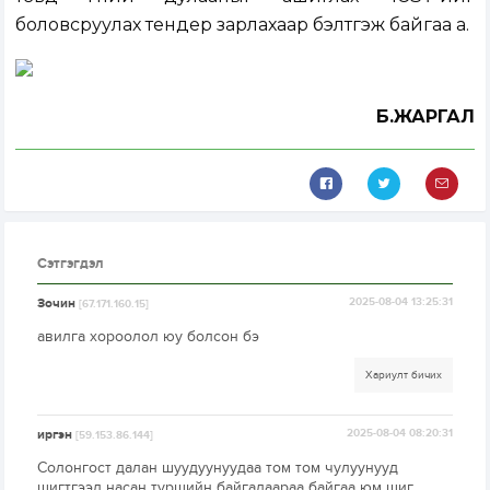
боловсруулах тендер зарлахаар бэлтгэж байгаа а.
Б.ЖАРГАЛ
Сэтгэгдэл
Зочин
2025-08-04 13:25:31
[67.171.160.15]
авилга хороолол юу болсон бэ
Хариулт бичих
иргэн
2025-08-04 08:20:31
[59.153.86.144]
Солонгост далан шуудуунуудаа том том чулуунууд
шигтгээд насан туршийн байгалаараа байгаа юм шиг