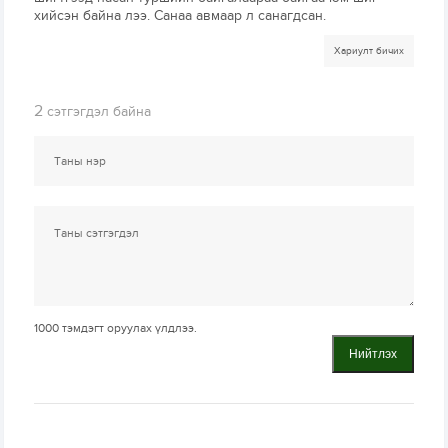
хийсэн байна лээ. Санаа авмаар л санагдсан.
Хариулт бичих
2
сэтгэгдэл байна
1000
тэмдэгт оруулах үлдлээ.
Нийтлэх