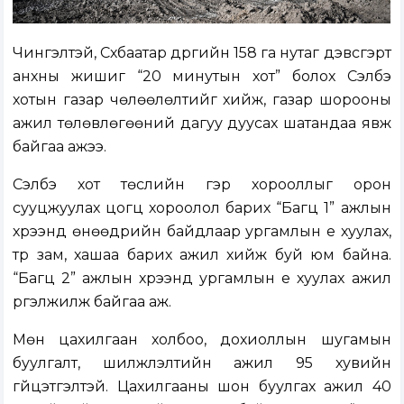
Чингэлтэй, Сүхбаатар дүүргийн 158 га нутаг дэвсгэрт
анхны жишиг “20 минутын хот” болох Сэлбэ
хотын газар чөлөөлөлтийг хийж, газар шорооны
ажил төлөвлөгөөний дагуу дуусах шатандаа явж
байгаа ажээ.
Сэлбэ хот төслийн гэр хорооллыг орон
сууцжуулах цогц хороолол барих “Багц 1” ажлын
хүрээнд өнөөдрийн байдлаар ургамлын үе хуулах,
түр зам, хашаа барих ажил хийж буй юм байна.
“Багц 2” ажлын хүрээнд ургамлын үе хуулах ажил
үргэлжилж байгаа аж.
Мөн цахилгаан холбоо, дохиоллын шугамын
буулгалт, шилжүүлэлтийн ажил 95 хувийн
гүйцэтгэлтэй. Цахилгааны шон буулгах ажил 40