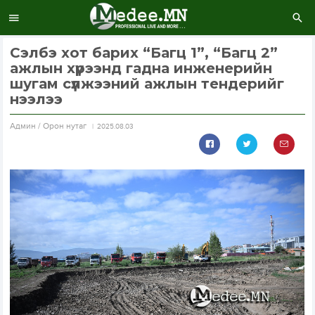
Сэлбэ хот барих “Багц 1”, “Багц 2”
ажлын хүрээнд гадна инженерийн
шугам сүлжээний ажлын тендерийг
нээлээ
Aдмин / Орон нутаг
2025.08.03