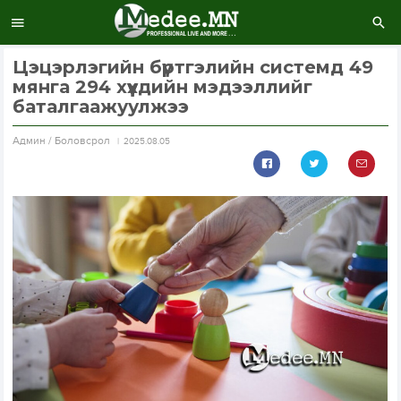
Цэцэрлэгийн бүртгэлийн системд 49
мянга 294 хүүхдийн мэдээллийг
баталгаажуулжээ
Aдмин / Боловсрол
2025.08.05