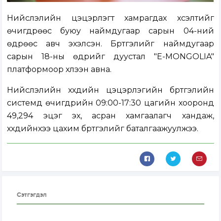
Нийслэлийн цэцэрлэгт хамрагдах хүсэлтийг
өчигдрөөс буюу наймдугаар сарын 04-ний
өдрөөс авч эхэлсэн. Бүртгэлийг наймдугаар
сарын 18-ны өдрийг дуустал "E-MONGOLIA"
платформоор хүлээн авна.
Нийслэлийн хүүхдийн цэцэрлэгийн бүртгэлийн
системд өчигдрийн 09:00-17:30 цагийн хооронд
49,294 эцэг эх, асран хамгаалагч хандаж,
хүүхдийнхээ цахим бүртгэлийг баталгаажуулжээ.
Сэтгэгдэл