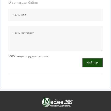
0
сэтгэгдэл байна
1000
тэмдэгт оруулах үлдлээ.
Нийтлэх