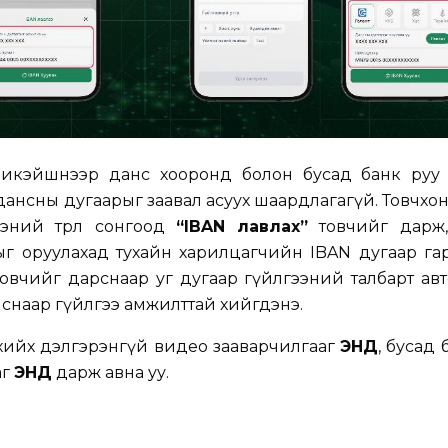
икэйшнээр данс хооронд болон бусад банк руу 
дансны дугаарыг заавал асуух шаардлагагүй. Товчхо
ний төрлөө сонгоод
“IBAN лавлах”
товчийг дарж,
г оруулахад тухайн харилцагчийн IBAN дугаар гар
овчийг дарснаар уг дугаар гүйлгээний талбарт ав
улснаар гүйлгээ амжилттай хийгдэнэ.
хийх дэлгэрэнгүй видео зааварчилгааг
ЭНД
, бусад 
аг
ЭНД
дарж авна уу.