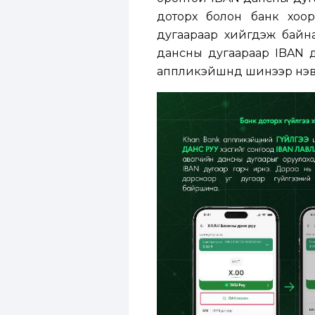
доторх болон банк хоо
дугаараар хийгдэж байна
дансны дугаараар IBAN д
аппликэйшнд шинээр нэвт