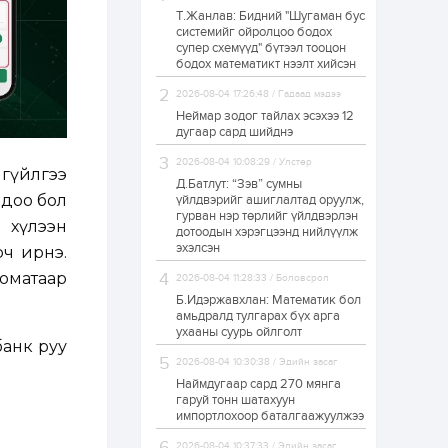
Т.Жанлав: Бидний "Шугаман бус
ЗГ: Автобензин,
системийг ойролцоо бодох
дизель түлшний
супер схемүүд" бүтээл тооцон
онцгой албан
татварыг тэглэлээ
бодох математикт нээлт хийсэн
2026-08-04 17:26:48 / Гадаад мэдээ
1 өдөр
2
0
Неймар зодог тайлах эсэхээ 12
З.Мэндсайхан:
дугаар сард шийднэ
Хүнсний нөөцийг
бэлтгэх агуулах,
2026-08-04 10:08:29 / Улстөр
зоорь бэлтгэх ААН-
гүйлгээ
үүдэд хөнгөлөлттэй
Д.Батлут: “Зэв” сумны
зээл олгоно
ндоо бол
үйлдвэрийг ашиглалтад оруулж,
1 өдөр
1
0
гурван нэр төрлийг үйлдвэрлэн
 хүлээн
дотоодын хэрэгцээнд нийлүүлж
Европ дахь
монголчуудын
эхэлсэн
ч ирнэ.
соёлын наадам
боллоо
томатаар
2026-08-04 11:28:33 / Боловсрол
Б.Идэржавхлан: Математик бол
1 өдөр
2
0
амьдралд тулгарах бүх арга
ухааны суурь ойлголт
Өнгөрсөн сард
банк руу
1,439.2 кг үнэт
2026-08-04 10:30:38 / Эдийн засаг
металл худалдан
авчээ
Наймдугаар сард 270 мянга
гаруй тонн шатахуун
импортлохоор баталгаажуулжээ
1 өдөр
0
0
Б.Найдалаа: Энэ
2026-08-04 10:37:33 / Эдийн засаг