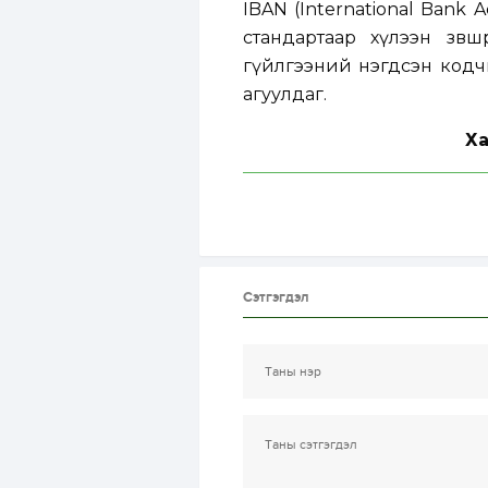
IBAN (International Bank 
стандартаар хүлээн зөвш
гүйлгээний нэгдсэн кодчи
агуулдаг.
Ха
Сэтгэгдэл