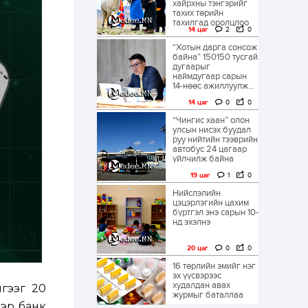
хайрхны тэнгэрийг
тахих төрийн
тахилгад оролцлоо
14 цаг
2
0
“Хотын дарга сонсож
байна” 150150 тусгай
дугаарыг
наймдугаар сарын
14-нөөс ажиллуулж...
14 цаг
0
0
“Чингис хаан” олон
улсын нисэх буудал
руу нийтийн тээврийн
автобус 24 цагаар
үйлчилж байна
19 цаг
1
0
Нийслэлийн
цэцэрлэгийн цахим
бүртгэл энэ сарын 10-
нд эхэлнэ
20 цаг
0
0
16 төрлийн эмийг нэг
эх үүсвэрээс
худалдан авах
гээг 20
журмыг баталлаа
ээр банк