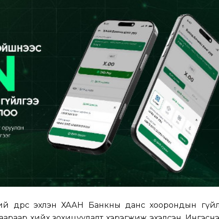
й өдрөөс эхлэн ХААН Банкны данс хоорондын гүйл
араар хийх зохицуулалт хэрэгжиж эхэлсэн. Ингэсн