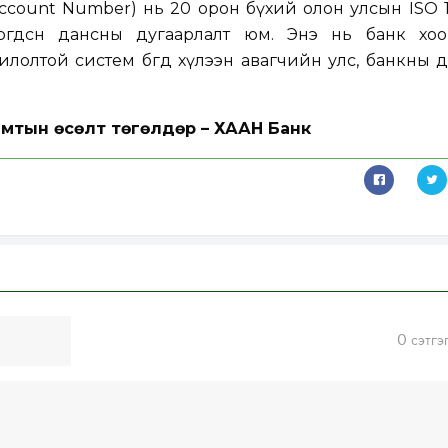
Account Number) нь 20 орон бүхий олон улсын ISO 13
өөрөгдсөн дансны дугаарлалт юм. Энэ нь банк хо
лолтой систем бөгөөд хүлээн авагчийн улс, банкны 
мтын өсөлт төгөлдөр – ХААН Банк
0
сэтгэ