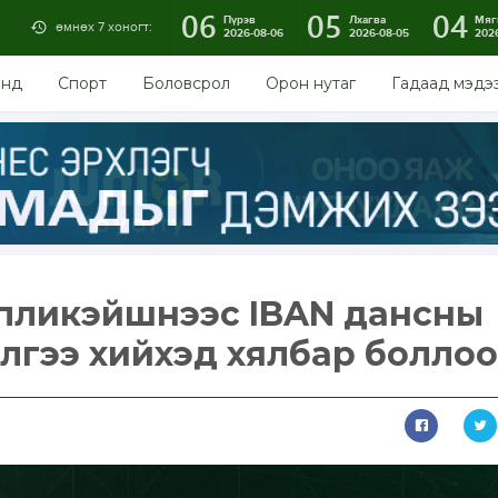
06
05
04
Пүрэв
Лхагва
Мяг
өмнөх 7 хоногт:
2026-08-06
2026-08-05
202
энд
Спорт
Боловсрол
Орон нутаг
Гадаад мэдэ
ппликэйшнээс IBAN дансны
йлгээ хийхэд хялбар боллоо