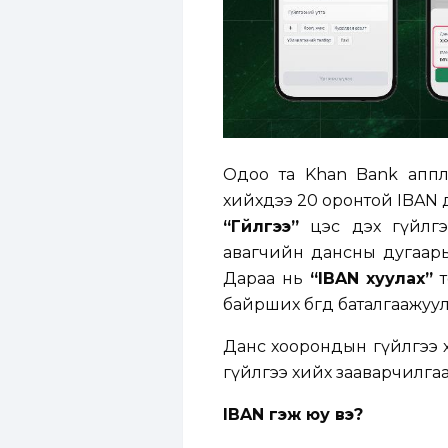
Одоо та Khan Bank аппл
хийхдээ 20 оронтой IBAN 
“Гүйлгээ”
цэс дэх гүйлгээ
авагчийн дансны дугаары
Дараа нь
“IBAN хуулах”
т
байрших бөгөөд баталгаажу
Данс хоорондын гүйлгээ 
гүйлгээ хийх зааварчилга
IBAN гэж юу вэ?