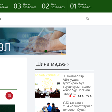
03
02
01
мар
Даваа
Ням
Бямба
6-08-04
2026-08-03
2026-08-02
2026-08-01
э
Шинэ мэдээ
Н.Номтойбаяр:
Аймгуудад
тулгамдаж буй
асуудлуудыг долоо
хоног бүр Засгийн
газрын...
14 цаг
0
0
УИХ-ын дарга
С.Бямбацогт төрийг
төлөөлөн Сутай