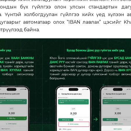
рондын бүх гүйлгээ олон улсын стандартын даг
. Үүнтэй холбогдуулан гүйлгээ хийх үед хүлээн а
угаарыг автоматаар олох “IBAN лавлах” цэсийг Kh
рүүлээд байна.