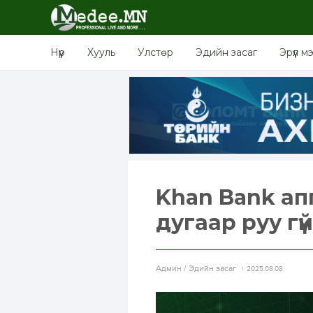
Нүүр
Хууль
Улстөр
Эдийн засаг
Эрүүл м
Khan Bank а
дугаар руу гү
Aдмин / Эдийн засаг
2025.08.08