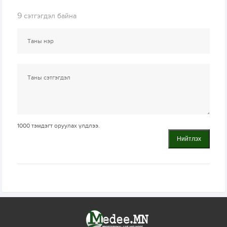
9
сэтгэгдэл байна
1000
тэмдэгт оруулах үлдлээ.
Нийтлэх