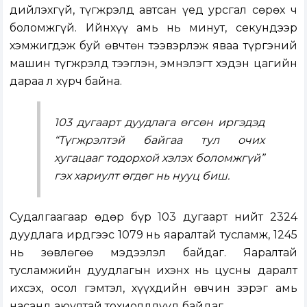
дийлэхгүй, түгжрэлд автсан үед урсгал сөрөх ч
боломжгүй. Ийнхүү амь нь минут, секундээр
хэмжигдэж буй өвчтөн тээвэрлэж яваа түргэний
машин түгжрэлд тээглэн, эмнэлэгт хэдэн цагийн
дараа л хүрч байна.
103 дугаарт дуудлага өгсөн иргэдэд
“Түгжрэлтэй байгаа тул очих
хугацааг тодорхой хэлэх боломжгүй”
гэх хариулт өгдөг нь нууц биш.
Судалгаагаар өдөр бүр 103 дугаарт нийт 2324
дуудлага ирдгээс 1079 нь яаралтай тусламж, 1245
нь зөвлөгөө мэдээлэл байдаг. Яаралтай
тусламжийн дуудлагын ихэнх нь цусны даралт
ихсэх, осол гэмтэл, хүүхдийн өвчин зэрэг амь
насанд аюултай тохиолдлууд байдаг.