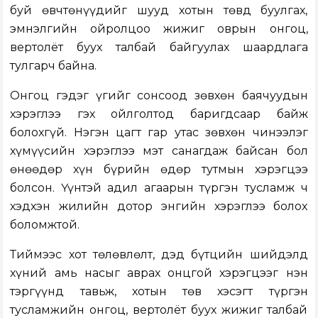
буй өвчтөнүүдийг шууд хотын төвд буулгах,
эмнэлгийн ойролцоо жижиг оврын онгоц,
вертолёт буух талбай байгуулах шаардлага
тулгарч байна.
Онгоц гэдэг үгийг сонсоод зөвхөн баячуудын
хэрэглээ гэх ойлголтод баригдсаар байж
болохгүй. Нэгэн цагт гар утас зөвхөн чинээлэг
хүмүүсийн хэрэглээ мэт санагдаж байсан бол
өнөөдөр хүн бүрийн өдөр тутмын хэрэгцээ
болсон. Үүнтэй адил агаарын түргэн тусламж ч
хэдхэн жилийн дотор энгийн хэрэглээ болох
боломжтой.
Тиймээс хот төлөвлөлт, дэд бүтцийн шийдэлд
хүний амь насыг аврах онцгой хэрэгцээг нэн
тэргүүнд тавьж, хотын төв хэсэгт түргэн
тусламжийн онгоц, вертолёт буух жижиг талбай