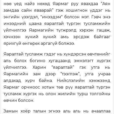
Өнөө үед найз нөхөд Яармаг руу явахдаа “Аян
замдаа сайн яваарай” гэж хошигнон үддэг нь
энгийн үзэгдэл, "инээдэм" болсон мэт. Гэвч энэ
инээдний цаана яаралтай түргэн тусламжийн
үйлчилгээ Яармагийн түгжрэлд хэрхэн гацаж,
хэчнээн хүний хүний амь эрсдэж байгааг
ярихгүй өнгөрөх аргагүй болжээ.
Яаралтай тусламж гэдэг нь хүндэрсэн өвчтөнийг
аль болох богино хугацаанд эмнэлэгт хүргэх
үйлчилгээ. Харин “яаралтай” гэх утга нь
Яармагийн зам дээр “тээглэж”, утга учраа
алдахад хүрч байна. Нийслэлийн хэмжээнд
Яармаг орчмоос хотын төв рүү яаралтай түргэн
тусламж хүргэх нь олон жилийн турш толгойны
өвчин болсон.
Замын хоёр талын эгнээ аль аль нь ачааллаа