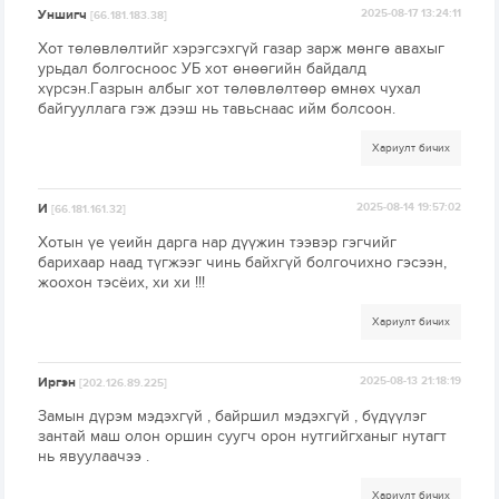
Уншигч
2025-08-17 13:24:11
[66.181.183.38]
Хот төлөвлөлтийг хэрэгсэхгүй газар зарж мөнгө авахыг
урьдал болгосноос УБ хот өнөөгийн байдалд
хүрсэн.Газрын албыг хот төлөвлөлтөөр өмнөх чухал
байгууллага гэж дээш нь тавьснаас ийм болсоон.
Хариулт бичих
И
2025-08-14 19:57:02
[66.181.161.32]
Хотын үе үеийн дарга нар дүүжин тээвэр гэгчийг
барихаар наад түгжээг чинь байхгүй болгочихно гэсээн,
жоохон тэсёих, хи хи !!!
Хариулт бичих
Иргэн
2025-08-13 21:18:19
[202.126.89.225]
Замын дүрэм мэдэхгүй , байршил мэдэхгүй , бүдүүлэг
зантай маш олон оршин суугч орон нутгийгханыг нутагт
нь явуулаачээ .
Хариулт бичих