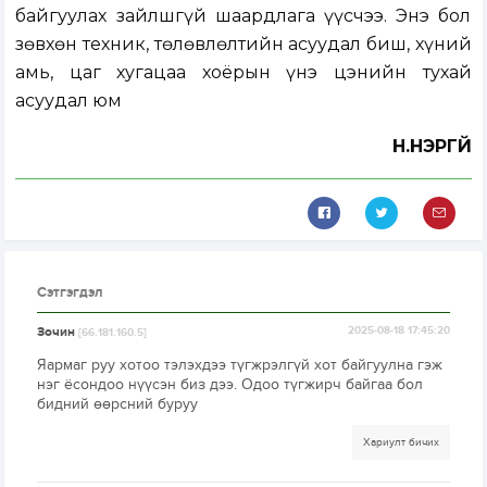
байгуулах зайлшгүй шаардлага үүсчээ. Энэ бол
зөвхөн техник, төлөвлөлтийн асуудал биш, хүний
амь, цаг хугацаа хоёрын үнэ цэнийн тухай
асуудал юм
Н.НЭРГҮЙ
Сэтгэгдэл
Зочин
2025-08-18 17:45:20
[66.181.160.5]
Яармаг руу хотоо тэлэхдээ түгжрэлгүй хот байгуулна гэж
нэг ёсондоо нүүсэн биз дээ. Одоо түгжирч байгаа бол
бидний өөрсний буруу
Хариулт бичих