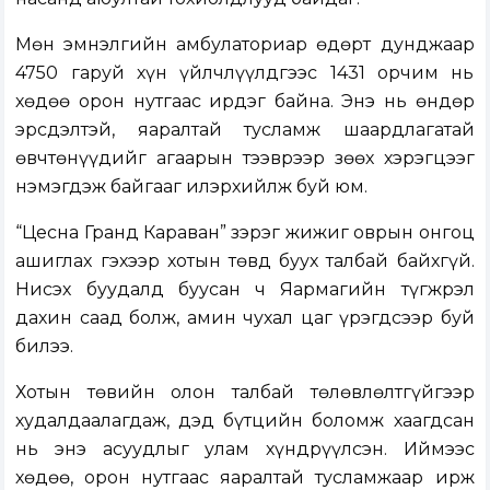
Мөн эмнэлгийн амбулаториар өдөрт дунджаар
4750 гаруй хүн үйлчлүүлдгээс 1431 орчим нь
хөдөө орон нутгаас ирдэг байна. Энэ нь өндөр
эрсдэлтэй, яаралтай тусламж шаардлагатай
өвчтөнүүдийг агаарын тээврээр зөөх хэрэгцээг
нэмэгдэж байгааг илэрхийлж буй юм.
“Цесна Гранд Караван” зэрэг жижиг оврын онгоц
ашиглах гэхээр хотын төвд буух талбай байхгүй.
Нисэх буудалд буусан ч Яармагийн түгжрэл
дахин саад болж, амин чухал цаг үрэгдсээр буй
билээ.
Хотын төвийн олон талбай төлөвлөлтгүйгээр
худалдаалагдаж, дэд бүтцийн боломж хаагдсан
нь энэ асуудлыг улам хүндрүүлсэн. Иймээс
хөдөө, орон нутгаас яаралтай тусламжаар ирж