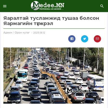
Яаралтай тусламжид тушаа болсон
Яармагийн түгжрэл
Aдмин / Орон нутаг
2025.08.12