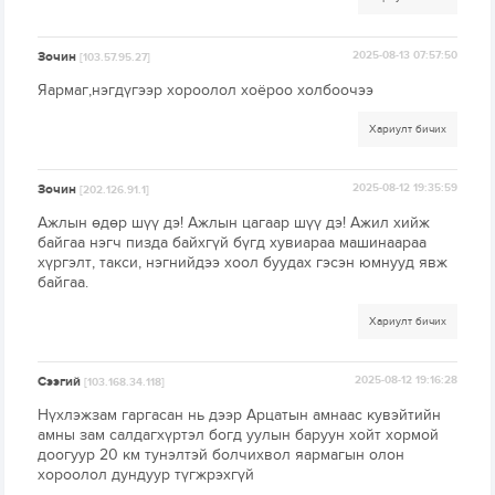
Зочин
2025-08-13 07:57:50
[103.57.95.27]
Яармаг,нэгдүгээр хороолол хоёроо холбоочээ
Хариулт бичих
Зочин
2025-08-12 19:35:59
[202.126.91.1]
Ажлын өдөр шүү дэ! Ажлын цагаар шүү дэ! Ажил хийж
байгаа нэгч пизда байхгүй бүгд хувиараа машинаараа
хүргэлт, такси, нэгнийдээ хоол буудах гэсэн юмнууд явж
байгаа.
Хариулт бичих
Сээгий
2025-08-12 19:16:28
[103.168.34.118]
Нүхлэжзам гаргасан нь дээр Арцатын амнаас кувэйтийн
амны зам салдагхүртэл богд уулын баруун хойт хормой
доогуур 20 км тунэлтэй болчихвол яармагын олон
хороолол дундуур түгжрэхгүй