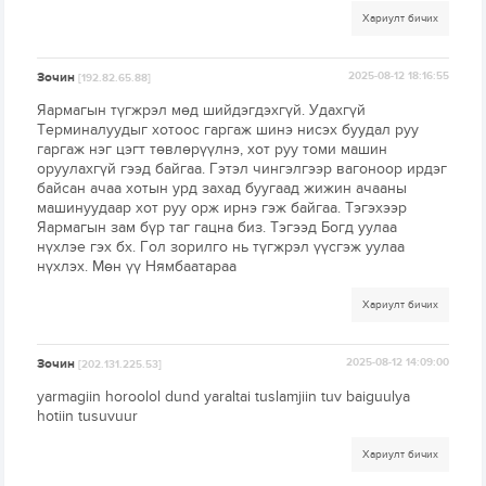
Хариулт бичих
Зочин
2025-08-12 18:16:55
[192.82.65.88]
Яармагын түгжрэл мөд шийдэгдэхгүй. Удахгүй
Терминалуудыг хотоос гаргаж шинэ нисэх буудал руу
гаргаж нэг цэгт төвлөрүүлнэ, хот руу томи машин
оруулахгүй гээд байгаа. Гэтэл чингэлгээр вагоноор ирдэг
байсан ачаа хотын урд захад буугаад жижин ачааны
машинуудаар хот руу орж ирнэ гэж байгаа. Тэгэхээр
Яармагын зам бүр таг гацна биз. Тэгээд Богд уулаа
нүхлэе гэх бх. Гол зорилго нь түгжрэл үүсгэж уулаа
нүхлэх. Мөн үү Нямбаатараа
Хариулт бичих
Зочин
2025-08-12 14:09:00
[202.131.225.53]
yarmagiin horoolol dund yaraltai tuslamjiin tuv baiguulya
hotiin tusuvuur
Хариулт бичих