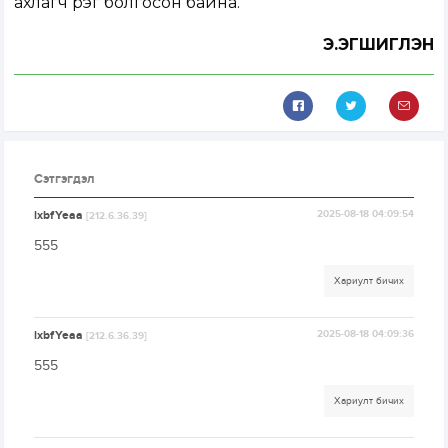
ахлагч үүрэг болгосон байна.
Э.ЭГШИГЛЭН
Сэтгэгдэл
lxbfYeaa
2025-08-18 04:09:54
[212.6.36.39]
555
Хариулт бичих
lxbfYeaa
2025-08-18 04:09:36
[212.6.36.39]
555
Хариулт бичих