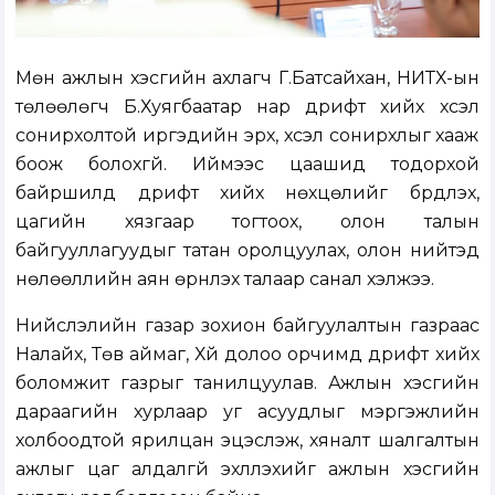
Мөн ажлын хэсгийн ахлагч Г.Батсайхан, НИТХ-ын
төлөөлөгч Б.Хуягбаатар нар дрифт хийх хүсэл
сонирхолтой иргэдийн эрх, хүсэл сонирхлыг хааж
боож болохгүй. Иймээс цаашид тодорхой
байршилд дрифт хийх нөхцөлийг бүрдүүлэх,
цагийн хязгаар тогтоох, олон талын
байгууллагуудыг татан оролцуулах, олон нийтэд
нөлөөллийн аян өрнүүлэх талаар санал хэлжээ.
Нийслэлийн газар зохион байгуулалтын газраас
Налайх, Төв аймаг, Хүй долоо орчимд дрифт хийх
боломжит газрыг танилцуулав. Ажлын хэсгийн
дараагийн хурлаар уг асуудлыг мэргэжлийн
холбоодтой ярилцан эцэслэж, хяналт шалгалтын
ажлыг цаг алдалгүй эхлүүлэхийг ажлын хэсгийн