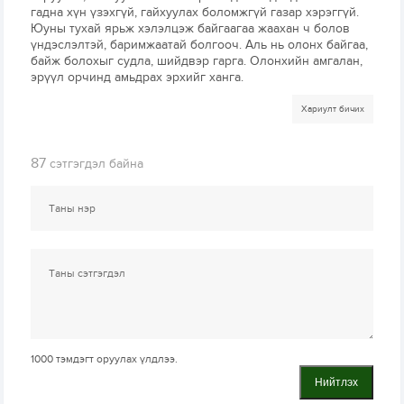
гадна хүн үзэхгүй, гайхуулах боломжгүй газар хэрэггүй.
Юуны тухай ярьж хэлэлцэж байгаагаа жаахан ч болов
үндэслэлтэй, баримжаатай болгооч. Аль нь олонх байгаа,
байж болохыг судла, шийдвэр гарга. Олонхийн амгалан,
эрүүл орчинд амьдрах эрхийг ханга.
Хариулт бичих
87
сэтгэгдэл байна
1000
тэмдэгт оруулах үлдлээ.
Нийтлэх