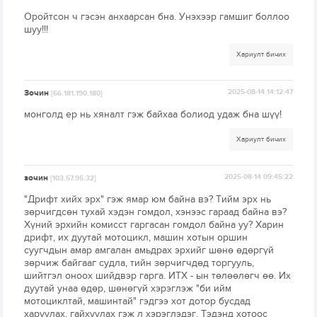
Оройтсон ч гэсэн анхаарсан бна. Унэхээр гамшиг боллоо
шуу!!!
Хариулт бичих
Зочин
2025-08-14 14:12:47
[66.181.190.180]
монголд ер нь хяналт гэж байхаа болиод удаж бна шүү!
Хариулт бичих
зочин
2025-08-14 09:45:22
[103.57.95.32]
"Дрифт хийх эрх" гэж ямар юм байна вэ? Тийм эрх нь
зөрчигдсөн тухай хэдэн гомдол, хэнээс гараад байна вэ?
Хүний эрхийн комисст гаргасан гомдол байна уу? Харин
дрифт, их дуутай мотоцикл, машин хотын оршин
суугчдын амар амгалан амьдрах эрхийг шөнө өдөргүй
зөрчиж байгааг судла, тийн зөрчигчдөд торгууль,
шийтгэл оноох шийдвэр гарга. ИТХ - ын төлөөлөгч өө. Их
дуутай унаа өдөр, шөнөгүй хэрэглэж "би ийм
мотоциклтай, машинтай" гэдгээ хот дотор бусдад
харуулах, гайхуулах гэж л хэрэглэдэг. Тэдэнд хотоос