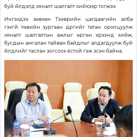
буй үйлдэлд хяналт шалгалт хийхээр тогжээ.
Ингэхдээ зөвхөн Тээврийн цагдаагийн алба
гэхгүй төвийн зургаан дүүргийг татан оролцуулж
хяналт шалгалтын ажлыг өргөн хүрээнд хийж,
бусдын амгалан тайван байдлыг алдагдуулж буй
үйлдлийг таслан зогсоох ёстой гэж үзсэн байна.