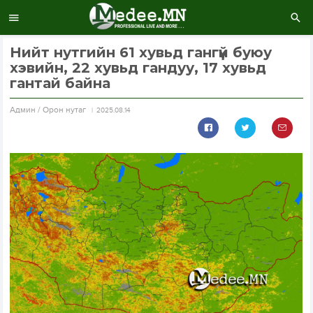
Нийт нутгийн 61 хувьд гангүй буюу
хэвийн, 22 хувьд гандуу, 17 хувьд
гантай байна
Aдмин / Орон нутаг
2025.08.14