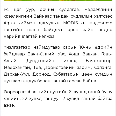
Ус цаг уур, орчны судалгаа, мэдээллийн
хүрээлэнгийн Зайнаас тандан судлалын хэлтсээс
Aqua хиймэл дагуулын MODIS-ын мэдээгээр
гангийн төлөв байдлыг орон зайн өндөр
нарийвчлалтай үнэлжээ.
Үнэлгээгээр наймдугаар сарын 10-ны өдрийн
байдлаар Баян-Өлгий, Увс, Ховд, Завхан, Говь-
Алтай, Дундговийн ихэнх, Баянхонгор,
Өвөрхангай, Төв, Дорноговийн зарим, Сэлэнгэ,
Дархан-Уул, Дорнод, Сүхбаатарын цөөн сумдын
нутгаар гандуу болон гантай гарсан байна.
Өөрөөр хэлбэл нийт нутгийн 61 хувьд гангүй буюу
хэвийн, 22 хувьд гандуу, 17 хувьд гантай байгаа
ажээ.