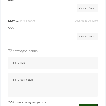
Хариулт бичих
lxbfYeaa
2025-08-18 00:42:09
[212.6.36.39]
555
Хариулт бичих
72
сэтгэгдэл байна
1000
тэмдэгт оруулах үлдлээ.