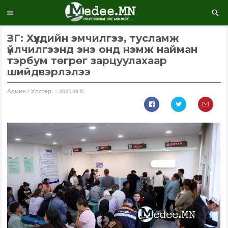
ЗГ: Хүүхдийн эмчилгээ, тусламж
үйлчилгээнд энэ онд нэмж найман
тэрбум төгрөг зарцуулахаар
шийдвэрлэлээ
Aдмин / Улстөр
2025.08.15