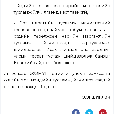
• Хүүхдийн төрөлжсөн нарийн мэргэжлийн
тусламж үйлчилгээнд квот тавихгүй,
• Эрт илрүүлгийн тусламж үйлчилгээний
төсвөөс энэ онд найман тэрбум төгрөг татаж,
хүүхдийн төрөлжсөн нарийн мэргэжлийн
тусламж үйлчилгээнд зарцуулахаар
шийдвэрлэв. Ирэх жилүүдэд энэ зардлыг
улсын төсөвт тусгаж шийдвэрлэж байхыг
Ерөнхий сайд үүрэг болгожээ.
Ингэснээр ЭХЭМҮТ төдийгүй улсын хэмжээнд
хүүхдийн эрүүл мэндийн тусламж, үйлчилгээ саадгүй
үргэлжлэх нөхцөл бүрдлээ.
Э.ЭГШИГЛЭН