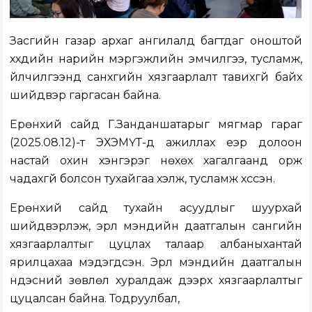
Засгийн газар архаг ангилалд багтдаг оноштой
хүүхдийн нарийн мэргэжлийн эмчилгээ, тусламж,
үйлчилгээнд санхүүгийн хязгаарлалт тавихгүй байх
шийдвэр гаргасан байна.
Ерөнхий сайд Г.Занданшатарыг мягмар гараг
(2025.08.12)-т ЭХЭМҮТ-д ажиллах үеэр долоон
настай охин хэнгэрэг нөхөх хагалгаанд орж
чадахгүй болсон тухайгаа хэлж, тусламж хүссэн.
Ерөнхий сайд тухайн асуудлыг шуурхай
шийдвэрлэж, эрүүл мэндийн даатгалын сангийн
хязгаарлалтыг цуцлах талаар албаныхантай
ярилцахаа мэдэгдсэн. Эрүүл мэндийн даатгалын
үндэсний зөвлөл хуралдаж дээрх хязгаарлалтыг
цуцалсан байна. Тодруулбал,