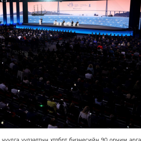
уулга уулзалтын хөтөлбөрт бизнесийн 90 орчим арг