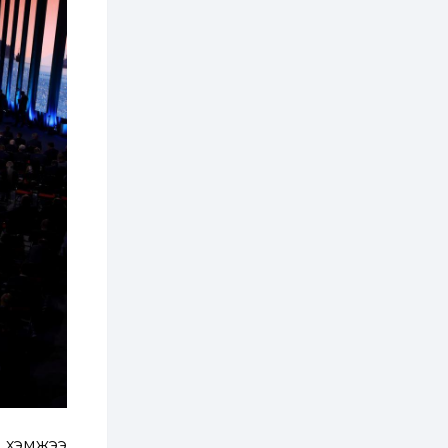
тусламжийн хуваарь
2 өдөр
0
0
Наймдугаар сард
270 мянга гаруй
тонн шатахуун
импортлохоор
баталгаажуулжээ
2 өдөр
0
0
АНУ 50 гаруй улсын
иргэдэд хамаарах
визийн барьцаа
төлбөрийг 20 мянган
ам.доллар болгон
нэмэгдүүлжээ
2 өдөр
1
0
Д.Батлут: “Зэв”
сумны үйлдвэрийг
ашиглалтад оруулж,
гурван нэр төрлийг
үйлдвэрлэн
дотоодын...
2 өдөр
3
1
Согтуугаар тээврийн
хэрэгсэл жолоодож
явсан 71 этгээдийг
илрүүлжээ
а хэмжээ