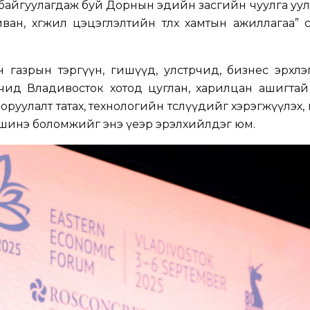
байгуулагдаж буй Дорнын эдийн засгийн чуулга уул
ан, хөгжил цэцэглэлтийн төлөөх хамтын ажиллагаа”
н газрын тэргүүн, гишүүд, улстөрчид, бизнес эрхлэ
лөгчид Владивосток хотод цуглан, харилцан ашигта
гө оруулалт татах, технологийн төслүүдийг хэрэгжүүлэх
 шинэ боломжийг энэ үеэр эрэлхийлдэг юм.