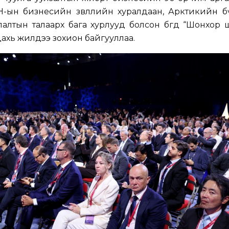
Н-ын бизнесийн зөвлөлийн хуралдаан, Арктикийн б
уулалтын талаарх бага хурлууд болсон бөгөөд “Шонхор
в дахь жилдээ зохион байгууллаа.