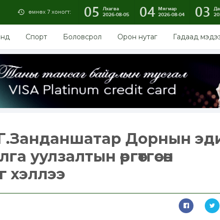
05
04
03
Лхагва
Мягмар
Да
өмнөх 7 хоногт:
2026-08-05
2026-08-04
20
энд
Спорт
Боловсрол
Орон нутаг
Гадаад мэдэ
 Г.Занданшатар Дорнын эд
га уулзалтын өргөтгөсөн
г хэллээ