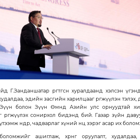
д Г.Занданшатар өргөтгөсөн хуралдаанд хэлсэн үгэн
удалдаа, эдийн засгийн харилцааг өргөжүүлэн тэлэх,
 Зүүн болон Зүүн Өмнөд Азийн улс орнуудтай х
тыг өргөжүүлэх сонирхол бидэнд бий. Газар зүйн даву
тээмж өндөр, чадварлаг хүний нөөц зэрэг асар их боло
оломжийг ашиглаж, хөрөнгө оруулалт, худалдаа,