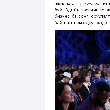
ажиллагааг өргөжүүлэх чи
буй. Эдийн засгийг төрөл
бизнес ба хөрөнгө оруула
байдлыг нэмэгдүүлэхэд он