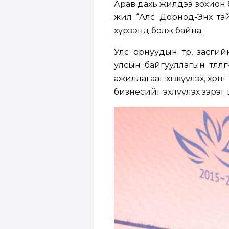
Арав дахь жилдээ зохион 
жил “Алс Дорнод-Энх тайв
хүрээнд болж байна.
Улс орнуудын төр, засгий
улсын байгууллагын төлөө
ажиллагааг хөгжүүлэх, хөрөн
бизнесийг эхлүүлэх зэрэг