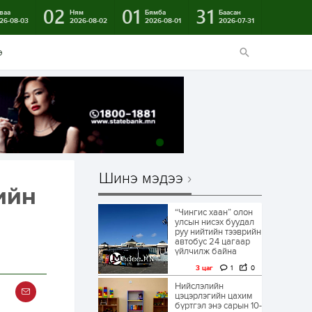
02
01
31
ваа
Ням
Бямба
Баасан
26-08-03
2026-08-02
2026-08-01
2026-07-31
э
Шинэ мэдээ
ийн
“Чингис хаан” олон
улсын нисэх буудал
руу нийтийн тээврийн
автобус 24 цагаар
үйлчилж байна
3 цаг
1
0
Нийслэлийн
цэцэрлэгийн цахим
бүртгэл энэ сарын 10-