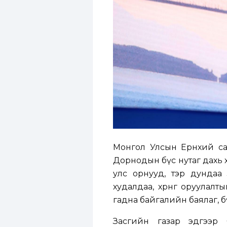
Монгол Улсын Ерөнхий сай
Дорнодын бүс нутаг дахь х
улс орнууд, тэр дундаа
худалдаа, хөрөнгө оруулал
гадна байгалийн баялаг, бү
Засгийн газар эдгээр б