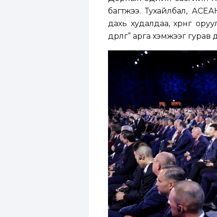
багтжээ. Тухайлбал, АСЕА
дахь худалдаа, хөрөнгө ор
өдөрлөг” арга хэмжээг гура