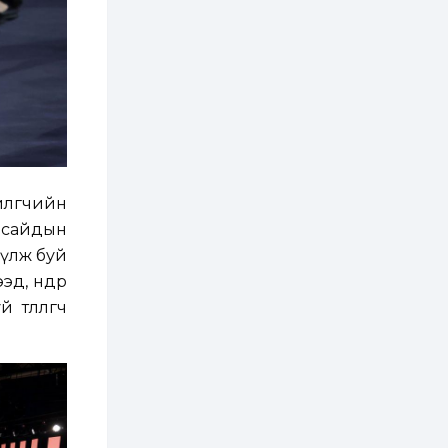
хатуу хог хаягдал
дахин боловсруулах
үйлдвэр” хүртэлх 1.5...
1 өдөр
0
0
COP17 хурлын үеэр 5
дүүргийн 73
цэцэрлэг, 60
сургуульд
зохицуулалт хийнэ
2 өдөр
0
0
Б.Идэржавхлан:
Математик бол
йлөгчийн
амьдралд тулгарах
бүх арга ухааны
 сайдын
суурь ойлголт
үүлж буй
2 өдөр
1
0
д, өндөр
Бэлчээрийн 55 хувьд
ургамлын ургалт
өлөөлөгч
сайн байна
2 өдөр
0
0
Наймдугаар сард
олгох нийгмийн
халамжийн тэтгэвэр,
тэтгэмж, хөнгөлөлт,