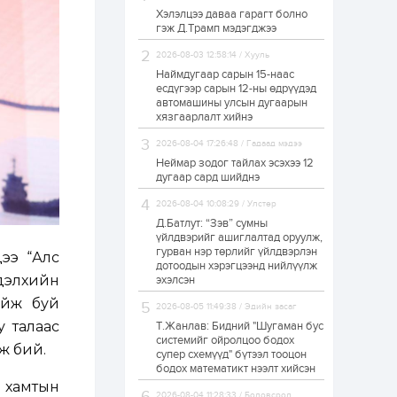
Хэлэлцээ даваа гарагт болно
Өнгөрсөн сард
гэж Д.Трамп мэдэгджээ
1,439.2 кг үнэт
металл худалдан
авчээ
2026-08-03 12:58:14 / Хууль
Наймдугаар сарын 15-наас
есдүгээр сарын 12-ны өдрүүдэд
1 өдөр
0
0
автомашины улсын дугаарын
Б.Найдалаа: Энэ
хязгаарлалт хийнэ
өвөл илүү хүнд байж
магадгүй учир төр,
2026-08-04 17:26:48 / Гадаад мэдээ
эрчим хүчний
байгууллагууд, иргэд
Неймар зодог тайлах эсэхээ 12
бэлтгэлээ...
дугаар сард шийднэ
1 өдөр
5
0
2026-08-04 10:08:29 / Улстөр
Өнөөдөр сондгой
тоогоор төгссөн
Д.Батлут: “Зэв” сумны
автомашинтай иргэд
үйлдвэрийг ашиглалтад оруулж,
бензин авна
гурван нэр төрлийг үйлдвэрлэн
дээ “Алс
дотоодын хэрэгцээнд нийлүүлж
1 өдөр
0
3
 дэлхийн
эхэлсэн
ЗГ: Шатахууны
ийж буй
2026-08-05 11:49:38 / Эдийн засаг
хангамж,
нийлүүлэлтийг
у талаас
Т.Жанлав: Бидний "Шугаман бус
тогтворжуулах
системийг ойролцоо бодох
мж бий.
асуудлыг хэлэлцэж
супер схемүүд" бүтээл тооцон
байна
бодох математикт нээлт хийсэн
1 өдөр
0
0
 хамтын
Т.Жанлав: Бидний
2026-08-04 11:28:33 / Боловсрол