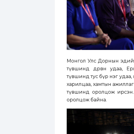
Монгол Улс Дорнын эдийн 
түвшинд дөрвөн удаа, Е
түвшинд тус бүр нэг удаа,
харилцаа, хамтын ажиллагаа
түвшинд оролцож ирсэн. Э
оролцож байна.