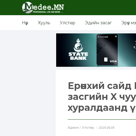
Нүүр
Хууль
Улстөр
Эдийн засаг
Эрүүл м
Ерөнхий сайд
засгийн X чуул
хуралдаанд ү
Aдмин / Улстөр
2025.09.05