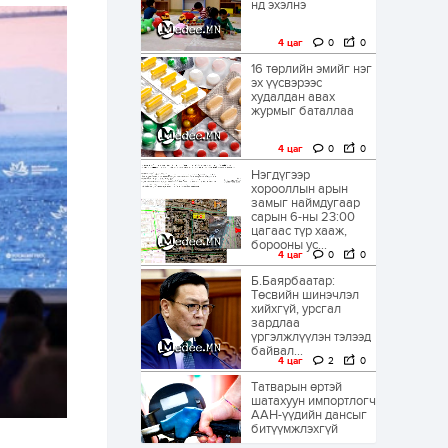
нд эхэлнэ
4 цаг
0
0
16 төрлийн эмийг нэг
эх үүсвэрээс
худалдан авах
журмыг баталлаа
4 цаг
0
0
Нэгдүгээр
хорооллын арын
замыг наймдугаар
сарын 6-ны 23:00
цагаас түр хааж,
борооны ус...
4 цаг
0
0
Б.Баярбаатар:
Төсвийн шинэчлэл
хийхгүй, урсгал
зардлаа
үргэлжлүүлэн тэлээд
байвал...
4 цаг
2
0
Татварын өртэй
шатахуун импортлогч
ААН-үүдийн дансыг
битүүмжлэхгүй