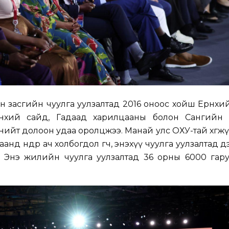
засгийн чуулга уулзалтад 2016 оноос хойш Ерөнхи
рөнхий сайд, Гадаад харилцааны болон Сангийн
 нийт долоон удаа оролцжээ. Манай улс ОХУ-тай хөгж
нд өндөр ач холбогдол өгч, энэхүү чуулга уулзалтад дээ
нэ жилийн чуулга уулзалтад 36 орны 6000 гаруй т