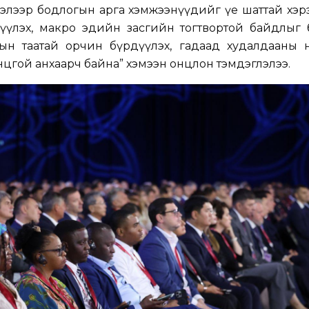
глэлээр бодлогын арга хэмжээнүүдийг үе шаттай хэ
жүүлэх, макро эдийн засгийн тогтвортой байдлыг б
лтын таатай орчин бүрдүүлэх, гадаад худалдааны 
цгой анхаарч байна” хэмээн онцлон тэмдэглэлээ.