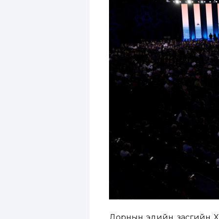
Дорнын эдийн засгийн X ч