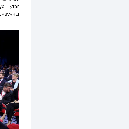
3 өдөр
0
0
үс нутаг
Хэлэлцээ даваа
гарагт болно гэж
 шувууны
Д.Трамп мэдэгджээ
3 өдөр
1
0
Г.Дамдинням: БНСУ-
аас 20.000 тонн
түлш, 20.000 тонн
шатахуун, 6.000 тонн
онгоцны түлш
оруулж ирэх...
3 өдөр
0
0
Ус тогтдог 16
байршлын борооны
ус зайлуулах
шугамын угсралт 72
хувийн гүйцэтгэлтэй
байна
3 өдөр
0
0
Наймдугаар сарын
15-наас есдүгээр
сарын 12-ны
өдрүүдэд
автомашины улсын
дугаарын...
3 өдөр
5
3