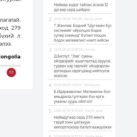
Неймар зодог тайлах эсэхээ 12
Н.Номтойбаяр:
дугаар сард шийднэ
Аймгуудад
тулгамдаж буй
асуудлуудыг долоо
агатай.
2026-08-05 11:49:38 / Эдийн засаг
хоног бүр Засгийн
Т.Жанлав: Бидний "Шугаман бус
ход 279
газрын...
системийг ойролцоо бодох
1 өдөр
0
0
бүхий л
супер схемүүд" бүтээл тооцон
УИХ-ын дарга
бодох математикт нээлт хийсэн
С.Бямбацогт төрийг
элээ.
төлөөлөн Сутай
2026-08-04 10:08:29 / Улстөр
хайрхны тэнгэрийг
тахих төрийн
ongolia
Д.Батлут: “Зэв” сумны
тахилгад оролцлоо
үйлдвэрийг ашиглалтад оруулж,
1 өдөр
2
0
гурван нэр төрлийг үйлдвэрлэн
дотоодын хэрэгцээнд нийлүүлж
“Хотын дарга сонсож
байна” 150150 тусгай
эхэлсэн
дугаарыг
наймдугаар сарын
2026-08-04 11:28:33 / Боловсрол
14-нөөс ажиллуулж...
Б.Идэржавхлан: Математик бол
1 өдөр
0
0
амьдралд тулгарах бүх арга
ухааны суурь ойлголт
“Чингис хаан” олон
улсын нисэх буудал
2026-08-04 10:30:38 / Эдийн засаг
руу нийтийн тээврийн
автобус 24 цагаар
Наймдугаар сард 270 мянга
үйлчилж байна
гаруй тонн шатахуун
импортлохоор баталгаажуулжээ
1 өдөр
1
0
Нийслэлийн
2026-08-04 10:37:33 / Эдийн засаг