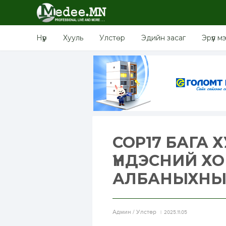
Нүүр
Хууль
Улстөр
Эдийн засаг
Эрүүл м
COP17 БАГА 
ҮНДЭСНИЙ Х
АЛБАНЫХНЫГ
Aдмин / Улстөр
2025.11.05