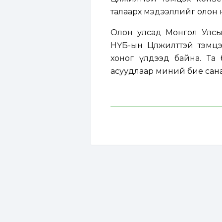
талаарх мэдээллийг олон 
Олон улсад Монгол Улсын
НҮБ-ын Цөлжилттэй тэмцэ
хоног үлдээд байна. Та
асуудлаар миний бие санал