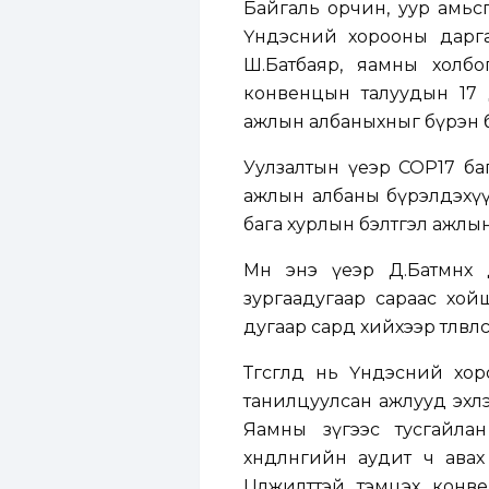
Байгаль орчин, уур амьсг
Үндэсний хорооны дарга
Ш.Батбаяр, яамны холбог
конвенцын талуудын 17 
ажлын албаныхныг бүрэн б
Уулзалтын үеэр COP17 ба
ажлын албаны бүрэлдэхүү
бага хурлын бэлтгэл ажлын
Мөн энэ үеэр Д.Батмөнх 
зургаадугаар сараас хой
дугаар сард хийхээр төлөвлө
Төгсгөлд нь Үндэсний хо
танилцуулсан ажлууд эхлэ
Яамны зүгээс тусгайла
хөндлөнгийн аудит ч ав
Цөлжилттэй тэмцэх конв