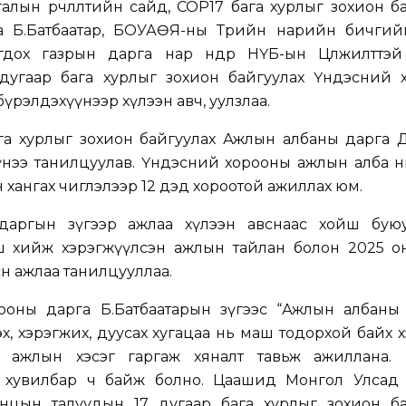
алын өөрчлөлтийн сайд, COP17 бага хурлыг зохион б
 Б.Батбаатар, БОУАӨЯ-ны Төрийн нарийн бичгий
дох газрын дарга нар өнөөдөр НҮБ-ын Цөлжилттэй
дугаар бага хурлыг зохион байгуулах Үндэсний 
үрэлдэхүүнээр хүлээн авч, уулзлаа.
га хурлыг зохион байгуулах Ажлын албаны дарга Д
нээ танилцуулав. Үндэсний хорооны ажлын алба н
 хангах чиглэлээр 12 дэд хороотой ажиллах юм.
даргын зүгээр ажлаа хүлээн авснаас хойш буюу ө
ш хийж хэрэгжүүлсэн ажлын тайлан болон 2025 оны
сөн ажлаа танилцууллаа.
рооны дарга Б.Батбаатарын зүгээс “Ажлын албаны
х, хэрэгжих, дуусах хугацаа нь маш тодорхой байх х
н ажлын хэсэг гаргаж хяналт тавьж ажиллана. 
ах хувилбар ч байж болно. Цаашид Монгол Улсад
енцын талуудын 17 дугаар бага хурлыг зохион ба