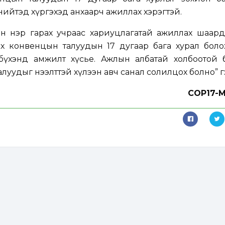
нийтэд хүргэхэд анхаарч ажиллах хэрэгтэй.
 нэр гарах учраас хариуцлагатай ажиллах шаардл
х конвенцын талуудын 17 дугаар бага хурал боло
 бүхэнд амжилт хүсье. Ажлын албатай холбоотой 
уудыг нээлттэй хүлээн авч санал солилцох болно” г
COP17-M