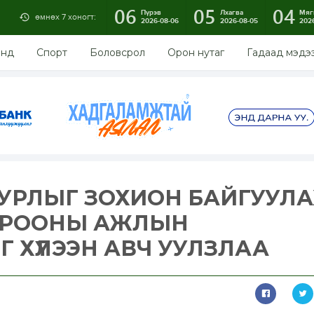
06
05
04
Пүрэв
Лхагва
Мяг
өмнөх 7 хоногт:
2026-08-06
2026-08-05
202
энд
Спорт
Боловсрол
Орон нутаг
Гадаад мэдэ
ХУРЛЫГ ЗОХИОН БАЙГУУЛА
ОРООНЫ АЖЛЫН
 ХҮЛЭЭН АВЧ УУЛЗЛАА