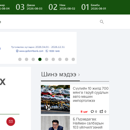
03
02
01
мар
Даваа
Ням
Бямба
6-08-04
2026-08-03
2026-08-02
2026-08-01
э
Шинэ мэдээ
Х
Сүүлийн 10 жилд 700
мянга гаруй суудлын
авто машин
импортолжээ
8 цаг
0
0
Б.Пүрэвдагва:
Найман салбарын
103 үйлчилгээний