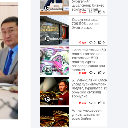
бүртгэлийг
цуцалснаар бизнес
эрхлэхэд таатай...
8 цаг
0
0
Долдугаар сард
709.503 зөрчил
бүртгэгджээ
10 цаг
0
0
Цалинтай ээжийн 50
мянган төгрөгийн
тэтгэмжийг 500
мянгад хүргэх
өргөдөлд санал авч
эхэлжээ
11 цаг
2
0
Б.Түмэн-Өлзий: Олон
улсад хуримтлуулсан
мэдлэг, туршлагаа эх
орныхоо хөгжилд
зориулна
11 цаг
0
0
Алтны үнэ дөрвөн
улирал дараалан
өсөж байна