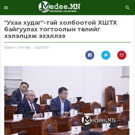
"Ухаа худаг"-тай холбоотой ХШТХ
байгуулах тогтоолын төслийг
хэлэлцэж эхэллээ
Aдмин / Улстөр
2025.11.07