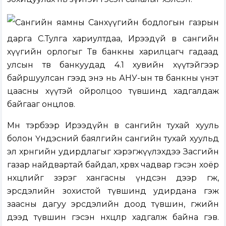
Сангийн яамны Санхүүгийн бодлогын газрын
дарга С.Тулга хариултдаа, Ирээдүй өв сангийн
хүүгийн орлогыг Төв банкны харилцагч гадаад
улсын төв банкуудад 4.1 хувийн хүүтэйгээр
байршуулсан гээд энэ нь АНУ-ын төв банкны үнэт
цаасны хүүтэй ойролцоо түвшинд хадгалдаж
байгааг онцлов.
Мөн тэрбээр Ирээдүйн өв сангийн тухай хууль
болон Үндэсний баялгийн сангийн тухай хуульд
эл хөрөнгийн удирдлагыг хэрэгжүүлэхдээ Засгийн
газар найдвартай байдал, хөрвөх чадвар гэсэн хоёр
нөхцөлийг зэрэг хангасны үндсэн дээр өгөөж,
эрсдэлийн зохистой түвшинд удирдана гэж
заасны дагуу эрсдэлийн доод түвшин, өгөөжийн
дээд түвшин гэсэн нөхцөлөөр хадгалж байна гэв.