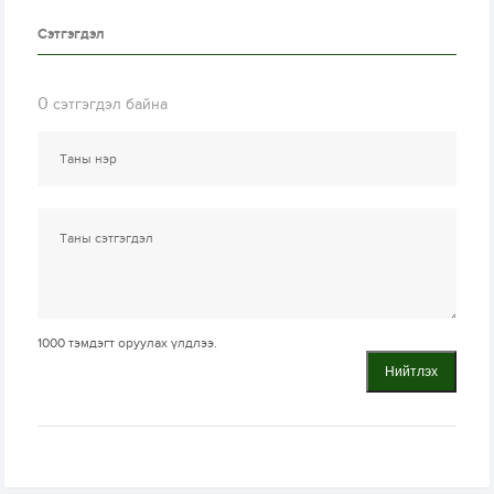
Сэтгэгдэл
0
сэтгэгдэл байна
1000
тэмдэгт оруулах үлдлээ.
Нийтлэх