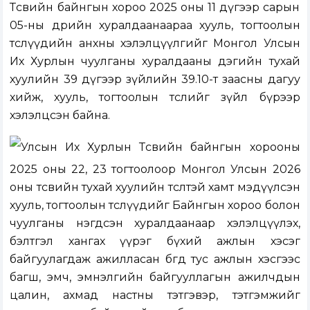
Төсвийн байнгын хороо 2025 оны 11 дүгээр сарын
05-ны өдрийн хуралдаанаараа хууль, тогтоолын
төслүүдийн анхны хэлэлцүүлгийг Монгол Улсын
Их Хурлын чуулганы хуралдааны дэгийн тухай
хуулийн 39 дүгээр зүйлийн 39.10-т заасны дагуу
хийж, хууль, тогтоолын төслийг зүйл бүрээр
хэлэлцсэн байна.
Улсын Их Хурлын Төсвийн байнгын хорооны
2025 оны 22, 23 тогтоолоор Монгол Улсын 2026
оны төсвийн тухай хуулийн төсөлтэй хамт мэдүүлсэн
хууль, тогтоолын төслүүдийг Байнгын хороо болон
чуулганы нэгдсэн хуралдаанаар хэлэлцүүлэх,
бэлтгэл хангах үүрэг бүхий ажлын хэсэг
байгуулагдаж ажилласан бөгөөд тус ажлын хэсгээс
багш, эмч, эмнэлгийн байгууллагын ажилчдын
цалин, ахмад настны тэтгэвэр, тэтгэмжийг