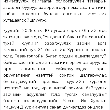
нэмэгдүүлж байгаатай холбогдуулан татварын
зардлыг бууруулах зорилгоор нэмэгдсэн өртгийн
албан татварын буцаан олголтын хэрэгжих
хугацааг хойшлуулж,
хуулийг 2026 оны 10 дугаар сарын 01-ний өдрөөс
эхлэн дагаж мөрдөх, "Үндэсний баялгийн сангийн
тухай хуулийг хэрэгжүүлэх зарим арга
хэмжээний тухай" Улсын Их Хурлын тогтоолын
төсөлд Тавантолгойн бүлэг ордын ашиглагдаагүй
байгаа хэсгийг эдийн засгийн эргэлтэд оруулах,
орд ашиглалтыг сайжруулахдаа хөрөнгө
оруулагчийг нээлттэй сонгон шалгаруулах,
бүтээгдэхүүний арилжааг хуулийн хүрээнд
нээлттэй ил тод, үр ашигтай зохион байгуулах
зарчмын асуудлыг төсөлд тусгах саналуудыг
бэлтгэн хэлэлцүүлснийг Улсын Их Хурлын
гишүүн Д.Үүрийнтуяа санал, дүгнэлтдээ онцлов.