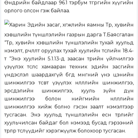
Өнөөдрийн байдлаар 96.1 тэрбум төгрөгийн хүүгийн
орлого олсон гэж байлаа.
Харин Эдийн засаг, хөгжлийн яамны Төр, хувийн
хэвшлийн түншлэлийн газрын дарга Т.Баясгалан
“Төр, хувийн хэвшлийн түншлэлийн тухай хуульд
нэмэлт, өөрчлөлт оруулах тухай хуулийн төслийн 18.4-
т “Энэ хуулийн 5.1.13-д заасан төрийн үйлчилгээ
үзүүлэх төслөөс хамааран техник эдийн засгийн
үндэслэл шаардахгүй бөгөөд мөнгөний үнэ цэнийн
шинжилгээ төсөвт үзүүлэх нөлөөллийн шинжилгээ,
эрсдэлийн шинжилгээ, хууль зүйн дүн
шинжилгээ болон нийгмийн нөлөөллийн
шинжилгээ хийж болно гэсэн заалт нэмэлтээр
тусгасан. Энэ хуульд түншлэлийн есөн төрлийг
хуульчилсан байдаг бол нэмээд бусад гэрээний
төрлөөр төслүүдийг хэрэгжүүлж болохоор тусгасан.