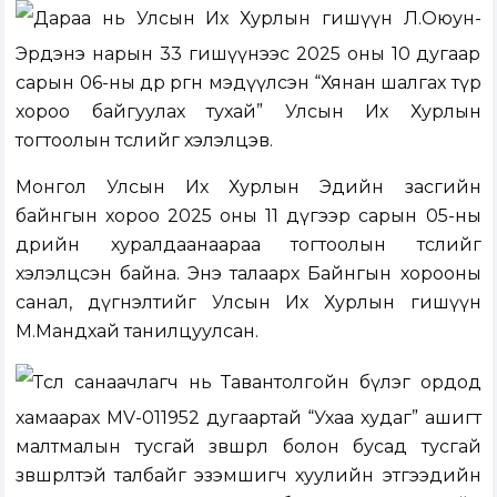
Дараа нь Улсын Их Хурлын гишүүн Л.Оюун-
Эрдэнэ нарын 33 гишүүнээс 2025 оны 10 дугаар
сарын 06-ны өдөр өргөн мэдүүлсэн “Хянан шалгах түр
хороо байгуулах тухай” Улсын Их Хурлын
тогтоолын төслийг хэлэлцэв.
Монгол Улсын Их Хурлын Эдийн засгийн
байнгын хороо 2025 оны 11 дүгээр сарын 05-ны
өдрийн хуралдаанаараа тогтоолын төслийг
хэлэлцсэн байна. Энэ талаарх Байнгын хорооны
санал, дүгнэлтийг Улсын Их Хурлын гишүүн
М.Мандхай танилцуулсан.
Төсөл санаачлагч нь Тавантолгойн бүлэг ордод
хамаарах MV-011952 дугаартай “Ухаа худаг” ашигт
малтмалын тусгай зөвшөөрөл болон бусад тусгай
зөвшөөрөлтэй талбайг эзэмшигч хуулийн этгээдийн