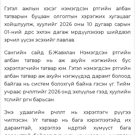
Гэтэл ажлын хэсэг нэмэгдсэн өртгийн албан
татварын буцаан олголтын хэрэгжих хугацааг
хойшлуулж, хуулийг 2026 оны 10 дугаар сарын
01-ний өдрөөс эхлэн дагаж мөрдүүлэхээр шийдвэл
зөрчил үүсэх эсэхийг лавлав.
Сангийн сайд Б.Жавхлан Нэмэгдсэн өртгийн
албан татвар нь аж ахуйн нэгжийнх бус
хэрэглэгчийн татвар юм. Гэтэл нэмэгдсэн өртгийн
албан татвар аж ахуйн нэгжүүдэд дарамт болоод
байгаа нь систем болохгүй байна гэсэн үг. Тийм
учраас өөрчлөлтийг 2026 онд эхлүүлье гээд хуулийн
төслийг өргөн барьсан.
Энэ удаагийн өөрчлөлт нь хэрэглэгч рүүгээ
чиглэсэн. Уг татвар нь бага хэрэглээтэйд их
дарамттай, хэрэглээ өндөртэй хүмүүст бага