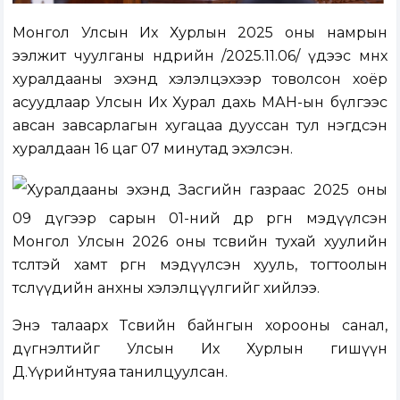
Монгол Улсын Их Хурлын 2025 оны намрын
ээлжит чуулганы өнөөдрийн /2025.11.06/ үдээс өмнөх
хуралдааны эхэнд хэлэлцэхээр товолсон хоёр
асуудлаар Улсын Их Хурал дахь МАН-ын бүлгээс
авсан завсарлагын хугацаа дууссан тул нэгдсэн
хуралдаан 16 цаг 07 минутад эхэлсэн.
Хуралдааны эхэнд Засгийн газраас 2025 оны
09 дүгээр сарын 01-ний өдөр өргөн мэдүүлсэн
Монгол Улсын 2026 оны төсвийн тухай хуулийн
төсөлтэй хамт өргөн мэдүүлсэн хууль, тогтоолын
төслүүдийн анхны хэлэлцүүлгийг хийлээ.
Энэ талаарх Төсвийн байнгын хорооны санал,
дүгнэлтийг Улсын Их Хурлын гишүүн
Д.Үүрийнтуяа танилцуулсан.