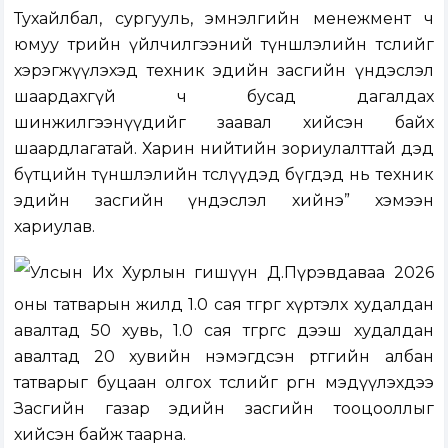
Тухайлбал, сургууль, эмнэлгийн менежмент ч
юмуу төрийн үйлчилгээний түншлэлийн төслийг
хэрэгжүүлэхэд техник эдийн засгийн үндэслэл
шаардахгүй ч бусад дагалдах
шинжилгээнүүдийг заавал хийсэн байх
шаардлагатай. Харин нийтийн зориулалттай дэд
бүтцийн түншлэлийн төслүүдэд бүгдэд нь техник
эдийн засгийн үндэслэл хийнэ” хэмээн
хариулав.
Улсын Их Хурлын гишүүн Д.Пүрэвдаваа 2026
оны татварын жилд 1.0 сая төгрөг хүртэлх худалдан
авалтад 50 хувь, 1.0 сая төгрөгөөс дээш худалдан
авалтад 20 хувийн нэмэгдсэн өртгийн албан
татварыг буцаан олгох төслийг өргөн мэдүүлэхдээ
Засгийн газар эдийн засгийн тооцооллыг
хийсэн байж таарна.