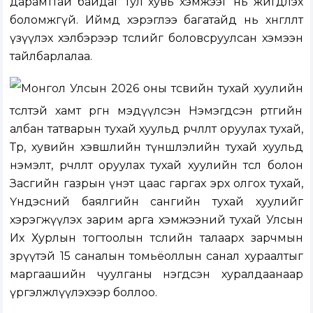
дарамттай байдаг тул хувь хэмжээг нь жигдлэх
боломжгүй. Иймд хэрэглээ багатайд нь хөнгөлөлт
үзүүлэх хэлбэрээр төслийг боловсруулсан хэмээн
тайлбарлалаа.
Монгол Улсын 2026 оны төсвийн тухай хуулийн
төсөлтэй хамт өргөн мэдүүлсэн Нэмэгдсэн өртгийн
албан татварын тухай хуульд өөрчлөлт оруулах тухай,
Төр, хувийн хэвшлийн түншлэлийн тухай хуульд
нэмэлт, өөрчлөлт оруулах тухай хуулийн төсөл болон
Засгийн газрын үнэт цаас гаргах эрх олгох тухай,
Үндэсний баялгийн сангийн тухай хуулийг
хэрэгжүүлэх зарим арга хэмжээний тухай Улсын
Их Хурлын тогтоолын төслийн талаарх зарчмын
зөрүүтэй 15 саналын томьёоллын санал хураалтыг
маргаашийн чуулганы нэгдсэн хуралдаанаар
үргэлжлүүлэхээр боллоо.