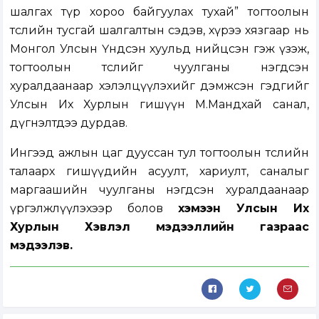
шалгах түр хороо байгуулах тухай” тогтоолын
төслийн тусгай шалгалтын сэдэв, хүрээ хязгаар нь
Монгол Улсын Үндсэн хуульд нийцсэн гэж үзэж,
тогтоолын төслийг чуулганы нэгдсэн
хуралдаанаар хэлэлцүүлэхийг дэмжсэн гэдгийг
Улсын Их Хурлын гишүүн М.Мандхай санал,
дүгнэлтдээ дурдав.
Ингээд ажлын цаг дууссан тул тогтоолын төслийн
талаарх гишүүдийн асуулт, хариулт, саналыг
маргаашийн чуулганы нэгдсэн хуралдаанаар
үргэлжлүүлэхээр болов
хэмээн Улсын Их
Хурлын Хэвлэл мэдээллийн газраас
мэдээлэв.