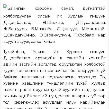
Байнгын хорооны санал, дүгнэлттэй
холбогдуулан Улсын Их Хурлын гишүүн
Д.Цогтбаатар, Ө.Шижир, Д.Пүрэвдаваа,
Ж.Батсуурь, Б.Мөнхсоёл, С.Цэнгүүн, М.Мандхай,
Ц.Сандаг-Очир, О.Саранчулуун, Г.Хосбаяр нар
асуулт асууж, санал хэлэв.
Тухайлбал, Улсын Их Хурлын гишүүн
Д.Цогтбаатар Ирээдүйн өв сангийн хөрөнгийг
эдийн засгийн эргэлтэд оруулахтай холбоотой
хууль, тогтоолын төсөл санаачлан боловсруулахгүй
байгаа шалтгааныг тодруулахын зэрэгцээ Төр,
хувийн хэвшлийн түншлэлийн тухай хуульд
нэмэлт, өөрчлөлт оруулах тухай хуулийн төсөлд туссан
техник эдийн засгийн үндэслэл шаардахгүйгээр
төсөл хэрэгжүүлэх асуудлыг илүү нарийвчлан
зохицуулах нь зүйтэй гэсэн саналыг хэлсэн.