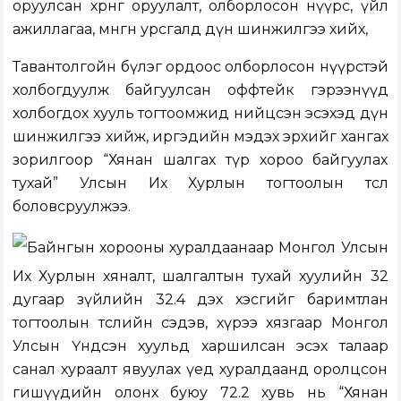
оруулсан хөрөнгө оруулалт, олборлосон нүүрс, үйл
ажиллагаа, мөнгөн урсгалд дүн шинжилгээ хийх,
Тавантолгойн бүлэг ордоос олборлосон нүүрстэй
холбогдуулж байгуулсан оффтейк гэрээнүүд
холбогдох хууль тогтоомжид нийцсэн эсэхэд дүн
шинжилгээ хийж, иргэдийн мэдэх эрхийг хангах
зорилгоор “Хянан шалгах түр хороо байгуулах
тухай” Улсын Их Хурлын тогтоолын төсөл
боловсруулжээ.
Байнгын хорооны хуралдаанаар Монгол Улсын
Их Хурлын хяналт, шалгалтын тухай хуулийн 32
дугаар зүйлийн 32.4 дэх хэсгийг баримтлан
тогтоолын төслийн сэдэв, хүрээ хязгаар Монгол
Улсын Үндсэн хуульд харшилсан эсэх талаар
санал хураалт явуулах үед хуралдаанд оролцсон
гишүүдийн олонх буюу 72.2 хувь нь “Хянан