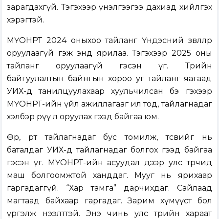
зарагдахгүй. Тэгэхээр үнэлгээгээ дахиад хийлгэх
хэрэгтэй.
МҮОНРТ 2024 оныхоо тайланг Үндэсний зөвлөлөөрөө
оруулаагүй гэж энд ярилаа. Тэгэхээр 2025 оны
тайланг оруулаагүй гэсэн үг. Төрийн
байгуулалтын байнгын хороо уг тайланг яагаад
УИХ-д танилцуулахаар хуульчилсан бэ гэхээр
МҮОНРТ-ийн үйл ажиллагааг ил тод, тайлагнадаг
хэлбэр рүү л оруулах гээд байгаа юм.
Өөрөө, өөртөө тайлагнадаг бус томилж, төсвийг нь
баталдаг УИХ-д тайлагнадаг болгох гээд байгаа
гэсэн үг. МҮОНРТ-ийн асуудал дээр улс төрчид
маш болгоомжтой ханддаг. Мууг нь ярихаар
гаргадаггүй. “Хар тамга” дарчихдаг. Сайлаад
магтаад байхаар гаргадаг. Зарим хүмүүст бол
үргэлж нээлттэй. Энэ чинь улс төрийн хараат