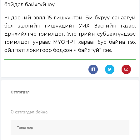
байдал байхгүй юу.
Үндэсний зөвлөл 15 гишүүнтэй. Би буруу санаагүй
бол зөвлөлийн гишүүдийг УИХ, Засгийн газар,
Ерөнхийлөгчөөс томилдог. Улс төрийн субъектүүдээс
томилдог учраас МҮОНРТ хараат бус байна гэх
ойлголт локигоор бодсон ч байхгүй" гэв.
Сэтгэгдэл
0
сэтгэгдэл байна