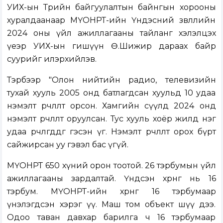
УИХ-ын Төрийн байгуулалтын байнгын хорооны
хуралдаанаар МҮОНРТ-ийн Үндэсний зөвлөлийн
2024 оны үйл ажиллагааны тайланг хэлэлцэх
үеэр УИХ-ын гишүүн Ө.Шижир дараах байр
суурийг илэрхийлэв.
Тэрбээр "Олон нийтийн радио, телевизийн
тухай хууль 2005 онд батлагдсан хуульд 10 удаа
нэмэлт өөрчлөлт орсон. Хамгийн сүүлд 2024 онд
нэмэлт өөрчлөлт оруулсан. Тус хууль хоёр жилд нэг
удаа өөрчлөгддөг гэсэн үг. Нэмэлт өөрчлөлт орох бүрт
сайжирсан уу гэвэл бас үгүй.
МҮОНРТ 650 хүний орон тоотой. 26 тэрбумын үйл
ажиллагааны зардалтай. Үндсэн хөрөнгө нь 16
тэрбум. МҮОНРТ-ийн хөрөнгө 16 тэрбумаар
үнэлэгдсэн хэрэг үү. Маш том объект шүү дээ.
Одоо таван давхар барилга ч 16 тэрбумаар