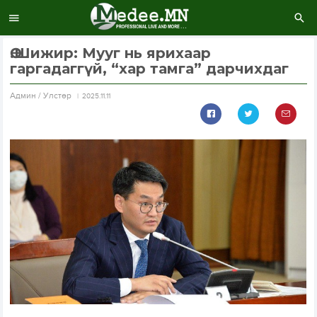
Ө.Шижир: Мууг нь ярихаар
гаргадаггүй, “хар тамга” дарчихдаг
Aдмин / Улстөр
2025.11.11