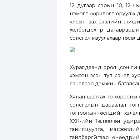
12 дугаар сарын 10, 12-н
нэмэлт өөрчлөлт оруулж дах
улсын зах зээлийн жишигт
холбогдох үр дагаврары
сонсгол явуулахаар төсөлд
Хуралдаанд оролцсон гишүү
хэмээн үзсэн тул санал х
саналаар дэмжин баталса
Хянан шалгах түр хорооны
сонсголын дараалал тогт
тогтоолын төслүүдийг хэлэ
ХХК-ийн Төлөөлөн удирда
танилцуулга, мэдээлли
тайлбаргүйгээр өнөөдрий