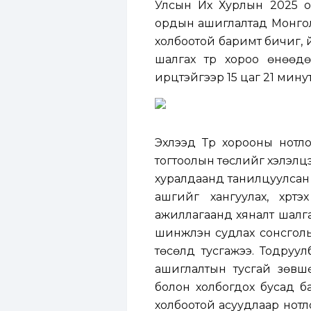
Улсын Их Хурлын 2025 он
ордын ашиглалтад Монгол 
холбоотой баримт бичиг, 
шалгах түр хороо өнөөдөр
ирцтэйгээр 15 цаг 21 минут
Эхлээд Түр хорооны нотл
тогтоолын төслийг хэлэлцэ
хуралдаанд танилцуулсан
ашгийг хангуулах, хүртэ
ажиллагаанд хяналт шалгал
шинжлэн судлах сонсголы
төсөлд тусгажээ. Тодруу
ашиглалтын тусгай зөвшө
болон холбогдох бусад б
холбоотой асуудлаар нотл