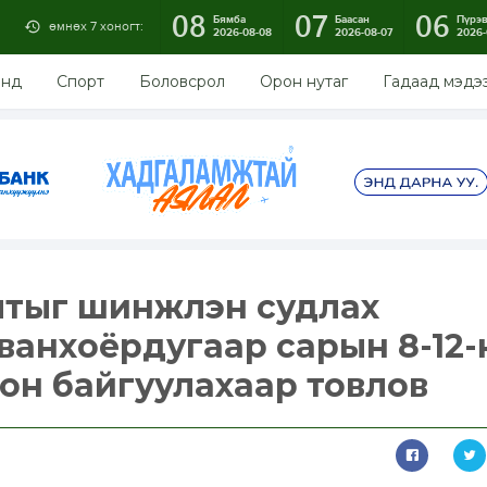
08
07
06
Бямба
Баасан
Пүрэ
өмнөх 7 хоногт:
2026-08-08
2026-08-07
2026-
энд
Спорт
Боловсрол
Орон нутаг
Гадаад мэдэ
мтыг шинжлэн судлах
ванхоёрдугаар сарын 8-12
ион байгуулахаар товлов