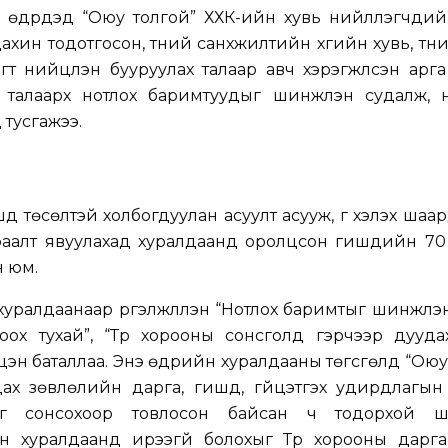
ы өдрүүдэд “Оюу толгой” ХХК-ийн хувь нийлүүлэгчдий
ин тодотгосон, түүний санхүүжилтийн хүүгийн хувь, түүн
 нийцүүлэн бууруулах талаар авч хэрэгжүүлсэн арг
н талаарх нотлох баримтуудыг шинжлэн судалж, н
 тусгажээ.
д төсөлтэй холбогдуулан асуулт асууж, үг хэлэх шаар
ураалт явуулахад хуралдаанд оролцсон гишүүдийн 7
н юм.
 хуралдаанаар үргэлжлүүлэн “Нотлох баримтыг шинжлэ
оох тухай”, “Түр хорооны сонсголд гэрчээр дууда
лцэн баталлаа. Энэ өдрийн хуралдааны төгсгөлд “Оюу
х зөвлөлийн дарга, гишүүд, гүйцэтгэх удирдлагын
йг сонсохоор товлосон байсан ч тодорхой ша
н хуралдаанд ирээгүй болохыг Түр хорооны дарга