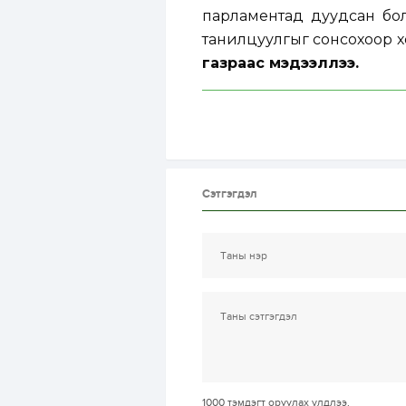
парламентад дуудсан бол
танилцуулгыг сонсохоор 
газраас мэдээллээ.
Сэтгэгдэл
1000
тэмдэгт оруулах үлдлээ.