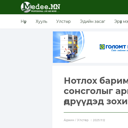
Нүүр
Хууль
Улстөр
Эдийн засаг
Эрүүл м
Нотлох бари
сонсголыг ар
өдрүүдэд зох
Aдмин / Улстөр
2025.11.12