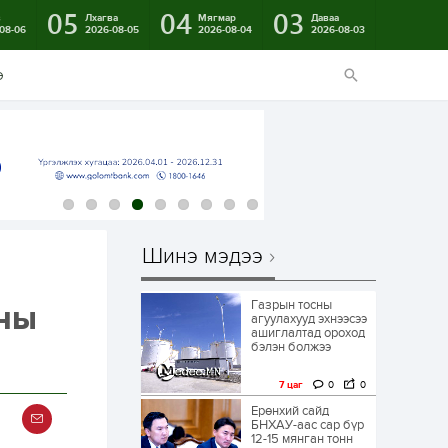
05
04
03
в
Лхагва
Мягмар
Даваа
08-06
2026-08-05
2026-08-04
2026-08-03
э
Шинэ мэдээ
Газрын тосны
-ны
агуулахууд эхнээсээ
ашиглалтад ороход
бэлэн болжээ
7 цаг
0
0
Ерөнхий сайд
БНХАУ-аас сар бүр
12-15 мянган тонн