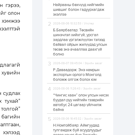
н гэрээ,
Найрааны бөхчүүд нийгмийн
Худалдагч
шившиг болон гадуурхагдаж
Н.Амарзаяа:
ийг олон
эхэллээ
Дэлгүүрийн 32
хуудастай өрийн
а хэмжээ
дэвтэр долоо хоногт
2026-08-06 10:32:53 / Улстөр
л дүүрдэг
ээлттэй
Б.Баярбаатар: Төсвийн
1 өдөр
0
0
шинэчлэл хийхгүй, урсгал
Б.Хулан дэлхийн
зардлаа үргэлжлүүлэн тэлээд
аварга боллоо
байвал ойрын жилүүдэд улсын
төсөв энэ ачааллаа даахгүй
болно
1 өдөр
0
0
2026-08-07 09:45:04 / Эдийн засаг
длагагүй
Р.Даваадорж: Энэ намрын
Р.Даваадорж: Энэ
0 хувийн
намрын экспортын
экспортын орлого Монголд
орлого Монголд
боломж олгож болох юм
боломж олгож болох
юм
2026-08-06 11:26:43 / Эдийн засаг
н судлах
1 өдөр
0
2
“Чингис хаан” олон улсын нисэх
буудал руу нийтийн тээврийн
х тухай”
Автомашины улсын
автобус 24 цагаар үйлчилж
дугаар сондгой
 толгой”
байна
тоогоор төгссөн бол
өнөөдөр шатахуун
 багийн
авна
2026-08-06 16:45:32 / Эдийн засаг
лтгаан,
Н.Номтойбаяр: Аймгуудад
1 өдөр
0
0
тулгамдаж буй асуудлуудыг
 хэлээд
Н.Номтойбаяр: