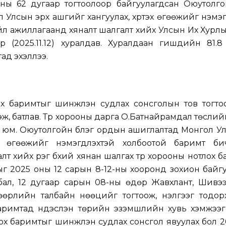
ы 62 дугаар тогтоолоор байгуулагдсан Оюутолгой
Улсын эрх ашгийг хангуулах, хүртэх өгөөжийг нэмэгд
үйл ажиллагаанд хяналт шалгалт хийх Улсын Их Хурл
 (2025.11.12) хуралдав. Хуралдаан гишүүдийн 81.
ад эхэллээ.
ох баримтыг шинжлэн судлах сонсголын тов тогтоо
ж, батлав. Түр хорооны дарга О.Батнайрамдал төслий
 юм. Оюутолгойн бүлэг ордын ашиглалтад Монгол У
х өгөөжийг нэмэгдүүлэхтэй холбоотой баримт бич
т хийх үүрэг бүхий хянан шалгах түр хорооны нотлох 
г 2025 оны 12 сарын 8-12-ны хооронд зохион байг
лбал, 12 дугаар сарын 08-ны өдөр Жавхлант, Шивэ
өрлийн талбайн нөөцийг тогтоож, үнэлгээг тодор
аримтад үндэслэн төрийн эзэмшлийн хувь хэмжээг 
ох баримтыг шинжлэн судлах сонсгол явуулах бол 