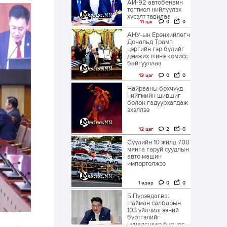
АИ-92 автобензин
тогтмол нийлүүлэх
хүсэлт тавилаа
11 цаг
0
0
АНУ-ын Ерөнхийлөгч
Дональд Трамп
цэргийн гэр бүлийг
дэмжих шинэ комисс
байгууллаа
12 цаг
0
0
Найрааны бөхчүүд
нийгмийн шившиг
болон гадуурхагдаж
эхэллээ
12 цаг
2
0
Сүүлийн 10 жилд 700
мянга гаруй суудлын
авто машин
импортолжээ
1 өдөр
0
0
Б.Пүрэвдагва:
Найман салбарын
103 үйлчилгээний
бүртгэлийг
цуцалснаар бизнес