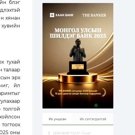
н бүлэг
эрхлэхэд таатай...
1 өдөр
1
0
үүлэхтэй
Долдугаар сард
ын хянан
709.503 зөрчил
бүртгэгджээ
8 хувийн
1 өдөр
0
0
Цалинтай ээжийн 50
мянган төгрөгийн
тэтгэмжийг 500
мянгад хүргэх
х тухай
өргөдөлд санал авч
эхэлжээ
н талаар
1 өдөр
2
0
лсын эрх
Б.Түмэн-Өлзий: Олон
улсад хуримтлуулсан
иг, үйл
мэдлэг, туршлагаа эх
орныхоо хөгжилд
баримтыг
зориулна
уулахаар
1 өдөр
0
0
э толгой
Алтны үнэ дөрвөн
улирал дараалан
хойлсон
өсөж байна
Их уншсан
Их сэтгэгдэлтэй
тогтоох
2025 оны
2026-08-08 11:32:31 / Спорт
1 өдөр
0
0