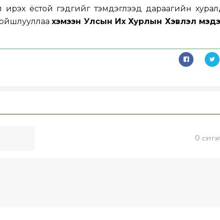
 ирэх ёстой гэдгийг тэмдэглээд дараагийн хурал
хойшлууллаа
хэмээн Улсын Их Хурлын Хэвлэл мэд
0
сэтгэ