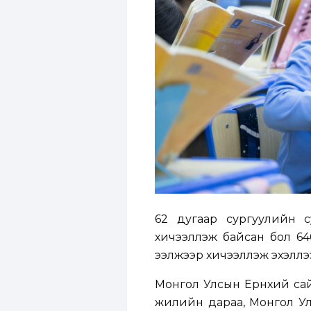
62 дугаар сургуулийн 
хичээллэж байсан бол 640
ээлжээр хичээллэж эхэллэ
Монгол Улсын Ерөнхий сай
жилийн дараа, Монгол Ул