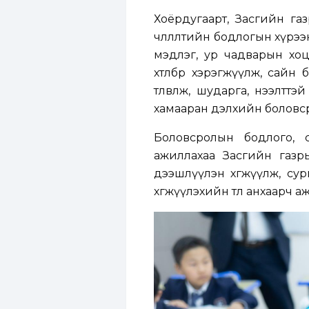
Хоёрдугаарт, Засгийн газ
чөлөөлөлтийн бодлогын хүр
мэдлэг, ур чадварын хоцр
хөтөлбөр хэрэгжүүлж, сай
төлөвлөж, шударга, нээлтт
хамааран дэлхийн боловс
Боловсролын бодлого, 
ажиллахаа Засгийн газр
дээшлүүлэн хөгжүүлж, су
хөгжүүлэхийн төлөө анхаарч 