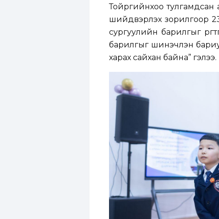
Тойргийнхоо тулгамдсан 
шийдвэрлэх зорилгоор 23,
сургуулийн барилгыг өргөтг
барилгыг шинэчлэн бариул
харах сайхан байна” гэлээ.