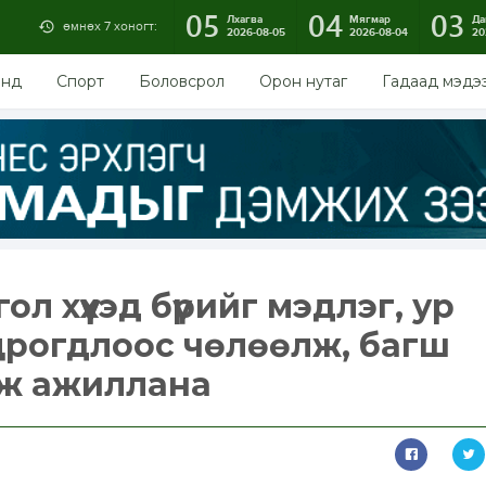
05
04
03
Лхагва
Мягмар
Да
өмнөх 7 хоногт:
2026-08-05
2026-08-04
20
энд
Спорт
Боловсрол
Орон нутаг
Гадаад мэдэ
ол хүүхэд бүрийг мэдлэг, ур
црогдлоос чөлөөлж, багш
ж ажиллана