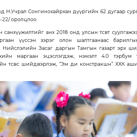
йд Н.Учрал Сонгинохайрхан дүүргийн 62 дугаар су
4-22/ оролцлоо.
ын санхүүжилтийг анх 2018 онд улсын төсөвт суулгажэ
ргаан үүссэн зэрэг олон шалтгаанаас барилг
. Нийслэлийн Засаг даргын Тамгын газарт эрх ши
ийн маргаан эцэслэгдэж, нэмэлт 4.0 тэрбум тө
н төсвөөс шийдвэрлэж, “Эм ди констракшн” ХХК аш