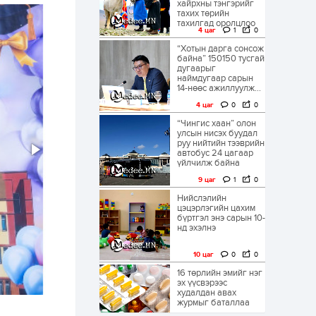
хайрхны тэнгэрийг
тахих төрийн
тахилгад оролцлоо
4 цаг
1
0
“Хотын дарга сонсож
байна” 150150 тусгай
дугаарыг
наймдугаар сарын
14-нөөс ажиллуулж...
4 цаг
0
0
“Чингис хаан” олон
улсын нисэх буудал
руу нийтийн тээврийн
автобус 24 цагаар
үйлчилж байна
9 цаг
1
0
Нийслэлийн
цэцэрлэгийн цахим
бүртгэл энэ сарын 10-
нд эхэлнэ
10 цаг
0
0
16 төрлийн эмийг нэг
эх үүсвэрээс
худалдан авах
журмыг баталлаа