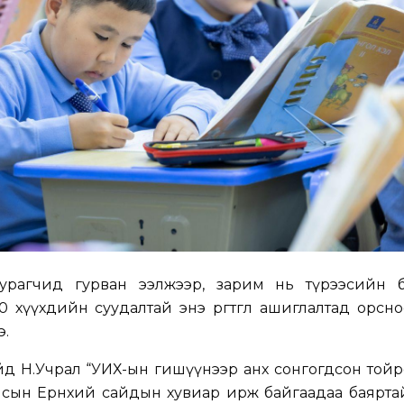
сурагчид гурван ээлжээр, зарим нь түрээсийн 
 хүүхдийн суудалтай энэ өргөтгөл ашиглалтад орсн
э.
д Н.Учрал “УИХ-ын гишүүнээр анх сонгогдсон тойр
сын Ерөнхий сайдын хувиар ирж байгаадаа баяртай