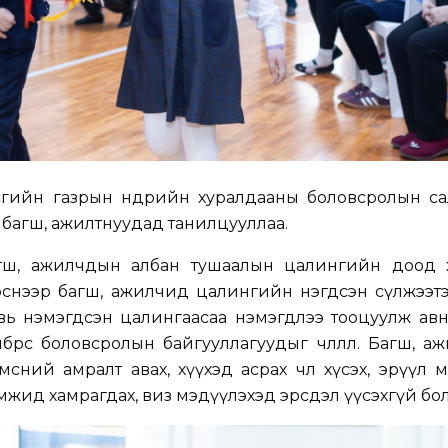
сгийн газрын өнөөдрийн хуралдааны боловсролын с
багш, ажилтнуудад танилцууллаа.
агш, ажилчдын албан тушаалын цалингийн доод 
эснээр багш, ажилчид цалингийн нэгдсэн сүлжээтэ
увь нэмэгдсэн цалингаасаа нэмэгдлээ тооцуулж ав
өрөөс боловсролын байгууллагуудыг чөлөөллөө. Багш, а
мсний амралт авах, хүүхэд асрах чөлөө хүсэх, эрүүл
амжид хамрагдах, виз мэдүүлэхэд эрсдэл үүсэхгүй бо