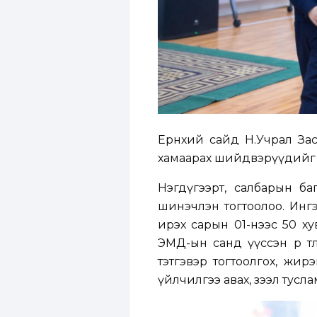
Ерөнхий сайд Н.Учрал За
хамаарах шийдвэрүүдийг 
Нэгдүгээрт, салбарын б
шинэчлэн тогтоолоо. Инг
ирэх сарын 01-нээс 50 х
ЭМД-ын санд үүссэн өр төлб
тэтгэвэр тогтоолгох, жирэ
үйлчилгээ авах, зээл тусл