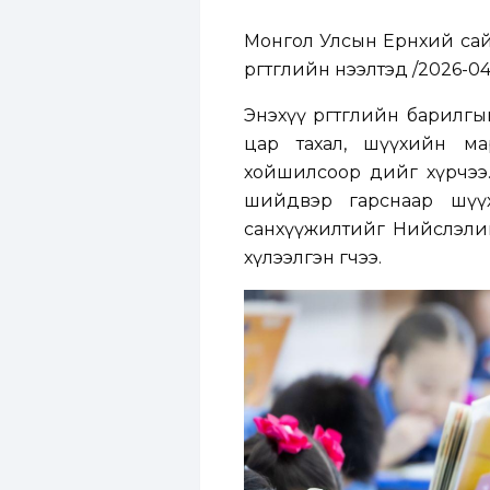
Монгол Улсын Ерөнхий са
өргөтгөлийн нээлтэд /2026-0
Энэхүү өргөтгөлийн барилг
цар тахал, шүүхийн ма
хойшилсоор өдийг хүрчээ
шийдвэр гарснаар шүүх
санхүүжилтийг Нийслэлий
хүлээлгэн өгчээ.