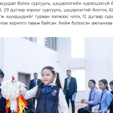
асуудал болох сургууль, цэцэрлэгийн хүрэлцээгүй
 29 дүгээр хороог сургууль, цэцэрлэгтэй болгох, 6
өж хүүхдүүдийг гурван ээлжээс чөлөөлөх, 12 дугаар су
ах зорилго тавьж байсан. Хийж бүтээсэн ажлынхаа