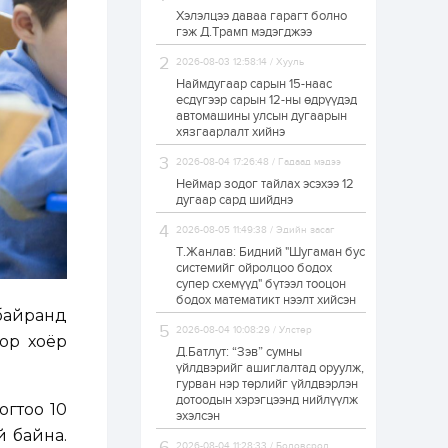
Хэлэлцээ даваа гарагт болно
ЗГ: Автобензин,
гэж Д.Трамп мэдэгджээ
дизель түлшний
онцгой албан
татварыг тэглэлээ
2026-08-03 12:58:14 / Хууль
Наймдугаар сарын 15-наас
есдүгээр сарын 12-ны өдрүүдэд
1 өдөр
2
0
автомашины улсын дугаарын
З.Мэндсайхан:
хязгаарлалт хийнэ
Хүнсний нөөцийг
бэлтгэх агуулах,
2026-08-04 17:26:48 / Гадаад мэдээ
зоорь бэлтгэх ААН-
үүдэд хөнгөлөлттэй
Неймар зодог тайлах эсэхээ 12
зээл олгоно
дугаар сард шийднэ
1 өдөр
1
0
2026-08-05 11:49:38 / Эдийн засаг
Европ дахь
монголчуудын
Т.Жанлав: Бидний "Шугаман бус
соёлын наадам
системийг ойролцоо бодох
боллоо
супер схемүүд" бүтээл тооцон
бодох математикт нээлт хийсэн
байранд
1 өдөр
2
0
2026-08-04 10:08:29 / Улстөр
Өнгөрсөн сард
оор хоёр
Д.Батлут: “Зэв” сумны
1,439.2 кг үнэт
металл худалдан
үйлдвэрийг ашиглалтад оруулж,
авчээ
гурван нэр төрлийг үйлдвэрлэн
дотоодын хэрэгцээнд нийлүүлж
огтоо 10
эхэлсэн
1 өдөр
0
0
 байна.
Б.Найдалаа: Энэ
2026-08-04 11:28:33 / Боловсрол