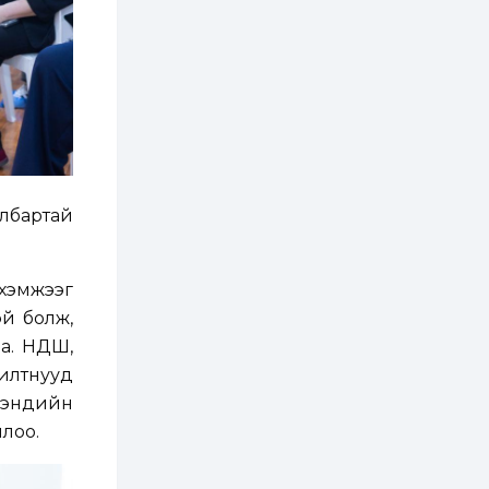
хэрэгжилт,
амлалтаас илүү
бодит үр дүн чухал
2 өдөр
0
0
Неймар зодог тайлах
эсэхээ 12 дугаар сард
шийднэ
2 өдөр
0
3
Нийслэлийн 30
албартай
дугаар сургуулийг 10
дугаар сарын 1-нд
ашиглалтад оруулна
хэмжээг
2 өдөр
0
0
й болж,
Морингийн давааны
замаас “Барилгын
на. НДШ,
хатуу хог хаягдал
дахин боловсруулах
жилтнууд
үйлдвэр” хүртэлх 1.5...
 мэндийн
2 өдөр
0
0
ллоо.
COP17 хурлын үеэр 5
дүүргийн 73
цэцэрлэг, 60
сургуульд