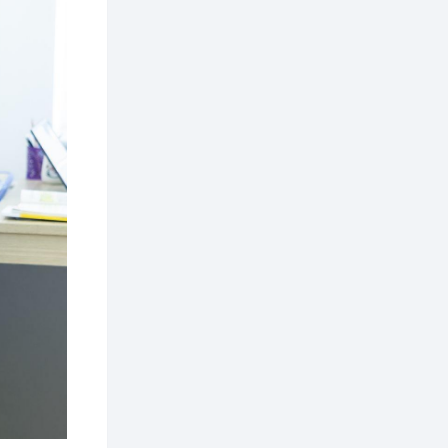
зохицуулалт хийнэ
2 өдөр
0
0
Б.Идэржавхлан:
Математик бол
амьдралд тулгарах
бүх арга ухааны
суурь ойлголт
2 өдөр
1
0
Бэлчээрийн 55 хувьд
ургамлын ургалт
сайн байна
2 өдөр
0
0
Наймдугаар сард
олгох нийгмийн
халамжийн тэтгэвэр,
тэтгэмж, хөнгөлөлт,
тусламжийн хуваарь
2 өдөр
0
0
Наймдугаар сард
270 мянга гаруй
тонн шатахуун
импортлохоор
баталгаажуулжээ