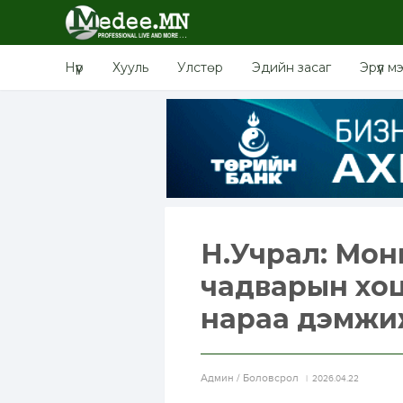
Нүүр
Хууль
Улстөр
Эдийн засаг
Эрүүл м
Н.Учрал: Монг
чадварын хо
нараа дэмжи
Aдмин / Боловсрол
2026.04.22