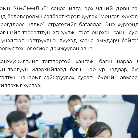
рын “ЧӨЛӨӨЛЬЕ” санаачилга, эрх чөлөөний дөрвөн зам
ээнд боловсролын салбарт хэрэгжүүлэх “Монгол хүүхэ
огдлоос чөлөөлье” стратегийг баталлаа. Энэ хүрээн
н багшийг тасралтгүй хөгжүүлж, гэрт ойрхон сайн су
эй үнэлгээг нэвтрүүлнэ. Хүүхэд хаана амьдарч байга
ролыг технологиор дамжуулан авна.
санхүүжилтийг тогтвортой хангаж, багш нараа
ын тэргүүн илэрхийлээд багш нар ур чадвар, бү
ргалтын чанарыг сайжруулах, сурагч бүрийн авьяа
ажиллахыг хүслээ.