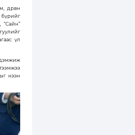
2 өдөр
0
0
, дөрвөн
АНУ 50 гаруй улсын
иргэдэд хамаарах
д бүрийг
визийн барьцаа
төлбөрийг 20 мянган
д “Сайн”
ам.доллар болгон
нэмэгдүүлжээ
ргуулийг
2 өдөр
1
0
агаас үл
Д.Батлут: “Зэв”
сумны үйлдвэрийг
ашиглалтад оруулж,
гурван нэр төрлийг
үйлдвэрлэн
 дэмжиж
дотоодын...
2 өдөр
3
1
тээмжээ
Согтуугаар тээврийн
сыг нээн
хэрэгсэл жолоодож
явсан 71 этгээдийг
илрүүлжээ
3 өдөр
0
0
Хэлэлцээ даваа
гарагт болно гэж
Д.Трамп мэдэгджээ
3 өдөр
1
0