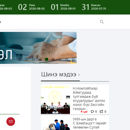
02
01
31
ваа
Ням
Бямба
Баасан
26-08-03
2026-08-02
2026-08-01
2026-07-31
э
Шинэ мэдээ
Н.Номтойбаяр:
Аймгуудад
тулгамдаж буй
асуудлуудыг долоо
хоног бүр Засгийн
газрын...
4 цаг
0
0
УИХ-ын дарга
С.Бямбацогт төрийг
төлөөлөн Сутай