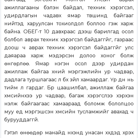
ажиллагааны бэлэн байдал, техник хэрэгсэл,
удирдлагын чадавх ямар түвшинд байгааг
нийтэд харуулсан тохиолдол боллоо гэж харж
байна. ОБЕГ-т 10 давхраас дээш барилгад осол
болбол аврах техник хэрэгсэл байдаггүйг, газраас
доош ч аврах техник хэрэгсэл байдаггүйг улс
даяараа харж мэдэрсэн долоо хоног болж
өнгөрлөө. Ямар нэгэн осол дээр удирдан
ажиллаж байгаа хүний мэргэжлийн ур чадвар,
дадлага туршлагаас л бүх зүйл хамаардаг. Үр дүн нь
тийм л гардаг. Бүр цаашилбал, ажиллаж байгаа
хүмүүсийнхээ ур чадвар, багаж хэрэгслээ хэрхэн
үнэлж байгаагаас хамаараад боломж бололцоо
муу үед мэргэшсэн хүмүүсийн тусламжийг авахад ч
бурууддаггүй.
Гэтэл өнөөдөр манайд нүхэнд унасан хүүхдэд хүрэх