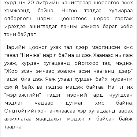
хурд нь 20 литрийн канистраар шороогоо зөөх
хэмжээнд байна. Нөгөө талдаа хувиараа
олборлогч нарын цооногоос шороо гаргаж
ирэхдээ ашигладаг ванны хэмжээ бараг хоёр
тонн байдаг.
Нарийн цооног ухах тал дээр мэргэшсэн хүмүүс
гэвэл "Нинжа" нар л байна шүү дээ. Хаанаас нь яаж
ухаж, хурдан хугацаанд ойртохоо тэд мэднэ.
"Жор үзсэн эмчээс зовлон үзсэн чавганц дээр"
гэдэг биз дээ. Яаж ухвал хурдан байх, нуранги
үүсэхгүй байх вэ гэдгээ мэдэж байгаа. Нэг л их
"мэргэжлийн" гэдэг нэрний ард нуугдсан
мэдлэг чадвар дутмаг хүмүүс байна.
Онцгойгийнхон анхнаасаа хэр хугацаанд аврах
ажиллагаа явагдахыг мэдэж л байсан байж
таарна.