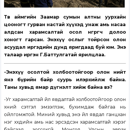
Төв аймгийн Заамар сумын алтны уурхайн
цооногт гурван настай хүүхэд унаж амь насаа
алдсан харамсалтай осол өнгөрөгч долоо
хоногт гарсан. Энэхүү ослыг тойрсон олон
асуудал иргэдийн дунд яригдаад буй юм. Энэ
талаар иргэн Г.Баттулгатай ярилцлаа.
-Энэхүү осолтой холбоотойгоор олон нийт
янз бүрийн байр суурь илэрхийлж байна.
Таны хувьд ямар дүгнэлт хийж байна вэ?
-Уг харамсалтай үйл явдалтай холбоотойгоор олон
хүний сэтгэл эмзэглэж, бухимдаж байгаа нь
ойлгомжтой. Миний хувьд энэ үйл явдал ганцхан
нэг хүүхдийн амь нас эрсэдсэн харамсалтай хэрэг
байгаад зогсохгүй Монгол Улсын аврах