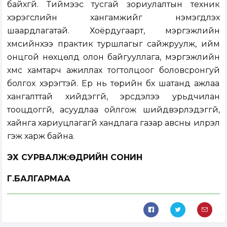
байхгүй. Тиймээс тусгай зориулалтын техник
хэрэгслийн хангамжийг нэмэгдүүлэх
шаардлагатай. Хоёрдугаарт, мэргэжлийн
хүмүүсийнхээ практик туршлагыг сайжруулж, ийм
онцгой нөхцөлд олон байгууллага, мэргэжлийн
хүмүүс хамтарч ажиллах тогтолцоог боловсронгуй
болгох хэрэгтэй. Ер нь төрийн бүх шатанд ажлаа
хангалттай хийдэггүй, эрсдэлээ урьдчилан
тооцдоггүй, асуудлаа ойлгож шийдвэрлэдэггүй,
хайнга хариуцлагагүй хандлага газар авсны илрэл
гэж харж байна.
ЭХ СУРВАЛЖ:ӨДРИЙН СОНИН
Г.БАЛГАРМАА