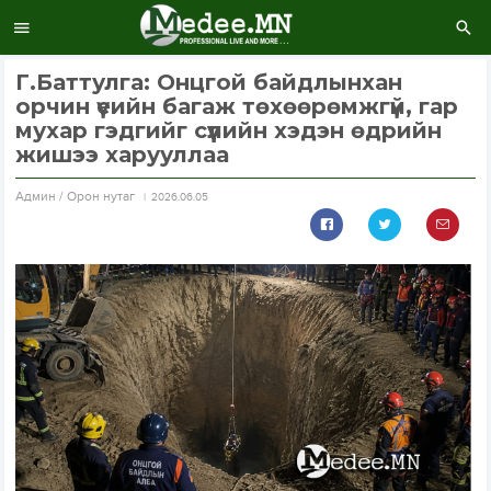
Г.Баттулга: Онцгой байдлынхан
орчин үеийн багаж төхөөрөмжгүй, гар
мухар гэдгийг сүүлийн хэдэн өдрийн
жишээ харууллаа
Aдмин / Орон нутаг
2026.06.05