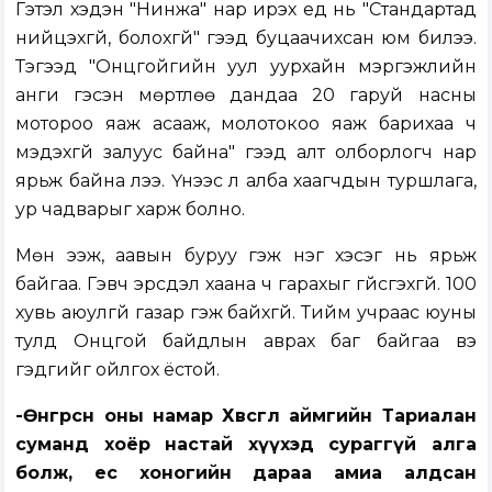
Гэтэл хэдэн "Нинжа" нар ирэх үед нь "Стандартад
нийцэхгүй, болохгүй" гээд буцаачихсан юм билээ.
Тэгээд "Онцгойгийн уул уурхайн мэргэжлийн
анги гэсэн мөртлөө дандаа 20 гаруй насны
мотороо яаж асааж, молотокоо яаж барихаа ч
мэдэхгүй залуус байна" гээд алт олборлогч нар
ярьж байна лээ. Үүнээс л алба хаагчдын туршлага,
ур чадварыг харж болно.
Мөн ээж, аавын буруу гэж нэг хэсэг нь ярьж
байгаа. Гэвч эрсдэл хаана ч гарахыг үгүйсгэхгүй. 100
хувь аюулгүй газар гэж байхгүй. Тийм учраас юуны
тулд Онцгой байдлын аврах баг байгаа вэ
гэдгийг ойлгох ёстой.
-Өнгөрсөн оны намар Хөвсгөл аймгийн Тариалан
суманд хоёр настай хүүхэд сураггүй алга
болж, ес хоногийн дараа амиа алдсан