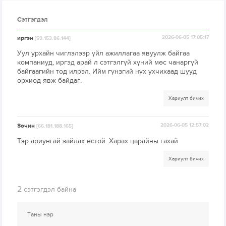
Сэтгэгдэл
иргэн
2026-06-05 17:05:17
[59.153.86.144]
Уул урхайн чиглэлээр үйл ажиллагаа явуулж байгаа
компаниуд, иргэд арай л сэтгэлгүй хүний мөс чанаргүй
байгаагийн тод илрэл. Ийм гүнзгий нүх ухчихаад шууд
орхиод явж байдаг.
Хариулт бичих
Зочин
2026-06-05 12:57:02
[66.181.188.165]
Тэр ариунгай зайлах ёстой. Харах царайны гахай
Хариулт бичих
2
сэтгэгдэл байна