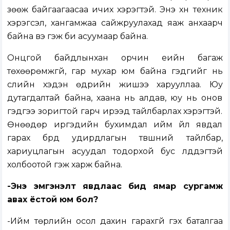
зөөж байгаагаасаа ичих хэрэгтэй. Энэ хүн техник
хэрэгсэл, хангамжаа сайжруулахад яаж анхаарч
байна вэ гэж би асуумаар байна.
Онцгой байдлынхан орчин үеийн багаж
төхөөрөмжгүй, гар мухар юм байна гэдгийг нь
сүүлийн хэдэн өдрийн жишээ харууллаа. Юу
дутагдалтай байна, хаана нь алдав, юу нь онов
гэдгээ зоригтой гарч ирээд тайлбарлах хэрэгтэй.
Өнөөдөр иргэдийн бухимдал ийм үйл явдал
гарах бүрд удирдлагын түвшний тайлбар,
хариуцлагын асуудал тодорхой бус үлддэгтэй
холбоотой гэж харж байна.
-Энэ эмгэнэлт явдлаас бид ямар сургамж
авах ёстой юм бол?
-Ийм төрлийн осол дахин гарахгүй гэх баталгаа