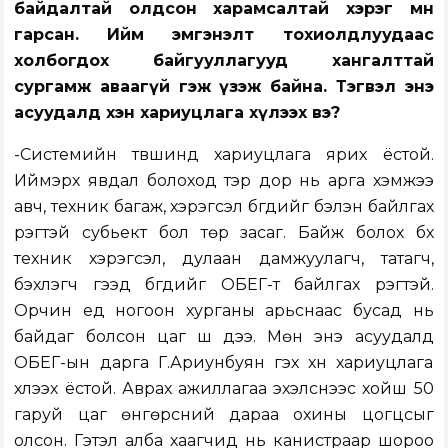
байдалтай олдсон харамсалтай хэрэг мөн
гарсан. Ийм эмгэнэлт тохиолдлуудаас
холбогдох байгууллагууд хангалттай
сургамж аваагүй гэж үзэж байна. Тэгвэл энэ
асуудалд хэн хариуцлага хүлээх вэ?
-Системийн түвшинд хариуцлага ярих ёстой.
Иймэрхүү явдал болоход тэр дор нь арга хэмжээ
авч, техник багаж, хэрэгсэл бүгдийг бэлэн байлгах
үүрэгтэй субьект бол төр засаг. Байж болох бүх
техник хэрэгсэл, дулаан дамжуулагч, татагч,
бэхлэгч гээд бүгдийг ОБЕГ-т байлгах үүрэгтэй.
Орчин үед ногоон хурганы арьснаас бусад нь
байдаг болсон цаг шүү дээ. Мөн энэ асуудалд
ОБЕГ-ын дарга Г.Ариунбуян гэх хүн хариуцлага
хүлээх ёстой. Аврах ажиллагаа эхэлснээс хойш 50
гаруй цаг өнгөрсний дараа охины цогцсыг
олсон. Гэтэл алба хаагчид нь канистраар шороо