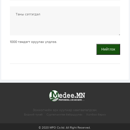
1000
тэмдэгт оруулах үлдлээ.
Нийтлэх
Зохиогчийн эрх хуулиар хамгаалагдсан.
Бидний тухай
Сурталчилгаа байршуулах
Холбоо барих
© 2020 MPO Co.ltd. All Right Reserved.