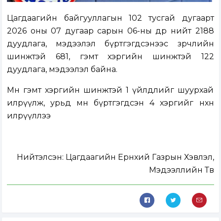
Цагдаагийн байгууллагын 102 тусгай дугаарт
2026 оны 07 дугаар сарын 06-ны өдөр нийт 2188
дуудлага, мэдээлэл бүртгэгдсэнээс зөрчлийн
шинжтэй 681, гэмт хэргийн шинжтэй 122
дуудлага, мэдээлэл байна.
Мөн гэмт хэргийн шинжтэй 1 үйлдлийг шуурхай
илрүүлж, урьд өмнө бүртгэгдсэн 4 хэргийг нөхөн
илрүүллээ
Нийтэлсэн:
Цагдаагийн Ерөнхий Газрын Хэвлэл,
Мэдээллийн Төв