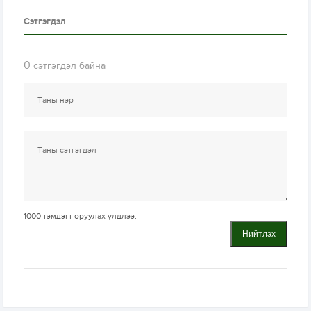
Сэтгэгдэл
0
сэтгэгдэл байна
1000
тэмдэгт оруулах үлдлээ.
Нийтлэх