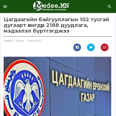
Цагдаагийн байгууллагын 102 тусгай
дугаарт өчигдөр 2188 дуудлага,
мэдээлэл бүртгэгджээ
Aдмин / Хууль
2026.07.07