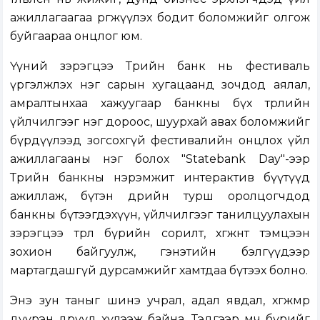
ажиллагаагаа өргөжүүлэх бодит боломжийг олгож
буйгаараа онцлог юм.
Үүний зэрэгцээ Төрийн банк нь фестиваль
үргэлжлэх нэг сарын хугацаанд зочдод аялал,
амралтынхаа хажуугаар банкны бүх төрлийн
үйлчилгээг нэг дороос, шуурхай авах боломжийг
бүрдүүлээд зогсохгүй фестивалийн онцлох үйл
ажиллагааны нэг болох "Statebank Day"-ээр
Төрийн банкны нэрэмжит интерактив бүүтүүд
ажиллаж, бүтэн өдрийн турш оролцогчдод
банкны бүтээгдэхүүн, үйлчилгээг танилцуулахын
зэрэгцээ төрөл бүрийн сорилт, хөгжөөнт тэмцээн
зохион байгуулж, гэнэтийн бэлгүүдээр
мартагдашгүй дурсамжийг хамтдаа бүтээх болно.
Энэ зун таныг шинэ учрал, адал явдал, хөгжмөөр
дүүрэн өдрүүд хүлээж байна. Тэдгээр мөч бүрийг