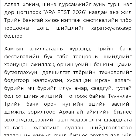
Аялал, хөгжим, шинэ дурсамжийг зуны турш нэг
дор цогцлоох “ARA FEST 2026” наадам энэ жил
Төрийн банктай хүчээ нэгтгэж, фестивалийн төлбөр
тооцооны цогц шийдлийг хэрэгжүүлэхээр
боллоо.
Хамтын ажиллагааны хүрээнд Төрийн банк
фестивалийн бүх төлбөр тооцооны шийдлийг
хариуцан ажиллаж, орчин үеийн банкны цахим
бүтээгдэхүүн, дэвшилтэт төлбөрийн технологийг
бодитоор нэвтрүүлэн, хүрэлцэн ирсэн аялагч
бүрийн мөч бүрийг илүү амар, саадгүй, тухтай
болгох шинэ жишгийг тогтоож байна. Түүнчлэн
Төрийн банк орон нутгийн эдийн засгийг
дэмжих зорилгоор Архангай аймгийн бизнес
эрхлэгчдэд зээлийн зөвлөгөө мэдээлэл өгч, шаардлага
хангасан хүсэлтийг судлан шийдвэрлэхээр
төлөвлөсөн нь жижиг, дунд бизнес эрхлэгчдэд үйл