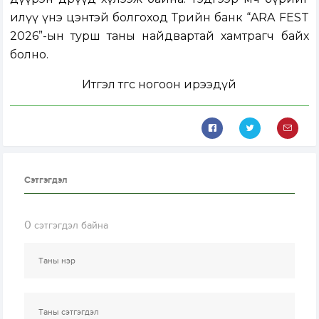
илүү үнэ цэнтэй болгоход Төрийн банк “ARA FEST
2026”-ын турш таны найдвартай хамтрагч байх
болно.
Итгэл төгс ногоон ирээдүй
Сэтгэгдэл
0
сэтгэгдэл байна