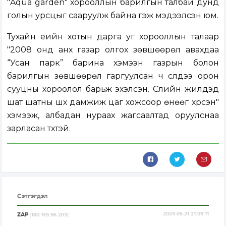
"Aqua garden" хорооллын барилгын талбай дунд
голын урсцыг сааруулж байна гэж мэдээлсэн юм.
Тухайн үеийн хотын дарга уг хорооллын талаар
"2008 онд анх газар олгох зөвшөөрөл авахдаа
“Усан парк” барина хэмээн газрын болон
барилгын зөвшөөрөл гаргуулсан ч сүүлдээ орон
сууцны хороолол барьж эхэлсэн. Сүүлийн жилүүдэд
шат шатны шүүх дамжиж цаг хожсоор өнөөг хүрсэн"
хэмээж, албадан нураах жагсаалтад оруулснаа
зарла
сан түүхтэй.
Сэтгэгдэл
ZAP
2024-05-21 21:09:11
[180.149.96.203]