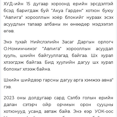
ХУД-ийн 15 дугаар хороонд үерийн эрсдэлтэй
бүсэд баригдаж буй "Акуа Гарден" хотхон буюу
"Авлига" хорооллын хоёр блокийг нураах эсэх
асуудлын талаар албаны хүн өнөөдөр мэдээлэл
өгөв.
Энэ тухай Нийслэлийн Засаг Даргын орлогч
О.Номинчимэг "Авлига" хорооллын асуудал
хууль, шүүхийн байгууллагад байгаа. Шүүх хурал
хүлээгдэж байгаа. Бид хуулийн дагуу шүүх хурал
болохыг хүлээж байна.
Шүүхийн шийдвэр гарсны дагуу арга хэмжээ авна"
гэв.
2023 оны долдугаар сард Сэлбэ голын үерийн
далан сэтэрч ойр орчмын орон сууцны
хотхонууд усанд автаж байв. Энэ үеэр УОК-оос