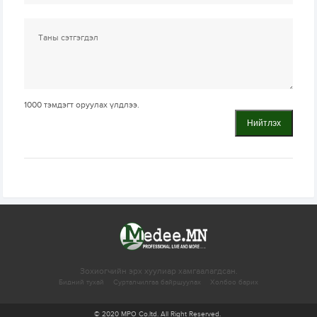
1000
тэмдэгт оруулах үлдлээ.
Нийтлэх
Зохиогчийн эрх хуулиар хамгаалагдсан.
Бидний тухай
Сурталчилгаа байршуулах
Холбоо барих
© 2020 MPO Co.ltd. All Right Reserved.