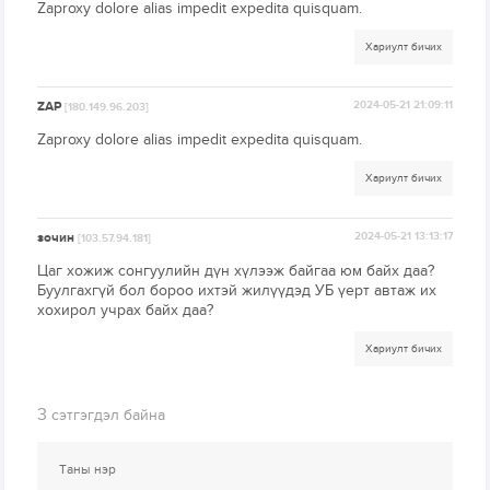
Zaproxy dolore alias impedit expedita quisquam.
Хариулт бичих
ZAP
2024-05-21 21:09:11
[180.149.96.203]
Zaproxy dolore alias impedit expedita quisquam.
Хариулт бичих
зочин
2024-05-21 13:13:17
[103.57.94.181]
Цаг хожиж сонгуулийн дүн хүлээж байгаа юм байх даа?
Буулгахгүй бол бороо ихтэй жилүүдэд УБ үерт автаж их
хохирол учрах байх даа?
Хариулт бичих
3
сэтгэгдэл байна