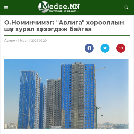
О.Номинчимэг: "Авлига" хорооллын
шүүх хурал хүлээгдэж байгаа
Aдмин / Нүүр
2024.05.20