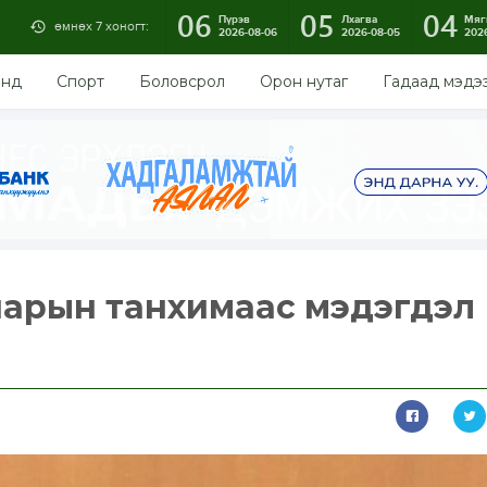
06
05
04
Пүрэв
Лхагва
Мяг
өмнөх 7 хоногт:
2026-08-06
2026-08-05
202
энд
Спорт
Боловсрол
Орон нутаг
Гадаад мэдэ
нарын танхимаас мэдэгдэл