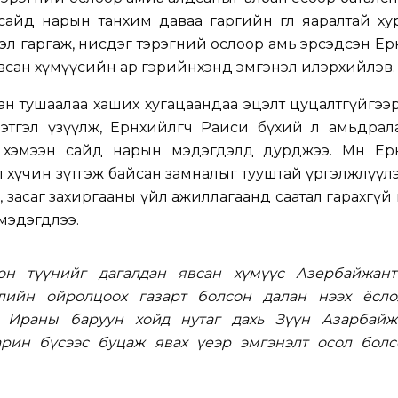
айд нарын танхим даваа гаргийн өглөө яаралтай ху
л гаргаж, нисдэг тэрэгний ослоор амь эрсэдсэн Ерө
всан хүмүүсийн ар гэрийнхэнд эмгэнэл илэрхийлэв.
бан тушаалаа хаших хугацаандаа эцэлт цуцалтгүйгээ
дэтгэл үзүүлж, Ерөнхийлөгч Раиси бүхий л амьдра
аа хэмээн сайд нарын мэдэгдэлд дурджээ. Мөн Ерө
өө хүчин зүтгэж байсан замналыг тууштай үргэлжлүүл
, засаг захиргааны үйл ажиллагаанд саатал гарахгүй
мэдэгдлээ.
он түүнийг дагалдан явсан хүмүүс Азербайжант
лийн ойролцоох газарт болсон далан нээх ёсло
 Ираны баруун хойд нутаг дахь Зүүн Азарбайж
рин бүсээс буцаж явах үеэр эмгэнэлт осол болс