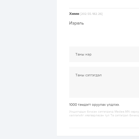
Хммм
[202.55.182.26]
Израль
1000
тэмдэгт оруулах үлдлээ.
Уншигчдын бичсэн сэтгэгдэлд Medee.MN хариуц
хэллэгийг хязгаарласан тул Та сэтгэгдэл бичих