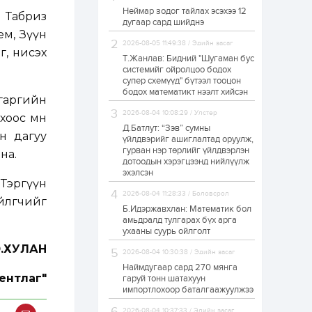
Неймар зодог тайлах эсэхээ 12
Н.Номтойбаяр:
 Табриз
дугаар сард шийднэ
Аймгуудад
ем, Зүүн
тулгамдаж буй
асуудлуудыг долоо
2026-08-05 11:49:38 / Эдийн засаг
г, нисэх
хоног бүр Засгийн
Т.Жанлав: Бидний "Шугаман бус
газрын...
системийг ойролцоо бодох
1 өдөр
0
0
супер схемүүд" бүтээл тооцон
УИХ-ын дарга
бодох математикт нээлт хийсэн
С.Бямбацогт төрийг
 гаргийн
төлөөлөн Сутай
2026-08-04 10:08:29 / Улстөр
оос өмнө
хайрхны тэнгэрийг
тахих төрийн
Д.Батлут: “Зэв” сумны
н дагуу
тахилгад оролцлоо
үйлдвэрийг ашиглалтад оруулж,
1 өдөр
2
0
гурван нэр төрлийг үйлдвэрлэн
на.
дотоодын хэрэгцээнд нийлүүлж
“Хотын дарга сонсож
байна” 150150 тусгай
эхэлсэн
дугаарыг
 Тэргүүн
наймдугаар сарын
2026-08-04 11:28:33 / Боловсрол
йлөгчийг
14-нөөс ажиллуулж...
Б.Идэржавхлан: Математик бол
1 өдөр
0
0
амьдралд тулгарах бүх арга
ухааны суурь ойлголт
“Чингис хаан” олон
улсын нисэх буудал
Э.ХУЛАН
2026-08-04 10:30:38 / Эдийн засаг
руу нийтийн тээврийн
автобус 24 цагаар
Наймдугаар сард 270 мянга
үйлчилж байна
ентлаг"
гаруй тонн шатахуун
импортлохоор баталгаажуулжээ
1 өдөр
1
0
Нийслэлийн
2026-08-04 10:37:33 / Эдийн засаг