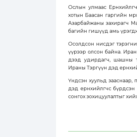
Ослын улмаас Ерөнхийлөг
хотын Баасан гаргийн мө
Азарбайжаны захирагч Мал
багийн гишүүд амь үрэгдж
Осолдсон нисдэг тэрэгни
үүрээр олсон байна. Иран
дээд удирдагч, шашны 
Ираны Тэргүүн дэд ерөнхи
Үндсэн хуульд зааснаар, 
дэд ерөнхийлөгчөөс бүрдсэ
сонгох зохицуулалтыг хийх