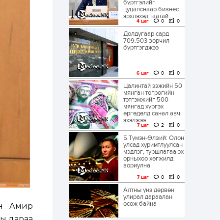
бүртгэлийг
цуцалснаар бизнес
эрхлэхэд таатай...
4 цаг
0
0
Долдугаар сард
709.503 зөрчил
бүртгэгджээ
6 цаг
0
0
Цалинтай ээжийн 50
мянган төгрөгийн
тэтгэмжийг 500
мянгад хүргэх
өргөдөлд санал авч
эхэлжээ
7 цаг
2
0
Б.Түмэн-Өлзий: Олон
улсад хуримтлуулсан
мэдлэг, туршлагаа эх
орныхоо хөгжилд
зориулна
7 цаг
0
0
Алтны үнэ дөрвөн
улирал дараалан
өсөж байна
йн Амир
ны дараа