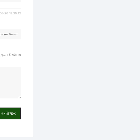
ААН-үүдийн дансыг
битүүмжлэхгүй
05-20 18:35:12
1 өдөр
1
0
Нөөцийн махны
худалдаа,
борлуулалтыг
риулт бичих
нээлттэй ил тод
болгоно
2 өдөр
0
0
гдэл байна
ЗГ: Автобензин,
дизель түлшний
онцгой албан
татварыг тэглэлээ
2 өдөр
3
0
З.Мэндсайхан:
Хүнсний нөөцийг
бэлтгэх агуулах,
зоорь бэлтгэх ААН-
үүдэд хөнгөлөлттэй
зээл олгоно
Нийтлэх
2 өдөр
1
0
Европ дахь
монголчуудын
соёлын наадам
боллоо