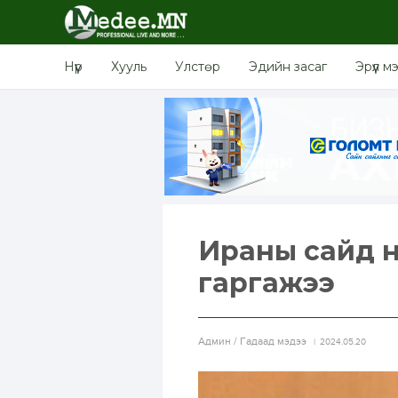
Нүүр
Хууль
Улстөр
Эдийн засаг
Эрүүл м
Ираны сайд 
гаргажээ
Aдмин / Гадаад мэдээ
2024.05.20