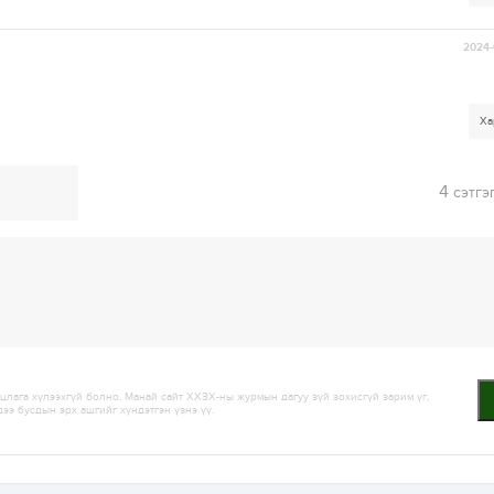
2024-
Ха
4
сэтгэ
лага хүлээхгүй болно. Манай сайт ХХЗХ-ны журмын дагуу зүй зохисгүй зарим үг,
дээ бусдын эрх ашгийг хүндэтгэн үзнэ үү.