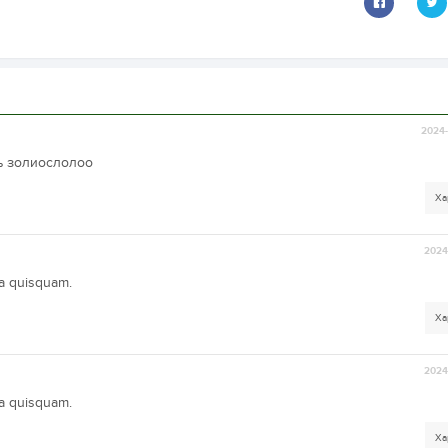
2024-
нь золиослолоо
Ха
2024-
ta quisquam.
Ха
2024-
ta quisquam.
Ха