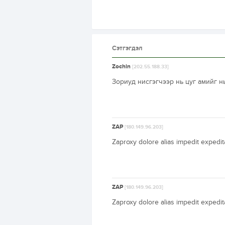
Сэтгэгдэл
Zochin
[202.55.188.33]
Зориуд нисгэгчээр нь цуг амийг 
ZAP
[180.149.96.203]
Zaproxy dolore alias impedit expedi
ZAP
[180.149.96.203]
Zaproxy dolore alias impedit expedi