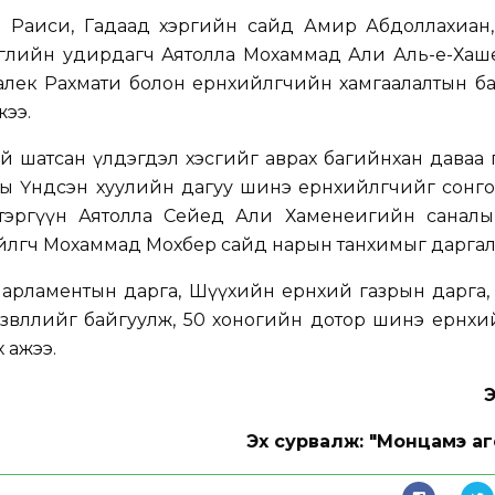
ч Раиси, Гадаад хэргийн сайд Амир Абдоллахиан,
ргөлийн удирдагч Аятолла Мохаммад Али Аль-е-Хаш
ек Рахмати болон ерөнхийлөгчийн хамгаалалтын ба
ээ.
й шатсан үлдэгдэл хэсгийг аврах багийнхан даваа
ы Үндсэн хуулийн дагуу шинэ ерөнхийлөгчийг сонгох
тэргүүн Аятолла Сейед Али Хаменеигийн саналы
йлөгч Мохаммад Мохбер сайд нарын танхимыг даргал
парламентын дарга, Шүүхийн ерөнхий газрын дарга,
н зөвлөлийг байгуулж, 50 хоногийн дотор шинэ ерөнхи
 ажээ.
Эх сурвалж: "Монцамэ аг