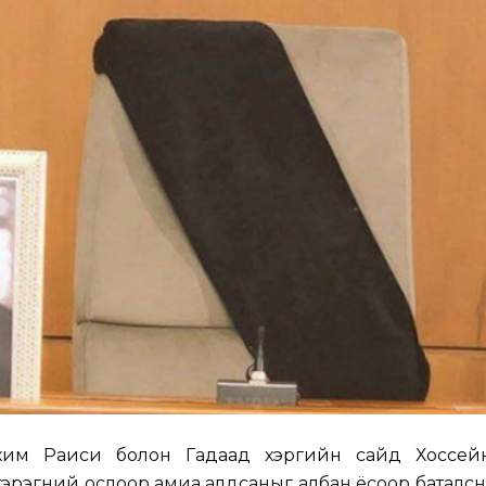
ахим Раиси болон Гадаад хэргийн сайд Хоссе
эрэгний ослоор амиа алдсаныг албан ёсоор баталс