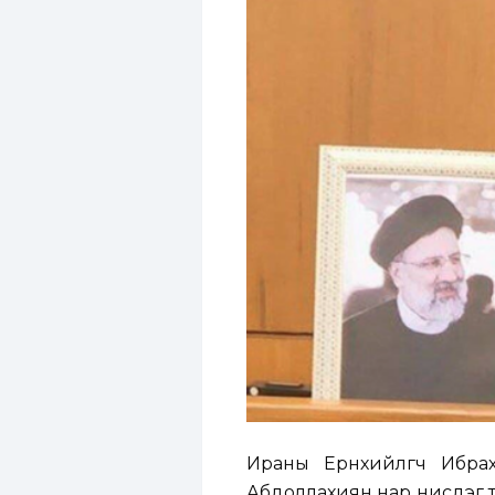
Ираны Ерөнхийлөгч Ибр
Абдоллахиян нар нисдэг т