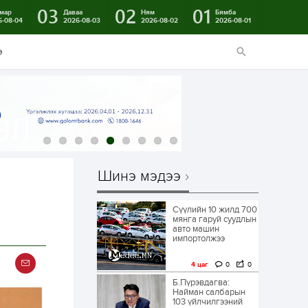
03
02
01
мар
Даваа
Ням
Бямба
6-08-04
2026-08-03
2026-08-02
2026-08-01
э
Шинэ мэдээ
Сүүлийн 10 жилд 700
мянга гаруй суудлын
авто машин
импортолжээ
4 цаг
0
0
Б.Пүрэвдагва:
Найман салбарын
103 үйлчилгээний