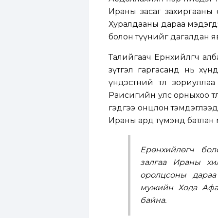
Ираны засаг захиргааны с
Хуралдааны дараа мэдэгдэ
болон түүнийг дагалдан я
Талийгаач Ерөнхийлөгч ал
зүтгэл гаргасанд нь хүн
үндэстний төлөө зориулл
Раисигийн улс орныхоо төл
гэдгээ онцлон тэмдэглээд
Ираны ард түмэнд батлан 
Ерөнхийлөгч бол
залгаа Ираны хи
оролцсоны дараа
мужийн Хода Афа
байна.