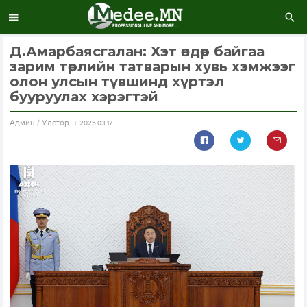
Д.Амарбаясгалан: Хэт өндөр байгаа
зарим төрлийн татварын хувь хэмжээг
олон улсын түвшинд хүртэл
бууруулах хэрэгтэй
Aдмин / Улстөр
2025.03.17