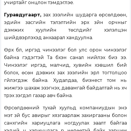
учиртайг онцлон тэмдэглэе.
Гуравдугаарт,
зах зээлийн шударга өрсөлдөөн,
эдийн засгийн тэлэлтийн эрх зүйн орчныг
дэмжих хуулийн төслүүдийг хэлэлцэн
шийдвэрлэхэд анхаарал хандуулна.
Өрх бүл, иргэд чинээлэг бол улс орон чинээлэг
байна гэдэгтэй Та бүхэн санал нийлэх биз ээ.
Чинээлэг иргэд, малчид, хувийн хэвшил бий
болох, өсөн дэвжих зах зээлийн эрүүл тогтолцоо
үгүйлэгдэж байна. Худалдаа, бизнест том нь
жижгээ шахаж эзэгнэх, давамгай байдалтай нь хүч
түрэх үзэгдэл газар авч байна.
Өрсөлдөөний тухай хуульд компаниудын энэ
мэт зүй бус авирыг хязгаарлаж захиргааны болон
санхүүгийн хариуцлага ногдуулах заалт байгаа
хэдий ч хариуцлага үр нөлөөтэй байх зарчим