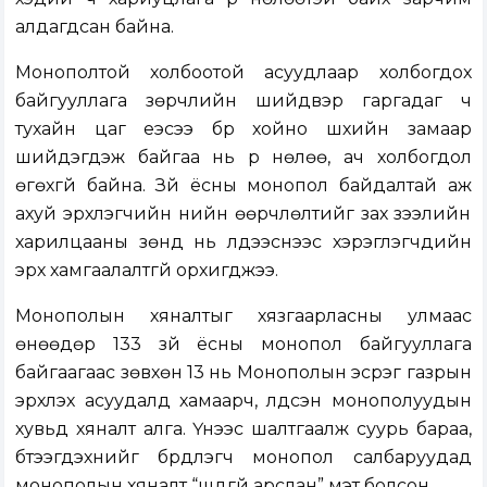
алдагдсан байна.
Монополтой холбоотой асуудлаар холбогдох
байгууллага зөрчлийн шийдвэр гаргадаг ч
тухайн цаг үеэсээ бүр хойно шүүхийн замаар
шийдэгдэж байгаа нь үр нөлөө, ач холбогдол
өгөхгүй байна. Зүй ёсны монопол байдалтай аж
ахуй эрхлэгчийн үнийн өөрчлөлтийг зах зээлийн
харилцааны зөнд нь үлдээснээс хэрэглэгчдийн
эрх хамгаалалтгүй орхигджээ.
Монополын хяналтыг хязгаарласны улмаас
өнөөдөр 133 зүй ёсны монопол байгууллага
байгаагаас зөвхөн 13 нь Монополын эсрэг газрын
эрхлэх асуудалд хамаарч, үлдсэн монополуудын
хувьд хяналт алга. Үүнээс шалтгаалж суурь бараа,
бүтээгдэхүүнийг бүрдүүлэгч монопол салбаруудад
монополын хяналт “шүдгүй арслан” мэт болсон.