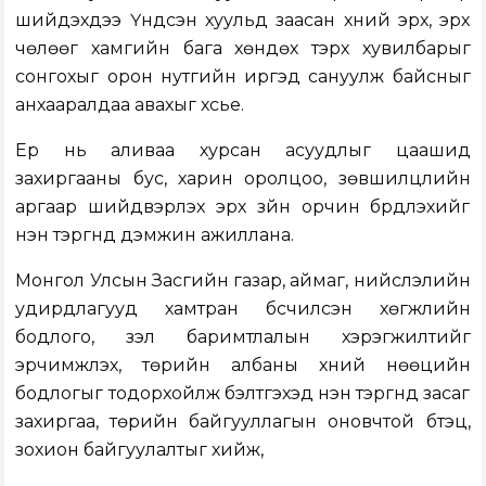
шийдэхдээ Үндсэн хуульд заасан хүний эрх, эрх
чөлөөг хамгийн бага хөндөх тэрхүү хувилбарыг
сонгохыг орон нутгийн иргэд сануулж байсныг
анхааралдаа авахыг хүсье.
Ер нь аливаа хурсан асуудлыг цаашид
захиргааны бус, харин оролцоо, зөвшилцлийн
аргаар шийдвэрлэх эрх зүйн орчин бүрдүүлэхийг
нэн тэргүүнд дэмжин ажиллана.
Монгол Улсын Засгийн газар, аймаг, нийслэлийн
удирдлагууд хамтран бүсчилсэн хөгжлийн
бодлого, үзэл баримтлалын хэрэгжилтийг
эрчимжүүлэх, төрийн албаны хүний нөөцийн
бодлогыг тодорхойлж бэлтгэхэд нэн тэргүүнд засаг
захиргаа, төрийн байгууллагын оновчтой бүтэц,
зохион байгуулалтыг хийж,