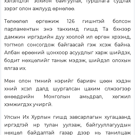
хэлэлцүүлэг зохион байгуулах, туршлага судлах
зэрэг олон ажлууд өрнөлөө.
Төлөөлөл өргөжиж 126 гишүүнтэй болсон
парламентын энэ танхимд гишүүд Та бүхнээр
дамжин иргэдийн дуу хоолой илүү өргөн хүрээнд,
тогтмол сонсогдож байгаасай гэж хүсэж байна.
Албан өрөөний цонхоор асуудлыг харж шийдэх,
бодит нөхцөлийг таньж мэдэж, шийдэл олохын
ялгаа их.
Мөн олон түмний нэрийг баривч цөөн хэдэн
хүний хүсэл далд шургалсан цахим сүлжээгээр
өнөөдрийн Монголын амьдрал, хөгжил
хэмжигдэх учиргүй.
Улсын Их Хурлын гишүүд завсарлагын хугацаанд
иргэдтэй нүүр тулан уулзаж, байгууллагуудын
нөхцөл байдалтай газар дээр нь танилцаж