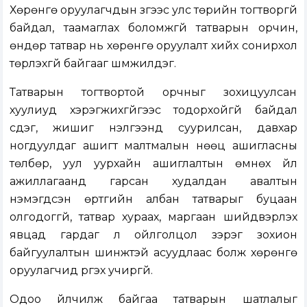
Хөрөнгө оруулагчдын зүгээс улс төрийн тогтворгүй
байдал, таамаглах боломжгүй татварын орчин,
өндөр татвар нь хөрөнгө оруулалт хийх сонирхол
төрүүлэхгүй байгааг шүүмжилдэг.
Татварын тогтвортой орчныг зохицуулсан
хуулиуд хэрэгжихгүйгээс тодорхойгүй байдал
үүсдэг, жишиг үнэлгээнд суурилсан, давхар
ногдуулдаг ашигт малтмалын нөөц ашигласны
төлбөр, уул уурхайн ашиглалтын өмнөх үйл
ажиллагаанд гарсан худалдан авалтын
нэмэгдсэн өртгийн албан татварыг буцаан
олгодоггүй, татвар хураах, маргаан шийдвэрлэх
явцад гардаг үл ойлголцол зэрэг зохион
байгуулалтын шинжтэй асуудлаас болж хөрөнгө
оруулагчид үргэх учиргүй.
Одоо үйлчилж байгаа татварын шатлалыг