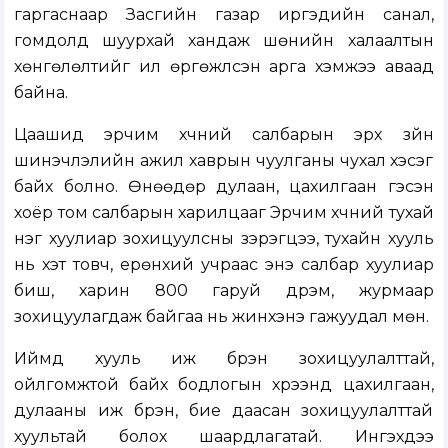
гаргаснаар Засгийн газар иргэдийн санал,
гомдолд шуурхай хандаж шөнийн халаалтын
хөнгөлөлтийг илүү өргөжүүлсэн арга хэмжээ аваад
байна.
Цаашид эрчим хүчний салбарын эрх зүйн
шинэчлэлийн ажил хаврын чуулганы чухал хэсэг
байх болно. Өнөөдөр дулаан, цахилгаан гэсэн
хоёр том салбарын харилцааг Эрчим хүчний тухай
нэг хуулиар зохицуулсны зэрэгцээ, тухайн хууль
нь хэт товч, ерөнхий учраас энэ салбар хуулиар
биш, харин 800 гаруй дүрэм, журмаар
зохицуулагдаж байгаа нь жинхэнэ гажуудал мөн.
Иймд хууль иж бүрэн зохицуулалттай,
ойлгомжтой байх бодлогын хүрээнд цахилгаан,
дулааны иж бүрэн, бие даасан зохицуулалттай
хуультай болох шаардлагатай. Ингэхдээ