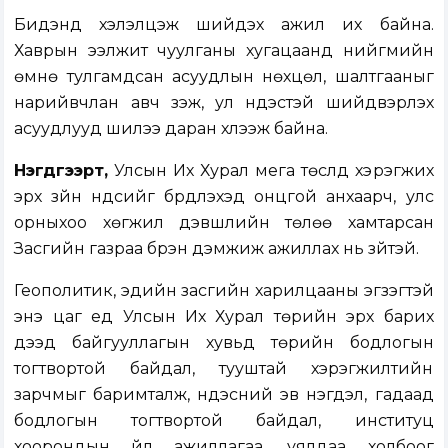
Бидэнд хэлэлцэж шийдэх ажил их байна.
Хаврын ээлжит чуулганы хугацаанд нийгмийн
өмнө тулгамдсан асуудлын нөхцөл, шалтгааныг
нарийвчлан авч үзэж, ул үндэстэй шийдвэрлэх
асуудлууд шилээ даран хүлээж байна.
Нэгдүгээрт,
Улсын Их Хурал мега төслүүд хэрэгжих
эрх зүйн үндсийг бүрдүүлэхэд онцгой анхаарч, улс
орныхоо хөгжил дэвшлийн төлөө хамтарсан
Засгийн газраа бүрэн дэмжиж ажиллах нь зүйтэй.
Геополитик, эдийн засгийн харилцааны эгзэгтэй
энэ цаг үед Улсын Их Хурал төрийн эрх барих
дээд байгууллагын хувьд төрийн бодлогын
тогтвортой байдал, тууштай хэрэгжилтийн
зарчмыг баримталж, үндэсний эв нэгдэл, гадаад
бодлогын тогтвортой байдал, институц
хоорондын үйл ажиллагаа, уялдаа холбоог