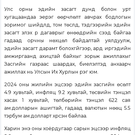
Улс орны эдийн засагт дунд болон урт
хугацаандаа эерэг өөрчлөлт авчрах бодлогын
зоримог шийдлүүд, том төслүүд, тэдгээрийн эдийн
засагт үзүүлэх үр дагаврыг өнөөдрийн үүсээд байгаа
гадаад орчны нөхцөл байдалтай уялдуулж,
эдийн засагт дарамт болохгүйгээр, ард иргэдийн
амжиргаанд ахицтай байхыг зорьж ажиллахыг
Засгийн газраас шаардах, биелэлтэд анхаарч
ажиллах нь Улсын Их Хурлын үүрэг юм.
2024 оны жилийн эцсээр эдийн засгийн өсөлт
4.9 хувьтай, инфляц 9.2 хувьтай, төсвийн тэнцэл
хасах 1 хувьтай, төлбөрийн тэнцэл 622 сая
ам.долларын ашигтай, гадаад валютын нөөц 5.5
тэрбум ам.долларт хүрсэн байлаа.
Харин энэ оны хоёрдугаар сарын эцсээр инфляц