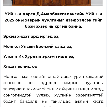
УИХ-ын дарга Д.Амарбаясгалангийн УИХ-ын
2025 оны хаврын чуулганыг нээж хэлсэн үгийг
бүрэн эхээр нь хүргэж байна.
Эрхэм хүндэт ард иргэд ээ,
Монгол Улсын Ерөнхий сайд аа,
Улсын Их Хурлын эрхэм гишүүд ээ,
Хүндэт зочид оо
Монгол түмэн өвлийг өнтэй давж, урин хавартай
золгосон энэ өдрүүдэд намрын чуулганы
завсарлага тохиож Улсын Их Хурлын гишүүд иргэд,
сонгогчидтой уулзах, хуулийн хэрэгжилттэй
бодит байдалд нь танилцах, ажлын хэсгүүд