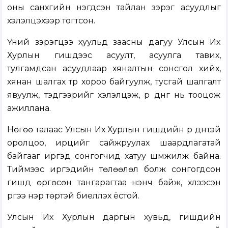
оны санхүүгийн нэгдсэн тайлан зэрэг асуудлыг
хэлэлцэхээр тогтсон.
Үүний зэрэгцээ хуульд заасны дагуу Улсын Их
Хурлын гишүүдээс асуулт, асуулга тавих,
тулгамдсан асуудлаар хяналтын сонсгол хийх,
хянан шалгах түр хороо байгуулж, тусгай шалгалт
явуулж, тэдгээрийг хэлэлцэж, үр дүнг нь тооцож
ажиллана.
Нөгөө талаас Улсын Их Хурлын гишүүдийн үр дүнтэй
оролцоо, ирцийг сайжруулах шаардлагатай
байгааг иргэд сонгогчид хатуу шүүмжилж байна.
Тиймээс иргэдийн төлөөлөл болж сонгогдсон
гишүүд өргөсөн тангарагтаа үнэнч байж, хүлээсэн
үүргээ нэр төртэй биелүүлэх ёстой.
Улсын Их Хурлын даргын хувьд, гишүүдийн