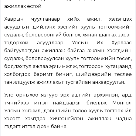
ажиллах ёстой.
Хаврын чуулганаар хийх ажил, хэлэлцэх
асуудлын дийлэнх хэсгийг хууль тогтоомжийг
судалж, боловсронгуй болгох, хянан шалгах зэрэг
тодорхой асуудлаар Улсын Их Хурлаас
байгуулагдан ажиллаж байгаа ажлын хэсгүүдийн
судалж, боловсруулсан хууль тогтоомжийн төсөл,
бүрдүүлэх тул ажлаа эрчимжүүлж, тогтоосон хугацаанд
холбогдох баримт бичиг, шийдвэрийн төслөө
танилцуулж ажиллахыг тусгайлан анхааруулъя.
Улс орныхоо язгуур эрх ашгийг эрхэмлэн, ард
түмнийхээ итгэл найдварыг биелүүлж, Монгол
Улсын хөгжил, дэвшлийн төлөө хууль тогтоох үйл
хэрэгт хамтдаа хичээнгүйлэн ажиллаж чадна
гэдэгт итгэл дүүрэн байна.