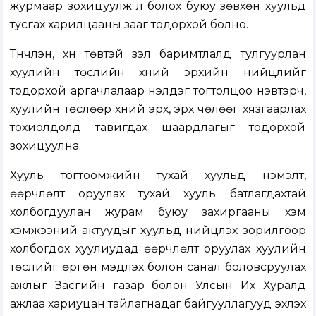
журмаар зохицуулж үл болох буюу зөвхөн хуульд
тусгах харилцааны зааг тодорхой болно.
Түүнчлэн, хүн төвтэй үзэл баримтлалд тулгуурлан
хуулийн төслийн хүний эрхийн нийцлийг
тодорхой аргачлалаар үнэлдэг тогтолцоо нэвтэрч,
хуулийн төслөөр хүний эрх, эрх чөлөөг хязгаарлах
тохиолдолд тавигдах шаардлагыг тодорхой
зохицуулна.
Хууль тогтоомжийн тухай хуульд нэмэлт,
өөрчлөлт оруулах тухай хууль батлагдахтай
холбогдуулан журам буюу захиргааны хэм
хэмжээний актуудыг хуульд нийцүүлэх зорилгоор
холбогдох хуулиудад өөрчлөлт оруулах хуулийн
төслийг өргөн мэдүүлэх болон санал боловсруулах
ажлыг Засгийн газар болон Улсын Их Хуралд
ажлаа хариуцан тайлагнадаг байгууллагууд эхлэх