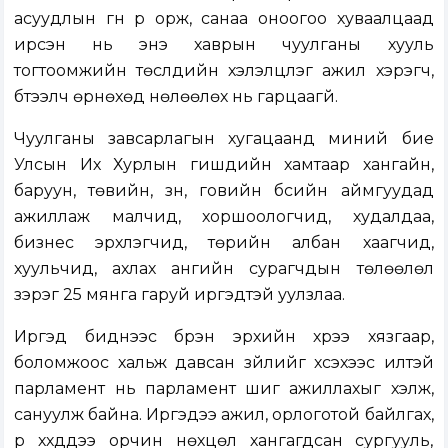
асуудлын гүн рүү орж, санаа оноогоо хуваалцаад
ирсэн нь энэ хаврын чуулганы хууль
тогтоомжийн төслүүдийн хэлэлцүүлэг ажил хэрэгч,
бүтээлч өрнөхөд нөлөөлөх нь гарцаагүй.
Чуулганы завсарлагын хугацаанд миний бие
Улсын Их Хурлын гишүүдийн хамтаар хангайн,
баруун, төвийн, зүүн, говийн бүсийн аймгуудад
ажиллаж малчид, хоршоологчид, худалдаа,
бизнес эрхлэгчид, төрийн албан хаагчид,
хуульчид, ахлах ангийн сурагчдын төлөөлөл
зэрэг 25 мянга гаруй иргэдтэй уулзлаа.
Иргэд биднээс бүрэн эрхийн хүрээ хязгаар,
боломжоос хальж давсан зүйлийг хүсэхээс илүүтэй
парламент нь парламент шиг ажиллахыг хэлж,
сануулж байна. Иргэдээ ажил, орлоготой байлгах,
үр хүүхдүүдээ орчин нөхцөл хангагдсан сургууль,