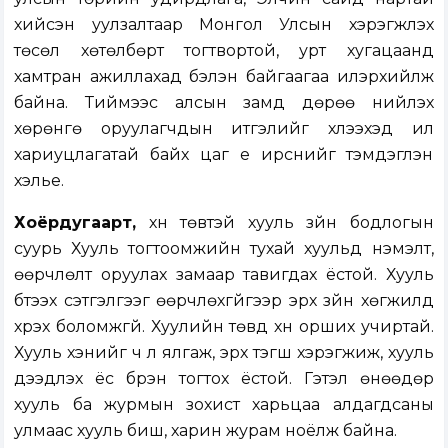
хийсэн уулзалтаар Монгол Улсын хэрэгжүүлэх
төсөл хөтөлбөрт тогтвортой, урт хугацаанд
хамтран ажиллахад бэлэн байгаагаа илэрхийлж
байна. Тиймээс алсын замд дөрөө нийлэх
хөрөнгө оруулагчдын итгэлийг хүлээхэд илүү
хариуцлагатай байх цаг үе ирснийг тэмдэглэн
хэлье.
Хоёрдугаарт,
хүн төвтэй хууль зүйн бодлогын
суурь Хууль тогтоомжийн тухай хуульд нэмэлт,
өөрчлөлт оруулах замаар тавигдах ёстой. Хууль
бүтээх сэтгэлгээг өөрчлөхгүйгээр эрх зүйн хөгжилд
хүрэх боломжгүй. Хуулийн төвд хүн орших учиртай.
Хууль хэнийг ч үл ялгаж, эрх тэгш хэрэгжиж, хууль
дээдлэх ёс бүрэн тогтох ёстой. Гэтэл өнөөдөр
хууль ба журмын зохист харьцаа алдагдсаны
улмаас хууль биш, харин журам ноёлж байна.