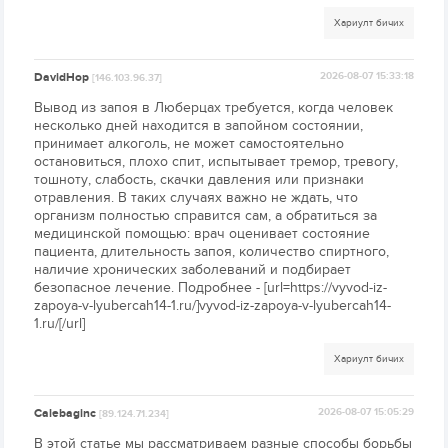
Хариулт бичих
DavidHop
2026-08-07 15:33:18
[146.103.96.37]
Вывод из запоя в Люберцах требуется, когда человек
несколько дней находится в запойном состоянии,
принимает алкоголь, не может самостоятельно
остановиться, плохо спит, испытывает тремор, тревогу,
тошноту, слабость, скачки давления или признаки
отравления. В таких случаях важно не ждать, что
организм полностью справится сам, а обратиться за
медицинской помощью: врач оценивает состояние
пациента, длительность запоя, количество спиртного,
наличие хронических заболеваний и подбирает
безопасное лечение. Подробнее - [url=https://vyvod-iz-
zapoya-v-lyubercah14-1.ru/]vyvod-iz-zapoya-v-lyubercah14-
1.ru/[/url]
Хариулт бичих
Calebaginc
2026-08-07 15:05:29
[89.124.71.234]
В этой статье мы рассматриваем разные способы борьбы