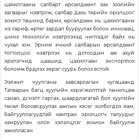
цахилгааны салбарт өрсөлдөөнт зах зээлийн
загварыг нэвтрүүлж, салбар дахь төрийн оролцоог
зохист түвшинд барих, өрсөлдөөн нь цахилгааны
үнэ тариф, өртөг зардал бууруулах болон инновац,
шинэ технологи нэвтрүүлэхэд чиглэдэг байх нь
чухал юм. Эрчим хүчний салбарын өрсөлдөөнт
тогтолцоо нэвтрүүлэх нь дотоодын аж ахуй
эрхлэгчид цаашид цахилгаан экспортлох
боломж бүрдүүлэх эерэг суурь болох ёстой.
Ээлжит чуулганы завсарлагын хугацаанд
Татварын багц хуулийн хэрэгжилттэй танилцаж
санал, дүгнэлт гаргах, шаардлагатай бол хуулийн
төсөл боловсруулах ажлын хэсэг холбогдох яам,
байгууллагуудтай хамтран оролцогч талуудыг
хамруулан олон хэлэлцүүлэг зохион байгуулж
ажилласан.