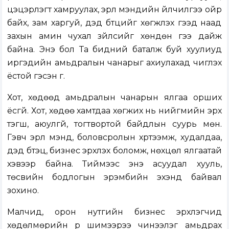
цэцэрлэгт хамруулах, эрүүл мэндийн үйлчилгээ ойр
байх, зам харгуй, дэд бүтцийг хөгжүүлэх гээд наад
захын амин чухал зүйлсийг хөндөн үгээ дайж
байна. Энэ бол Та бидний баталж буй хуулиуд
иргэдийн амьдралын чанарыг ахиулахад чиглэх
ёстой гэсэн үг.
Хот, хөдөөд амьдралын чанарын ялгаа орших
ёсгүй. Хот, хөдөө хамтдаа хөгжих нь нийгмийн эрх
тэгш, аюулгүй, тогтвортой байдлын суурь мөн.
Гэвч эрүүл мэнд, боловсролын хүртээмж, худалдаа,
дэд бүтэц, бизнес эрхлэх боломж, нөхцөл ялгаатай
хэвээр байна. Тиймээс энэ асуудал хууль,
төсвийн бодлогын эрэмбийн эхэнд байвал
зохино.
Малчид, орон нутгийн бизнес эрхлэгчид
хөдөлмөрийн үр шимээрээ чинээлэг амьдрах