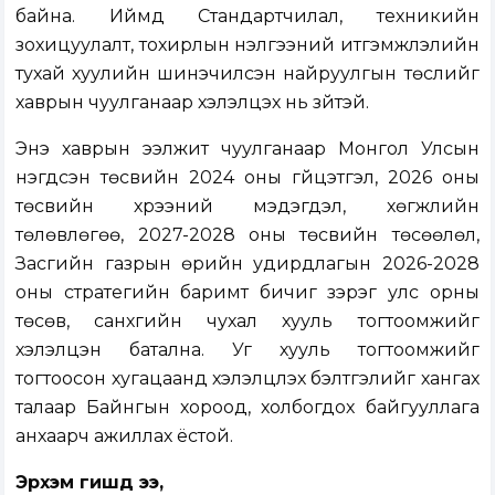
байна. Иймд Стандартчилал, техникийн
зохицуулалт, тохирлын үнэлгээний итгэмжлэлийн
тухай хуулийн шинэчилсэн найруулгын төслийг
хаврын чуулганаар хэлэлцэх нь зүйтэй.
Энэ хаврын ээлжит чуулганаар Монгол Улсын
нэгдсэн төсвийн 2024 оны гүйцэтгэл, 2026 оны
төсвийн хүрээний мэдэгдэл, хөгжлийн
төлөвлөгөө, 2027-2028 оны төсвийн төсөөлөл,
Засгийн газрын өрийн удирдлагын 2026-2028
оны стратегийн баримт бичиг зэрэг улс орны
төсөв, санхүүгийн чухал хууль тогтоомжийг
хэлэлцэн батална. Уг хууль тогтоомжийг
тогтоосон хугацаанд хэлэлцүүлэх бэлтгэлийг хангах
талаар Байнгын хороод, холбогдох байгууллага
анхаарч ажиллах ёстой.
Эрхэм гишүүд ээ,