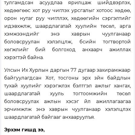
тулгамдсан асуудлаа ярилцаж шийдвэрлэх,
хөдөөгөөс хот руу чиглэх урсгалыг хотоос хөдөө,
орон нутаг руу чиглүүлэх, хөдөөгийн сэргэлтийг
идэвхжүүлж, шаардлагатай хуулийн төсөл, арга
хэмжээнүүдийг энэ хаврын чуулганаар
боловсруулан хэлэлцүүлж, бүсийн тогтвортой
хөгжлийг бий болгоход анхаарч ажиллах
хэрэгтэй байна.
Улсын Их Хурлын даргын 77 дугаар захирамжаар
байгуулагдсан Хот, тосгоны эрх зүйн байдлын
тухай хуулийг хэрэгжүүлэх бэлтгэл ажлыг хангах,
шаардлагатай хууль тогтоомжийн төсөл
боловсруулах ажлын хэсэг үйл ажиллагаагаа
эрчимжүүлж энэ хаврын чуулганаар хэлэлцүүлэх
шаардлагатай байгааг анхааруулъя.
Эрхэм гишүүд ээ,