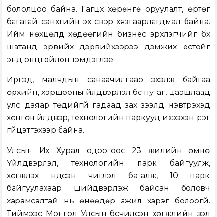
бололцоо байна. Гагцхүү хөрөнгө оруулалт, өртөг
багатай санхүүгийн эх үүсвэр хязгаарлагдмал байна.
Ийм нөхцөлд хөдөөгийн бизнес эрхлэгчийг бүх
шатанд эрвийх дэрвийхээрээ дэмжих ёстойг
энд онцгойлон тэмдэглэе.
Иргэд, малчдын санаачилгаар эхэлж байгаа
өрхийн, хоршооны үйлдвэрлэл бүс нутаг, цаашлаад
улс даяар төдийгүй гадаад зах зээлд нэвтрэхэд
хөнгөн үйлдвэр, технологийн паркууд ихээхэн үүрэг
гүйцэтгэхээр байна.
Улсын Их Хурал одоогоос 23 жилийн өмнө
Үйлдвэрлэл, технологийн парк байгуулж,
хөгжүүлэх үндсэн чиглэл баталж, 10 парк
байгуулахаар шийдвэрлэж байсан боловч
харамсалтай нь өнөөдөр ажил хэрэг болоогүй.
Тиймээс Монгол Улсын бүсчилсэн хөгжлийн үзэл