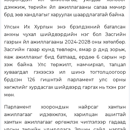
дэмжиж, төрийн үйл ажиллагааны салаа мөчир
бүрд зөв хандлагыг харуулах шаардлагатай байна.
Улсын Их Хурлын энэ бүрэлдэхүүний баталсан
анхны чухал шийдвэрүүдийн нэг бол Засгийн
газрын үйл ажиллагааны 2024-2028 оны хөтөлбөр.
Засгийн газар юунд төвлөрч, ямар үр дүнд зорьж,
яаж ажиллахыг бид батлаад, ердөө 6 сарын нүүр
үзэж байна. Улс төржилт, намчирхал, талцал
хуваагдал гэхээсээ илүү шинэ тогтолцоогоор
бүрдсэн 126 гишүүнтэй парламент улс орны
хөгжлийг хурдасгах шийдвэрүүд гаргах нь түүхэн үүрэг
мөн.
Парламент хоорондын найрсаг хамтын
ажиллагааг идэвхжүүлэх, харилцан ашигтай
хамтын ажиллагааг өргөжүүлэх чиглэлээр гадаад
улсын төрийн удирдлага, Элчин сайд нартай