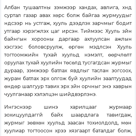
Албан тушаалтны үзэмжээр хандах, авлига, хүнд
суртал газар авах хөрс болж байгаа журмуудыг
үндсээр нь устгаж, хууль дээдлэх зарчмыг бодит
утгаар хэрэгжүүлэх цаг ирсэн. Тиймээс Хууль зүйн
байнгын хорооны даргаар ахлуулсан ажлын
хэсгээс боловсруулж, өргөн мэдүүлсэн Хууль
тогтоомжийн тухай хуульд нэмэлт, өөрчлөлт
оруулах тухай хуулийн төсөлд тусгагдсан журмыг
дураар, үзэмжээр батлах явдлыг таслан зогсоох,
журам батлах эрх олгож буй хуулийн заалтуудад
өндөр шалгуур тавих эрх зүйн орчныг энэ хаврын
чуулганаар хэлэлцэн шийдвэрлэнэ.
Ингэснээр шинэ харилцааг журмаар
зохицуулдаггүй байх шаардлага тавигдаж,
журмыг зөвхөн хуульд заасан тохиолдолд, мөн
хуулиар тогтоосон хүрээ хязгаарт баталдаг болж,