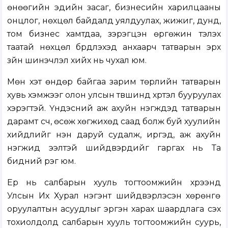
өнөөгийн эдийн засаг, бизнесийн харилцааны
онцлог, нөхцөл байдалд уялдуулах, жижиг, дунд,
том бизнес хамтдаа, зэрэгцэн өргөжин тэлэх
таатай нөхцөл бүрдүүлэхэд анхаарч татварын эрх
зүйн шинэчлэл хийх нь чухал юм.
Мөн хэт өндөр байгаа зарим төрлийн татварын
хувь хэмжээг олон улсын түвшинд хүртэл бууруулах
хэрэгтэй. Үндэсний аж ахуйн нэгжүүдэд татварын
дарамт үүсч, өсөж хөгжихөд саад болж буй хуулийн
хийдлийг нэн даруй судалж, иргэд, аж ахуйн
нэгжид ээлтэй шийдвэрүүдийг гаргах нь Та
бидний үүрэг юм.
Ер нь салбарын хууль тогтоомжийн хүрээнд
Улсын Их Хурал нэгэнт шийдвэрлэсэн хөрөнгө
оруулалтын асуудлыг эргэн харах шаардлага үүсэх
тохиолдолд салбарын хууль тогтоомжийн суурь,