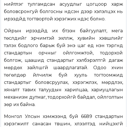
нийтлэг тулгамдсан асуудлыг цогцоор харж
боловсронгуй болгосны үндсэн дээр хэлэлцэх нь
ирээдүйд тогтвортой хэрэгжих үндэс болно.
Ойрын ирээдүйд их бүтээн байгуулалт, мега
төслүүдийг эрчимтэй эхлүүлж, хувийн хэвшлийг
тэлэх бодлого барьж буй энэ цаг үед нэн тэргүүнд
стандартын орчныг ойлгомжтой, тодорхой
болгож, цаашид стандартыг хэлбэрэлтгүй дагаж
мөрдөх зайлшгүй шаардлагатай. Одоо хүчин
төгөлдөр үйлчилж буй хууль тогтоомжид
стандартыг боловсруулах, хэрэгжүүлэх, мөрдүүлэх,
хяналт тавих талуудын харилцаа, хариуцлагын
механизм дутмаг, тодорхойгүй байдал, ойлголтын
зөрүү их байна.
Монгол Улсын хэмжээнд буй 6689 стандартын
хэрэгжилт санасан түвшин, хүлээлтэд нийцэхгүй