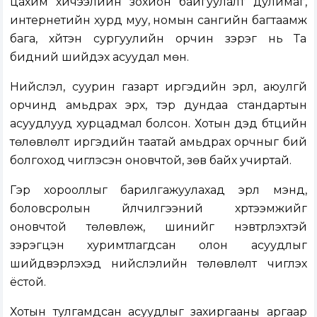
цахим хичээлийн зохион байгуулалт дулимаг,
интернетийн хурд муу, номын сангийн багтаамж
бага, хүйтэн сургуулийн орчин зэрэг нь Та
бидний шийдэх асуудал мөн.
Нийслэл, суурин газарт иргэдийн эрүүл, аюулгүй
орчинд амьдрах эрх, тэр дундаа стандартын
асуудлууд хурцадмал болсон. Хотын дэд бүтцийн
төлөвлөлт иргэдийн таатай амьдрах орчныг бий
болгоход чиглэсэн оновчтой, зөв байх учиртай.
Гэр хорооллыг барилгажуулахад эрүүл мэнд,
боловсролын үйлчилгээний хүртээмжийг
оновчтой төлөвлөж, шинийг нэвтрүүлэхтэй
зэрэгцэн хуримтлагдсан олон асуудлыг
шийдвэрлэхэд нийслэлийн төлөвлөлт чиглэх
ёстой.
Хотын тулгамдсан асуудлыг захиргааны аргаар