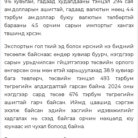
9.6 хувьтай, гадаад худалдааны тэнцэл 294 сая
ам.долларын ашигтай, гадаад валютын нөөц 4.4
тэрбум ам.доллар буюу валютын төлбөртэй
барааны 4.5 орчим сарын импортыг хангах
түвшинд хүрсэн.
Экспортын гол түүхий эд болох нүүрсний үнэ бидний
төсөөлж байснаас өндөр хувиар буурч, нэгдүгээр
сарын урьдчилсан гүйцэтгэлээр төсвийн орлого
өнгөрсөн оны мөн үетэй харьцуулахад 38.9 хувиар
бага төвлөрч, төсвийн тэнцэл 493 тэрбум
төгрөгийн алдагдалтай гарсан байна. 2024 оны
нэгдүгээр сард төсөв 676 тэрбум төгрөгийн
ашигтай гарч байсан. Иймд цаашид сэргэж
эхэлж байсан эдийн засгийн идэвхжилийг
хадгалах нь үүсээд байгаа орчин нөхцөлд юу
юунаас илүү чухал болоод байна.