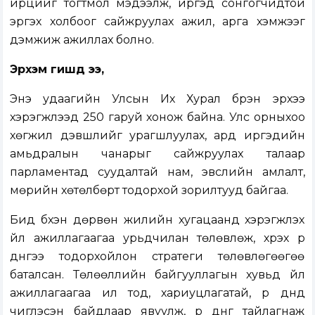
ирцийг тогтмол мэдээлж, иргэд сонгогчидтой
эргэх холбоог сайжруулах ажил, арга хэмжээг
дэмжиж ажиллах болно.
Эрхэм гишүүд ээ,
Энэ удаагийн Улсын Их Хурал бүрэн эрхээ
хэрэгжүүлээд 250 гаруй хонож байна. Улс орныхоо
хөгжил дэвшлийг урагшлуулах, ард иргэдийн
амьдралын чанарыг сайжруулах талаар
парламентад суудалтай нам, эвслийн амлалт,
мөрийн хөтөлбөрт тодорхой зорилтууд байгаа.
Бид бүхэн дөрвөн жилийн хугацаанд хэрэгжүүлэх
үйл ажиллагаагаа урьдчилан төлөвлөж, хүрэх үр
дүнгээ тодорхойлон стратеги төлөвлөгөөгөө
баталсан. Төлөөллийн байгууллагын хувьд үйл
ажиллагаагаа ил тод, хариуцлагатай, үр дүнд
чиглэсэн байдлаар явуулж, үр дүнг тайлагнаж