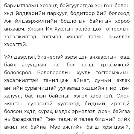
баримтлалын хүрээнд байгуулагдах хөнгөн болон
хүнд үйлдвэрийн паркууд бодитоор бий болоход
Аж үйлдвэржилтийн бодлогын байнгын хороо
анхаарч, Улсын Их Хурлын холбогдох тогтоолын
хэрэгжилтэд тогтмол хяналт тавьж ажиллах
хэрэгтэй.
Үйлдвэрлэл, бизнестэй зэрэгцэн анхаарлын төвд
байх асуудлын нэг бол тэгш, хүртээмжтэй
боловсрол. Боловсролын хууль тогтоомжийн
хэрэгжилттэй танилцаж аймаг, сумын ахлах
ангийн сурагчидтай уулзахад хүүхдүүдийн үг нүүр түлэм
халуун, бас үнэн байсныг хэлэх хэрэгтэй. Олон
мянган сурагчтай уулзахад бидний ирээдүй
болсон хүүхдүүд сурах, мэдэх эрмэлзэл дүүрэн байгаа
нь бахархалтай. Гэвч тэдний төлөө бидний хийх
ажил их байна. Мэргэжлийн багш хүрэлцээгүй,