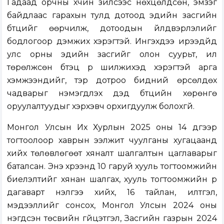
Гадаад орчны хүчин зүйлсээс нөхцөлдсөн, эмзэг
байдлаас гарахын тулд дотоод эдийн засгийн
бүтцийг өөрчилж, дотоодын үйлдвэрлэлийг
бодлогоор дэмжих хэрэгтэй. Ингэхдээ ирээдүйд
улс орны эдийн засгийг олон суурьт, илүү
төрөлжсөн бүтэц рүү шилжихэд хэрэгтэй арга
хэмжээнүүдийг, тэр дотроо бидний өрсөлдөх
чадварыг нэмэгдүүлэх дэд бүтцийн хөрөнгө
оруулалтуудыг хэрхэвч орхигдуулж болохгүй.
Монгол Улсын Их Хурлын 2025 оны 14 дүгээр
тогтоолоор хаврын ээлжит чуулганы хугацаанд
хийх төлөвлөгөөт хяналт шалгалтын цаглаварыг
баталсан. Энэ хүрээнд 10 гаруй хууль тогтоомжийн
биелэлтийг хянан шалгах, хууль тогтоомжийн үр
дагаварт үнэлгээ хийх, 16 тайлан, илтгэл,
мэдээллийг сонсох, Монгол Улсын 2024 оны
нэгдсэн төсвийн гүйцэтгэл, Засгийн газрын 2024