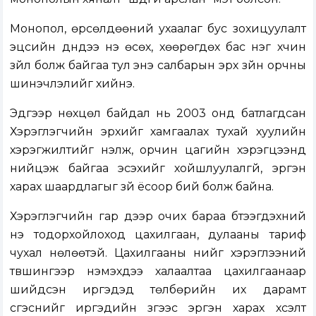
Монопол, өрсөлдөөний ухаалаг бус зохицуулалт
эцсийн дүндээ үнэ өсөх, хөөрөгдөх бас нэг хүчин
зүйл болж байгаа тул энэ салбарын эрх зүйн орчны
шинэчлэлийг хийнэ.
Эдгээр нөхцөл байдал нь 2003 онд батлагдсан
Хэрэглэгчийн эрхийг хамгаалах тухай хуулийн
хэрэгжилтийг үнэлж, орчин цагийн хэрэгцээнд
нийцэж байгаа эсэхийг хойшлуулалгүй, эргэн
харах шаардлагыг зүй ёсоор бий болж байна.
Хэрэглэгчийн гар дээр очих бараа бүтээгдэхүүний
үнэ тодорхойлоход цахилгаан, дулааны тариф
чухал нөлөөтэй. Цахилгааны үнийг хэрэглээний
түвшингээр нэмэхдээ халаалтаа цахилгаанаар
шийдсэн иргэдэд төлбөрийн их дарамт
үүсгэснийг иргэдийн зүгээс эргэн харах хүсэлт