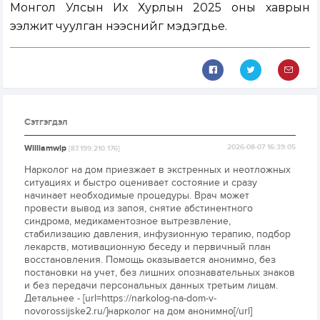
Монгол Улсын Их Хурлын 2025 оны хаврын
ээлжит чуулган нээснийг мэдэгдье.
Сэтгэгдэл
Williamwip
2026-08-07 16:39:05
[87.199.210.176]
Нарколог на дом приезжает в экстренных и неотложных
ситуациях и быстро оценивает состояние и сразу
начинает необходимые процедуры. Врач может
провести вывод из запоя, снятие абстинентного
синдрома, медикаментозное вытрезвление,
стабилизацию давления, инфузионную терапию, подбор
лекарств, мотивационную беседу и первичный план
восстановления. Помощь оказывается анонимно, без
постановки на учет, без лишних опознавательных знаков
и без передачи персональных данных третьим лицам.
Детальнее - [url=https://narkolog-na-dom-v-
novorossijske2.ru/]нарколог на дом анонимно[/url]