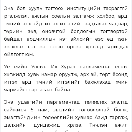
Энэ бол хууль тогтоох институцийн тасралтгүй
үргэлжлэл, ажлын соёлын залгамж холбоо, ард
түмний эрх зүйд итгэх итгэлийг хадгалах чадвар,
төрийн зөв, оновчтой бодлогын тогтвортой
байдал, ардчиллын үнэт зүйлсийг үеэс үед тээн
хөгжүүлэх үнэт өв гэсэн өргөн хүрээнд яригдах
ойлголт юм.
Үе үеийн Улсын Их Хурал парламентат ёсны
хөгжилд хувь нэмэр оруулж, эрх зүй, төрт ёсонд
итгэх ард түмний итгэлийг бэхжүүлэхэд хүчин
чармайлт гаргасаар байна.
Энэ удаагийн парламентад төлөөлөх үзүүлэлтүүд
сайжирч 5 нам, эвслийн төлөөлөлтэй болж,
эмэгтэйчүүдийн төлөөллийн хувиар Азид тэргүүлж,
дэлхийн дундажид хүрлээ. Түүнчлэн ажил