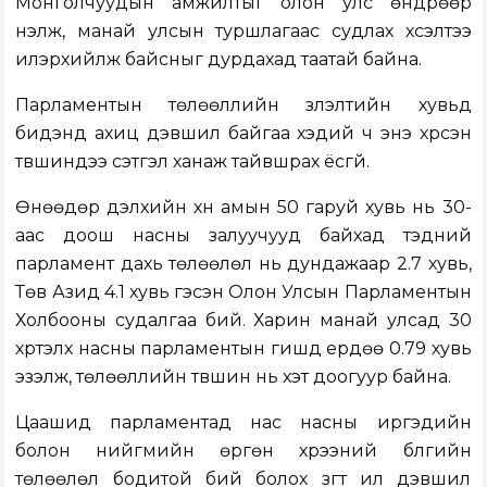
Монголчуудын амжилтыг олон улс өндрөөр
үнэлж, манай улсын туршлагаас судлах хүсэлтээ
илэрхийлж байсныг дурдахад таатай байна.
Парламентын төлөөллийн үзүүлэлтийн хувьд
бидэнд ахиц дэвшил байгаа хэдий ч энэ хүрсэн
түвшиндээ сэтгэл ханаж тайвшрах ёсгүй.
Өнөөдөр дэлхийн хүн амын 50 гаруй хувь нь 30-
аас доош насны залуучууд байхад тэдний
парламент дахь төлөөлөл нь дундажаар 2.7 хувь,
Төв Азид 4.1 хувь гэсэн Олон Улсын Парламентын
Холбооны судалгаа бий. Харин манай улсад 30
хүртэлх насны парламентын гишүүд ердөө 0.79 хувь
эзэлж, төлөөллийн түвшин нь хэт доогуур байна.
Цаашид парламентад нас насны иргэдийн
болон нийгмийн өргөн хүрээний бүлгийн
төлөөлөл бодитой бий болох зүгт илүү дэвшил