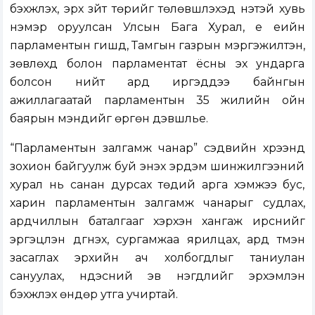
бэхжүүлэх, эрх зүйт төрийг төлөвшүүлэхэд үнэтэй хувь
нэмэр оруулсан Улсын Бага Хурал, үе үеийн
парламентын гишүүд, Тамгын газрын мэргэжилтэн,
зөвлөхүүд болон парламентат ёсны эх ундарга
болсон нийт ард иргэддээ байнгын
ажиллагаатай парламентын 35 жилийн ойн
баярын мэндийг өргөн дэвшүүлье.
“Парламентын залгамж чанар” сэдвийн хүрээнд
зохион байгуулж буй энэхүү эрдэм шинжилгээний
хурал нь санан дурсах төдий арга хэмжээ бус,
харин парламентын залгамж чанарыг судлах,
ардчиллын баталгааг хэрхэн хангаж ирснийг
эргэцүүлэн дүгнэх, сургамжаа ярилцах, ард түмэн
засаглах эрхийн ач холбогдлыг таниулан
сануулах, үндэсний эв нэгдлийг эрхэмлэн
бэхжүүлэх өндөр утга учиртай.