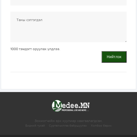
1000
тэмдэгт оруулах үлдлээ.
Нийтлэх
Зохиогчийн эрх хуулиар хамгаалагдсан.
Бидний тухай
Сурталчилгаа байршуулах
Холбоо барих