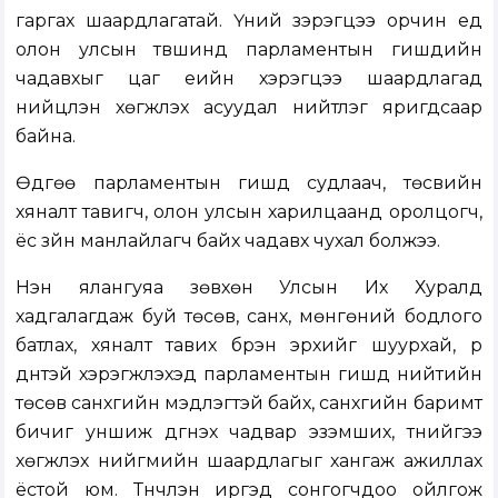
гаргах шаардлагатай. Үүний зэрэгцээ орчин үед
олон улсын түвшинд парламентын гишүүдийн
чадавхыг цаг үеийн хэрэгцээ шаардлагад
нийцүүлэн хөгжүүлэх асуудал нийтлэг яригдсаар
байна.
Өдгөө парламентын гишүүд судлаач, төсвийн
хяналт тавигч, олон улсын харилцаанд оролцогч,
ёс зүйн манлайлагч байх чадавх чухал болжээ.
Нэн ялангуяа зөвхөн Улсын Их Хуралд
хадгалагдаж буй төсөв, санхүү, мөнгөний бодлого
батлах, хяналт тавих бүрэн эрхийг шуурхай, үр
дүнтэй хэрэгжүүлэхэд парламентын гишүүд нийтийн
төсөв санхүүгийн мэдлэгтэй байх, санхүүгийн баримт
бичиг уншиж дүгнэх чадвар эзэмших, түүнийгээ
хөгжүүлэх нийгмийн шаардлагыг хангаж ажиллах
ёстой юм. Түүнчлэн иргэд сонгогчдоо ойлгож