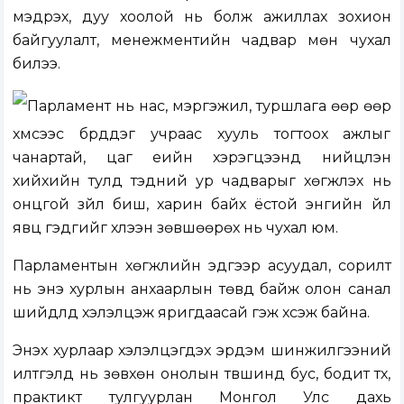
мэдрэх, дуу хоолой нь болж ажиллах зохион
байгуулалт, менежментийн чадвар мөн чухал
билээ.
Парламент нь нас, мэргэжил, туршлага өөр өөр
хүмүүсээс бүрддэг учраас хууль тогтоох ажлыг
чанартай, цаг үеийн хэрэгцээнд нийцүүлэн
хийхийн тулд тэдний ур чадварыг хөгжүүлэх нь
онцгой зүйл биш, харин байх ёстой энгийн үйл
явц гэдгийг хүлээн зөвшөөрөх нь чухал юм.
Парламентын хөгжлийн эдгээр асуудал, сорилт
нь энэ хурлын анхаарлын төвд байж олон санал
шийдлүүд хэлэлцэж яригдаасай гэж хүсэж байна.
Энэхүү хурлаар хэлэлцэгдэх эрдэм шинжилгээний
илтгэлүүд нь зөвхөн онолын түвшинд бус, бодит түүх,
практикт тулгуурлан Монгол Улс дахь