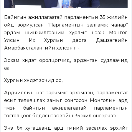
Байнгын ажиллагаатай парламентын 35 жилийн
ойд зориулсан “Парламентын залгамж чанар”
эрдэм шинжилгээний хурлыг нээж Монгол
Улсын Их Хурлын дарга Дашзэгвийн
Амарбаясгалангийн хэлсэн үг -
Эрхэм хүндэт оролцогчид, эрдэмтэн судлаачид
аа,
Хурлын хүндэт зочид оо,
Ардчиллын үнэт зарчмыг эрхэмлэн, парламентат
ёсыг төлөвшүүлэх замыг сонгосон Монголын ард
түмэн байнгын ажиллагаатай парламентын
тогтолцоог бүрдүүлснээс хойш 35 жил өнгөрчээ.
Энэ бүх хугацаанд ард түмний засаглах эрхийг