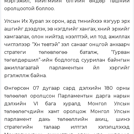
мэргэжил, нийгмийн бүлгийн өндөр түвшний
оролцоотой боллоо.
Улсын Их Хурал эх орон, ард түмнийхээ язгуур эрх
ашгийг дээдлэх, эв нэгдлийг хангах, хүний эрхийг
хамгаалах, олон нийтэд нээлттэй, ил тод ажиллах
чиглэлээр “Хүн төвтэй” үзэл санааг онцгой анхаарч
стратеги төлөвлөгөө баталж, “Гурван
төгөлдөршил”-ийн бодлогод суурилан байнгын
ажиллагаатай парламентын үйл хэргийг
үргэлжлүүлж байна.
Өнгөрсөн 07 дугаар сард дэлхийн 180 орны
төлөөлөл оролцсон Парламентын дарга нарын
дэлхийн VI бага хуралд Монгол Улсын
төлөөлөгчдийн хамт оролцож Монгол Улсын
парламент дахь төлөөллийн ахиц, шинэ
стратегийн талаар илтгэл хэлэлцүүлэхэд