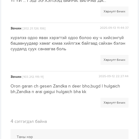
ҮГҮЙ ... ГЭДГЭЭ ХЭЛЭЭД БАЙНА. БАЛРАВ ДА...
Хариулт бичих
Зочин
2025-09-13 11:44:37
[202.21.126.106]
хүрэлээ одоо явах хэрэгтэй одоо болоо юу ч хийсэнгүй
бацаануудаар хамаг юмаа хийлгэж байгаад сайхан бэлэн
суудалд суух санаагаа боль
Хариулт бичих
Зочин
2025-09-12 22:27:44
[103.212.119.11]
Oron garan ch gesen Zandka n deer bho,bugd l hulgaich
bh,Zandka n arai gaigui hulgaich bha kk
Хариулт бичих
4
сэтгэгдэл байна