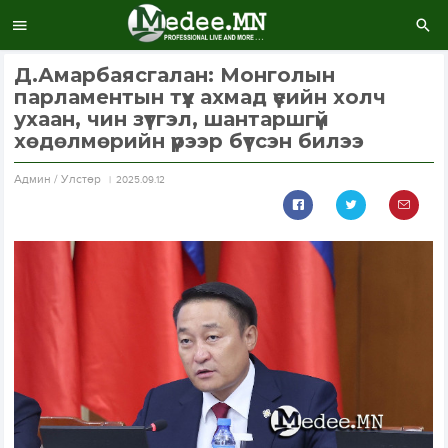
Д.Амарбаясгалан: Монголын
парламентын түүх ахмад үеийн холч
ухаан, чин зүтгэл, шантаршгүй
хөдөлмөрийн үрээр бүтсэн билээ
Aдмин / Улстөр
2025.09.12