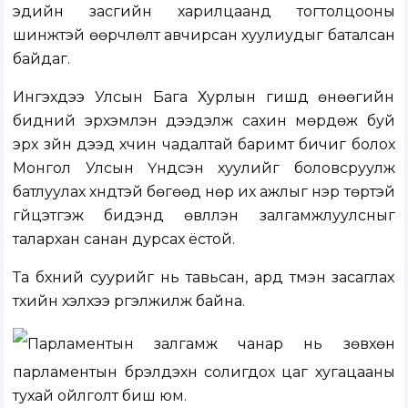
эдийн засгийн харилцаанд тогтолцооны
шинжтэй өөрчлөлт авчирсан хуулиудыг баталсан
байдаг.
Ингэхдээ Улсын Бага Хурлын гишүүд өнөөгийн
бидний эрхэмлэн дээдэлж сахин мөрдөж буй
эрх зүйн дээд хүчин чадалтай баримт бичиг болох
Монгол Улсын Үндсэн хуулийг боловсруулж
батлуулах хүндтэй бөгөөд нөр их ажлыг нэр төртэй
гүйцэтгэж бидэнд өвлүүлэн залгамжлуулсныг
талархан санан дурсах ёстой.
Та бүхний суурийг нь тавьсан, ард түмэн засаглах
түүхийн хэлхээ үргэлжилж байна.
Парламентын залгамж чанар нь зөвхөн
парламентын бүрэлдэхүүн солигдох цаг хугацааны
тухай ойлголт биш юм.