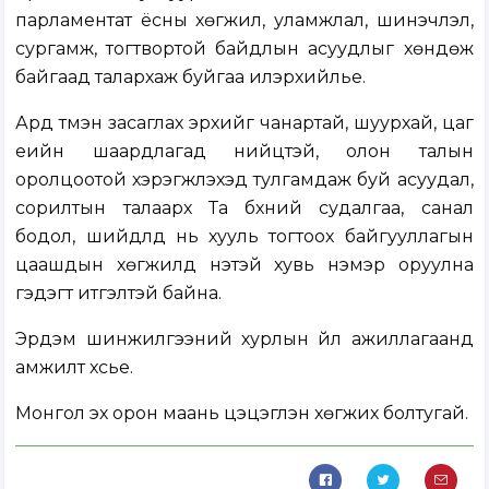
парламентат ёсны хөгжил, уламжлал, шинэчлэл,
сургамж, тогтвортой байдлын асуудлыг хөндөж
байгаад талархаж буйгаа илэрхийлье.
Ард түмэн засаглах эрхийг чанартай, шуурхай, цаг
үеийн шаардлагад нийцтэй, олон талын
оролцоотой хэрэгжүүлэхэд тулгамдаж буй асуудал,
сорилтын талаарх Та бүхний судалгаа, санал
бодол, шийдлүүд нь хууль тогтоох байгууллагын
цаашдын хөгжилд үнэтэй хувь нэмэр оруулна
гэдэгт итгэлтэй байна.
Эрдэм шинжилгээний хурлын үйл ажиллагаанд
амжилт хүсье.
Монгол эх орон маань цэцэглэн хөгжих болтугай.