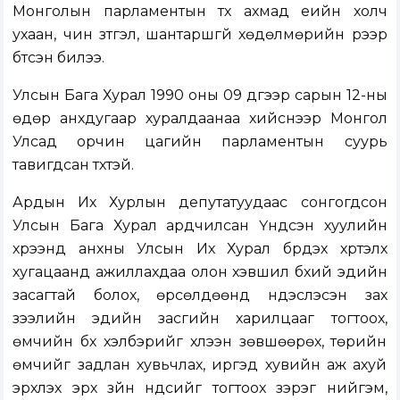
Монголын парламентын түүх ахмад үеийн холч
ухаан, чин зүтгэл, шантаршгүй хөдөлмөрийн үрээр
бүтсэн билээ.
Улсын Бага Хурал 1990 оны 09 дүгээр сарын 12-ны
өдөр анхдугаар хуралдаанаа хийснээр Монгол
Улсад орчин цагийн парламентын суурь
тавигдсан түүхтэй.
Ардын Их Хурлын депутатуудаас сонгогдсон
Улсын Бага Хурал ардчилсан Үндсэн хуулийн
хүрээнд анхны Улсын Их Хурал бүрдэх хүртэлх
хугацаанд ажиллахдаа олон хэвшил бүхий эдийн
засагтай болох, өрсөлдөөнд үндэслэсэн зах
зээлийн эдийн засгийн харилцааг тогтоох,
өмчийн бүх хэлбэрийг хүлээн зөвшөөрөх, төрийн
өмчийг задлан хувьчлах, иргэд хувийн аж ахуй
эрхлэх эрх зүйн үндсийг тогтоох зэрэг нийгэм,