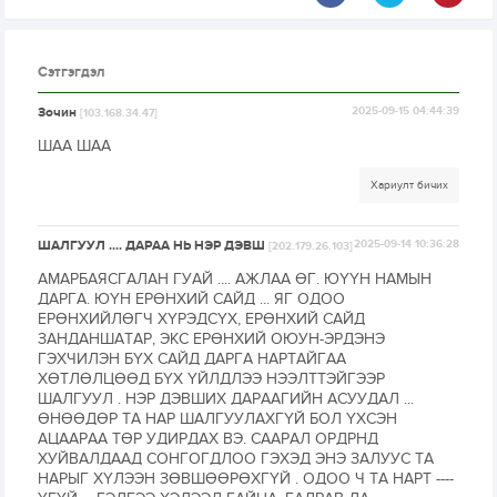
Сэтгэгдэл
Зочин
2025-09-15 04:44:39
[103.168.34.47]
ШАА ШАА
Хариулт бичих
ШАЛГУУЛ .... ДАРАА НЬ НЭР ДЭВШ
2025-09-14 10:36:28
[202.179.26.103]
АМАРБАЯСГАЛАН ГУАЙ .... АЖЛАА ӨГ. ЮҮҮН НАМЫН
ДАРГА. ЮҮН ЕРӨНХИЙ САЙД ... ЯГ ОДОО
ЕРӨНХИЙЛӨГЧ ХҮРЭДСҮХ, ЕРӨНХИЙ САЙД
ЗАНДАНШАТАР, ЭКС ЕРӨНХИЙ ОЮУН-ЭРДЭНЭ
ГЭХЧИЛЭН БҮХ САЙД ДАРГА НАРТАЙГАА
ХӨТЛӨЛЦӨӨД БҮХ ҮЙЛДЛЭЭ НЭЭЛТТЭЙГЭЭР
ШАЛГУУЛ . НЭР ДЭВШИХ ДАРААГИЙН АСУУДАЛ ...
ӨНӨӨДӨР ТА НАР ШАЛГУУЛАХГҮЙ БОЛ ҮХСЭН
АЦААРАА ТӨР УДИРДАХ ВЭ. СААРАЛ ОРДРНД
ХУЙВАЛДААД СОНГОГДЛОО ГЭХЭД ЭНЭ ЗАЛУУС ТА
НАРЫГ ХҮЛЭЭН ЗӨВШӨӨРӨХГҮЙ . ОДОО Ч ТА НАРТ ----