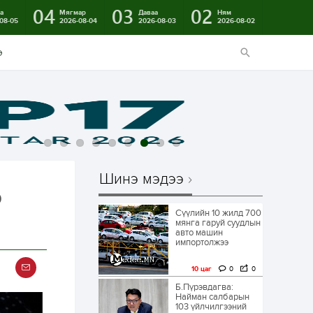
04
03
02
а
Мягмар
Даваа
Ням
08-05
2026-08-04
2026-08-03
2026-08-02
э
Шинэ мэдээ
р
Сүүлийн 10 жилд 700
мянга гаруй суудлын
авто машин
импортолжээ
10 цаг
0
0
Б.Пүрэвдагва:
Найман салбарын
103 үйлчилгээний