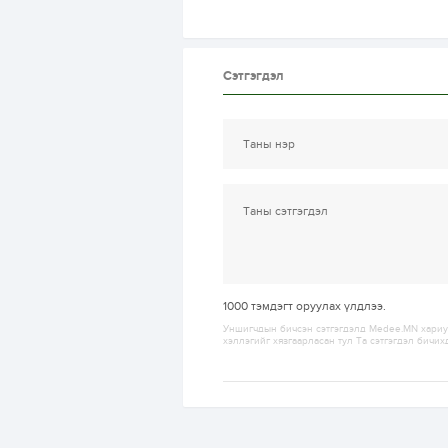
Сэтгэгдэл
1000
тэмдэгт оруулах үлдлээ.
Уншигчдын бичсэн сэтгэгдэлд Medee.MN хариуц
хэллэгийг хязгаарласан тул Та сэтгэгдэл бичих