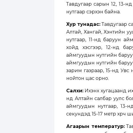
Тавдугаар сарын 12, 13-н
нутгаар сэрүүхэн байна.
Хур тунадас:
Тавдугаар с
Алтай, Хангай, Хэнтийн уу
нутгаар, 11-нд баруун а
хойд хэсгээр, 12-нд ба
аймгуудын нутгийн баруун 
аймгуудын нутгийн баруун 
зарим газраар, 15-нд Увс 
нойтон цас орно.
Салхи:
Ихэнх хугацаанд ихэ
нд Алтайн салбар уулс бо
аймгуудын нутгаар, 13-нд
секундэд 15-17 метр хүрч ш
Агаарын температур:
Тав