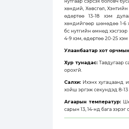
нутгаар сэрүүсэх боловч б
хөндий, Хөвсгөл, Хэнтийн
өдөртөө 13-18 хэм дула
хөндийгөөр шөнөдөө 1-6 х
бүс нутгийн өмнөд хэсгээр
4-9 хэм, өдөртөө 20-25 хэм
Улаанбаатар хот орчмын
Хур тунадас:
Тавдугаар с
орохгүй.
Салхи:
Ихэнх хугацаанд их
хойш эргэж секундэд 8-13 м
Агаарын температур:
Шө
сарын 13, 14-нд бага зэрэг с