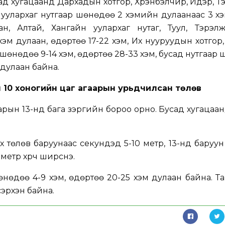
усад хугацаанд Дархадын хотгор, Хүрэнбэлчир, Идэр, Т
 уулархаг нутгаар шөнөдөө 2 хэмийн дулаанаас 3 хэм
ан, Алтай, Хангайн уулархаг нутаг, Туул, Тэрэл
эм дулаан, өдөртөө 17-22 хэм, Их нууруудын хотгор
 шөнөдөө 9-14 хэм, өдөртөө 28-33 хэм, бусад нутгаар
 дулаан байна.
 10 хоногийн цаг агаарын урьдчилсан төлөв
арын 13-нд бага зэргийн бороо орно. Бусад хугацаа
 төлөв баруунаас секундэд 5-10 метр, 13-нд баруу
етр хүрч ширүүснэ.
нөдөө 4-9 хэм, өдөртөө 20-25 хэм дулаан байна. Т
эрүүхэн байна.