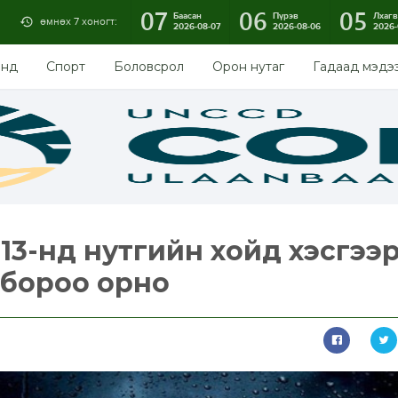
07
06
05
Баасан
Пүрэв
Лхагв
өмнөх 7 хоногт:
2026-08-07
2026-08-06
2026-
энд
Спорт
Боловсрол
Орон нутаг
Гадаад мэдэ
 13-нд нутгийн хойд хэсгээ
 бороо орно