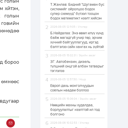
эс голын
Т.Жанлав: Бидний "Шугаман бус
Н.Номтойбаяр:
 хүйтэн,
системийг ойролцоо бодох
Аймгуудад
супер схемүүд" бүтээл тооцон
тулгамдаж буй
ж голын
асуудлуудыг долоо
бодох математикт нээлт хийсэн
хоног бүр Засгийн
, говийн
газрын...
2026-08-05 12:11:05 / Улстөр
1 өдөр
0
0
 шөнөдөө
Б.Найдалаа: Энэ өвөл илүү хүнд
УИХ-ын дарга
байж магадгүй учир төр, эрчим
С.Бямбацогт төрийг
хүчний байгууллагууд, иргэд
төлөөлөн Сутай
бэлтгэлээ сайн хангах нь зүйтэй
хайрхны тэнгэрийг
тахих төрийн
2026-08-05 15:02:31 / Эдийн засаг
тахилгад оролцлоо
1 өдөр
3
0
нд бороо
ЗГ: Автобензин, дизель
түлшний онцгой албан татварыг
“Хотын дарга сонсож
байна” 150150 тусгай
тэглэлээ
дугаарыг
наймдугаар сарын
2026-08-05 12:57:50 / Нүүр
н өмнөөс
14-нөөс ажиллуулж...
Европ дахь монголчуудын
1 өдөр
0
0
соёлын наадам боллоо
“Чингис хаан” олон
2026-08-05 15:06:04 / Эдийн засаг
авдугаар
улсын нисэх буудал
руу нийтийн тээврийн
Нөөцийн махны худалдаа,
автобус 24 цагаар
борлуулалтыг нээлттэй ил тод
үйлчилж байна
болгоно
1 өдөр
1
0
2026-08-06 10:32:53 / Улстөр
Нийслэлийн