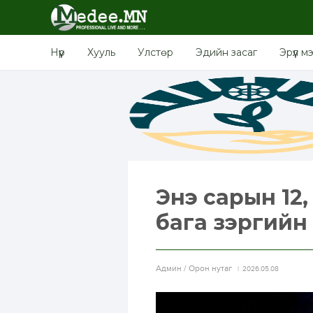
Нүүр
Хууль
Улстөр
Эдийн засаг
Эрүүл м
Энэ сарын 12,
бага зэргийн
Aдмин / Орон нутаг
2026.05.08