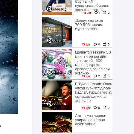
бүртгэлийг
цуцалснаар бизнес
эрхлэхэд таатай...
11 цаг
1
0
Долдугаар сард
709.503 зөрчил
бүртгэгджээ
13 цаг
0
0
Цалинтай ээжийн 50
мянган төгрөгийн
тэтгэмжийг 500
мянгад хүргэх
өргөдөлд санал авч
эхэлжээ
13 цаг
2
0
Б.Түмэн-Өлзий: Олон
улсад хуримтлуулсан
мэдлэг, туршлагаа эх
орныхоо хөгжилд
зориулна
14 цаг
0
0
Алтны үнэ дөрвөн
улирал дараалан
өсөж байна
в