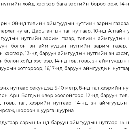
д нутгийн хойд хэсгээр бага зэргийн бороо орж, 14-
арын 08-нд төвийн аймгуудын нутгийн зарим газраа
лархаг нутаг, Дарьгангын тал нутгаар, 10-нд Алтайн 
ймгуудын нутгийн зарим газар, төвийн аймгуудын 
руун болон зүүн аймгуудын нутгийн зарим газар,
хэсгээр, 13-нд баруун аймгуудын нутгийн зүүн хэсэг
болон хойд хэсгээр, 14-нд төв, говь, зүүн аймгуудын
нуурын хотгороор, 16,17-нд баруун аймгуудын нутгаа
нх нутгаар секундэд 5-10 метр, 8-нд тал хээрийн нутг
лон Арц Богдын өвөр хоолойгоор, 12-нд баруун, төв
 говь, тал, хээрийн нутгаар, 14-нд зүүн аймгуудын
ирүүсэж, шороон шуурга шуурна.
дугаар сарын 13-нд баруун аймгуудын нутгаар, 14-